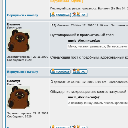
нарушений. Админ.]
Последний раз редактировалось: Баламут (Вт Янв 04, 2
Вернуться к началу
Баламут
Добавлено: Сб Июн 12, 2010 12:16 am
Заголовок со
Политолог
Пустопорожний и провокативный трёп
uncle_Alex писал(а):
Меня, честно признаться, Вы несколько
Зарегистрирован: 29.11.2009
Следующий пост с подобным, адресованный ко
Сообщения: 1929
Вернуться к началу
Баламут
Добавлено: Сб Июн 12, 2010 1:10 am
Заголовок соо
Политолог
Обсуждение модерации вне соответствующей 
uncle_Alex писал(а):
А некоторые научились писать красными
Зарегистрирован: 29.11.2009
Сообщения: 1929