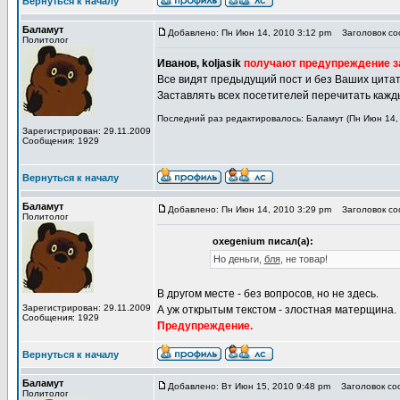
Вернуться к началу
Баламут
Добавлено: Пн Июн 14, 2010 3:12 pm
Заголовок соо
Политолог
Иванов, koljasik
получают предупреждение за
Все видят предыдущий пост и без Ваших цитат
Заставлять всех посетителей перечитать кажд
Последний раз редактировалось: Баламут (Пн Июн 14, 
Зарегистрирован: 29.11.2009
Сообщения: 1929
Вернуться к началу
Баламут
Добавлено: Пн Июн 14, 2010 3:29 pm
Заголовок соо
Политолог
oxegenium писал(а):
Но деньги,
бля
, не товар!
В другом месте - без вопросов, но не здесь.
Зарегистрирован: 29.11.2009
А уж открытым текстом - злостная матерщина.
Сообщения: 1929
Предупреждение.
Вернуться к началу
Баламут
Добавлено: Вт Июн 15, 2010 9:48 pm
Заголовок соо
Политолог