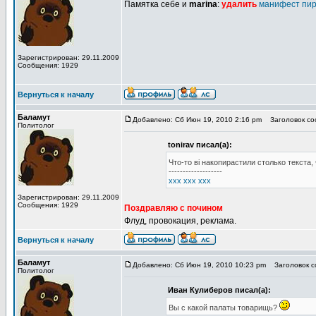
Памятка себе и
marina
:
удалить
манифест пир
Зарегистрирован: 29.11.2009
Сообщения: 1929
Вернуться к началу
Баламут
Добавлено: Сб Июн 19, 2010 2:16 pm
Заголовок соо
Политолог
tonirav писал(а):
Что-то ві накопирастили столько текста,
-------------------
xxx xxx xxx
Зарегистрирован: 29.11.2009
Сообщения: 1929
Поздравляю с почином
Флуд, провокация, реклама.
Вернуться к началу
Баламут
Добавлено: Сб Июн 19, 2010 10:23 pm
Заголовок со
Политолог
Иван Кулиберов писал(а):
Вы с какой палаты товарищь?