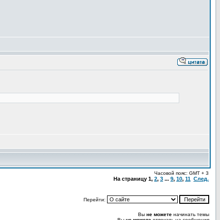
Часовой пояс: GMT + 3
На страницу
1
,
2
,
3
...
9
,
10
,
11
След.
Перейти:
Вы
не можете
начинать темы
Вы
не можете
отвечать на сообщения