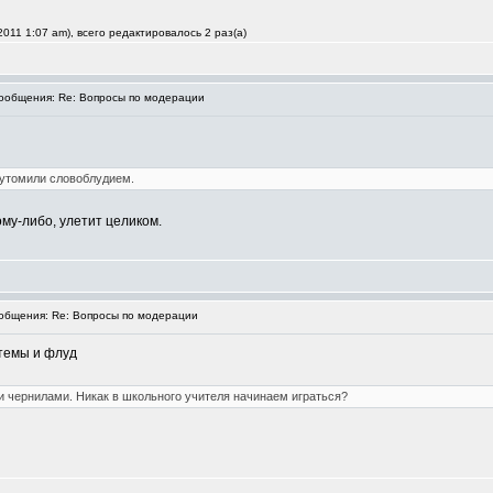
011 1:07 am), всего редактировалось 2 раз(а)
общения: Re: Вопросы по модерации
 утомили словоблудием.
му-либо, улетит целиком.
бщения: Re: Вопросы по модерации
темы и флуд
 чернилами. Никак в школьного учителя начинаем играться?