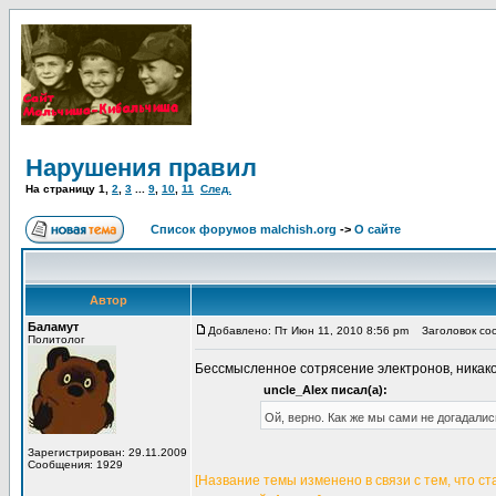
Нарушения правил
На страницу
1
,
2
,
3
...
9
,
10
,
11
След.
Список форумов malchish.org
->
О сайте
Автор
Баламут
Добавлено: Пт Июн 11, 2010 8:56 pm
Заголовок соо
Политолог
Бессмысленное сотрясение электронов, никако
uncle_Alex писал(а):
Ой, верно. Как же мы сами не догадалис
Зарегистрирован: 29.11.2009
Сообщения: 1929
[Название темы изменено в связи с тем, что с