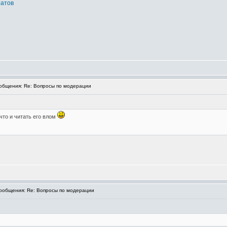
атов
бщения: Re: Вопросы по модерации
 что и читать его влом
общения: Re: Вопросы по модерации