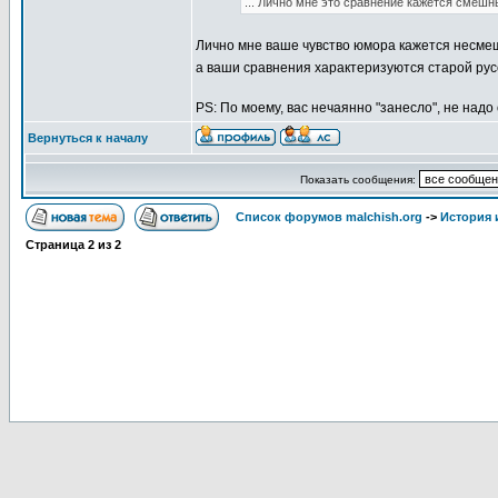
... Лично мне это сравнение кажется смешны
Лично мне ваше чувство юмора кажется несме
а ваши сравнения характеризуются старой русс
PS: По моему, вас нечаянно "занесло", не надо
Вернуться к началу
Показать сообщения:
Список форумов malchish.org
->
История
Страница
2
из
2