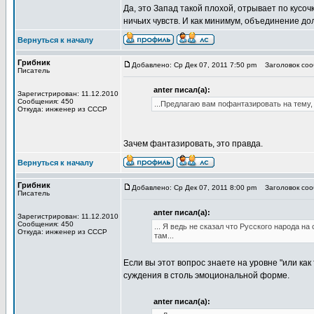
Да, это Запад такой плохой, отрывает по кусо
ничьих чувств. И как минимум, объединение д
Вернуться к началу
Грибник
Добавлено: Ср Дек 07, 2011 7:50 pm
Заголовок сооб
Писатель
anter писал(а):
Зарегистрирован: 11.12.2010
Сообщения: 450
...Предлагаю вам пофантазировать на тему,
Откуда: инженер из СССР
Зачем фантазировать, это правда.
Вернуться к началу
Грибник
Добавлено: Ср Дек 07, 2011 8:00 pm
Заголовок сооб
Писатель
anter писал(а):
Зарегистрирован: 11.12.2010
Сообщения: 450
... Я ведь не сказал что Русского народа н
Откуда: инженер из СССР
там...
Если вы этот вопрос знаете на уровне "или как
суждения в столь эмоциональной форме.
anter писал(а):