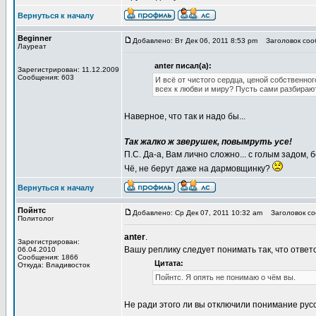
Вернуться к началу
Beginner
Добавлено: Вт Дек 06, 2011 8:53 pm
Заголовок сооб
Лауреат
anter писал(а):
Зарегистрирован: 11.12.2009
Сообщения: 603
И всё от чистого сердца, ценой собственног
всех к любви и миру? Пусть сами разбираю
Наверное, что так и надо бы...
Так жалко ж зверушек, повымруть усе!
П.С. Да-а, Вам лично сложно... с голым задом, 
Чё, не берут даже на дармовщинку?
Вернуться к началу
Пойнтс
Добавлено: Ср Дек 07, 2011 10:32 am
Заголовок соо
Политолог
anter
.
Зарегистрирован:
Вашу реплику следует понимать так, что отве
06.04.2010
Сообщения: 1866
Цитата:
Откуда: Владивосток
Пойнтс. Я опять не понимаю о чём вы.
Не ради этого ли вы отключили понимание рус