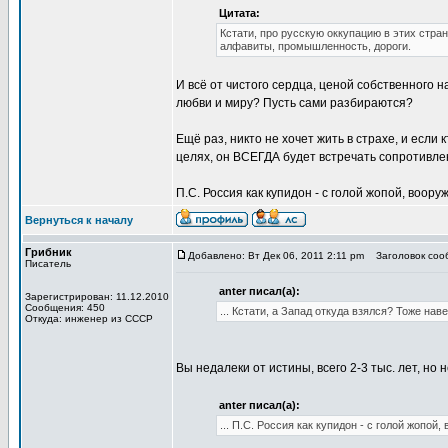
Цитата:
Кстати, про русскую оккупацию в этих стран
алфавиты, промышленность, дороги.
И всё от чистого сердца, ценой собственного н
любви и миру? Пусть сами разбираются?
Ещё раз, никто не хочет жить в страхе, и если
целях, он ВСЕГДА будет встречать сопротивле
П.С. Россия как купидон - с голой жопой, воору
Вернуться к началу
Грибник
Добавлено: Вт Дек 06, 2011 2:11 pm
Заголовок сооб
Писатель
anter писал(а):
Зарегистрирован: 11.12.2010
Сообщения: 450
... Кстати, а Запад откуда взялся? Тоже на
Откуда: инженер из СССР
Вы недалеки от истины, всего 2-3 тыс. лет, н
anter писал(а):
... П.С. Россия как купидон - с голой жопой