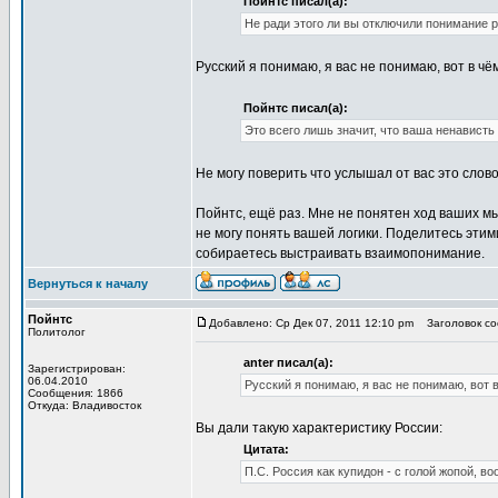
Пойнтс писал(а):
Не ради этого ли вы отключили понимание 
Русский я понимаю, я вас не понимаю, вот в чё
Пойнтс писал(а):
Это всего лишь значит, что ваша ненавист
Не могу поверить что услышал от вас это слов
Пойнтс, ещё раз. Мне не понятен ход ваших м
не могу понять вашей логики. Поделитесь этим
собираетесь выстраивать взаимопонимание.
Вернуться к началу
Пойнтс
Добавлено: Ср Дек 07, 2011 12:10 pm
Заголовок соо
Политолог
anter писал(а):
Зарегистрирован:
06.04.2010
Русский я понимаю, я вас не понимаю, вот в
Сообщения: 1866
Откуда: Владивосток
Вы дали такую характеристику России:
Цитата:
П.С. Россия как купидон - с голой жопой, в