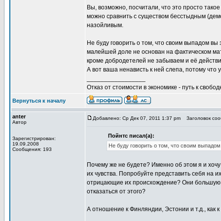
Вы, возможно, посчитали, что это просто так
можно сравнить с существом бесстыдным (дем
назойливым.
Не буду говорить о том, что своим выпадом вы 
малейшей доле не основан на фактическом мате
кроме добродетелей не забываем и её действи
А вот ваша ненависть к ней слепа, потому что
_________________
Отказ от стоимости в экономике - путь к свобод
Вернуться к началу
anter
Добавлено: Ср Дек 07, 2011 1:37 pm
Заголовок сооб
Автор
Пойнтс писал(а):
Зарегистрирован:
19.09.2008
Не буду говорить о том, что своим выпадом
Сообщения: 193
Почему же не будете? Именно об этом я и хочу
их чувства. Попробуйте представить себя на их
отрицающие их происхождение? Они большую ча
отказаться от этого?
А отношение к Финляндии, Эстонии и т.д., как 