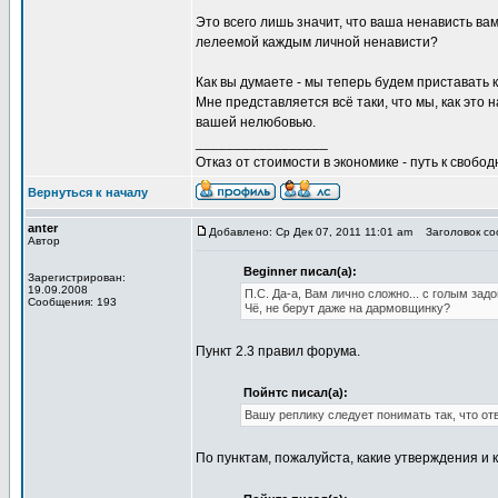
Это всего лишь значит, что ваша ненависть ва
лелеемой каждым личной ненависти?
Как вы думаете - мы теперь будем приставать 
Мне представляется всё таки, что мы, как это 
вашей нелюбовью.
_________________
Отказ от стоимости в экономике - путь к свобод
Вернуться к началу
anter
Добавлено: Ср Дек 07, 2011 11:01 am
Заголовок соо
Автор
Beginner писал(а):
Зарегистрирован:
19.09.2008
П.С. Да-а, Вам лично сложно... с голым задо
Сообщения: 193
Чё, не берут даже на дармовщинку?
Пункт 2.3 правил форума.
Пойнтс писал(а):
Вашу реплику следует понимать так, что о
По пунктам, пожалуйста, какие утверждения и