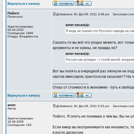
Вернуться к началу
Пойнтс
Добавлено: Вт Дек 06, 2011 3:39 pm
Заголовок сооб
Политолог
anter писал(а):
Зарегистрирован:
06.04.2010
Я ведь не сказал что Русского народа на са
Сообщения: 1866
Откуда: Владивосток
Сказать-то вы всё что угодно можете, вот толь
аргументы и не нужны, не правда ли?
anter писал(а):
Россия как купидон - с голой жопой, вооруж
Вот вы попять в очередной раз ляпнули не поду
сватов-эмиссаров, грантососов засылает? На ч
_________________
Отказ от стоимости в экономике - путь к свобод
Вернуться к началу
anter
Добавлено: Вт Дек 06, 2011 5:33 pm
Заголовок сооб
Автор
Пойнтс. Я опять не понимаю о чём вы. Вы не ул
Зарегистрирован:
19.09.2008
Сообщения: 193
Если юмор вы воспринимаете как ненависть, то 
в русло дискуссии.