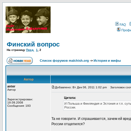
FAQ
Проф
Финский вопрос
На страницу
Пред.
1
,
2
Список форумов malchish.org
->
История и мифы
Автор
anter
Добавлено: Вт Дек 06, 2011 1:02 pm
Заголовок сооб
Автор
Цитата:
Зарегистрирован:
19.09.2008
И Польша и Финляндия и Эстония и т.п. су
Сообщения: 193
России.
Та не говорите. И спрашивается, зачем ей вред
России отщепился?