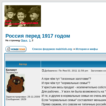
Россия перед 1917 годом
На страницу
Пред.
1
,
2
Список форумов malchish.org
->
История и мифы
Автор
Баламут
Добавлено: Пн Янв 03, 2011 11:59 pm
Заголовок соо
Политолог
А при чём тут "сезонные заготовки"?
И при чём тут "нормальные семьи"?
У крестьян весь продукт - исключительно собст
Для рабочих... У всех ли была возможность на 
И те, и другие в нормальные семьи не очень в
Зарегистрирован: 29.11.2009
Сообщения: 1929
Если "нормальные семьи" составляют меньшинс
Прямо скажем, это совсем не типичные россий