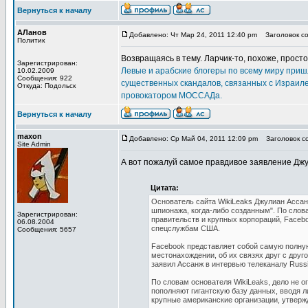
Вернуться к началу
АЛанов
Добавлено: Чт Мар 24, 2011 12:40 pm
Заголовок соо
Политик
Возвращаясь в тему. Ларчик-то, похоже, прост
Зарегистрирован:
Левые и арабские блогеры по всему миру приш
10.02.2009
Сообщения: 922
существенных скандалов, связанных с Израиле
Откуда: Подольск
провокатором МОССАДа.
Вернуться к началу
maxon
Добавлено: Ср Май 04, 2011 12:09 pm
Заголовок со
Site Admin
А вот пожалуй самое правдивое заявление Дж
Цитата:
Основатель сайта WikiLeaks Джулиан Асса
шпионажа, когда-либо созданным". По слов
Зарегистрирован:
правительств и крупных корпораций, Faceb
06.08.2004
спецслужбам США.
Сообщения: 5657
Facebook представляет собой самую полную
местонахождении, об их связях друг с друг
заявил Ассанж в интервью телеканалу Russi
По словам основателя WikiLeaks, дело не 
пополняют гигантскую базу данных, вводя л
крупные американские организации, утверж