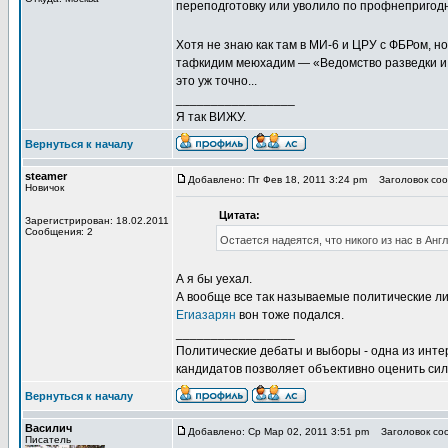
переподготовку или уволило по профнепригодн
Хотя не знаю как там в МИ-6 и ЦРУ с ФБРом, но
тафкидим меюхадим — «Ведомство разведки и сп
это уж точно...
_________________
Я так ВИЖУ.
Вернуться к началу
steamer
Добавлено: Пт Фев 18, 2011 3:24 pm
Заголовок сооб
Новичок
Цитата:
Зарегистрирован: 18.02.2011
Сообщения: 2
Остается надеятся, что никого из нас в Ан
А я бы уехал.
А вообще все так называемые политические ли
Егиазарян
вон тоже подался.
_________________
Политические дебаты и выборы - одна из инт
кандидатов позволяет объективно оценить сил
Вернуться к началу
Василич
Добавлено: Ср Мар 02, 2011 3:51 pm
Заголовок соо
Писатель