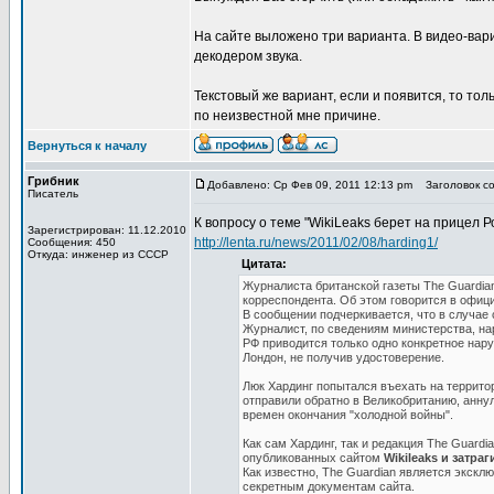
На сайте выложено три варианта. В видео-вари
декодером звука.
Текстовый же вариант, если и появится, то тол
по неизвестной мне причине.
Вернуться к началу
Грибник
Добавлено: Ср Фев 09, 2011 12:13 pm
Заголовок соо
Писатель
К вопросу о теме "WikiLeaks берет на прицел Р
Зарегистрирован: 11.12.2010
http://lenta.ru/news/2011/02/08/harding1/
Сообщения: 450
Откуда: инженер из СССР
Цитата:
Журналиста британской газеты The Guardia
корреспондента. Об этом говорится в офи
В сообщении подчеркивается, что в случае 
Журналист, по сведениям министерства, на
РФ приводится только одно конкретное нару
Лондон, не получив удостоверение.
Люк Хардинг попытался въехать на террито
отправили обратно в Великобританию, анну
времен окончания "холодной войны".
Как сам Хардинг, так и редакция The Guard
опубликованных сайтом
Wikileaks и затр
Как известно, The Guardian является экскл
секретным документам сайта.