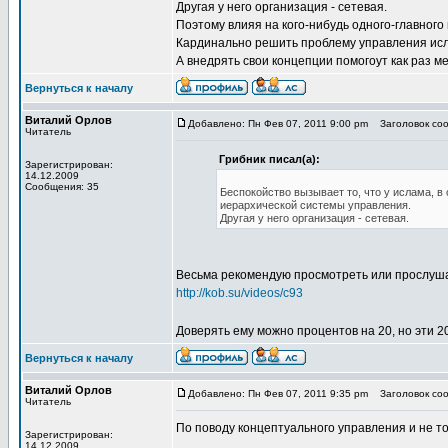
Другая у него организация - сетевая.
Поэтому влияя на кого-нибудь одного-главного
Кардинально решить проблему управления исл
А внедрять свои концепции помогоут как раз м
Вернуться к началу
Виталий Орлов
Добавлено: Пн Фев 07, 2011 9:00 pm
Заголовок сооб
Читатель
Грибник писал(а):
Зарегистрирован:
14.12.2009
Сообщения: 35
Беспокойство вызывает то, что у ислама, 
иерархической системы управления.
Другая у него организация - сетевая.
Весьма рекомендую просмотреть или прослуша
http://kob.su/videos/c93
Доверять ему можно процентов на 20, но эти 2
Вернуться к началу
Виталий Орлов
Добавлено: Пн Фев 07, 2011 9:35 pm
Заголовок сооб
Читатель
По поводу концептуального управления и не т
Зарегистрирован:
14.12.2009