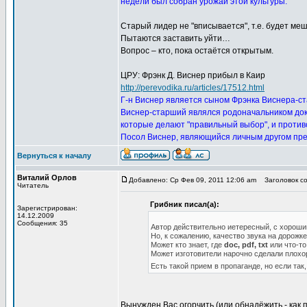
недели был собран урожай этой культуры.
Старый лидер не "вписывается", т.е. будет м
Пытаются заставить уйти…
Вопрос – кто, пока остаётся открытым.
ЦРУ: Фрэнк Д. Виснер прибыл в Каир
http://perevodika.ru/articles/17512.html
Г-н Виснер является сыном Фрэнка Виснера-ст
Виснер-старший являлся родоначальником до
которые делают "правильный выбор", и проти
Посол Виснер, являющийся личным другом пр
Вернуться к началу
Виталий Орлов
Добавлено: Ср Фев 09, 2011 12:06 am
Заголовок соо
Читатель
Грибник писал(а):
Зарегистрирован:
14.12.2009
Сообщения: 35
Автор действительно иетересный, с хорош
Но, к сожалению, качество звука на дорожк
Может кто знает, где
doc, pdf, txt
или что-то
Может изготовители нарочно сделали плохо
Есть такой прием в пропаганде, но если так
Вынужден Вас огорчить (или обнадёжить - как 