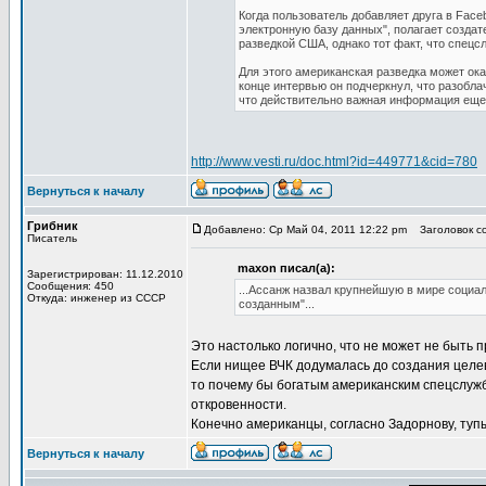
Когда пользователь добавляет друга в Face
электронную базу данных", полагает создат
разведкой США, однако тот факт, что спецс
Для этого американская разведка может ока
конце интервью он подчеркнул, что разобла
что действительно важная информация еще
http://www.vesti.ru/doc.html?id=449771&cid=780
Вернуться к началу
Грибник
Добавлено: Ср Май 04, 2011 12:22 pm
Заголовок со
Писатель
maxon писал(а):
Зарегистрирован: 11.12.2010
Сообщения: 450
...Ассанж назвал крупнейшую в мире социа
Откуда: инженер из СССР
созданным"...
Это настолько логично, что не может не быть п
Если нищее ВЧК додумалась до создания целев
то почему бы богатым американским спецслуж
откровенности.
Конечно американцы, согласно Задорнову, тупые
Вернуться к началу