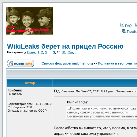
FAQ
Проф
WikiLeaks берет на прицел Россию
На страницу
Пред.
1
,
2
,
3
... ,
9
,
10
,
11
След.
Список форумов malchish.org
->
Политика и геополити
Автор
Грибник
Добавлено: Пн Фев 07, 2011 8:29 pm
Заголовок сооб
Писатель
kai писал(а):
Зарегистрирован: 11.12.2010
Сообщения: 450
...Ислам, как и христианство являются тож
Откуда: инженер из СССР
самому факту своей искусственности.
Беспокойство управителей может вызвать н
Беспокойство вызывает то, что у ислама, в о
иерархической системы управления.