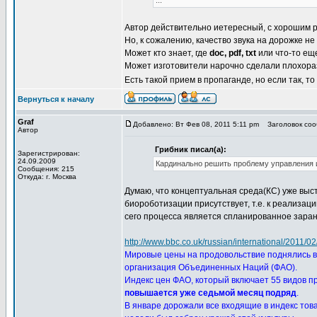
...
Автор действительно иетересный, с хорошим р
Но, к сожалению, качество звука на дорожке н
Может кто знает, где
doc, pdf, txt
или что-то еще
Может изготовители нарочно сделали плохора
Есть такой прием в пропаганде, но если так, т
Вернуться к началу
Graf
Добавлено: Вт Фев 08, 2011 5:11 pm
Заголовок сооб
Автор
Грибник писал(а):
Зарегистрирован:
24.09.2009
Кардинально решить проблему управления 
Сообщения: 215
Откуда: г. Москва
Думаю, что концептуальная среда(КС) уже выс
биороботизации присутствует, т.е. к реализа
сего процесса является спланированное зара
http://www.bbc.co.uk/russian/international/2011/
Мировые цены на продовольствие поднялись в
организация Объединенных Наций (ФАО).
Индекс цен ФАО, который включает 55 видов пр
повышается уже седьмой месяц подряд
.
В январе дорожали все входящие в индекс това