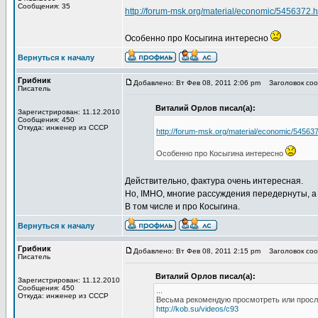
Сообщения: 35
http://forum-msk.org/material/economic/5456372.h
Особенно про Косыгина интересно
Вернуться к началу
Грибник
Добавлено: Вт Фев 08, 2011 2:06 pm
Заголовок сооб
Писатель
Виталий Орлов писал(а):
Зарегистрирован: 11.12.2010
Сообщения: 450
Откуда: инженер из СССР
http://forum-msk.org/material/economic/545637
Особенно про Косыгина интересно
Действительно, фактура очень интересная.
Но, IMHO, многие рассуждения передернуты, а
В том числе и про Косыгина.
Вернуться к началу
Грибник
Добавлено: Вт Фев 08, 2011 2:15 pm
Заголовок сооб
Писатель
Виталий Орлов писал(а):
Зарегистрирован: 11.12.2010
Сообщения: 450
...
Откуда: инженер из СССР
Весьма рекомендую просмотреть или просл
http://kob.su/videos/c93