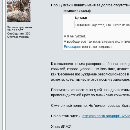
Прошу всех извинить меня за долгое отсутстви
steamer писал(а):
Цитата:
Остается надеятся, что никого из н
Зарегистрирован:
28.02.2007
Сообщения: 359
А я бы уехал.
Откуда: Москва
А вообще все так называемые политиче
Егиазарян
вон тоже подался.
К сожалению весьма распространённая позиция
событий, спровоцированных ВикиЛикс, делает 
как "Весеннее возбуждение революционеров в 
аспекта, хотел вынести этот посыл в заголово
Просматривая несколько дней назад различные
пропогандистский брёх по ливийским событиям
Скучно и всё понятно. Но "вечер перестал быть
Но об этом здесь -
http://malchish.org/phpBB2/
_________________
Я так ВИЖУ.