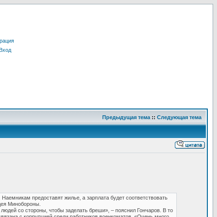
рация
Вход
Предыдущая тема
::
Следующая тема
. Наемникам предоставят жилье, а зарплата будет соответствовать
дея Минобороны.
 людей со стороны, чтобы заделать бреши», – пояснил Гончаров. В то
связана с коррупцией среди работников военкоматов. «Очень много