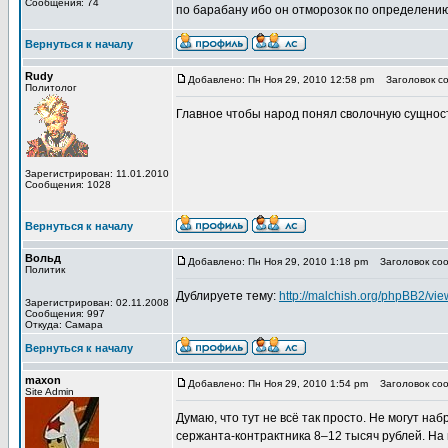
Сообщения: 74
по барабану ибо он отморозок по определению.
Вернуться к началу
Rudy
Добавлено: Пн Ноя 29, 2010 12:58 pm
Заголовок соо
Политолог
Главное чтобы народ понял сволочную сущност
Зарегистрирован: 11.01.2010
Сообщения: 1028
Вернуться к началу
Вольд
Добавлено: Пн Ноя 29, 2010 1:18 pm
Заголовок сооб
Политик
Дублируете тему:
http://malchish.org/phpBB2/v
Зарегистрирован: 02.11.2008
Сообщения: 997
Откуда: Самара
Вернуться к началу
maxon
Добавлено: Пн Ноя 29, 2010 1:54 pm
Заголовок сооб
Site Admin
Думаю, что тут не всё так просто. Не могут на
сержанта-контрактника 8–12 тысяч рублей. На