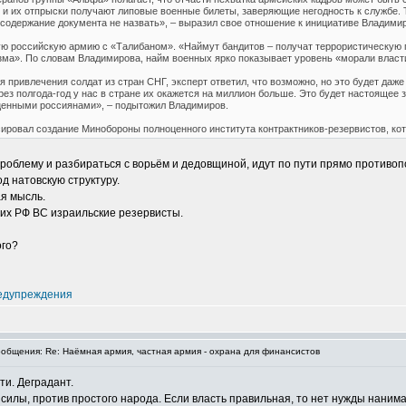
, и их отпрыски получают липовые военные билеты, заверяющие негодность к службе. 
к содержание документа не назвать», – выразил свое отношение к инициативе Владимир
 российскую армию с «Талибаном». «Наймут бандитов – получат террористическую гру
изма». По словам Владимирова, найм военных ярко показывает уровень «морали власти
я привлечения солдат из стран СНГ, эксперт ответил, что возможно, но это будет даж
ерез полгода-год у нас в стране их окажется на миллион больше. Это будет настоящее
оценными россиянами», – подытожил Владимиров.
ировал создание Минобороны полноценного института контрактников-резервистов, кот
роблему и разбираться с ворьём и дедовщиной, идут по пути прямо противо
д натовскую структуру.
ая мысль.
их РФ ВС израильские резервисты.
ого?
едупреждения
бщения: Re: Наёмная армия, частная армия - охрана для финансистов
ти. Деградант.
силы, против простого народа. Если власть правильная, то нет нужды нанима