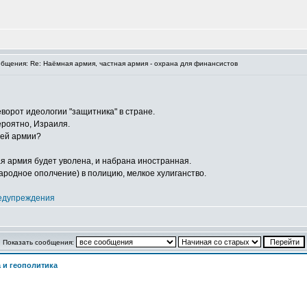
щения: Re: Наёмная армия, частная армия - охрана для финансистов
орот идеологии "защитника" в стране.
ероятно, Израиля.
шей армии?
ая армия будет уволена, и набрана иностранная.
ародное ополчение) в полицию, мелкое хулиганство.
едупреждения
Показать сообщения:
 и геополитика