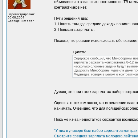
объявления о вакансиях постоянно по ТВ мельк
контрактников нет.
Зарегистрирован:
06.08.2004
Пути решения два:
Сообщения: 5657
1. Нанять там, где средние доходы пониже наш
2. Повысить зарплаты.
Похоже, что решили использовать обе возмож
Цитата:
Сердюков сообщил, что Минобороны подг
зарплата сержанта-контрактника 8–12 ты
насколько сложные задачи будут выполн
Щедрость Минобороны удивила даже през
Медведев, говоря в целом о контрактной
Думаю, что при таких зарплатах набор в сержан
Оценивать же сам закон, как стремление власт
нанимать. Очевидно, что для полицейских опер
Пока же из-за недостатков сержантов возника
"У них в универе был набор сержантов контрак
Смотрите средняя зарплата молодого лейтенант