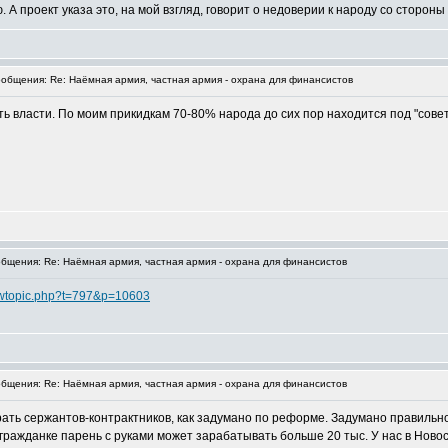
 А проект указа это, на мой взгляд, говорит о недоверии к народу со сторон
бщения: Re: Наёмная армия, частная армия - охрана для финансистов
ь власти. По моим прикидкам 70-80% народа до сих пор находится под "совет
щения: Re: Наёмная армия, частная армия - охрана для финансистов
iewtopic.php?t=797&p=10603
щения: Re: Наёмная армия, частная армия - охрана для финансистов
брать сержантов-контрактников, как задумано по реформе. Задумано правильно
 гражданке парень с руками может зарабатывать больше 20 тыс. У нас в Ново