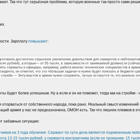
ают. Так что тут серьёзная проблема, которую военные так просто сами реши
их.
ности. Зарплату
повышают
:
отовило достаточно серьезное увеличение довольствия для сержантов и лейтенантов.
сяч рублей), а вторые— от 55 тысяч, в зависимости от занимаемой должности (сейчас
ять сержанты и офицеры, например, работа многих технических специалистов в армии
идента, он отметил, что это «большая задача» и нужно будет поискать в бюджете с
 службе.— Энтузиастов в армии нужно сохранять, лучше останутся те, кто реально хо
ты будет более успешным. Ну а если и он не поможет, тогда как на стройке - н
и оторваться от собственного народа, пока рано. Реальный смысл изменений п
аций армия у нас не предназначена, ОМОН есть. Так что лишних плевков в эт
ют забавные ситуации:
тников на 3 года обучения. Сержант по сути дела является подчиненным любо
а 13-15 тысяч рублей, у сержанта контрактника (если он троишник- 15 тысяч