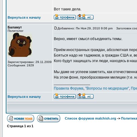
Вот такие дела.
Вернуться к началу
Баламут
Добавлено: Пн Ноя 29, 2010 9:06 pm
Заголовок сооб
Политолог
Верно, имеет смысл объединить темы.
Приём иностранных граждан, абсолютная перев
Бояться надо не таджиков, а граждан США и, в
Кого будут защищать эти люди, находясь в на
Зарегистрирован: 29.11.2009
Сообщения: 1929
Мы даже не успеем заметить, как отечественн
На этом фоне, преобразовании милиции (т.е. н
_________________
Правила Форума
,
"Вопросы по модерации"
,
Пр
Вернуться к началу
Список форумов malchish.org
->
Политика
Страница
1
из
1