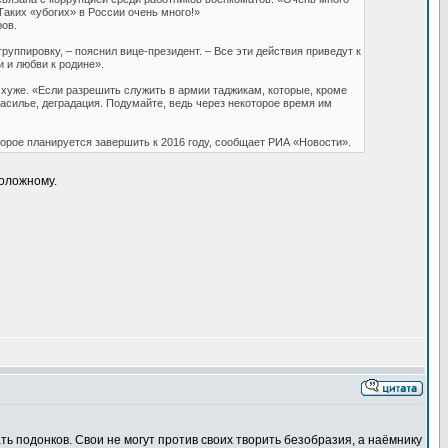
Таких «убогих» в России очень много!»
ов.
ппировку, – пояснил вице-президент. – Все эти действия приведут к
 и любви к родине».
е хуже. «Если разрешить служить в армии таджикам, которые, кроме
 засилье, деградация. Подумайте, ведь через некоторое время им
орое планируется завершить к 2016 году, сообщает РИА «Новости».
положному.
ть подонков. Свои не могут против своих творить безобразия, а наёмнику