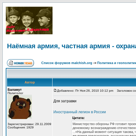
Наёмная армия, частная армия - охра
Список форумов malchish.org
->
Политика и геополити
Автор
Баламут
Добавлено: Пт Ноя 26, 2010 10:12 pm
Заголовок соо
Политолог
Для затравки
Иностранный легион в России
Цитата:
Министерство обороны РФ готовит проек
Зарегистрирован: 29.11.2009
Сообщения: 1929
денежному вознаграждению отечественны
...«На данный момент ситуация такова, 
же время председатель ассоциации вете