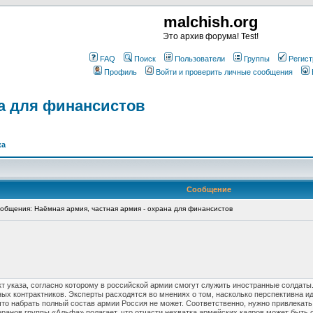
malchish.org
Это архив форума! Test!
FAQ
Поиск
Пользователи
Группы
Регист
Профиль
Войти и проверить личные сообщения
на для финансистов
ка
Сообщение
бщения: Наёмная армия, частная армия - охрана для финансистов
т указа, согласно которому в российской армии смогут служить иностранные солдаты
х контрактников. Эксперты расходятся во мнениях о том, насколько перспективна и
что набрать полный состав армии Россия не может. Соответственно, нужно привлекать
ранов группы «Альфа» полагает, что отчасти нехватка армейских кадров может быть 