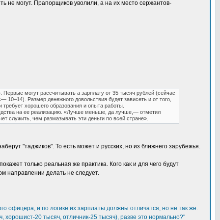
ть не могут. Прапорщиков уволили, а на их место сержантов-
 Первые могут рассчитывать а зарплату от 35 тысяч рублей (сейчас
— 10–14). Размер денежного довольствия будет зависеть и от того,
 требует хорошего образования и опыта работы.
редства на ее реализацию. «Лучше меньше, да лучше,— отметил
чет служить, чем размазывать эти деньги по всей стране».
аберут "таджиков". То есть может и русских, но из ближнего зарубежья.
окажет только реальная же практика. Кого как и для чего будут
ом направлении делать не следует.
го офицера, и по логике их зарплаты должны отличатся, но не так же.
, хорошист-20 тысяч, отличник-25 тысяч), разве это нормально?"