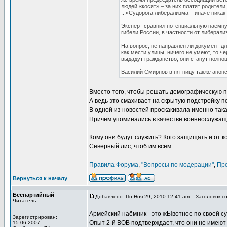
людей «косят» – за них платят родители
...«Судорога либерализма – иначе ника
Эксперт сравнил потенциальную наемную
гибели России, в частности от либерал
На вопрос, не направлен ли документ дл
как мести улицы, ничего не умеют, то ч
выдадут гражданство, они станут полн
Василий Смирнов в пятницу также анонс
Вместо того, чтобы решать демографическую п
А ведь это смахивает на скрытую подстройку по
В одной из новостей проскакивала именно так
Причём упоминались в качестве военнослужащ
Кому они будут служить? Кого защищать и от к
Северный лис, чтоб им всем...
_________________
Правила Форума
,
"Вопросы по модерации"
,
Пр
Вернуться к началу
Беспартийный
Добавлено: Пн Ноя 29, 2010 12:41 am
Заголовок соо
Читатель
Армейский наёмник - это жЫвотное по своей су
Зарегистрирован:
Опыт 2-й ВОВ подтверждает, что они не имеют 
15.06.2007