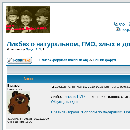
FAQ
Проф
Ликбез о натуральном, ГМО, злых и д
На страницу
Пред.
1
,
2
,
3
Список форумов malchish.org
->
Общий форум
Автор
Баламут
Добавлено: Пн Ноя 15, 2010 10:37 pm
Заголовок соо
Политолог
Ликбез
о вреде ГМО
на главной странице сайта
Обсуждать здесь
_________________
Правила Форума
,
"Вопросы по модерации"
,
Пр
Зарегистрирован: 29.11.2009
Сообщения: 1929