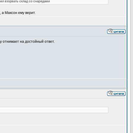
рил взорвать склад со снарядами
 а Максон ему верит.
ку отнимает на достойный ответ.