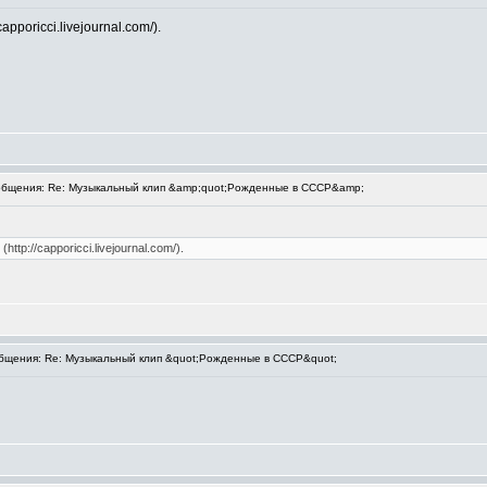
pporicci.livejournal.com/).
бщения: Re: Музыкальный клип &amp;quot;Рожденные в СССР&amp;
tp://capporicci.livejournal.com/).
щения: Re: Музыкальный клип &quot;Рожденные в СССР&quot;