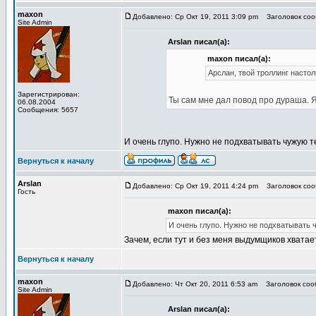
maxon
Добавлено: Ср Окт 19, 2011 3:09 pm
Заголовок соо
Site Admin
Arslan писал(а):
maxon писал(а):
Арслан, твой троллинг настол
Зарегистрирован:
Ты сам мне дал повод про дураша. Я
06.08.2004
Сообщения: 5657
И очень глупо. Нужно не подхватывать чужую т
Вернуться к началу
Arslan
Добавлено: Ср Окт 19, 2011 4:24 pm
Заголовок сооб
Гость
maxon писал(а):
И очень глупо. Нужно не подхватывать 
Зачем, если тут и без меня выдумщиков хватае
Вернуться к началу
maxon
Добавлено: Чт Окт 20, 2011 6:53 am
Заголовок сооб
Site Admin
Arslan писал(а):