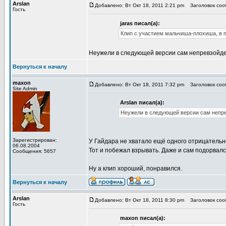
Arslan
Добавлено: Вт Окт 18, 2011 2:21 pm
Заголовок сооб
Гость
jaras писал(а):
Клип с участием мальчиша-плохиша, в п
Неужели в следующей версии сам непревзойде
Вернуться к началу
maxon
Добавлено: Вт Окт 18, 2011 7:32 pm
Заголовок сооб
Site Admin
Arslan писал(а):
Неужели в следующей версии сам непре
Зарегистрирован:
У Гайдара не хватало ещё одного отрицательно
06.08.2004
Тот и побежал взрывать. Даже и сам подорвалс
Сообщения: 5657
Ну а клип хороший, понравился.
Вернуться к началу
Arslan
Добавлено: Вт Окт 18, 2011 8:30 pm
Заголовок сооб
Гость
maxon писал(а):