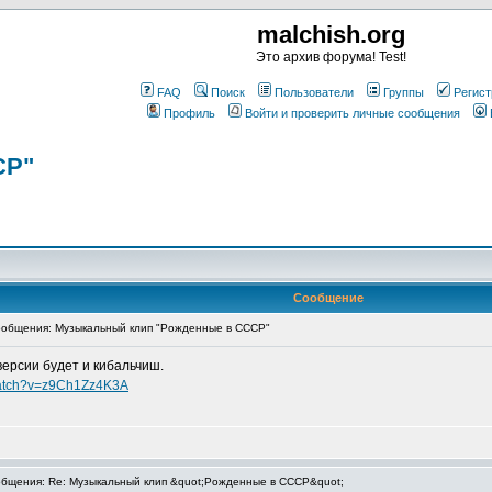
malchish.org
Это архив форума! Test!
FAQ
Поиск
Пользователи
Группы
Регист
Профиль
Войти и проверить личные сообщения
СР"
Сообщение
общения: Музыкальный клип "Рожденные в СССР"
версии будет и кибальчиш.
watch?v=z9Ch1Zz4K3A
бщения: Re: Музыкальный клип &quot;Рожденные в СССР&quot;