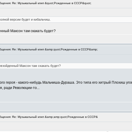
щения: Re: Музыкальный клип &quot;Рожденные в СССР&quot;
олной версии будет и кибальчиш.
нный Максон там скакать будет?
щения: Re: Музыкальный клип &amp;quot;Рожденные в СССР&amp;
взойденный Максон там скакать будет?
го героя - какого-нибудь Мальчиша-Дураша. Это типа его хитрый Плохиш угов
я, ради Революции-то...
щения: Re: Музыкальный клип &amp;amp;quot;Рожденные в СССР&