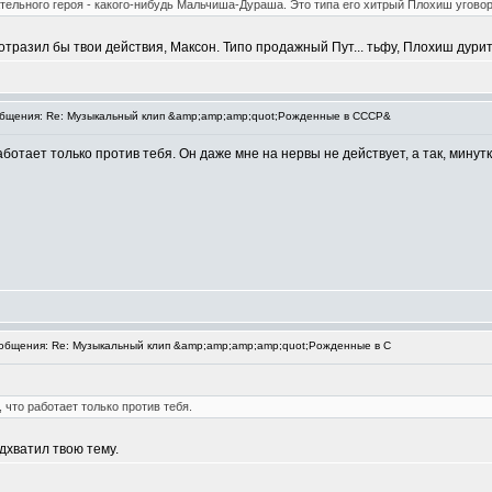
ательного героя - какого-нибудь Мальчиша-Дураша. Это типа его хитрый Плохиш угово
отразил бы твои действия, Максон. Типо продажный Пут... тьфу, Плохиш дурит,
бщения: Re: Музыкальный клип &amp;amp;amp;quot;Рожденные в СССР&
аботает только против тебя. Он даже мне на нервы не действует, а так, минут
бщения: Re: Музыкальный клип &amp;amp;amp;amp;quot;Рожденные в С
 что работает только против тебя.
дхватил твою тему.