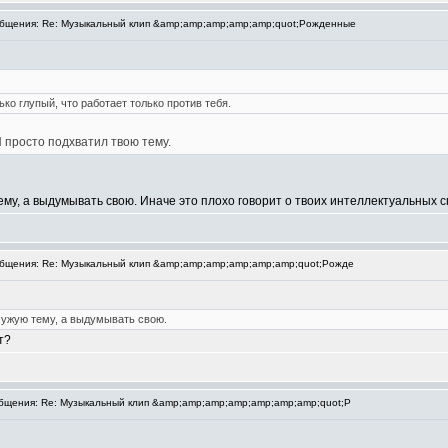
бщения: Re: Музыкальный клип &amp;amp;amp;amp;amp;quot;Рожденные
ько глупый, что работает только против тебя.
 просто подхватил твою тему.
ему, а выдумывать свою. Иначе это плохо говорит о твоих интеллектуальных 
щения: Re: Музыкальный клип &amp;amp;amp;amp;amp;amp;quot;Рожде
чужую тему, а выдумывать свою.
т?
щения: Re: Музыкальный клип &amp;amp;amp;amp;amp;amp;amp;quot;Р