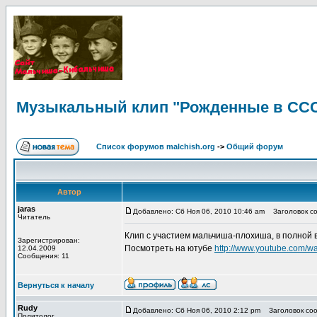
Музыкальный клип "Рожденные в СС
Список форумов malchish.org
->
Общий форум
Автор
jaras
Добавлено: Сб Ноя 06, 2010 10:46 am
Заголовок со
Читатель
Клип с участием мальчиша-плохиша, в полной 
Зарегистрирован:
Посмотреть на ютубе
http://www.youtube.com/
12.04.2009
Сообщения: 11
Вернуться к началу
Rudy
Добавлено: Сб Ноя 06, 2010 2:12 pm
Заголовок соо
Политолог