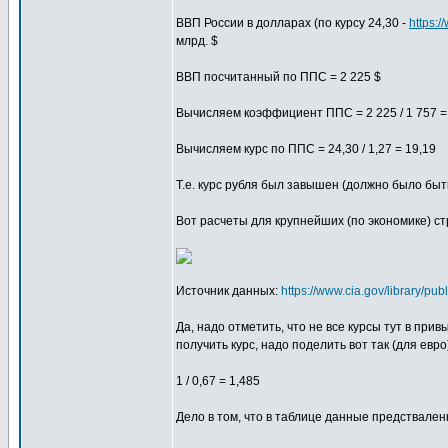
ВВП России в долларах (по курсу 24,30 -
https:/
млрд. $
ВВП посчитанный по ППС = 2 225 $
Вычисляем коэффициент ППС = 2 225 / 1 757 =
Вычисляем курс по ППС = 24,30 / 1,27 = 19,19
Т.е. курс рубля был завышен (должно было быть
Вот расчеты для крупнейших (по экономике) ст
Источник данных:
https://www.cia.gov/library/pub
Да, надо отметить, что не все курсы тут в при
получить курс, надо поделить вот так (для евро
1 / 0,67 = 1,485
Дело в том, что в таблице данные предстваленн