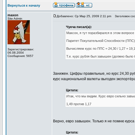
Вернуться к началу
maxon
Добавлено: Ср Мар 25, 2009 2:11 pm
Заголовок соо
Site Admin
Чукча писал(а):
Максон, я тут поразбирался в этом вопросе 
Паритет Покупательной Способности (ППС).
Вычисляем курс по ППС = 24,30 / 1,27 = 19,
Зарегистрирован:
06.08.2004
Сообщения: 5657
Т.е. курс рубля был завышен (должно было б
Занижен. Цифры правильные, но курс 24,30 ру
курс национальной валюты выгоден экспортёра
Цитата:
Итак, что мы видим. Курс евро сильно зав
1,49 против 1,17
Верно, евро завышен. Только я не помню курса 
Цитата: