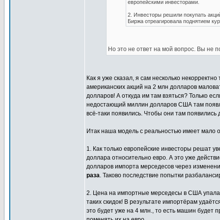
европейскими инвесторами.
2. Инвесторы решили покупать акций
Биржа отреагировала поднятием курс
Но это не ответ на мой вопрос. Вы не п
Как я уже сказал, я сам несколько некорректно
американских акций на 2 млн долларов малова
долларов! А откуда им там взяться? Только ес
недостающий миллин долларов США там появляе
всё-таки появились. Чтобы они там появились
Итак наша модель с реальностью имеет мало о
1. Как только европейские инвесторы решат ув
доллара относительно евро. А это уже действи
долларов импорта мерседесов через изменение 
раза
. Таково последствие попытки разбаланси
2. Цена на импортные мерседесы в США упала в 
таких скидок! В результате импортёрам удаётс
это будет уже на 4 млн., то есть машин будет 
поменять их на евро.