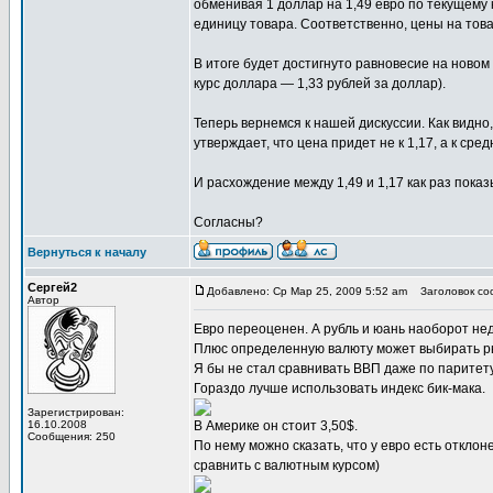
обменивая 1 доллар на 1,49 евро по текущему 
единицу товара. Соответственно, цены на това
В итоге будет достигнуто равновесие на новом 
курс доллара — 1,33 рублей за доллар).
Теперь вернемся к нашей дискуссии. Как видно
утверждает, что цена придет не к 1,17, а к сред
И расхождение между 1,49 и 1,17 как раз показ
Согласны?
Вернуться к началу
Сергей2
Добавлено: Ср Мар 25, 2009 5:52 am
Заголовок соо
Автор
Евро переоценен. А рубль и юань наоборот нед
Плюс определенную валюту может выбирать рыно
Я бы не стал сравнивать ВВП даже по паритету
Гораздо лучше использовать индекс бик-мака.
Зарегистрирован:
16.10.2008
В Америке он стоит 3,50$.
Сообщения: 250
По нему можно сказать, что у евро есть отклоне
сравнить с валютным курсом)