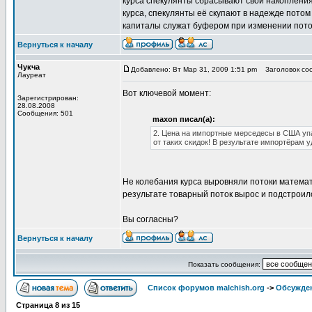
курса спекулянты сбрасывают свои накопления
курса, спекулянты её скупают в надежде потом
капиталы служат буфером при изменении пото
Вернуться к началу
Чукча
Добавлено: Вт Мар 31, 2009 1:51 pm
Заголовок соо
Лауреат
Вот ключевой момент:
Зарегистрирован:
28.08.2008
Сообщения: 501
maxon писал(а):
2. Цена на импортные мерседесы в США упал
от таких скидок! В результате импортёрам у
Не колебания курса выровняли потоки математ
результате товарный поток вырос и подстроил
Вы согласны?
Вернуться к началу
Показать сообщения:
Список форумов malchish.org
->
Обсужден
Страница
8
из
15