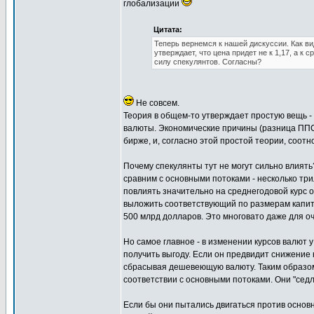
глобализации
Цитата:
Теперь вернемся к нашей дискуссии. Как ви
утверждает, что цена придет не к 1,17, а к 
силу спекулянтов. Согласны?
Не совсем.
Теория в общем-то утверждает простую вещь -
валюты. Экономические причины (разница ППС, 
бирже, и, согласно этой простой теории, соот
Почему спекулянты тут не могут сильно влият
сравним с основными потоками - несколько трил
повлиять значительно на среднегодовой курс о
выложить соответствующий по размерам капитал
500 млрд долларов. Это многовато даже для оч
Но самое главное - в изменении курсов валют 
получить выгоду. Если он предвидит снижение 
сбрасывая дешевеющую валюту. Таким образом 
соответствии с основными потоками. Они "седл
Если бы они пытались двигаться против основн