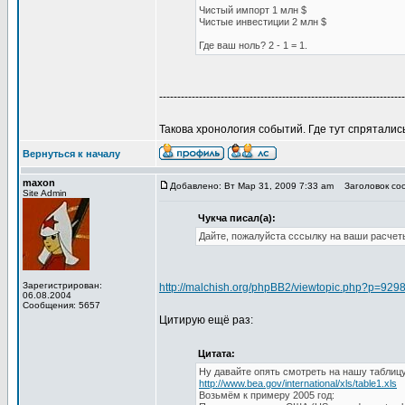
Чистый импорт 1 млн $
Чистые инвестиции 2 млн $
Где ваш ноль? 2 - 1 = 1.
--------------------------------------------------------------------
Такова хронология событий. Где тут спряталис
Вернуться к началу
maxon
Добавлено: Вт Мар 31, 2009 7:33 am
Заголовок соо
Site Admin
Чукча писал(а):
Дайте, пожалуйста сссылку на ваши расчеты
Зарегистрирован:
http://malchish.org/phpBB2/viewtopic.php?p=92
06.08.2004
Сообщения: 5657
Цитирую ещё раз:
Цитата:
Ну давайте опять смотреть на нашу таблицу
http://www.bea.gov/international/xls/table1.xls
Возьмём к примеру 2005 год: