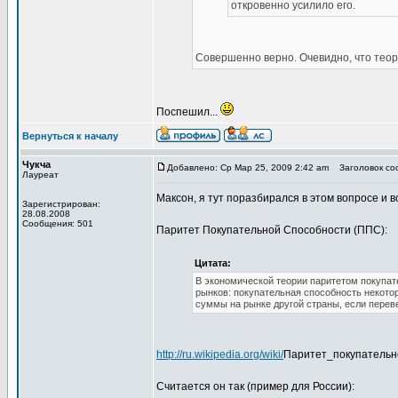
откровенно усилило его.
Совершенно верно. Очевидно, что теор
Поспешил...
Вернуться к началу
Чукча
Добавлено: Ср Мар 25, 2009 2:42 am
Заголовок соо
Лауреат
Максон, я тут поразбирался в этом вопросе и в
Зарегистрирован:
28.08.2008
Сообщения: 501
Паритет Покупательной Способности (ППС):
Цитата:
В экономической теории паритетом покупа
рынков: покупательная способность некото
суммы на рынке другой страны, если перев
http://ru.wikipedia.org/wiki/
Паритет_покупательн
Считается он так (пример для России):