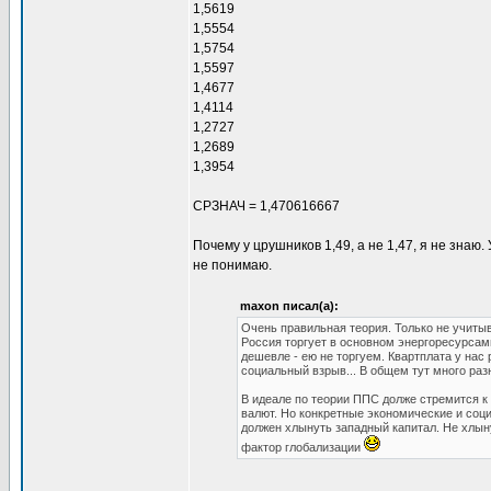
1,5619
1,5554
1,5754
1,5597
1,4677
1,4114
1,2727
1,2689
1,3954
СРЗНАЧ = 1,470616667
Почему у црушников 1,49, а не 1,47, я не знаю
не понимаю.
maxon писал(а):
Очень правильная теория. Только не учиты
Россия торгует в основном энергоресурсам
дешевле - ею не торгуем. Квартплата у нас
социальный взрыв... В общем тут много ра
В идеале по теории ППС долже стремится к 
валют. Но конкретные экономические и соц
должен хлынуть западный капитал. Не хлын
фактор глобализации