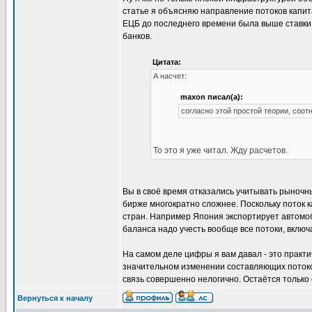
статье я объясняю направление потоков капита
ЕЦБ до последнего времени была выше ставки 
банков.
Цитата:
А насчет:
maxon писал(а):
согласно этой простой теории, соот
То это я уже читал. Жду расчетов.
Вы в своё время отказались учитывать рыночн
бирже многократно сложнее. Поскольку поток
стран. Например Япония экспортирует автомоб
баланса надо учесть вообще все потоки, вклю
На самом деле цифры я вам давал - это практ
значительном изменении составляющих потоко
связь совершенно нелогично. Остаётся только
Вернуться к началу