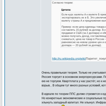
Согласно теории:
Цитата:
Если курс валюты А к валюте Б пре
экспортировать их в Б. Это увеличи
валюту страны А и предложение вал
Пример: если цена единицы товара в
составлять 15 рублей за доллар. Есл
продавая в США (за 2 доллара) и об
можно получать доход, составляющи
снижаться, цена на товар в России 
равновесие на новом уровне цен и к
доллара — 20 рублей за доллар).
http://ru.wikipedia.org/wiki/
Паритет_поку
Очень правильная теория. Только не учитывае
Россия торгует в основном энергоресурсами. 
ею не торгуем. Квартплата у нас растёт, но к
взрыв... В общем тут много разных условий, к
В идеале по теории ППС долже стремится к еди
Но конкретные экономические и социальные пр
хлынуть западный капитал. Не хлынул. Инфра