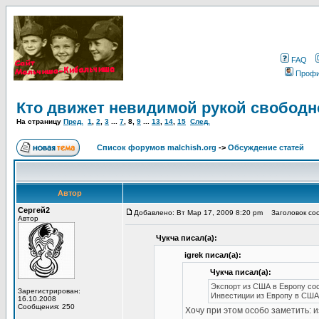
FAQ
Проф
Кто движет невидимой рукой свободн
На страницу
Пред.
1
,
2
,
3
...
7
,
8
,
9
...
13
,
14
,
15
След.
Список форумов malchish.org
->
Обсуждение статей
Автор
Сергей2
Добавлено: Вт Мар 17, 2009 8:20 pm
Заголовок соо
Автор
Чукча писал(а):
igrek писал(а):
Чукча писал(а):
Экспорт из США в Европу сос
Зарегистрирован:
Инвестиции из Европу в США 
16.10.2008
Сообщения: 250
Хочу при этом особо заметить: 