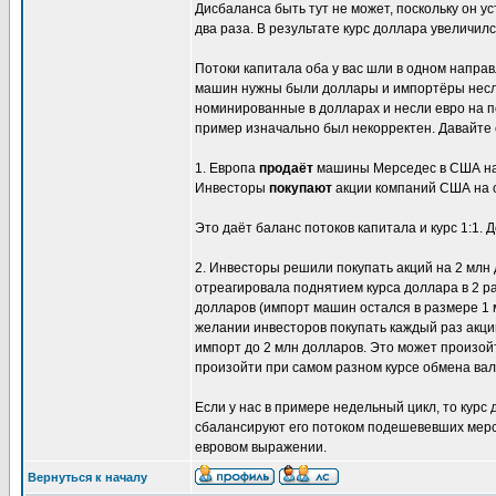
Дисбаланса быть тут не может, поскольку он 
два раза. В результате курс доллара увеличилс
Потоки капитала оба у вас шли в одном направ
машин нужны были доллары и импортёры несли
номинированные в долларах и несли евро на по
пример изначально был некорректен. Давайте 
1. Европа
продаёт
машины Мерседес в США на 
Инвесторы
покупают
акции компаний США на с
Это даёт баланс потоков капитала и курс 1:1
2. Инвесторы решили покупать акций на 2 млн
отреагировала поднятием курса доллара в 2 ра
долларов (импорт машин остался в размере 1 
желании инвесторов покупать каждый раз акци
импорт до 2 млн долларов. Это может произой
произойти при самом разном курсе обмена вал
Если у нас в примере недельный цикл, то курс
сбалансируют его потоком подешевевших мерсе
евровом выражении.
Вернуться к началу