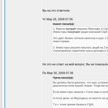
Вы на это ответили:
Чт Мар 26, 2009 07:56
maxon писал(а):
1. Европа
продаёт
машины Мерседес в США
Инвесторы
покупают
акции компаний США 
Это даёт баланс потоков капитала и курс 
инвесторами.
2. Инвесторы решили покупать акций на 2 м
отреагировала поднятием курса доллара в 2
Но это не ответ на мой вопрос. Вы не показали
Пн Мар 30, 2009 07:36
Чукча писал(а):
Вы должны были доказать, что курс устрани
доказательством вашей теории. Тогда как в
Если инвесторы пришли с 4 млн евро и купи
А поток денег за Мерседесы останется на у
Т.е с точки зрения баланса США: