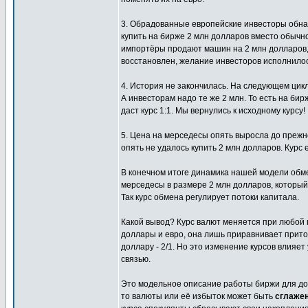
3. Обрадованные европейские инвесторы обн
купить на бирже 2 млн долларов вместо обычно
импортёры продают машин на 2 млн долларов, 
восстановлен, желание инвесторов исполнилос
4. История не закончилась. На следующем цик
А инвесторам надо те же 2 млн. То есть на бирж
даст курс 1:1. Мы вернулись к исходному курсу!
5. Цена на мерседесы опять выросла до прежн
опять не удалось купить 2 млн долларов. Курс е
В конечном итоге динамика нашей модели обме
мерседесы в размере 2 млн долларов, который
Так курс обмена регулирует потоки капитала.
Какой вывод? Курс валют меняется при любой 
доллары и евро, она лишь приравнивает приток
доллару - 2/1. Но это изменение курсов влияе
связью.
Это модельное описание работы биржи для дос
то валюты или её избыток может быть
сглаже