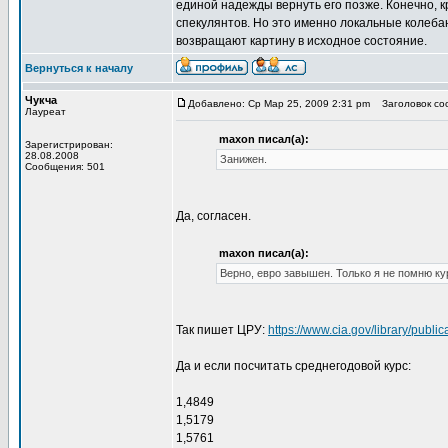
единой надежды вернуть его позже. Конечно, 
спекулянтов. Но это именно локальные колеба
возвращают картину в исходное состояние.
Вернуться к началу
Чукча
Добавлено: Ср Мар 25, 2009 2:31 pm
Заголовок соо
Лауреат
maxon писал(а):
Зарегистрирован:
28.08.2008
Занижен.
Сообщения: 501
Да, согласен.
maxon писал(а):
Верно, евро завышен. Только я не помню кур
Так пишет ЦРУ:
https://www.cia.gov/library/publi
Да и если посчитать среднегодовой курс:
1,4849
1,5179
1,5761