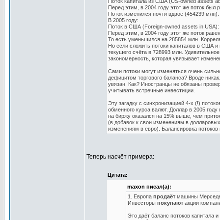
Поток капитала из США (US-owned assets ab
Перед этим, в 2004 году этот же поток был 
Поток изменился почти вдвое (454239 млн)
В 2005 году:
Поток в США (Foreign-owned assets in USA):
Перед этим, в 2004 году этот же поток раве
То есть уменьшился на 285854 млн. Корреля
Но если сложить потоки капиталов в США и 
текущего счёта в 728993 млн. Удивительное
закономерность, которая увязывает измене
Сами потоки могут изменяться очень сильно
дефицитом торгового баланса? Вроде никак
увязан. Как? Иностранцы не обязаны провер
учитывать встречные инвестиции.
Эту загадку с синхронизацией 4-х (!) поток
обменного курса валют. Доллар в 2005 году
на биржу оказался на 15% выше, чем прито
(в добавок к свои изменениям в долларовых
изменениям в евро). Балансировка потоков
Теперь насчёт примера:
Цитата:
maxon писал(а):
1. Европа
продаёт
машины Мерседес
Инвесторы
покупают
акции компан
Это даёт баланс потоков капитала 