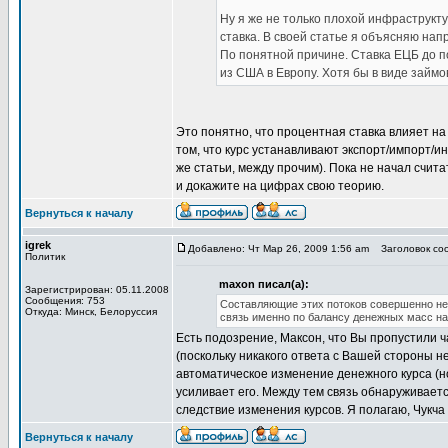
Ну я же не только плохой инфраструкт
ставка. В своей статье я объясняю нап
По понятной причине. Ставка ЕЦБ до п
из США в Европу. Хотя бы в виде займо
Это понятно, что процентная ставка влияет на
том, что курс устанавливают экспорт/импорт/и
же статьи, между прочим). Пока не начал счита
и докажите на цифрах свою теорию.
Вернуться к началу
igrek
Добавлено: Чт Мар 26, 2009 1:56 am
Заголовок соо
Политик
maxon писал(а):
Зарегистрирован: 05.11.2008
Сообщения: 753
Составляющие этих потоков совершенно нез
Откуда: Минск, Белоруссия
связь именно по балансу денежных масс на
Есть подозрение, Максон, что Вы пропустили ч
(поскольку никакого ответа с Вашей стороны н
автоматическое изменение денежного курса (н
усиливает его. Между тем связь обнаруживает
следствие изменения курсов. Я полагаю, Чукч
Вернуться к началу