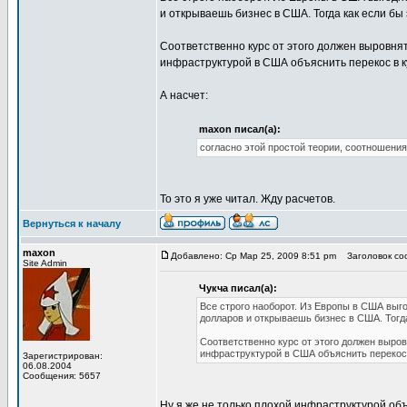
и открываешь бизнес в США. Тогда как если бы 
Соответственно курс от этого должен выровнят
инфраструктурой в США объяснить перекос в к
А насчет:
maxon писал(а):
согласно этой простой теории, соотношения
То это я уже читал. Жду расчетов.
Вернуться к началу
maxon
Добавлено: Ср Мар 25, 2009 8:51 pm
Заголовок соо
Site Admin
Чукча писал(а):
Все строго наоборот. Из Европы в США выго
долларов и открываешь бизнес в США. Тогда
Соответственно курс от этого должен выров
инфраструктурой в США объяснить перекос 
Зарегистрирован:
06.08.2004
Сообщения: 5657
Ну я же не только плохой инфраструктурой объ