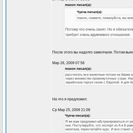
maxon писал(а):
Чукча писал(а):
maxon, скажите, пожалуйста, вы мн
Потому что очень занят. Но я обязател
требует очень вдумчивого отношения.
После этого вы надолго замолчали. Потом выяс
Мар 26, 2009 07:56
maxon писал(а):
рассчитать все валютные потоки на бирже 
через множество промежуточных стран. На
заработала торгуя газом с Европой. А для 
На что я предложил:
Ср Мар 25, 2009 21:08
Чукча писал(а):
Я же вам предложил абстрагироваться от ре
они. Постулируйте, что экспорт из А в Б р
капитала, пересчитайте курс. И все станет 