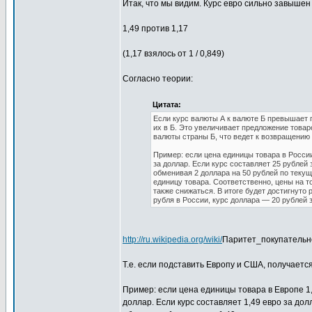
Итак, что мы видим. Курс евро сильно завышен
1,49 против 1,17
(1,17 взялось от 1 / 0,849)
Согласно теории:
Цитата:
Если курс валюты А к валюте Б превышает 
их в Б. Это увеличивает предложение товар
валюты страны Б, что ведет к возвращению
Пример: если цена единицы товара в России
за доллар. Если курс составляет 25 рублей 
обменивая 2 доллара на 50 рублей по текущ
единицу товара. Соответственно, цены на т
также снижаться. В итоге будет достигнуто 
рубля в России, курс доллара — 20 рублей з
http://ru.wikipedia.org/wiki/
Паритет_покупательн
Т.е. если подставить Европу и США, получается
Пример: если цена единицы товара в Европе 1,1
доллар. Если курс составляет 1,49 евро за долл