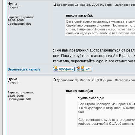
Чукча
Добавлено: Ср Мар 25, 2009 9:08 pm
Заголовок соо
Лауреат
maxon писал(а):
Зарегистрирован:
28.08.2008
Вы в своё время отказались учитывать рын
Сообщения: 501
бирже многократно сложнее. Поскольку пот
стран. Например Япония экспортирует автом
баланса надо учесть вообще все потоки, в
Я же вам предложил абстрагироваться от реаль
они. Постулируйте, что экспорт из А в Б равен
капитала, пересчитайте курс. И все станет оче
Вернуться к началу
Чукча
Добавлено: Ср Мар 25, 2009 9:29 pm
Заголовок соо
Лауреат
maxon писал(а):
Зарегистрирован:
28.08.2008
Чукча писал(а):
Сообщения: 501
Все строго наоборот. Из Европы в 
1 млн долларов и открываешь бизнес
000.
Соответственно курс от этого долже
инфраструктурой в США объяснить п