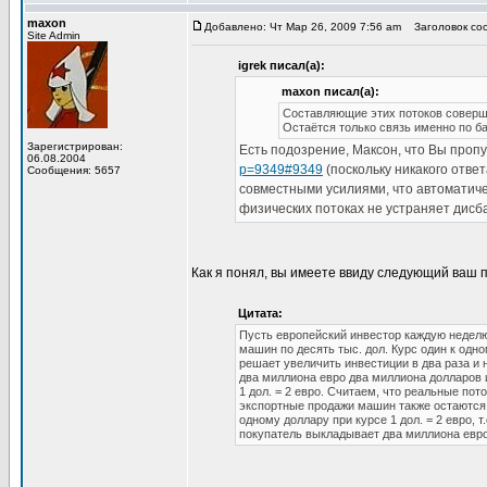
maxon
Добавлено: Чт Мар 26, 2009 7:56 am
Заголовок соо
Site Admin
igrek писал(а):
maxon писал(а):
Составляющие этих потоков соверш
Остаётся только связь именно по б
Зарегистрирован:
Есть подозрение, Максон, что Вы пропу
06.08.2004
p=9349#9349
(поскольку никакого отве
Сообщения: 5657
совместными усилиями, что автоматич
физических потоках не устраняет дисба
Как я понял, вы имеете ввиду следующий ваш 
Цитата:
Пусть европейский инвестор каждую неделю 
машин по десять тыс. дол. Курс один к одн
решает увеличить инвестиции в два раза и 
два миллиона евро два миллиона долларов и
1 дол. = 2 евро. Считаем, что реальные пот
экспортные продажи машин также остаются 
одному доллару при курсе 1 дол. = 2 евро, 
покупатель выкладывает два миллиона евро!