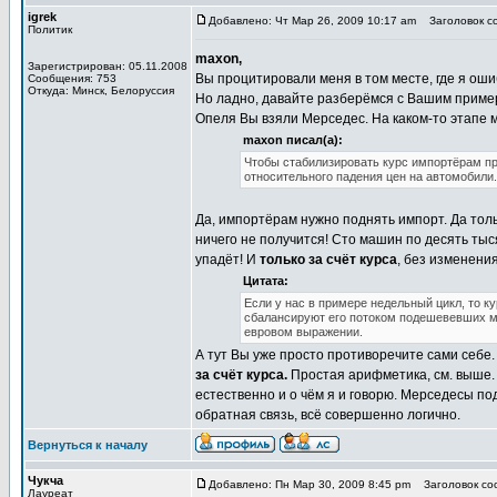
igrek
Добавлено: Чт Мар 26, 2009 10:17 am
Заголовок со
Политик
maxon,
Зарегистрирован: 05.11.2008
Вы процитировали меня в том месте, где я оши
Сообщения: 753
Откуда: Минск, Белоруссия
Но ладно, давайте разберёмся с Вашим пример
Опеля Вы взяли Мерседес. На каком-то этапе м
maxon писал(а):
Чтобы стабилизировать курс импортёрам пр
относительного падения цен на автомобили.
Да, импортёрам нужно поднять импорт. Да толь
ничего не получится! Сто машин по десять тыся
упадёт! И
только за счёт курса
, без изменени
Цитата:
Если у нас в примере недельный цикл, то к
сбалансируют его потоком подешевевших ме
евровом выражении.
А тут Вы уже просто противоречите сами себе
за счёт курса.
Простая арифметика, см. выше.
естественно и о чём я и говорю. Мерседесы п
обратная связь, всё совершенно логично.
Вернуться к началу
Чукча
Добавлено: Пн Мар 30, 2009 8:45 pm
Заголовок соо
Лауреат