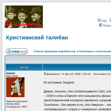
FAQ
Проф
Христианский талибан
Список форумов malchish.org
->
Политика и геополити
Автор
maxon
Добавлено: Чт Дек 18, 2008 7:48 am
Заголовок соо
Site Admin
Из интервью Энгдаля:
Думаю, логично, что истеблишмент США, сто
– 1930-е годы в Европе это называлось фаш
представителем которого является, наприм
Зарегистрирован:
06.08.2004
Талибана». Они верят в то, что Америка – з
Сообщения: 5657
«неправильных» стран и «неверных» режимо