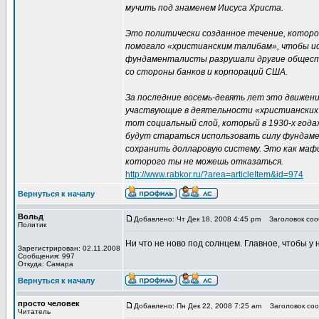
мучить под знаменем Иисуса Христа.
Это политически созданное течение, которое
помогало «христианским талибам», чтобы исп
фундаменталисты разрушали другие обществ
со стороны банков и корпораций США.
За последние восемь-девять лет это движени
участвующие в деятельности «христианских т
тот социальный слой, который в 1930-х года
будут стараться использовать силу фундаме
сохранить долларовую систему. Это как маф
которого ты не можешь отказаться.
http://www.rabkor.ru/?area=articleItem&id=974
Вернуться к началу
Вольд
Добавлено: Чт Дек 18, 2008 4:45 pm
Заголовок сооб
Политик
Ни что не ново под солнцем. Главное, чтобы у н
Зарегистрирован: 02.11.2008
Сообщения: 997
Откуда: Самара
Вернуться к началу
просто человек
Добавлено: Пн Дек 22, 2008 7:25 am
Заголовок соо
Читатель