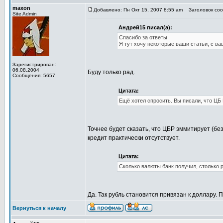
maxon
Добавлено: Пн Окт 15, 2007 8:55 am
Заголовок соо
Site Admin
Андрей15 писал(а):
Спасибо за ответы.
Я тут хочу некоторые ваши статьи, с в
Зарегистрирован:
06.08.2004
Буду только рад.
Сообщения: 5657
Цитата:
Ещё хотел спросить. Вы писали, что ЦБ
Точнее будет сказать, что ЦБР эммитирует (бе
кредит практически отсутствует.
Цитата:
Сколько валюты банк получил, столько р
Да. Так рубль становится привязан к доллару
Вернуться к началу