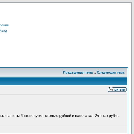
рация
Вход
Предыдущая тема
::
Следующая тема
ко валюты банк получил, столько рублей и напечатал. Это так рубль