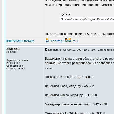
Вообще-то ФРС эммитирует именно безналичные
момент обращать внимание вообще. Бумажка ил
Цитата:
По какой схеме действует ЦБ Китая? О
ЦБ Китая пока независим от ФРС и подчиняетс
Вернуться к началу
Андрей15
Добавлено: Ср Окт 17, 2007 10:27 am
Заголовок со
Новичок
Буквально на днях ставки обязательного резер
Зарегистрирован:
понижение ставки резервирования позволяет в
20.09.2007
Сообщения: 6
...........
Откуда: Сибирь
Показатели на сайте ЦБР такие:
Денежная база, млрд. руб. 4587.2
Денежная масса, млрд. руб. 11156.8
Международные резервы, млрд. $ 425.378
Объем рынка ГКО-ОФЗ, млрд. руб. 1031.8