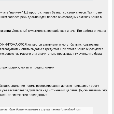
учате "наличку". ЦБ просто спишет безнал со своих счетов. Так что не
вашем вопросе речь должна идти просто об свободных активах банка в
ряжении
. Денежный мультипликатор работает иначе. Его работа описана
НЕ УНИЧТОЖАЮТСЯ, остаются активными и могут быть использованы
м вкладчиком и опять выдаться кредитом. При этом в банке образуются
щую денежную массу и она значительно превышает ту сумму, что была
 пропорциях, как вы и предположили:
Кстати, снижение нормы резервирования должно приводить к росту
то уже заставляет задуматься над истинными целями ЦБ, снизившими эту
меть политические последствия.
делает банк более уязвимым в случае паники (стихийной или