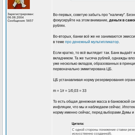
Зарегистрирован:
Во-первых, советую забыть про "наличку". Безн
06.08.2004
фокусируйте на этом внимание,
деньги в само
Сообщения: 5657
рублях.
Во-вторых, банки всё же не занимаются эмисси
в теме
про денежный мультипликатор
.
Если кратко, то всё выглядит так. Банк выдаёт
вкладчиком. Та же тысяча рублей, однажды вло
уже несколько вкладов, образованных в принци
первоначально эммитирована ЦБ.
ЦБ устанавливая норму резервирования огран
m = 1/r = 1/0,03 = 33
То есть общая денежная масса в банковской с
инфляции, что мы и наблюдаем сейчас. Ипотек
норму именно сейчас, перед выборами Думы и
Цитата:
С одной стороны понижение ставки резе
искусственно созданной).