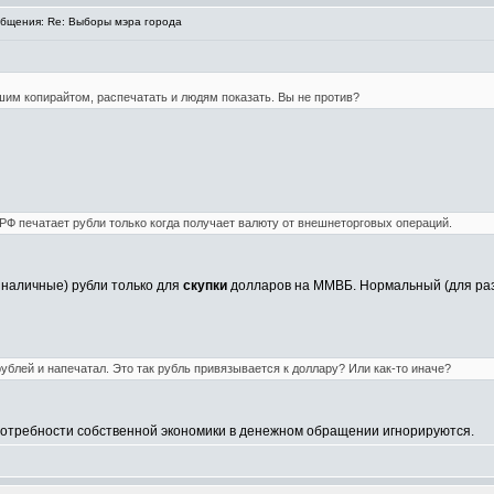
бщения: Re: Выборы мэра города
ашим копирайтом, распечатать и людям показать. Вы не против?
 РФ печатает рубли только когда получает валюту от внешнеторговых операций.
зналичные) рубли только для
скупки
долларов на ММВБ. Нормальный (для раз
ублей и напечатал. Это так рубль привязывается к доллару? Или как-то иначе?
. Потребности собственной экономики в денежном обращении игнорируются.