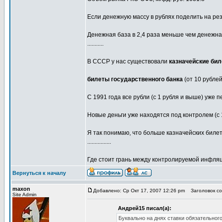
Если денежную массу в рублях поделить на рез
Денежная база в 2,4 раза меньше чем денежна
...........
В СССР у нас существовали
казначейские би
билеты государственного банка
(от 10 рублей
С 1991 года все рубли (с 1 рубля и выше) уже
Новые деньги уже находятся под контролем (с 1
Я так понимаю, что больше казначейских билето
................
Где стоит грань между контролируемой инфля
Вернуться к началу
maxon
Добавлено: Ср Окт 17, 2007 12:26 pm
Заголовок со
Site Admin
Андрей15 писал(а):
Буквально на днях ставки обязательного