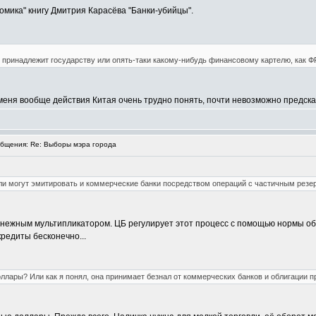
омика" книгу Дмитрия Карасёва "Банки-убийцы".
н принадлежит государству или опять-таки какому-нибудь финансовому картелю, как
 меня вообще действия Китая очень трудно понять, почти невозможно предска
бщения: Re: Выборы мэра города
ли могут эмитировать и коммерческие банки посредством операций с частичным резе
нежным мультипликатором. ЦБ регулирует этот процесс с помощью нормы обя
кредиты бесконечно...
ллары? Или как я понял, она принимает безнал от коммерческих банков и облигации п