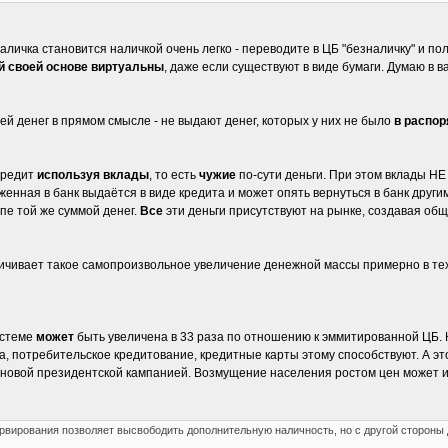
аличка становится наличкой очень легко - переводите в ЦБ "безналичку" и пол
й своей основе виртуальны
, даже если существуют в виде бумаги. Думаю в 
ей денег в прямом смысле - не выдают денег, которых у них не было
в распо
 кредит
используя вклады
, то есть
чужие
по-сути деньги. При этом вклады 
женная в банк выдаётся в виде кредита и может опять вернуться в банк други
пе той же суммой денег.
Все
эти деньги присутствуют на рынке, создавая об
ичивает такое самопроизвольное увеличение денежной массы примерно в тех
истеме
может
быть увеличена в 33 раза по отношению к эммитированной ЦБ. 
а, потребительское кредитование, кредитные карты этому способствуют. А э
 новой президентской кампанией. Возмущение населения ростом цен может и
рвирования позволяет высвободить дополнительную наличность, но с другой стороны 