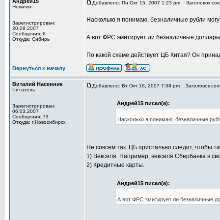
Андрей15
Добавлено: Пн Окт 15, 2007 1:23 pm
Заголовок соо
Новичок
Насколько я понимаю, безналичные рубли могу
Зарегистрирован:
20.09.2007
Сообщения: 6
А вот ФРС эмитирует ли безналичные доллары?
Откуда: Сибирь
По какой схеме действует ЦБ Китая? Он прина
Вернуться к началу
Виталий Насенник
Добавлено: Вт Окт 16, 2007 7:58 pm
Заголовок соо
Читатель
Андрей15 писал(а):
Зарегистрирован:
06.03.2007
Сообщения: 73
Насколько я понимаю, безналичные руб
Откуда: г.Новосибирск
Не совсем так. ЦБ пристально следит, чтобы та
1) Векселя. Например, векселя Сбербанка в св
2) Кредитные карты.
Андрей15 писал(а):
А вот ФРС эмитирует ли безналичные до