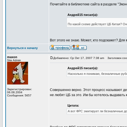
Почитайте в библиотеке сайта в разделе "Экон
Андрей15 писал(а):
По какой схеме действует ЦБ Китая? О
Вот этого не знаю. Может, кто подскажет? Для
Вернуться к началу
maxon
Добавлено: Ср Окт 17, 2007 7:38 am
Заголовок соо
Site Admin
Андрей15 писал(а):
Насколько я понимаю, безналичные руб
Зарегистрирован:
Совершенно верно. Этот процесс называют де
06.08.2004
не любят ЦБ за это. Им бы хотелось выдавать 
Сообщения: 5657
Цитата:
А вот ФРС эмитирует ли безналичные до