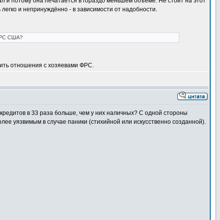
 и потому она печатается в гораздо меньшем объёме. Не стоит на этот
легко и непринуждённо - в зависимости от надобности.
 ФРС США?
тить отношения с хозяевами ФРС.
 кредитов в 33 раза больше, чем у них наличных? С одной стороны
лее уязвимым в случае паники (стихийной или искусственно созданной).