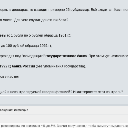
ервы в долларах, то выходит примерно 26 руб/доллар. Всё сходится. Как я п
я масса. Для чего служит денежная база?
леты
(с 1 рубля по 5 рублей образца 1961 г.);
 до 100 рублей образца 1961 г);
 переходят под "юрисдикцию"
государственного банка
. При этом чуть изменил
992 г.)
банка России
(без упоминания государства).
в у нас нет.
цией и неконтролируемой гиперинфляцией? И как теряется этот контроль?
общения: Инфляция
 резервирования снизили с 4% до 3%. Значит получается, что банки могут выдавать к