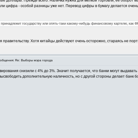
 доллары. Прежде всего. Наличка нужна для мелкой торговли, её оборот мал
и цифра - особой разницы уже нет. Перевод цифры в бумагу делается очень 
н принадлежит государству или опять-таки какому-нибудь финансовому картелю, как
я правительству. Хотя китайцы действуют очень осторожно, стараясь не пор
общения: Re: Выборы мэра города
вирования снизили с 4% до 3%. Значит получается, что банки могут выдавать
ысвободить дополнительную наличность, но с другой стороны делает банк бо