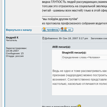
видна ГЛУПОСТЬ людей рассуждающих,скажем, 
того,как это отразилось на социальной эволю
(читай - шаманы всех мастей) тлько в этой сфе
_________________
"мы пойдём другим путём"
из протокола профсоюзного собрания водител
Вернуться к началу
Андрей К
Добавлено: Вт Сен 18, 2007 3:17 pm
Заголовок соо
Читатель
АКВ писал(а):
Зарегистрирован:
18.09.2007
Shagin55 писал(а):
Сообщения: 15
Откуда: россия
Определение слова «Человек»
Ведь не одно и тоже рассматривать как
признаке (чадородие) можно построить 
возникнет. Соответственно представле
настолько, насколько отличаются полн