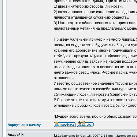
проявлять себя как индивид). При этом мы по
1) ввести категорию свободы личности,
2) ввести нравственное измерение поведения 
личности отдавшейся служению обществу,
3) Наконец-то в общественных категориях опис
нравственные метания на предлагаемую моде
Приведу маленький пример и немного лирики. С
назад, во студенчестве будучи, я наблюдам м
крайней его дороговизне многие подумывали о
тебе "дают прикурить" (дают табачное изделие
тему, нервно оглядываясь и не находя поддержк
голосе. Когда я понял, что новшество не то чт
нечто важное свершилось. Русские парни, муж
отношения.
Известно общественное значение "трубки мира
помимо наркотического воздействия курение 
сближающий людей, личностей (советский риту
В Европе это не так, а потому и возможен экон
отношение у русских людей всегда было к хлебу
_________________
"Мудрей всего время, ибо оно обнаруживает все 
Вернуться к началу
Андрей К
Добавлено: Вт Сен 18, 2007 2:18 pm
Заголовок соо