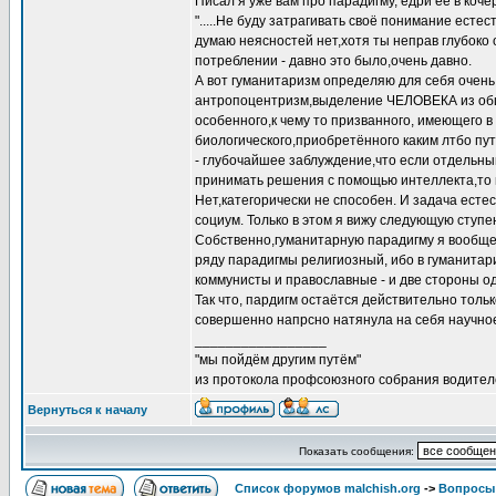
Писал я уже вам про парадигму, едри её в кочер
".....Не буду затрагивать своё понимание есте
думаю неясностей нет,хотя ты неправ глубоко 
потреблении - давно это было,очень давно.
А вот гуманитаризм определяю для себя очень 
антропоцентризм,выделение ЧЕЛОВЕКА из общ
особенного,к чему то призванного, имеющего в
биологического,приобретённого каким лтбо пу
- глубочайшее заблуждение,что если отдельн
принимать решения с помощью интеллекта,то н
Нет,категорически не способен. И задача естес
социум. Только в этом я вижу следующую ступен
Собственно,гуманитарную парадигму я вообще н
ряду парадигмы религиозный, ибо в гуманитариз
коммунисты и православные - и две стороны од
Так что, пардигм остаётся действительно тольк
совершенно напрсно натянула на себя научное 
_________________
"мы пойдём другим путём"
из протокола профсоюзного собрания водител
Вернуться к началу
Показать сообщения:
Список форумов malchish.org
->
Вопросы