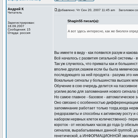
Андрей К
Добавлено: Чт Сен 20, 2007 11:45 am
Заголовок со
Читатель
Shagin55 писал(а):
Зарегистрирован:
18.09.2007
Сообщения: 15
А вот здесь интересно, как же биологи опр
Откуда: россия
Вы имеете в виду - как появился разум и каков
Всё началось с развития сигальной системы - в
Так уж случилось, что приматы как и большинс
вполне другая,скажем если бы была мимическая
последующего за ней продукта - разума это ник
Вокальные сигналы у большинства высших мле
Обучение в сою очередь делится на пассивное 
усилие,волю для запоминания нового сигнала (
Но самое главное - базовое - автоматическое 
Оно связано с особенностью дифференциации 
запоминание работает только тогда,когда не
(недоразвиты и способны к активному росту и
набором нервных клеток количественно)- перио
короток - от нескольких часов до года (у обез
сигналов, вырабатываемых данной группой, дл
генетической, а ИНФОРМАЦИОННОЙ эволюции и