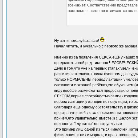
возникнет. Соответственно представле
настолько, насколько отличаются полн
Ну вот и пожалуйста вам!
Начал читать, и буквально с первого же абзац
Именно из за появления СЕКСА ещё у наших пр
продолжеть свой род - именно ЧЕЛОВЕЧЕСКИЙ
Дело в том,что уже на первых этапах увеличен
развития интеллекта начал очень силдьно удл
только НОРМАЛЬНЫ период лактации у человека,
сложности с охраной ребёнка,его обучением (к
виду вообше размножаться предоставило по
СЕКСОМ,вернее способностью самки к копуляци
период лактации у женщин нет овуляции, то ес
благодаря ещё одному обстоятельству в физио
пространчте,чтобы стало возможным появление
причём,что удивительно, вместе(!) с циклом э
полностью "глушится" менструальным.
Это пример лиш одной из тысяч мелочей, котор
физиология, в них и мораль, и нравственность,