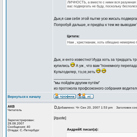
ЛИЧНОСТЬ, а вместе с ними вся разумная и
вас подвергать не буду, поскольку бесполе
Дык,я сам себя этой пытке усю жисьть подверг
Попробуй дальше, и придёш к тем же выводам
Цитата:
Нам , христианам, хоть обещано немеряно б
Дык, и енто известно! Иуда хоть за тридцать т
купились
А уж , что вам "понемногу перепад
Культодилер, тэ,се,зеть
_________________
"мы пойдём другим путём"
из протокола профсоюзного собрания водител
Вернуться к началу
АКВ
Добавлено: Чт Сен 20, 2007 1:53 pm
Заголовок соо
Читатель
[/quote]
Зарегистрирован:
28.08.2007
Сообщения: 40
АндрейК писал(а):
Откуда: С.-Петербург