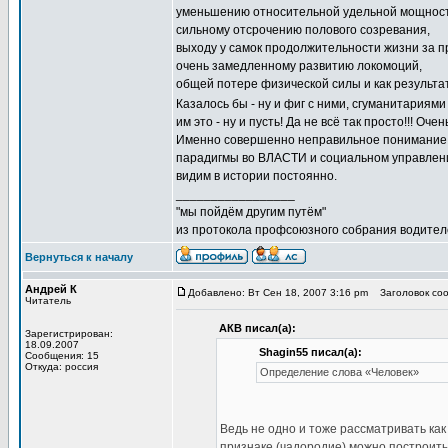
уменьшению относительной удельной мощност
сильному отсрочению полового созревания,
выходу у самок продолжительности жизни за 
очень замедленному развитию локомоций,
общей потере физической силы и как результа
Казалось бы - ну и фиг с ними, сгуманитариями
им это - ну и пусть! Да не всё так просто!!! Оче
Именно совершенно неправильное понимание
парадигмы во ВЛАСТИ и социальном управлени
видим в истории постоянно.
_________________
"мы пойдём другим путём"
из протокола профсоюзного собрания водител
Вернуться к началу
Андрей К
Добавлено: Вт Сен 18, 2007 3:16 pm
Заголовок соо
Читатель
АКВ писал(а):
Зарегистрирован:
18.09.2007
Shagin55 писал(а):
Сообщения: 15
Откуда: россия
Определение слова «Человек»
Ведь не одно и тоже рассматривать как
признаке (чадородие) можно построить 