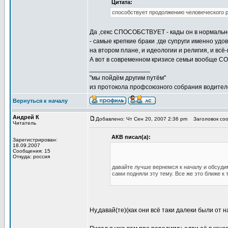
Цитата:
способствует продолжению человеческого р
Да ,секс СПОСОБСТВУЕТ - кады он в нормально
- самые крепкие браки ,где супруги именно удо
на втором плане, и идеологии и религия, и всё-
А вот в современном кризисе семьи вообще СО
_________________
"мы пойдём другим путём"
из протокола профсоюзного собрания водител
Вернуться к началу
Андрей К
Добавлено: Чт Сен 20, 2007 2:36 pm
Заголовок соо
Читатель
АКВ писал(а):
Зарегистрирован:
18.09.2007
Сообщения: 15
Откуда: россия
давайте лучше вернемся к началу и обсудим
сами подняли эту тему. Все же это ближе к
Ну,давай(те)(как они всё таки далеки были от 