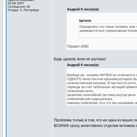
28.08.2007
Сообщения: 40
Андрей К писал(а):
Откуда: С.-Петербург
Цитата:
Определять что такое человек, или
занимается вся гуманитарная полов
Привет,АКВ!
Будь здоров, коли не шутишь!
Андрей К писал(а):
Вообще же, человек НИЧЕМ не отличается от
ОДНОГО качества или признака,которого бы 
количественная разница. В частности (хотя
периода за счёт небольших мутаций привело
почвлению речи,
развитию понятийной системы внутри речи
появлению рассудка,разума,
наконец появлению того,что мы называем 
Проблема только в том, что ни одна из вашиз
ВОЗНИК сразу, качественно отделив человека о