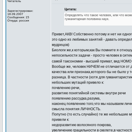
Читатель
Цитата:
Зарегистрирован:
18.09.2007
Определять что такое человек, или что мож
Сообщения: 15
гуманитарная половина наук.
Откуда: россия
Привет,АКВ! Собственно потому и нет ни одно
это одно из любимых занятий - давать опреде
мудрецов)
Биологи же,к которым,как Вы помните я отношу
непосильности задачи - просто человек в сите
самой таксономии - высший примат, вид HOM
Вообще же, человек НИЧЕМ не отличается от др
качества или признака,которого бы не было у 
разница. В частности (хотя для гуманитаристик
небольших мутаций привело к:
почвлению речи,
развитию понятийной системы внутри речи
появлению рассудка,разума,
наконец появлению того,что мы называем лич
смысла понятия ЛИЧНОСТЬ.
Попутно (то есть случайно) те же небольшие
привели к:
недоразвитию волосяного покрова,
увеличению грацильности в скелете,в частнос