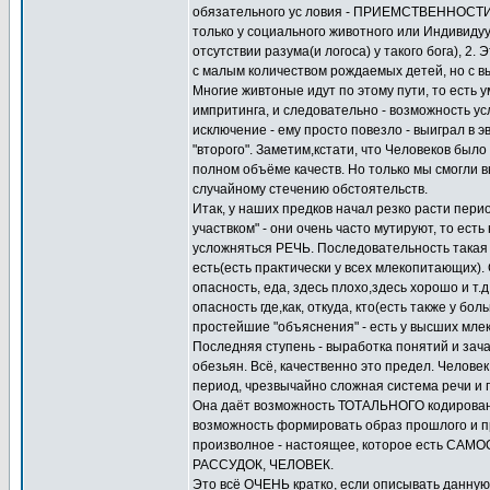
обязательного ус ловия - ПРИЕМСТВЕННОСТИ 
только у социального животного или Индивиду
отсутствии разума(и логоса) у такого бога), 2
с малым количеством рождаемых детей, но с вы
Многие живтоные идут по этому пути, то есть
импритинга, и следовательно - возможность у
исключение - ему просто повезло - выиграл в э
"второго". Заметим,кстати, что Человеков было 
полном объёме качеств. Но только мы смогли в
случайному стечению обстоятельств.
Итак, у наших предков начал резко расти пери
участвком" - они очень часто мутируют, то ест
усложняться РЕЧЬ. Последовательность такая -
есть(есть практически у всех млекопитающих)
опасность, еда, здесь плохо,здесь хорошо и т
опасность где,как, откуда, кто(есть также у б
простейшие "объяснения" - есть у высших млек
Последняя ступень - выработка понятий и зача
обезьян. Всё, качественно это предел. Чело
период, чрезвычайно сложная система речи и 
Она даёт возможность ТОТАЛЬНОГО кодировани
возможность формировать образ прошлого и 
произволное - настоящее, которое есть СА
РАССУДОК, ЧЕЛОВЕК.
Это всё ОЧЕНЬ кратко, если описывать данную