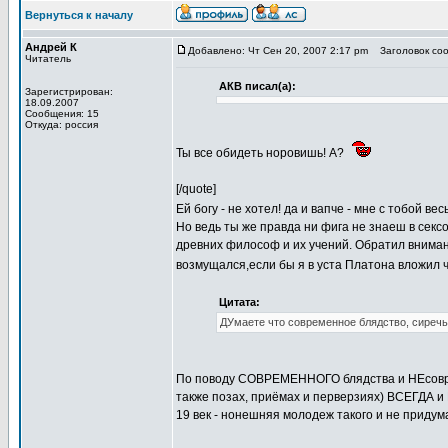
Вернуться к началу
Андрей К
Добавлено: Чт Сен 20, 2007 2:17 pm
Заголовок соо
Читатель
АКВ писал(а):
Зарегистрирован:
18.09.2007
Сообщения: 15
Откуда: россия
Ты все обидеть норовишь! А?
[/quote]
Ей богу - не хотел! да и вапче - мне с тобой в
Но ведь ты же правда ни фига не знаеш в секс
древних философ и их учений. Обратил вниман
возмущался,если бы я в уста Платона вложил 
Цитата:
ДУмаете что современное блядство, сиречь 
По поводу СОВРЕМЕННОГО блядства и НЕсовреме
также позах, приёмах и перверзиях) ВСЕГДА и В
19 век - нонешняя молодеж такого и не придум