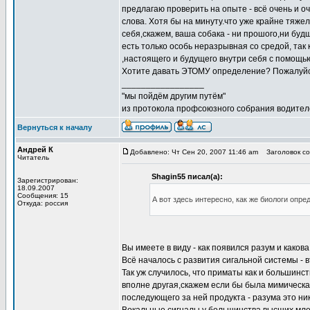
предлагаю проверить на опыте - всё очень и о
слова. Хотя бы на минуту.что уже крайне тяже
себя,скажем, ваша собака - ни прошого,ни бу
есть только особь неразрывная со средой, так
,настоящего и будущего внутри себя с помощь
Хотите давать ЭТОМУ определение? Пожалуйст
_________________
"мы пойдём другим путём"
из протокола профсоюзного собрания водител
Вернуться к началу
Андрей К
Добавлено: Чт Сен 20, 2007 11:46 am
Заголовок со
Читатель
Shagin55 писал(а):
Зарегистрирован:
18.09.2007
Сообщения: 15
А вот здесь интересно, как же биологи опр
Откуда: россия
Вы имеете в виду - как появился разум и каков
Всё началось с развития сигальной системы - в
Так уж случилось, что приматы как и большинс
вполне другая,скажем если бы была мимическая
последующего за ней продукта - разума это ник