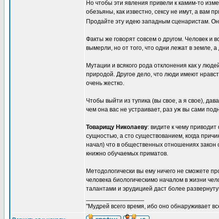
Но чтобы эти явления привели к камим-то изм
обезьяны, как известно, сексу не имут, а вам п
Продайте эту идею западным сценаристам. Они
Факты же говорят совсем о другом. Человек и
вымерли, но от того, что одни лежат в земле, 
Мутации и всякого рода отклонения как у людей
природой. Другое дело, что люди имеют нравс
очень жестко.
Чтобы выйти из тупика (вы свое, а я свое), д
чем она вас не устраивает, раз уж вы сами под
Товарищу Николаеву
: видите к чему приводи
сущностью, а сто существованием, когда причи
начал) что в общественных отношениях закон с
книжно обучаемых приматов.
Методологически вы ему ничего не сможете прот
человека биологическимо началом в жизни чел
талантами и эрудицией даст более развернуту
_________________
"Мудрей всего время, ибо оно обнаруживает все 