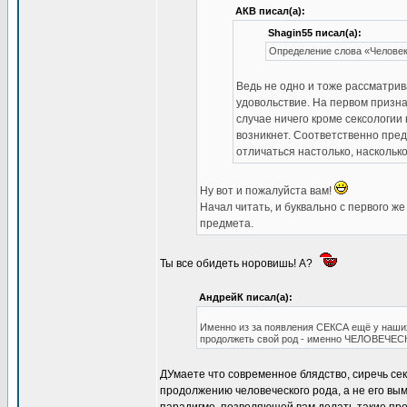
АКВ писал(а):
Shagin55 писал(а):
Определение слова «Челове
Ведь не одно и тоже рассматрива
удовольствие. На первом призна
случае ничего кроме сексологии 
возникнет. Соответственно пре
отличаться настолько, наскольк
Ну вот и пожалуйста вам!
Начал читать, и буквально с первого 
предмета.
Ты все обидеть норовишь! А?
АндрейК писал(а):
Именно из за появления СЕКСА ещё у наших 
продолжеть свой род - именно ЧЕЛОВЕЧЕС
ДУмаете что современное блядство, сиречь сек
продолжению человеческого рода, а не его вы