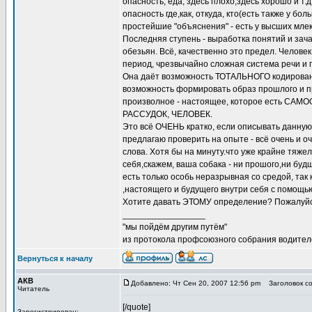
опасность, еда, здесь плохо,здесь хорошо и т
опасность где,как, откуда, кто(есть также у б
простейшие "объяснения" - есть у высших млек
Последняя ступень - выработка понятий и зача
обезьян. Всё, качественно это предел. Чело
период, чрезвычайно сложная система речи и 
Она даёт возможность ТОТАЛЬНОГО кодировани
возможность формировать образ прошлого и 
произволное - настоящее, которое есть СА
РАССУДОК, ЧЕЛОВЕК.
Это всё ОЧЕНЬ кратко, если описывать данную
предлагаю проверить на опыте - всё очень и о
слова. Хотя бы на минуту.что уже крайне тяже
себя,скажем, ваша собака - ни прошого,ни бу
есть только особь неразрывная со средой, так
,настоящего и будущего внутри себя с помощь
Хотите давать ЭТОМУ определение? Пожалуйст
_________________
"мы пойдём другим путём"
из протокола профсоюзного собрания водител
Вернуться к началу
АКВ
Добавлено: Чт Сен 20, 2007 12:56 pm
Заголовок со
Читатель
[/quote]
Зарегистрирован: