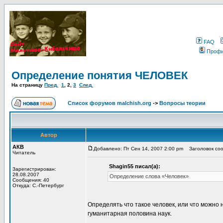
FAQ
Проф
Определение понятия ЧЕЛОВЕК
На страницу
Пред.
1
,
2
,
3
След.
Список форумов malchish.org
->
Вопросы теории
Автор
АКВ
Добавлено: Пт Сен 14, 2007 2:00 pm
Заголовок соо
Читатель
Shagin55 писал(а):
Зарегистрирован:
28.08.2007
Определение слова «Человек»
Сообщения: 40
Откуда: С.-Петербург
Определять что такое человек, или что можно 
гуманитарная половина наук.