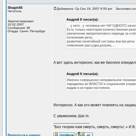
Shagin55
Добавлено: Ср Сен 19, 2007 6:55 pm
Заголовок соо
Читатель
Андрей К писал(а):
Зарегистрирован:
10.02.2007
... у него , у человека нет НИ ОДНОГО каче
Сообщения: 38
Есть только некоторая количественная разн
Откуда: Санкт- Петербург
увеличение импритингового периода за счё
почвлению речи,
развитию понятийной системы внутри речи
появлению рассудка,разума,...
А вот здесь интересно, как же биологи опреде
Андрей К писал(а):
Именно совершенно неправильное понима
парадигмы во ВЛАСТИ и социальном управле
видим в истории постоянно.
Интересно. А как это может повлиять на защи
С уважением, Шаг in.
_________________
"Без теории нам смерть, смерть, смерть!..» И.В
Вернуться к началу