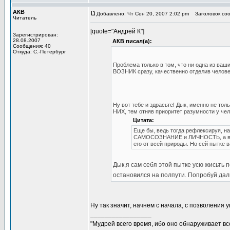
АКВ
Добавлено: Чт Сен 20, 2007 2:02 pm
Заголовок соо
Читатель
[quote="Андрей К"]
Зарегистрирован:
28.08.2007
АКВ писал(а):
Сообщения: 40
Откуда: С.-Петербург
Проблема только в том, что ни одна из ва
ВОЗНИК сразу, качественно отделив человек
Ну вот тебе и здрасьте! Дык, именно не тол
НИХ, тем отняв приоритет разумности у чел
Цитата:
Еще бы, ведь тогда рефлексируя, н
САМОСОЗНАНИЕ и ЛИЧНОСТЬ, а вмес
его от всей природы. Но сей пытке 
Дык,я сам себя этой пытке усю жисьть 
остановился на полпути. Попробуй дал
Ну так значит, начнем с начала, с позволени
_________________
"Мудрей всего время, ибо оно обнаруживает все 