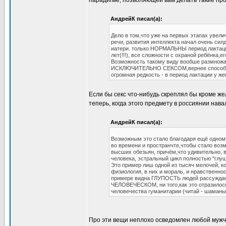
парадигме, позволяющей вам делать такие пр
АндрейК писал(а):
Дело в том,что уже на первых этапах увели
речи, развития интеллекта начал очень сил
иатери. только НОРМАЛЬНЫ период лактации
лет(!!!), все сложности с охраной ребёнка,
Возможность такому виду вообше размножа
ИСКЛЮЧИТЕЛЬНО СЕКСОМ,вернее способност
огромная редкость - в период лактации у же
Если бы секс что-нибудь скреплял бы кроме же
теперь, когда этого предмету в россиянии нава
АндрейК писал(а):
Возможным это стало благодаря ещё одному
во времени и пространчте,чтобы стало воз
высших обезьян, причём,что удивительно, 
человека, эстральный цикл полностью "глу
Это пример лиш одной из тысяч мелочей, ко
физиология, в них и мораль, и нравственнос
примере видна ГЛУПОСТЬ людей рассуждающ
ЧЕЛОВЕЧЕСКОМ, ни того,как это отразилось
человечества гуманитарии (читай - шаманы 
Про эти вещи неплохо осведомлен любой мужчи