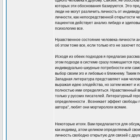
одного человека к другому. Связей, не обосл
которых эти обоснования базируются. Это п
люди не могут различить личность от индивиду
личности, как непосредственной открытости че
пациентов действует анализ либидо и эдиповы
психологию все.
Нравственное состояние человека-личности ан
об этом тоже все, если только кто не захочет п
Исходя из обеих подходов я предлагаю рассмат
этом подходе в системе сразу помещается пр
индивидуально-шкурные потребности или самоп
выбор своим эго и либовью к ближнему. Таким 
Западная литература представляет нам челов
выражая идею злодейства, но затем может и из
полностью ими определяться. Нравственный вы
только у русских писателей. Литературный ге
определенности . Возникает эффект свободы г
автора", любят они мортирологи всякие.
Некоторые итоги. Вам предлагается для обсуж
как индивид, атом целиком определяемый своими
личность свободно открытую для связей с друг