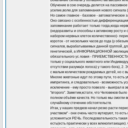
Вокальные сигналы у большинства высших мле
Обучение в сою очередь делится на пассивное 
усилие,волю для запоминания нового сигнала (
Но самое главное - базовое - автоматическое 
Оно связано с особенностью дифференциации 
запоминание работает только тогда,когда не
(недоразвиты и способны к активному росту и
набором нервных клеток количественно)- перио
короток - от нескольких часов до года (у обез
сигналов, вырабатываемых данной группой, дл
генетической, а ИНФОРМАЦИОННОЙ эволюции и
обязательного ус ловия - ПРИЕМСТВЕННОСТИ 
только у социального животного или Индивиду
отсутствии разума(и логоса) у такого бога), 2
с малым количеством рождаемых детей, но с вы
Многие живтоные идут по этому пути, то есть
импритинга, и следовательно - возможность у
исключение - ему просто повезло - выиграл в э
"второго". Заметим,кстати, что Человеков было 
полном объёме качеств. Но только мы смогли в
случайному стечению обстоятельств.
Итак, у наших предков начал резко расти пери
участвком" - они очень часто мутируют, то ест
усложняться РЕЧЬ. Последовательность такая -
есть(есть практически у всех млекопитающих)