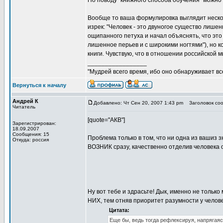
По поводу "книжного способа обучения" можно д
Вообще то ваша формулировка выглядит неско
изрек: "Человек - это двуногое существо лише
ощипанного петуха и начал объяснять, что это п
лишенное перьев и с широкими ногтями"), но к
книги. Чувствую, что в отношении российской 
_________________
"Мудрей всего время, ибо оно обнаруживает все 
Вернуться к началу
Андрей К
Добавлено: Чт Сен 20, 2007 1:43 pm
Заголовок соо
Читатель
[quote="АКВ"]
Зарегистрирован:
18.09.2007
Сообщения: 15
Проблема только в том, что ни одна из вашиз
Откуда: россия
ВОЗНИК сразу, качественно отделив человека о
Ну вот тебе и здрасьте! Дык, именно не только
НИХ, тем отняв приоритет разумности у челове
Цитата:
Еще бы, ведь тогда рефлексируя, напряга