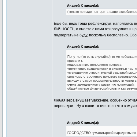
Андрей К писал(а):
(только не надо повторять ваше излюблен
Еще бы, ведь тогда рефлексируя, напрягаясь
ЛИЧНОСТЬ, а вместе с ними вся разумная и нр
подвергать не буду, поскольку бесполезно. Об
Андрей К писал(а):
Попутно (то есть случайно) те же небольш
привели к:
недоразвитию волосяного покрова,
увеличению грацильности в скелете,в част
уменьшению относительной удельной мощн
сильному отсрочению полового созревания,
выходу у самок продолжительности жизни 
очень замедленному развитию локомоций,
общей потере физической силы и как резуль
Любая вера внушает уважение, особенно отчаян
перепадает. Ну а ваши то гипотезы что вам да
Андрей К писал(а):
ГОСПОДСТВО гуманитарной парадигмы во