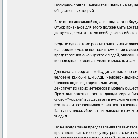
Пользуясь приглашением тов. Шагина на эту ве
общественных теорий.
В качестве локальной задачи предлагаю обсуд
Отбор признаков для этого должен быть доста
дискуссии, если эта тема вообще кого-либо заи
Ведь не одно и тоже рассматривать как челове
(чадородие) можно построить суждение о демог
представления об обществах людей, описанных
полноводная семейная жизнь и классный секс.
Для начала предлагаю обсудить то как человек
человеке, как об ИНДИВИДЕ. Человек - индивид
Человек-индивид рационалистичен,
действует из своих интересов и модель общест
При этом нравственность индивида, сиречь "мор
слово - "мораль" и существует в русском язык
кем, но они воспринимаются как нечто внешне
Канту пришлось убеждать индивидов в том, что 
убедил.
Но не всегда такие представления главенствов
нравственность как основу внутреннего мира ч