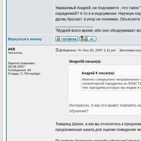
Уважаемый Андрей, не подскажете , что такое
парадигмой? А то я в недоумении. Научную па
дрожь бросает: в упор не понимаю. Объясните
_________________
"Мудрей всего время, ибо оно обнаруживает все 
Вернуться к началу
АКВ
Добавлено: Чт Сен 20, 2007 1:11 pm
Заголовок соо
Читатель
Shagin55 писал(а):
Зарегистрирован:
28.08.2007
Сообщения: 40
Андрей К писал(а):
Откуда: С.-Петербург
Именно совершенно неправильное
гуманитарной парадигмы во ВЛАСТИ 
тем трагедиям,которые мы видим в 
Интересно. А как это может повлиять 
обучения?
Товарищ Шагин, а как вы относитесь к предло
предложенная шкала для оценки поведения чел