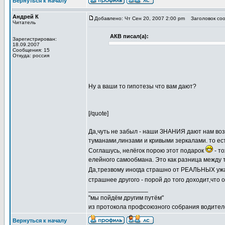
Вернуться к началу
Андрей К
Добавлено: Чт Сен 20, 2007 2:00 pm
Заголовок соо
Читатель
АКВ писал(а):
Зарегистрирован:
18.09.2007
Сообщения: 15
Откуда: россия
Ну а ваши то гипотезы что вам дают?
[/quote]
Да,чуть не забыл - наши ЗНАНИЯ дают нам воз
туманами,линзами и кривыми зеркалами. то ес
Соглашусь, нелёгок порою этот подарок
- т
елейного самообмана. Это как разница между 
Да,трезвому иногда страшно от РЕАЛЬНЫХ ужа
страшнее другого - порой до того доходит,что 
_________________
"мы пойдём другим путём"
из протокола профсоюзного собрания водител
Вернуться к началу