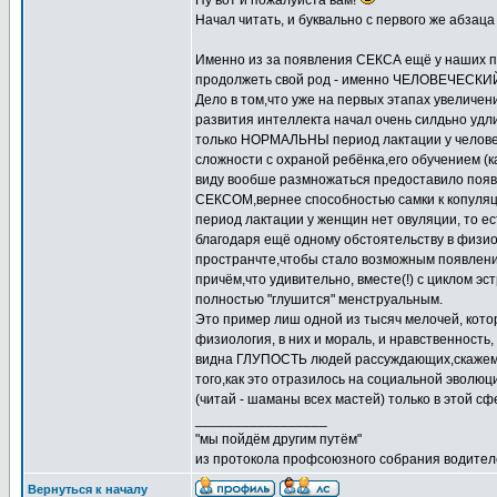
Ну вот и пожалуйста вам!
Начал читать, и буквально с первого же абзац
Именно из за появления СЕКСА ещё у наших пр
продолжеть свой род - именно ЧЕЛОВЕЧЕСКИЙ
Дело в том,что уже на первых этапах увеличен
развития интеллекта начал очень силдьно удл
только НОРМАЛЬНЫ период лактации у человека,
сложности с охраной ребёнка,его обучением (к
виду вообше размножаться предоставило по
СЕКСОМ,вернее способностью самки к копуляци
период лактации у женщин нет овуляции, то ес
благодаря ещё одному обстоятельству в физио
пространчте,чтобы стало возможным появление
причём,что удивительно, вместе(!) с циклом э
полностью "глушится" менструальным.
Это пример лиш одной из тысяч мелочей, котор
физиология, в них и мораль, и нравственность,
видна ГЛУПОСТЬ людей рассуждающих,скажем, 
того,как это отразилось на социальной эволю
(читай - шаманы всех мастей) только в этой сф
_________________
"мы пойдём другим путём"
из протокола профсоюзного собрания водител
Вернуться к началу