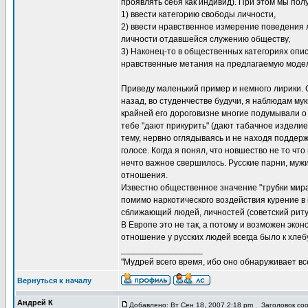
проявлять себя как индивид). При этом мы по
1) ввести категорию свободы личности,
2) ввести нравственное измерение поведения 
личности отдавшейся служению обществу,
3) Наконец-то в общественных категориях опис
нравственные метания на предлагаемую моде
Приведу маленький пример и немного лирики. С
назад, во студенчестве будучи, я наблюдам м
крайней его дороговизне многие подумывали о
тебе "дают прикурить" (дают табачное изделие
тему, нервно оглядываясь и не находя поддержк
голосе. Когда я понял, что новшество не то чт
нечто важное свершилось. Русские парни, муж
отношения.
Известно общественное значение "трубки мира
помимо наркотического воздействия курение 
сближающий людей, личностей (советский риту
В Европе это не так, а потому и возможен экон
отношение у русских людей всегда было к хлебу
_________________
"Мудрей всего время, ибо оно обнаруживает все 
Вернуться к началу
Андрей К
Добавлено: Вт Сен 18, 2007 2:18 pm
Заголовок соо