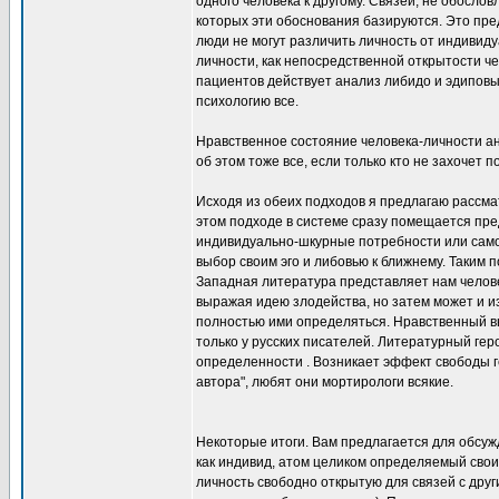
одного человека к другому. Связей, не обосл
которых эти обоснования базируются. Это п
люди не могут различить личность от индивиду
личности, как непосредственной открытости че
пациентов действует анализ либидо и эдиповы
психологию все.
Нравственное состояние человека-личности ан
об этом тоже все, если только кто не захочет п
Исходя из обеих подходов я предлагаю рассмат
этом подходе в системе сразу помещается пр
индивидуально-шкурные потребности или самоп
выбор своим эго и либовью к ближнему. Таким 
Западная литература представляет нам челов
выражая идею злодейства, но затем может и из
полностью ими определяться. Нравственный вы
только у русских писателей. Литературный ге
определенности . Возникает эффект свободы г
автора", любят они мортирологи всякие.
Некоторые итоги. Вам предлагается для обсуж
как индивид, атом целиком определяемый своими
личность свободно открытую для связей с друг