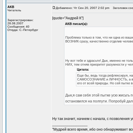
АКВ
Добавлено: Чт Сен 20, 2007 2:02 pm
Заголовок соо
Читатель
[quote="Андрей К"]
Зарегистрирован:
28.08.2007
АКВ писал(а):
Сообщения: 40
Откуда: С.-Петербург
Проблема только в том, что ни одна из ва
ВОЗНИК сразу, качественно отделив человек
Ну вот тебе и здрасьте! Дык, именно не тол
НИХ, тем отняв приоритет разумности у чел
Цитата:
Еще бы, ведь тогда рефлексируя, н
САМОСОЗНАНИЕ и ЛИЧНОСТЬ, а вмес
его от всей природы. Но сей пытке 
Дык,я сам себя этой пытке усю жисьть 
остановился на полпути. Попробуй дал
Ну так значит, начнем с начала, с позволени
_________________
"Мудрей всего время, ибо оно обнаруживает все 