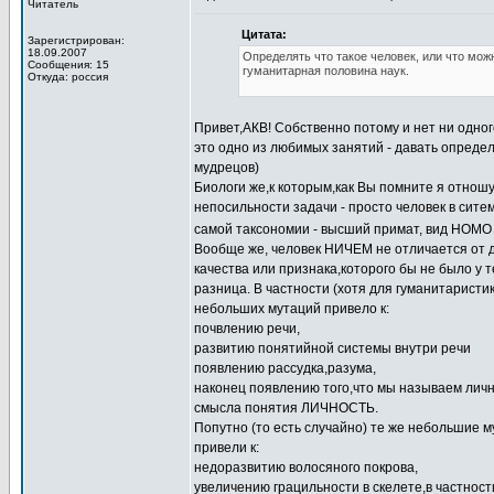
Читатель
Цитата:
Зарегистрирован:
18.09.2007
Определять что такое человек, или что мож
Сообщения: 15
гуманитарная половина наук.
Откуда: россия
Привет,АКВ! Собственно потому и нет ни одно
это одно из любимых занятий - давать опреде
мудрецов)
Биологи же,к которым,как Вы помните я отношу
непосильности задачи - просто человек в сите
самой таксономии - высший примат, вид HOM
Вообще же, человек НИЧЕМ не отличается от др
качества или признака,которого бы не было у 
разница. В частности (хотя для гуманитаристик
небольших мутаций привело к:
почвлению речи,
развитию понятийной системы внутри речи
появлению рассудка,разума,
наконец появлению того,что мы называем лич
смысла понятия ЛИЧНОСТЬ.
Попутно (то есть случайно) те же небольшие
привели к:
недоразвитию волосяного покрова,
увеличению грацильности в скелете,в частнос