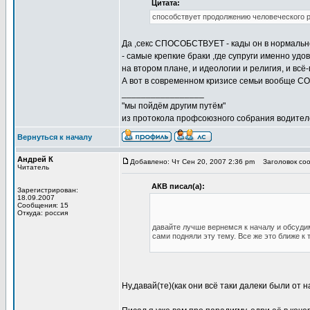
Цитата:
способствует продолжению человеческого р
Да ,секс СПОСОБСТВУЕТ - кады он в нормально
- самые крепкие браки ,где супруги именно удо
на втором плане, и идеологии и религия, и всё-
А вот в современном кризисе семьи вообще СО
_________________
"мы пойдём другим путём"
из протокола профсоюзного собрания водител
Вернуться к началу
Андрей К
Добавлено: Чт Сен 20, 2007 2:36 pm
Заголовок соо
Читатель
АКВ писал(а):
Зарегистрирован:
18.09.2007
Сообщения: 15
Откуда: россия
давайте лучше вернемся к началу и обсудим
сами подняли эту тему. Все же это ближе к
Ну,давай(те)(как они всё таки далеки были от 