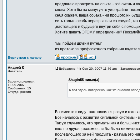
предлагаю проверить на опыте - всё очень и о
слова. Хотя бы на минуту.что уже крайне тяже
себя,скажем, ваша собака - ни прошого,ни бу
есть только особь неразрывная со средой, так
,настоящего и будущего внутри себя с помощь
Хотите давать ЭТОМУ определение? Пожалуйст
_________________
"мы пойдём другим путём"
из протокола профсоюзного собрания водител
Вернуться к началу
Андрей К
Добавлено: Чт Сен 20, 2007 11:46 am
Заголовок со
Читатель
Shagin55 писал(а):
Зарегистрирован:
18.09.2007
Сообщения: 15
А вот здесь интересно, как же биологи опр
Откуда: россия
Вы имеете в виду - как появился разум и каков
Всё началось с развития сигальной системы - в
Так уж случилось, что приматы как и большинс
вполне другая,скажем если бы была мимическая
последующего за ней продукта - разума это ник