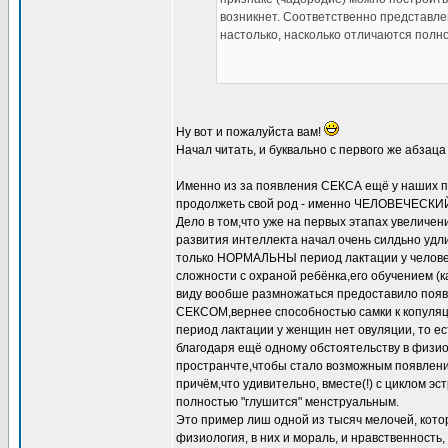
возникнет. Соответственно представле
настолько, насколько отличаются полн
Ну вот и пожалуйста вам!
Начал читать, и буквально с первого же абзац
Именно из за появления СЕКСА ещё у наших пр
продолжеть свой род - именно ЧЕЛОВЕЧЕСКИЙ
Дело в том,что уже на первых этапах увеличен
развития интеллекта начал очень силдьно удл
только НОРМАЛЬНЫ период лактации у человека,
сложности с охраной ребёнка,его обучением (к
виду вообше размножаться предоставило по
СЕКСОМ,вернее способностью самки к копуляци
период лактации у женщин нет овуляции, то ес
благодаря ещё одному обстоятельству в физио
пространчте,чтобы стало возможным появление
причём,что удивительно, вместе(!) с циклом э
полностью "глушится" менструальным.
Это пример лиш одной из тысяч мелочей, котор
физиология, в них и мораль, и нравственность,