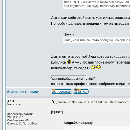
ЛИЧНОСТЬ, а вместе с ними вся разумная и
вас подвергать не буду, поскольку бесполе
Дык,я сам себя этой пытке усю жисьть подверг
Попробуй дальше, и придёш к тем же выводам
Цитата:
Нам , христианам, хоть обещано немеряно б
Дык, и енто известно! Иуда хоть за тридцать т
купились
А уж , что вам "понемногу перепад
Культодилер, тэ,се,зеть
_________________
"мы пойдём другим путём"
из протокола профсоюзного собрания водител
Вернуться к началу
АКВ
Добавлено: Чт Сен 20, 2007 1:53 pm
Заголовок соо
Читатель
[/quote]
Зарегистрирован:
28.08.2007
Сообщения: 40
АндрейК писал(а):
Откуда: С.-Петербург