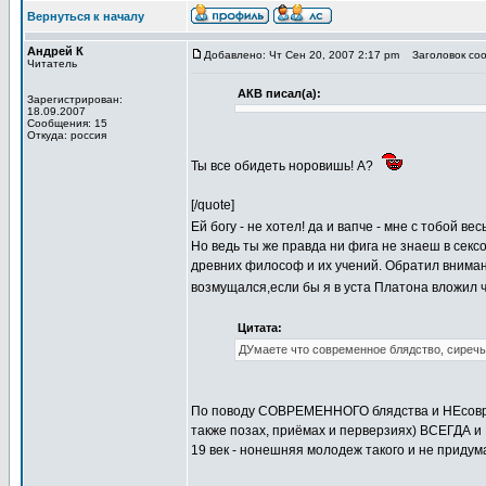
Вернуться к началу
Андрей К
Добавлено: Чт Сен 20, 2007 2:17 pm
Заголовок соо
Читатель
АКВ писал(а):
Зарегистрирован:
18.09.2007
Сообщения: 15
Откуда: россия
Ты все обидеть норовишь! А?
[/quote]
Ей богу - не хотел! да и вапче - мне с тобой в
Но ведь ты же правда ни фига не знаеш в секс
древних философ и их учений. Обратил вниман
возмущался,если бы я в уста Платона вложил 
Цитата:
ДУмаете что современное блядство, сиречь 
По поводу СОВРЕМЕННОГО блядства и НЕсовреме
также позах, приёмах и перверзиях) ВСЕГДА и В
19 век - нонешняя молодеж такого и не придум