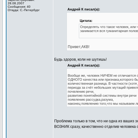
28.08.2007
Сообщения: 40
Андрей К писал(а):
Откуда: С.-Петербург
Цитата:
Определять что такое человек, или
занимается вся гуманитарная полов
Привет,АКВ!
Будь здоров, коли не шутишь!
Андрей К писал(а):
Вообще же, человек НИЧЕМ не отличается от
ОДНОГО качества или признака,которого бы 
количественная разница. В частности (хотя
периода за счёт небольших мутаций привело
почвлению речи,
развитию понятийной системы внутри речи
появлению рассудка,разума,
наконец появлению того,что мы называем 
Проблема только в том, что ни одна из вашиз
ВОЗНИК сразу, качественно отделив человека о