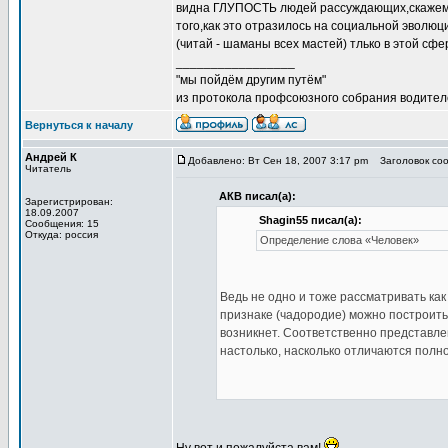
видна ГЛУПОСТЬ людей рассуждающих,скажем, 
того,как это отразилось на социальной эволю
(читай - шаманы всех мастей) тлько в этой сфе
_________________
"мы пойдём другим путём"
из протокола профсоюзного собрания водител
Вернуться к началу
Андрей К
Добавлено: Вт Сен 18, 2007 3:17 pm
Заголовок соо
Читатель
АКВ писал(а):
Зарегистрирован:
18.09.2007
Shagin55 писал(а):
Сообщения: 15
Откуда: россия
Определение слова «Человек»
Ведь не одно и тоже рассматривать как
признаке (чадородие) можно построить 
возникнет. Соответственно представле
настолько, насколько отличаются полн