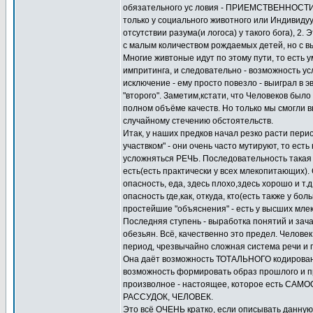
обязательного ус ловия - ПРИЕМСТВЕННОСТИ 
только у социального животного или Индивиду
отсутствии разума(и логоса) у такого бога), 2
с малым количеством рождаемых детей, но с вы
Многие живтоные идут по этому пути, то есть
импритинга, и следовательно - возможность у
исключение - ему просто повезло - выиграл в э
"второго". Заметим,кстати, что Человеков было 
полном объёме качеств. Но только мы смогли в
случайному стечению обстоятельств.
Итак, у наших предков начал резко расти пери
участвком" - они очень часто мутируют, то ест
усложняться РЕЧЬ. Последовательность такая -
есть(есть практически у всех млекопитающих)
опасность, еда, здесь плохо,здесь хорошо и т
опасность где,как, откуда, кто(есть также у б
простейшие "объяснения" - есть у высших млек
Последняя ступень - выработка понятий и зача
обезьян. Всё, качественно это предел. Чело
период, чрезвычайно сложная система речи и 
Она даёт возможность ТОТАЛЬНОГО кодировани
возможность формировать образ прошлого и 
произволное - настоящее, которое есть СА
РАССУДОК, ЧЕЛОВЕК.
Это всё ОЧЕНЬ кратко, если описывать данную