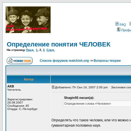
FAQ
Проф
Определение понятия ЧЕЛОВЕК
На страницу
Пред.
1
,
2
,
3
След.
Список форумов malchish.org
->
Вопросы теории
Автор
АКВ
Добавлено: Пт Сен 14, 2007 2:00 pm
Заголовок соо
Читатель
Shagin55 писал(а):
Зарегистрирован:
28.08.2007
Определение слова «Человек»
Сообщения: 40
Откуда: С.-Петербург
Определять что такое человек, или что можно 
гуманитарная половина наук.