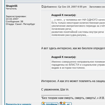
Shagin55
Добавлено: Ср Сен 19, 2007 6:55 pm
Заголовок соо
Читатель
Андрей К писал(а):
Зарегистрирован:
10.02.2007
... у него , у человека нет НИ ОДНОГО каче
Сообщения: 38
Есть только некоторая количественная разн
Откуда: Санкт- Петербург
увеличение импритингового периода за счё
почвлению речи,
развитию понятийной системы внутри речи
появлению рассудка,разума,...
А вот здесь интересно, как же биологи опреде
Андрей К писал(а):
Именно совершенно неправильное понима
парадигмы во ВЛАСТИ и социальном управле
видим в истории постоянно.
Интересно. А как это может повлиять на защи
С уважением, Шаг in.
_________________
"Без теории нам смерть, смерть, смерть!..» И.В
Вернуться к началу