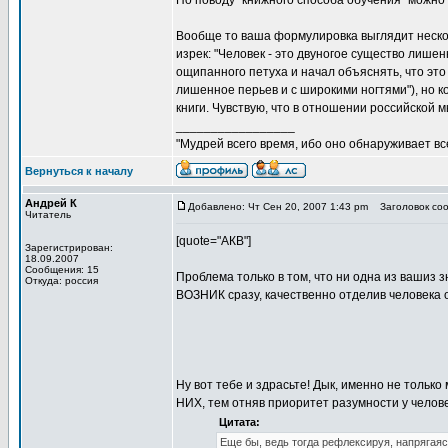
По поводу "книжного способа обучения" можно д
Вообще то ваша формулировка выглядит неско
изрек: "Человек - это двуногое существо лише
ощипанного петуха и начал объяснять, что это п
лишенное перьев и с широкими ногтями"), но к
книги. Чувствую, что в отношении российской 
_________________
"Мудрей всего время, ибо оно обнаруживает все 
Вернуться к началу
Андрей К
Добавлено: Чт Сен 20, 2007 1:43 pm
Заголовок соо
Читатель
[quote="АКВ"]
Зарегистрирован:
18.09.2007
Сообщения: 15
Проблема только в том, что ни одна из вашиз
Откуда: россия
ВОЗНИК сразу, качественно отделив человека о
Ну вот тебе и здрасьте! Дык, именно не только
НИХ, тем отняв приоритет разумности у челове
Цитата:
Еще бы, ведь тогда рефлексируя, напряга