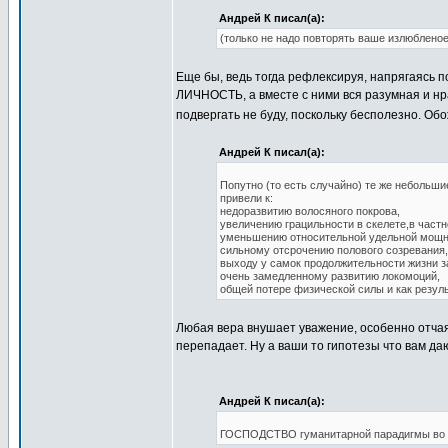
Андрей К писал(а):
(только не надо повторять ваше излюблен
Еще бы, ведь тогда рефлексируя, напрягаясь
ЛИЧНОСТЬ, а вместе с ними вся разумная и нр
подвергать не буду, поскольку бесполезно. Об
Андрей К писал(а):
Попутно (то есть случайно) те же небольш
привели к:
недоразвитию волосяного покрова,
увеличению грацильности в скелете,в част
уменьшению относительной удельной мощн
сильному отсрочению полового созревания,
выходу у самок продолжительности жизни 
очень замедленному развитию локомоций,
общей потере физической силы и как резуль
Любая вера внушает уважение, особенно отчаян
перепадает. Ну а ваши то гипотезы что вам да
Андрей К писал(а):
ГОСПОДСТВО гуманитарной парадигмы во