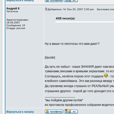
Вернуться к началу
Андрей К
Добавлено: Чт Сен 20, 2007 2:00 pm
Заголовок соо
Читатель
АКВ писал(а):
Зарегистрирован:
18.09.2007
Сообщения: 15
Откуда: россия
Ну а ваши то гипотезы что вам дают?
[/quote]
Да,чуть не забыл - наши ЗНАНИЯ дают нам воз
туманами,линзами и кривыми зеркалами. то ес
Соглашусь, нелёгок порою этот подарок
- т
елейного самообмана. Это как разница между 
Да,трезвому иногда страшно от РЕАЛЬНЫХ ужа
страшнее другого - порой до того доходит,что 
_________________
"мы пойдём другим путём"
из протокола профсоюзного собрания водител
Вернуться к началу