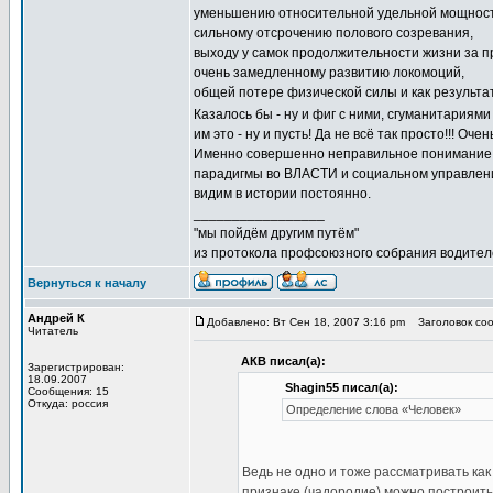
уменьшению относительной удельной мощност
сильному отсрочению полового созревания,
выходу у самок продолжительности жизни за 
очень замедленному развитию локомоций,
общей потере физической силы и как результа
Казалось бы - ну и фиг с ними, сгуманитариями
им это - ну и пусть! Да не всё так просто!!! Оче
Именно совершенно неправильное понимание
парадигмы во ВЛАСТИ и социальном управлени
видим в истории постоянно.
_________________
"мы пойдём другим путём"
из протокола профсоюзного собрания водител
Вернуться к началу
Андрей К
Добавлено: Вт Сен 18, 2007 3:16 pm
Заголовок соо
Читатель
АКВ писал(а):
Зарегистрирован:
18.09.2007
Shagin55 писал(а):
Сообщения: 15
Откуда: россия
Определение слова «Человек»
Ведь не одно и тоже рассматривать как
признаке (чадородие) можно построить 