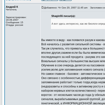
Андрей К
Добавлено: Чт Сен 20, 2007 11:45 am
Заголовок со
Читатель
Shagin55 писал(а):
Зарегистрирован:
18.09.2007
Сообщения: 15
А вот здесь интересно, как же биологи опр
Откуда: россия
Вы имеете в виду - как появился разум и каков
Всё началось с развития сигальной системы - в
Так уж случилось, что приматы как и большинс
вполне другая,скажем если бы была мимическая
последующего за ней продукта - разума это ник
Вокальные сигналы у большинства высших мле
Обучение в сою очередь делится на пассивное 
усилие,волю для запоминания нового сигнала (
Но самое главное - базовое - автоматическое 
Оно связано с особенностью дифференциации 
запоминание работает только тогда,когда не
(недоразвиты и способны к активному росту и
набором нервных клеток количественно)- перио
короток - от нескольких часов до года (у обез
сигналов, вырабатываемых данной группой, дл
генетической, а ИНФОРМАЦИОННОЙ эволюции и