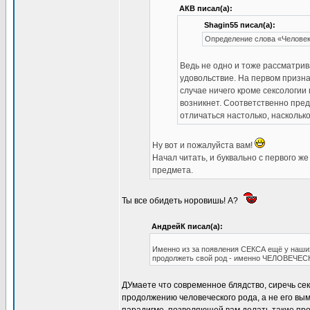
АКВ писал(а):
Shagin55 писал(а):
Определение слова «Челове
Ведь не одно и тоже рассматрива
удовольствие. На первом призна
случае ничего кроме сексологии 
возникнет. Соответственно пре
отличаться настолько, наскольк
Ну вот и пожалуйста вам!
Начал читать, и буквально с первого 
предмета.
Ты все обидеть норовишь! А?
АндрейК писал(а):
Именно из за появления СЕКСА ещё у наших 
продолжеть свой род - именно ЧЕЛОВЕЧЕС
ДУмаете что современное блядство, сиречь сек
продолжению человеческого рода, а не его вы