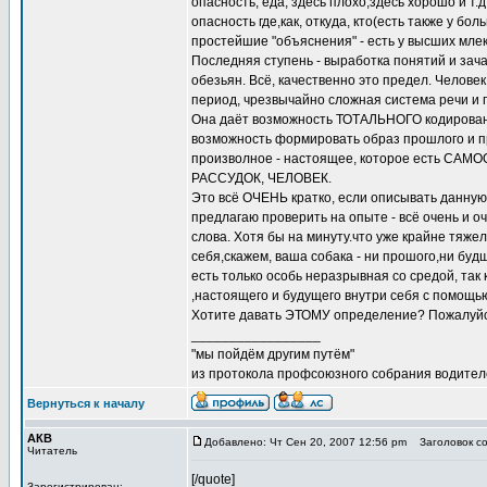
опасность, еда, здесь плохо,здесь хорошо и т
опасность где,как, откуда, кто(есть также у б
простейшие "объяснения" - есть у высших млек
Последняя ступень - выработка понятий и зача
обезьян. Всё, качественно это предел. Чело
период, чрезвычайно сложная система речи и 
Она даёт возможность ТОТАЛЬНОГО кодировани
возможность формировать образ прошлого и 
произволное - настоящее, которое есть СА
РАССУДОК, ЧЕЛОВЕК.
Это всё ОЧЕНЬ кратко, если описывать данную
предлагаю проверить на опыте - всё очень и о
слова. Хотя бы на минуту.что уже крайне тяже
себя,скажем, ваша собака - ни прошого,ни бу
есть только особь неразрывная со средой, так
,настоящего и будущего внутри себя с помощь
Хотите давать ЭТОМУ определение? Пожалуйст
_________________
"мы пойдём другим путём"
из протокола профсоюзного собрания водител
Вернуться к началу
АКВ
Добавлено: Чт Сен 20, 2007 12:56 pm
Заголовок со
Читатель
[/quote]
Зарегистрирован: