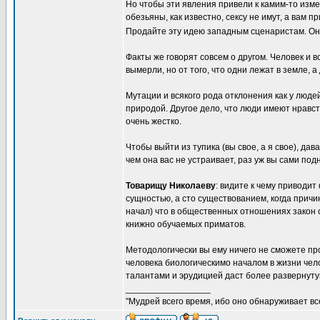
Но чтобы эти явления привели к камим-то изм
обезьяны, как известно, сексу не имут, а вам п
Продайте эту идею западным сценаристам. Они
Факты же говорят совсем о другом. Человек и
вымерли, но от того, что одни лежат в земле, 
Мутации и всякого рода отклонения как у людей
природой. Другое дело, что люди имеют нравс
очень жестко.
Чтобы выйти из тупика (вы свое, а я свое), д
чем она вас не устраивает, раз уж вы сами под
Товарищу Николаеву
: видите к чему приводи
сущностью, а сто существованием, когда причи
начал) что в общественных отношениях закон с
книжно обучаемых приматов.
Методологически вы ему ничего не сможете прот
человека биологическимо началом в жизни чел
талантами и эрудицией даст более развернуту
_________________
"Мудрей всего время, ибо оно обнаруживает все 