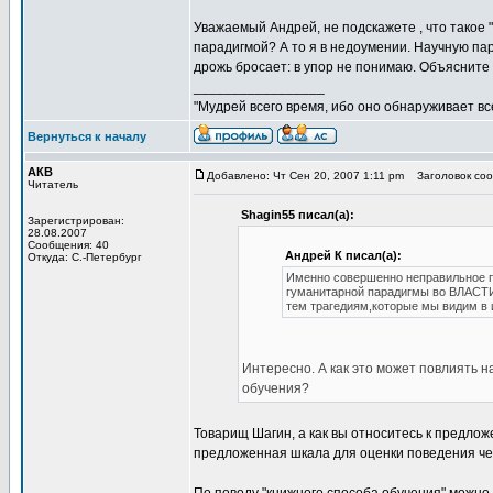
Уважаемый Андрей, не подскажете , что такое
парадигмой? А то я в недоумении. Научную па
дрожь бросает: в упор не понимаю. Объясните
_________________
"Мудрей всего время, ибо оно обнаруживает все 
Вернуться к началу
АКВ
Добавлено: Чт Сен 20, 2007 1:11 pm
Заголовок соо
Читатель
Shagin55 писал(а):
Зарегистрирован:
28.08.2007
Сообщения: 40
Андрей К писал(а):
Откуда: С.-Петербург
Именно совершенно неправильное
гуманитарной парадигмы во ВЛАСТИ 
тем трагедиям,которые мы видим в 
Интересно. А как это может повлиять 
обучения?
Товарищ Шагин, а как вы относитесь к предло
предложенная шкала для оценки поведения чел