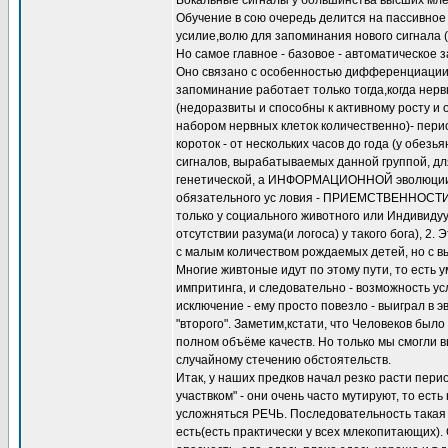
Вокальные сигналы у большинства высших мле
Обучение в сою очередь делится на пассивное 
усилие,волю для запоминания нового сигнала (
Но самое главное - базовое - автоматическое 
Оно связано с особенностью дифференциации 
запоминание работает только тогда,когда не
(недоразвиты и способны к активному росту и
набором нервных клеток количественно)- перио
короток - от нескольких часов до года (у обез
сигналов, вырабатываемых данной группой, дл
генетической, а ИНФОРМАЦИОННОЙ эволюции и
обязательного ус ловия - ПРИЕМСТВЕННОСТИ 
только у социального животного или Индивиду
отсутствии разума(и логоса) у такого бога), 2
с малым количеством рождаемых детей, но с вы
Многие живтоные идут по этому пути, то есть
импритинга, и следовательно - возможность у
исключение - ему просто повезло - выиграл в э
"второго". Заметим,кстати, что Человеков было 
полном объёме качеств. Но только мы смогли в
случайному стечению обстоятельств.
Итак, у наших предков начал резко расти пери
участвком" - они очень часто мутируют, то ест
усложняться РЕЧЬ. Последовательность такая -
есть(есть практически у всех млекопитающих)