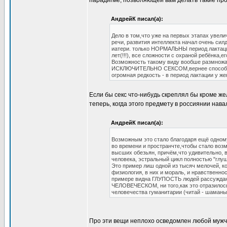
парадигме, позволяющей вам делать такие пр
АндрейК писал(а):
Дело в том,что уже на первых этапах увели
речи, развития интеллекта начал очень сил
иатери. только НОРМАЛЬНЫ период лактации
лет(!!!), все сложности с охраной ребёнка,
Возможность такому виду вообше размножа
ИСКЛЮЧИТЕЛЬНО СЕКСОМ,вернее способност
огромная редкость - в период лактации у же
Если бы секс что-нибудь скреплял бы кроме же
теперь, когда этого предмету в россиянии нава
АндрейК писал(а):
Возможным это стало благодаря ещё одному
во времени и пространчте,чтобы стало воз
высших обезьян, причём,что удивительно, 
человека, эстральный цикл полностью "глу
Это пример лиш одной из тысяч мелочей, ко
физиология, в них и мораль, и нравственнос
примере видна ГЛУПОСТЬ людей рассуждающ
ЧЕЛОВЕЧЕСКОМ, ни того,как это отразилось
человечества гуманитарии (читай - шаманы 
Про эти вещи неплохо осведомлен любой мужчи