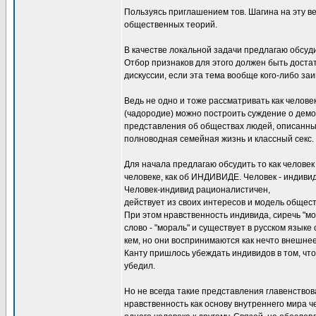
Пользуясь приглашением тов. Шагина на эту ве
общественных теорий.
В качестве локальной задачи предлагаю обсуд
Отбор признаков для этого должен быть доста
дискуссии, если эта тема вообще кого-либо заи
Ведь не одно и тоже рассматривать как челове
(чадородие) можно построить суждение о демог
представления об обществах людей, описанных
полноводная семейная жизнь и классный секс.
Для начала предлагаю обсудить то как человек
человеке, как об ИНДИВИДЕ. Человек - индивид
Человек-индивид рационалистичен,
действует из своих интересов и модель общест
При этом нравственность индивида, сиречь "мор
слово - "мораль" и существует в русском язык
кем, но они воспринимаются как нечто внешне
Канту пришлось убеждать индивидов в том, что 
убедил.
Но не всегда такие представления главенствов
нравственность как основу внутреннего мира ч