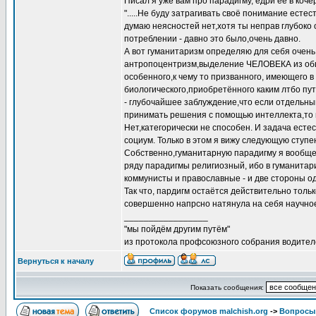
Писал я уже вам про парадигму, едри её в кочер
".....Не буду затрагивать своё понимание есте
думаю неясностей нет,хотя ты неправ глубоко 
потреблении - давно это было,очень давно.
А вот гуманитаризм определяю для себя очень 
антропоцентризм,выделение ЧЕЛОВЕКА из общ
особенного,к чему то призванного, имеющего в
биологического,приобретённого каким лтбо пу
- глубочайшее заблуждение,что если отдельн
принимать решения с помощью интеллекта,то н
Нет,категорически не способен. И задача естес
социум. Только в этом я вижу следующую ступен
Собственно,гуманитарную парадигму я вообще н
ряду парадигмы религиозный, ибо в гуманитариз
коммунисты и православные - и две стороны од
Так что, пардигм остаётся действительно тольк
совершенно напрсно натянула на себя научное 
_________________
"мы пойдём другим путём"
из протокола профсоюзного собрания водител
Вернуться к началу
Показать сообщения:
Список форумов malchish.org
->
Вопросы