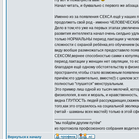
Ну вот и пожалуйста вам!
Начал читать, и буквально с первого же абзац
Именно из за появления СЕКСА ещё у наших пр
продолжеть свой род - именно ЧЕЛОВЕЧЕСКИЙ
Дело в том,что уже на первых этапах увеличен
развития интеллекта начал очень силдьно удл
только НОРМАЛЬНЫ период лактации у человека,
сложности с охраной ребёнка,его обучением (к
виду вообше размножаться предоставило по
СЕКСОМ,вернее способностью самки к копуляци
период лактации у женщин нет овуляции, то ес
благодаря ещё одному обстоятельству в физио
пространчте,чтобы стало возможным появление
причём,что удивительно, вместе(!) с циклом э
полностью "глушится" менструальным.
Это пример лиш одной из тысяч мелочей, котор
физиология, в них и мораль, и нравственность,
видна ГЛУПОСТЬ людей рассуждающих,скажем, 
того,как это отразилось на социальной эволю
(читай - шаманы всех мастей) только в этой сф
_________________
"мы пойдём другим путём"
из протокола профсоюзного собрания водител
Вернуться к началу