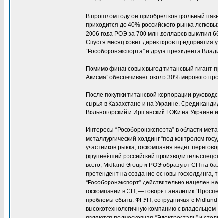
В прошлом году он приобрел контрольный пак
приходится до 40% российского рынка легковы
2006 года РОЭ за 700 млн долларов выкупил 6
Спустя месяц совет директоров предприятия у
“Рособоронэкспорта” и друга президента Влад
Помимо финансовых выгод титановый гигант п
Ависма” обеспечивает около 30% мирового пр
После покупки титановой корпорации руковод
сырья в Казахстане и на Украине. Среди канд
Вольногорский и Иршанский ГОКи на Украине и
Интересы “Рособоронэкспорта” в области мета
металлургический холдинг “под контролем гос
участников рынка, госкомпания ведет перегов
(крупнейший российский производитель спецс
всего, Midland Group и РОЭ образуют СП на ба
претендент на создание основы госхолдинга, т
“Рособоронэкспорт” действительно нацелен на 
госкомпании в СП, — говорит аналитик “Прос
проблемы сбыта. ФГУП, сотрудничая с Мidland 
высокотехнологичную компанию с владельцем 
являются подмосковная “Электросталь” и стол