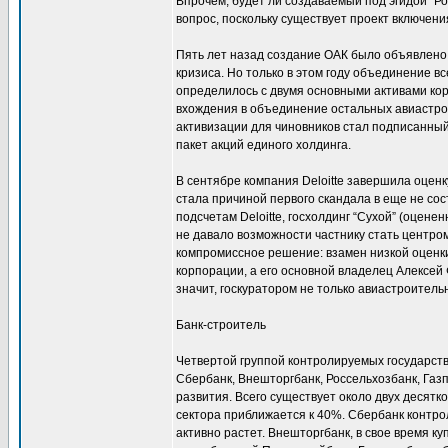
Впрочем, будет ли создаваемый под эгидой “
вопрос, поскольку существует проект включен
Пять лет назад создание ОАК было объявлено 
кризиса. Но только в этом году объединение в
определилось с двумя основными активами кор
вхождения в объединение остальных авиастро
активизации для чиновников стал подписанный
пакет акций единого холдинга.
В сентябре компания Deloitte завершила оценк
стала причиной первого скандала в еще не сост
подсчетам Deloitte, госхолдинг “Сухой” (оцене
не давало возможности частнику стать центро
компромиссное решение: взамен низкой оценк
корпорации, а его основной владелец Алексей
значит, госкуратором не только авиастроитель
Банк-строитель
Четвертой группой контролируемых государств
Сбербанк, Внешторгбанк, Россельхозбанк, Газ
развития. Всего существует около двух десятк
сектора приближается к 40%. Сбербанк контро
активно растет. Внешторгбанк, в свое время ку