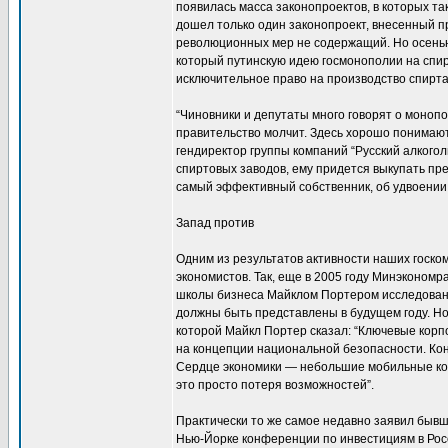
появилась масса законопроектов, в которых та
дошел только один законопроект, внесенный п
революционных мер не содержащий. Но осенью 
который путинскую идею госмонополии на спир
исключительное право на производство спирта
“Чиновники и депутаты много говорят о монопол
правительство молчит. Здесь хорошо понимают,
гендиректор группы компаний “Русский алкого
спиртовых заводов, ему придется выкупать пре
самый эффективный собственник, об удвоении 
Запад против
Одним из результатов активности наших госко
экономистов. Так, еще в 2005 году Минэконом
школы бизнеса Майклом Портером исследован
должны быть представлены в будущем году. Но
которой Майкл Портер сказал: “Ключевые корп
на концепции национальной безопасности. Кон
Сердце экономики — небольшие мобильные ком
это просто потеря возможностей”.
Практически то же самое недавно заявил быв
Нью-Йорке конференции по инвестициям в Росс