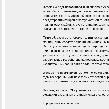
В свою очередь исполнительный директор Ассо
может быть стремление достичь политической 
экономики, к которым в нашей стране относятс
предотвратить конфликт вокруг частной собств
политически стабилизирует страну, приводит 
граждане не боятся брать кредиты, совершать 
Таким образом, есть немало политических при
мобилизации средств решения амбициозных ге
Института экономики переходного периода Гео
нигде и никогда не декларировалась. Поэтому
управляемости государственных активов, проис
управляющее воздействие на несколько десятк
хозяйственных сообществ с долей государства 
В оборонно-промышленном комплексе создание
годы коопераций. Для некоторых отраслей о
является ответом на усиление конкуренции всл
Наконец, в сфере ТЭКа усиление позиций госу
ведущими развитыми странами мира в качестве
Коррупция и консервация