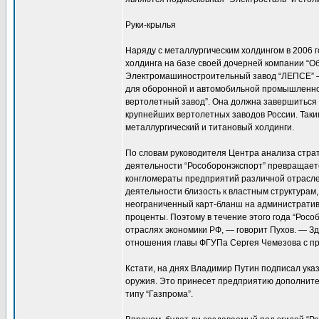
Руки-крылья
Наряду с металлургическим холдингом в 2006 
холдинга на базе своей дочерней компании “О
Электромашиностроительный завод “ЛЕПСЕ” —
для оборонной и автомобильной промышленнос
вертолетный завод”. Она должна завершиться в
крупнейших вертолетных заводов России. Так
металлургический и титановый холдинги.
По словам руководителя Центра анализа страт
деятельности “Рособоронэкспорт” превращаетс
конгломераты предприятий различной отраслев
деятельности близость к властным структурам, 
неограниченный карт-бланш на административ
проценты. Поэтому в течение этого года “Росо
отраслях экономики РФ, — говорит Пухов. — Зд
отношения главы ФГУПа Сергея Чемезова с п
Кстати, на днях Владимир Путин подписал ука
оружия. Это принесет предприятию дополнител
типу “Газпрома”.