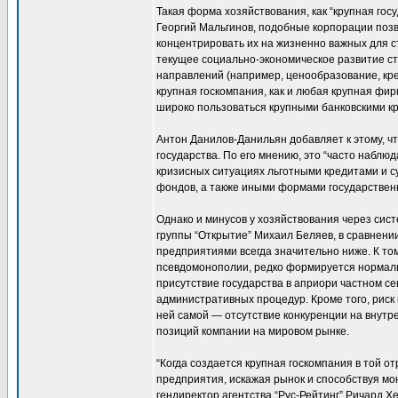
Такая форма хозяйствования, как “крупная го
Георгий Мальгинов, подобные корпорации поз
концентрировать их на жизненно важных для с
текущее социально-экономическое развитие ст
направлений (например, ценообразование, кре
крупная госкомпания, как и любая крупная фи
широко пользоваться крупными банковскими к
Антон Данилов-Данильян добавляет к этому, ч
государства. По его мнению, это “часто наблю
кризисных ситуациях льготными кредитами и 
фондов, а также иными формами государственн
Однако и минусов у хозяйствования через сис
группы “Открытие” Михаил Беляев, в сравнен
предприятиями всегда значительно ниже. К то
псевдомонополии, редко формируется нормаль
присутствие государства в априори частном с
административных процедур. Кроме того, риск 
ней самой — отсутствие конкуренции на внутре
позиций компании на мировом рынке.
“Когда создается крупная госкомпания в той 
предприятия, искажая рынок и способствуя мо
гендиректор агентства “Рус-Рейтинг” Ричард Х