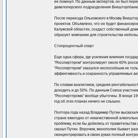
ее покинул. По данным экспертов, он был пере
девелоперского подразделения Внешторгбанк
После переезда Ольховского в Москву Внештор
проектов. Объявлено, что он будет финансиро
Калужской областях, создаст собственный дом
образует компанию для строительства небольш
Стопроцентный спирт
Еще одна сфера, где усиления влияния государ
“Росспиртпром” контролирует около 60% росси
“Росспиртпром” оказался неспособным не толь
эффективность и сохранность управляемых ак
По словам аналитиков, средняя рентабельност
доходить и до 50%. По данным Союза участник
“Росспиртпрома” вообще убыточны. В конце 19
год об этих планах ничего не слышно.
Полтора года назад Владимир Путин высказалс
стране ежегодно от некачественной алкоголь
проблему, если бы добились от правительства
сказал Путин. Впрочем, монополия бывает раз
сконцентрировать в своих руках полный контр