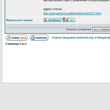
экспансионистских стремлений госкорпораций,
адрес статьи
http://ukrrudprom.ua/digest/dche90107.html
Вернуться к началу
Показать сообщения:
Список форумов malchish.org
->
Общий ф
Страница
1
из
1