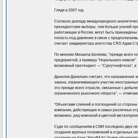
Глядя в 2007 год
Согласно докладу международного аналитическо
президентские выборы, тем больше усилий пр
работающие в России, могут быть принуждены 
попасть под давление в связи с предполагаем
считает замдиректора агентства CRG Адам С
По мнению Михаила Беляева, “прежде всего го
предприятий, к примеру “Норильского никеля”.
возможный претендент — “Сургутнефтегаз”, а
Данилов-Данильян считает, что направления 
закона, ограничивающего участие иностранных
это прежде всего отрасли, связанные с добыч
ограниченного рыночного оборота”, — отмечае
“Объектами слияний и поглощений со стороны 
компании, действующие в самых различных о
возможно, ряд компаний в цветной металлурги
Судя по сообщениям в СМИ последних двух лет
создания крупных госкомпаний в отдельных се
создании на базе “АвтоВАЗа” более обширног