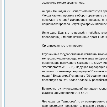
экономике только увеличилось.
Андрей Нещадин из Экспертного института ср
Фонда Карнеги пустила в оборот сравнение с 
президента Андрей Илларионов прославился т
национализировала нефтяную промышленность 
Ясно одно. Если кто-то не любит Чубайса, то
преодолены, и многие важнейшие промышленные
Организованные группировки
Крупнейшие государственные компании можно р
контролирующие определенные виды инфрастру
организации воздушного движения”), коммуника
“Росэнергоатом”, ТВЭЛ). Ведущая корпорация 
машиностроительную корпорацию “Силовые маш
машин” Владимира Потанина с “Объединенным
претендует занять более половины российског
Во вторую группу госкомпаний попадают корп
и алмазная монополия “АЛРОСА”.
Что касается “Газпрома”, то он одновременно
газопроводы) и производителя важного экспорт