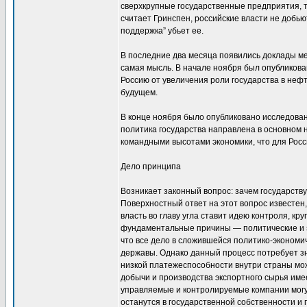
сверхкрупные государственные предприятия, 
считает Гринспен, российские власти не добь
поддержка” убьет ее.
В последние два месяца появились доклады м
самая мысль. В начале ноября был опубликов
Россию от увеличения роли государства в нефт
будущем.
В конце ноября было опубликовано исследован
политика государства направлена в основном 
командными высотами экономики, что для Росс
Дело принципа
Возникает законный вопрос: зачем государству
Поверхностный ответ на этот вопрос известен
власть во главу угла ставит идею контроля, к
фундаментальные причины — политические и э
что все дело в сложившейся политико-экономи
державы. Однако данный процесс потребует зн
низкой платежеспособности внутри страны мож
добычи и производства экспортного сырья имее
управляемые и контролируемые компании могут
останутся в государственной собственности и