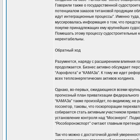
Говорили также о государственной судостроит
потенциалом заказов титановой продукции обла
идут интеграционные процессы”. Именно туда, 
муссировалась информация о том, что предст
покупке принадлежащих ему крупнейших судос
Помешать этому процессу судостроительные ко
нерентабельны.
Обратный ход
Разумеется, наряду с расширением влияния г
продолжается. Бизнес активно обсуждает перс
“Аэрофлота” и “КАМАЗа”. К тому же идет рефор
всех теплоэнергетических активов холдинга.
Однако, во-первых, ожидающиеся всеми крупн
прогнозный план приватизации федерального и
“КАМАЗа” также произойдет, по-видимому, не р
госсектор, таковы, что госкорпорации перехва
собирается стать активным участником приват
установление контроля над “Мосэнерго”. Подко
“Рособоронэкспорт” считают главным претенде
Так что можно с достаточной долей уверенност