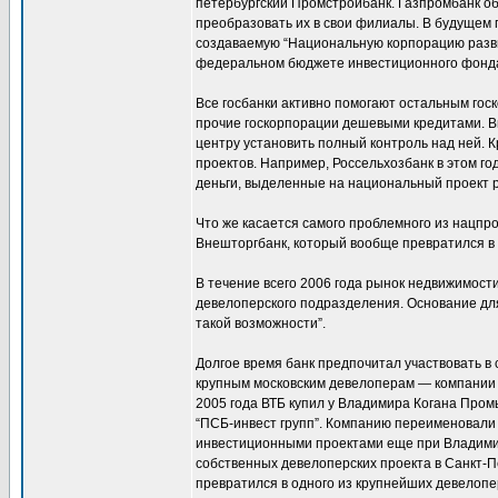
петербургский Промстройбанк. Газпромбанк объ
преобразовать их в свои филиалы. В будущем г
создаваемую “Национальную корпорацию развит
федеральном бюджете инвестиционного фонд
Все госбанки активно помогают остальным го
прочие госкорпорации дешевыми кредитами. В
центру установить полный контроль над ней. 
проектов. Например, Россельхозбанк в этом го
деньги, выделенные на национальный проект р
Что же касается самого проблемного из нацпро
Внешторгбанк, который вообще превратился в
В течение всего 2006 года рынок недвижимост
девелоперского подразделения. Основание для
такой возможности”.
Долгое время банк предпочитал участвовать в
крупным московским девелоперам — компании “
2005 года ВТБ купил у Владимира Когана Пром
“ПСБ-инвест групп”. Компанию переименовали 
инвестиционными проектами еще при Владимир
собственных девелоперских проекта в Санкт-Пе
превратился в одного из крупнейших девелопе