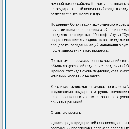
крупнейших российских банков, и нефтяная ко
негосударственный пенсионный фонд, и холди
“Известия”, “Эхо Москвы” и др.
По данным Организации экономического сотруд
при этом примерно половина этой доли приход
продолжат расширяться: “Роснефть” купит “Сур
“Норильский никель”. Однако пока эти сделки
процесс консолидации акций монополии в рука
после завершения этого процесса.
Третья группа государственных компаний связ
объявило курс на объединение предприятий О
Процесс этот идет очень медленно, хотя, скаж
компаний России 223-е место.
Как считает руководитель экспертного совета
создаваемые государством крупные компании 
на инновационных и иных направлениях, умен
принятия решений.
Стальные мускулы
Однако среди предприятий ОПК неожиданно вы
вооружений продвинулся далеко за пределы 