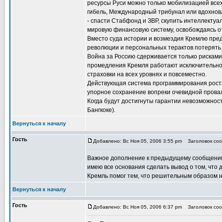
ресурсы Руси можно только мобилизацией всех 
гибель, Международный трибунал или вдохнов
- спасти Стабфонд и ЗВР, скупить интеллекту
мировую финансовую систему, освобождаясь о
Вместо суда истории и возмездия Кремлю пред
революции и персональных терактов потерять 
Война за Россию сдерживается только рискам
промедления Кремля работают исключительно 
страховки на всех уровнях и повсеместно.
Действующая система программирования роста
упорное сохранение вопреки очевидной провал
Когда будут достигнуты гарантии невозможност
Бангкоке).
Вернуться к началу
Гость
Добавлено: Вс Ноя 05, 2006 3:55 pm
Заголовок соо
Важное дополнение к предыдущему сообщению Л
имею все основания сделать вывод о том, что
Кремль помог тем, что решительным образом ни
Вернуться к началу
Гость
Добавлено: Вс Ноя 05, 2006 6:37 pm
Заголовок соо