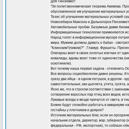
Для Пензевкот:
"3я политэкономическая теорема Акимова. Про
обусловленное им улучшение материальных ус
Тезис об улучшении материальных условий су
Новосибирск Максона и Дальногорск Пензевкота
Автомобильные пробки. Безумные давки биомас
Информационные технологии применяются иск
Народ топят в информационном мусоре потребл
мира. Мужики должны думать о бабах - смотрит
"Клинским"(пивом)?" . Гламур. Фуршеты. Презе
Олигархы воют в своих золотых клетках от оди
инвалиды, вдовы воют тоже от одиночества (н
оскотинили).
Вот почему наша первая задача - отключить О
Все вопросы социобиологии давно решены. Кто
сразу два яйца - в одном петушок, в другом - к
самостоятельные, как цыплята, утята, гусята, 
Ясно же, что в строгом соответствии с закон
сотворение взрослых пар птиц всех видов, ко
Лукавые всегда и везде прячутся от света, в 
Божие будут спокойно работать в аквариуме на
гостайны у плотников и доярок?
Источник материальных благ, если он прозрачен
начальник отдела, директор, мэр, губернатор (и
федеральная - РФ, экспортная), то соблазн об