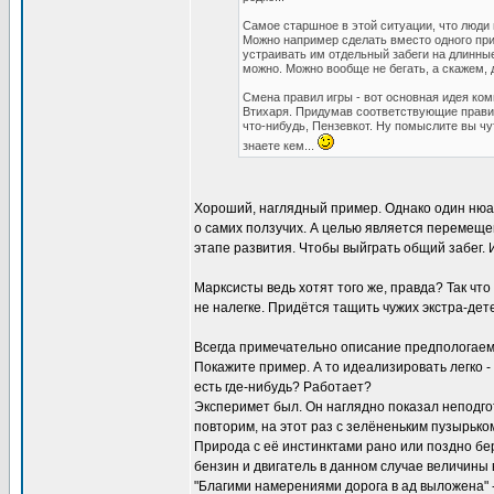
Самое старшное в этой ситуации, что люди
Можно например сделать вместо одного приз
устраивать им отдельный забеги на длинные
можно. Можно вообще не бегать, а скажем, 
Смена правил игры - вот основная идея ком
Втихаря. Придумав соответствующие правил
что-нибудь, Пензевкот. Ну помыслите вы чу
знаете кем...
Хороший, наглядный пример. Однако один нюан
о самих ползучих. А целью является перемеще
этапе развития. Чтобы выйграть общий забег. 
Марксисты ведь хотят того же, правда? Так что
не налегке. Придётся тащить чужих экстра-дет
Всегда примечательно описание предпологаемог
Покажите пример. А то идеализировать легко - 
есть где-нибудь? Работает?
Эксперимет был. Он наглядно показал неподго
повторим, на этот раз с зелёненьким пузырьком
Природа с её инстинктами рано или поздно бер
бензин и двигатель в данном случае величины
"Благими намерениями дорога в ад выложена" 