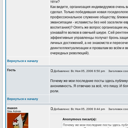
тёти?
Как видите, организация индивидуумов очень в
сделал. Только победившая новая госидеологи
профессиональное служение обществу, ближнем
эмансипации - исламисты без неё заселили ев
воспитания)? Опять же вопрос организации ин
узнавайте волков в овечьей шкуре. Сей рентг
эффективные управленцы получат бронь защит
личных достижений, а не знакомств и пересеч
деинтеллектуализации и провалам во всём и в
очередных революций).
Вернуться к началу
Гость
Добавлено: Вс Ноя 05, 2006 6:50 pm
Заголовок соо
Почему же мои последние посты здесь публикую
анонимность. Я отвечаю за всё, что пишу. И бо
роли.
Вернуться к началу
maxon
Добавлено: Вс Ноя 05, 2006 9:44 pm
Заголовок соо
Site Admin
Anonymous писал(а):
Почему же мои последние посты здесь публи