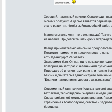
знаете кем...
Хороший, наглядный пример. Однако один нюан
о самих ползучих. А целью является перемеще
этапе развития. Чтобы выйграть общий забег. 
Марксисты ведь хотят того же, правда? Так что
не налегке. Придётся тащить чужих экстра-дет
Всегда примечательно описание предпологаемог
Покажите пример. А то идеализировать легко - 
есть где-нибудь? Работает?
Эксперимет был. Он наглядно показал неподго
повторим, на этот раз с зелёненьким пузырьком
Природа с её инстинктами рано или поздно бер
бензин и двигатель в данном случае величины
"Благими намерениями дорога в ад выложена" 
Современный капитализм (или как там его) знае
ветряками, термоядерной энергией и медицино
Сверхприбыли обложить сверхналогами. Разви
стремление к благополучию, счастью и здоров
бородача.