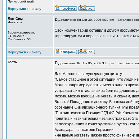
Приморский край
Вернуться к началу
Лев-Сим
Добавлено: Пн Окт 30, 2006 4:32 pm
Заголовок соо
Читатель
Свои комментарии оставил в другом форуме:"Р
Зарегистрирован:
коррелируются и неразрывно сочетаются с м
24.10.2006
Сообщения: 53
Вернуться к началу
Гость
Добавлено: Вс Ноя 05, 2006 3:46 pm
Заголовок соо
Для Максон на самую деловую цитату:
"Самое старшное в этой ситуации, что люди н
Можно например сделать вместо одного призав
устраивать им отдельный забеги на длинные ди
можно. Можно вообще не бегать, а скажем, дек
Вот-вот! Попадание в десятку. В рамках дейс
осознание цивилизационного тупика. Мы предл
"Патриотическая Позиция" ГД ФС РФ. Кремлев
понятна и извинительна - велик страх разобла
самосохранения в конструктивное русло - сог
Адэнауэра - спасителя Германии:
- не время богатеть, важно просто физически