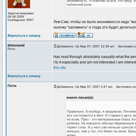
анонимность. Я отвечаю за всё, что пишу. И
публичной роли.
Зарегистрирован:
06.08.2004
Сообщения: 5657
Лев-Сим, чтобы не было анонимности надо "войт
галочку "запомнить" и тогда это будет делатьс
Вернуться к началу
dimonasid
Добавлено: Ср Мар 07, 2007 12:39 am
Заголовок сооб
Гость
Has read through absolutely casually what the pers
I to it especially and am not interested I am inter
t
h
i
s
s
i
t
e
Вернуться к началу
Гость
Добавлено: Ср Мар 07, 2007 2:47 am
Заголовок соо
maxon писал(а):
Правильно. А вообще, я предлагаю, Пензевк
все состязаются в беге. И старики и дети,
не всем. Приз - это материальные блага. Кт
ребёнка. На повороте обогнал беременную же
теряет силы. И у него уже меньше шансов п
меньше, чем у тех, кто бежит на легке. Бр
редко...