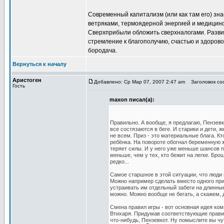
Современный капитализм (или как там его) знае
ветряками, термоядерной энергией и медицино
Сверхприбыли обложить сверхналогами. Разви
стремление к благополучию, счастью и здоров
бородача.
Вернуться к началу
Аристоген
Добавлено: Ср Мар 07, 2007 2:47 am
Заголовок соо
Гость
maxon писал(а):
Правильно. А вообще, я предлагаю, Пензевк
все состязаются в беге. И старики и дети,
не всем. Приз - это материальные блага. Кт
ребёнка. На повороте обогнал беременную же
теряет силы. И у него уже меньше шансов п
меньше, чем у тех, кто бежит на легке. Бр
редко...
Самое старшное в этой ситуации, что люди
Можно например сделать вместо одного приз
устраивать им отдельный забеги на длинные
можно. Можно вообще не бегать, а скажем, 
Смена правил игры - вот основная идея ком
Втихаря. Придумав соответствующие правил
что-нибудь, Пензевкот. Ну помыслите вы чу