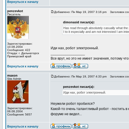
Вернуться к началу
penzevkot
Добавлено: Пн Мар 19, 2007 3:16 pm
Заголовок сообщ
Писатель
dimonasid писал(а):
Has read through absolutely casually what the p
I to it especially and am not interested I am in
Зарегистрирован:
10.08.2004
Иди нах, робот электронный.
Сообщения: 422
_________________
Откуда: г. Дальнегорск
Приморский край
Все врут, но это не имеет значения, потому что
Вернуться к началу
maxon
Добавлено: Пн Мар 19, 2007 4:33 pm
Заголовок сообщ
Site Admin
penzevkot писал(а):
Иди нах, робот электронный.
Неужели робот пробился?
Зарегистрирован:
Какой-то очень талантливый робот - постить в
06.08.2004
форуме не видел...
Сообщения: 5657
Вернуться к началу