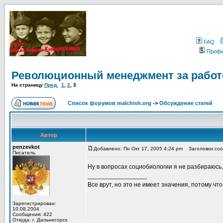
FAQ
Проф
Революционный менеджмент за работ
На страницу
Пред.
1
,
2
,
3
Список форумов malchish.org
->
Обсуждение статей
Автор
penzevkot
Добавлено: Пн Окт 17, 2005 4:24 pm
Заголовок соо
Писатель
Ну в вопросах социобиологии я не разбираюсь,
_________________
Все врут, но это не имеет значения, потому что
Зарегистрирован:
10.08.2004
Сообщения: 422
Откуда: г. Дальнегорск