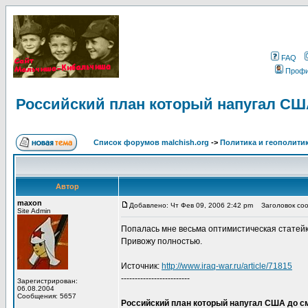
FAQ
Проф
Российский план который напугал СШ
Список форумов malchish.org
->
Политика и геополити
Автор
maxon
Добавлено: Чт Фев 09, 2006 2:42 pm
Заголовок соо
Site Admin
Попалась мне весьма оптимистическая статейк
Привожу полностью.
Источник:
http://www.iraq-war.ru/article/71815
-------------------------
Зарегистрирован:
06.08.2004
Сообщения: 5657
Российский план который напугал США до с