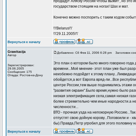
продадут Аляску России чтобы выжит', но это 
государством стоящим на ногах! Шах и мат.
Конечно можно поспорить с таким ходом событи
\'\'Belarus\'\'
\'\'29.11.2005\'\'
Вернуться к началу
Grawitacija
Добавлено: Сб Фев 11, 2006 6:28 pm
Заголовок сооб
Автор
Это план о котором было много говорено года 
Зарегистрирован:
времени...Моё мнение- этот план уже был раз
29.06.2005
Сообщения: 175
неизбежно подойдет к этому плану...Ликвидаци
Откуда: Ростов-на-Дону
обойдется,а вот Европа вряд-ли...Все республ
центре России,тем выше поднимались этажи особ
"развития окраин".Было время,нужно было разв
низкая электрификация села,самая низкая газ
более стремительно чем иные народности.а н
численности...
ВТО - прочная узда на непокорную Россию...Так
отпустят свою дойную корову...Поговоили и - х
бы).Правда,Петр угробил для этого половину н
Вернуться к началу