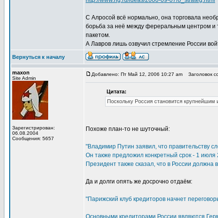
http://www.ng.ru/ideas/2000-09-07/8_strateg.html
С Алросой всё нормально, она торговала нео
борьба за неё между фереральным центром и т
пакетом.
А Лавров лишь озвучил стремление России вой
Вернуться к началу
maxon
Добавлено: Пт Май 12, 2006 10:27 am
Заголовок со
Site Admin
Цитата:
Поскольку Россия становится крупнейшим 
Зарегистрирован:
Похоже план-то не шуточный:
06.08.2004
Сообщения: 5657
"Владимир Путин заявил, что правительству с
Он также предложил конкретный срок - 1 июля 
Президент также сказал, что в России должна в
Да и долги опять же досрочно отдаём:
"Парижский клуб кредиторов начнет переговоры
Основными кредиторами России являются Герм