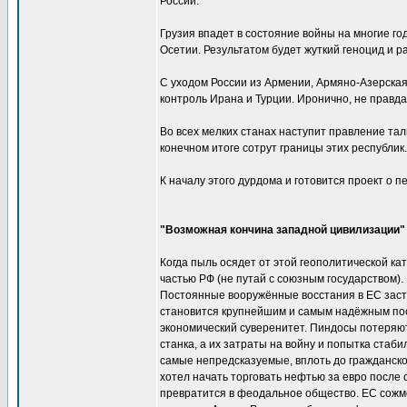
России.
Грузия впадет в состояние войны на многие год
Осетии. Результатом будет жуткий геноцид и ра
С уходом России из Армении, Армяно-Азерская
контроль Ирана и Турции. Иронично, не правд
Во всех мелких станах наступит правление та
конечном итоге сотрут границы этих республик
К началу этого дурдома и готовится проект о п
"Возможная кончина западной цивилизации"
Когда пыль осядет от этой геополитической ка
частью РФ (не путай с союзным государством).
Постоянные вооружённые восстания в ЕС заста
становится крупнейшим и самым надёжным пост
экономический суверенитет. Пиндосы потеряют 
станка, а их затраты на войну и попытка стаб
самые непредсказуемые, вплоть до гражданско
хотел начать торговать нефтью за евро после 
превратится в феодальное общество. ЕС сожмё