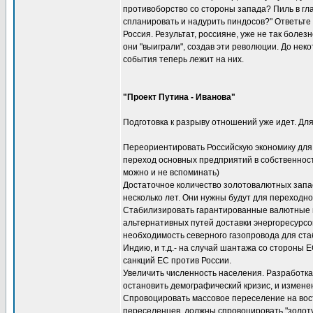
противоборство со стороны запада? Пиль в гла
спланировать и надурить пиндосов?" Ответьте н
Россия. Результат, россияне, уже не так болез
они "выиграли", создав эти революции. До нек
события теперь лежит на них.
"Проект Путина - Иванова"
Подготовка к разрыву отношений уже идет. Дл
Переориентировать Российскую экономику для 
переход основных предприятий в собственность 
можно и не вспоминать)
Достаточное количество золотовалютных запа
несколько лет. Они нужны будут для переходн
Стабилизировать гарантированные валютные по
альтернативных путей доставки энергоресурсов
необходимость северного газопровода для стаб
Индию, и т.д.- на случай шантажа со стороны 
санкций ЕС против России.
Увеличить численность населения. Разработка
остановить демографический кризис, и изменен
Спровоцировать массовое переселение на вост
переселенцев, должны спровоцировать "золотую