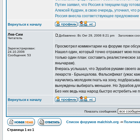
Путин заявил, что Россия в текущем году гот
Алексей Кудрин, в свою очередь, уточнил, что
Россия внесла соответствующее предложение 
Вернуться к началу
Лев-Сим
Добавлено: Вс Окт 29, 2006 8:21 pm
Заголовок сооб
Читатель
Просмотрел комментарии на форуме при обсу
Зарегистрирован:
Нашел один, который точно отражает мою пози
24.10.2006
Сообщения: 53
только один план: составить реалистическое з
янычарам).
Вчерась услышал, что Зурабов руками своего 
лекарств - Брынцалова. Фальсификат (ужас как
научились молодняк гнать на зону, подбрасывая
вынуждены выбирать меньшее. Но Зурабов для
Без них ведь наш народ быстро истребить не п
Вернуться к началу
Показать сообщения:
Список форумов malchish.org
->
Политика
Страница
1
из
1