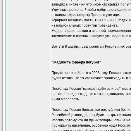
заводах в Китае - ни что иное как жалкая попы
Укрупнить регионы. Чтобы добить последние 
столицы в Красноярск) Процесс уже идет.
Аграрная независимость. В 2006 - 2008 годах,
из национальных проектов президента.
Модернизация армии и военной промышленности 
космические и военные запуски уже перевели в
Вот эти 8 шагов, предпринятых Россией, котор
"Жадность фраера погубит"
Представьте себе что в 2008 году, Россия вых
будет готова. Но то что начнет происходить в 
Поскольку Россия "выведет себя из игры", про
пентагоне сидят жадные кретины, пиндосы, как
ними в пропасть.
Поскольку Россия бросит все республики без и
Российский рынок для них будет закрыт и халя
Россию потому что ни где их товары больше не 
прокормить население, особенно когда Россия
пиндоские военные базы, они смогут заработать