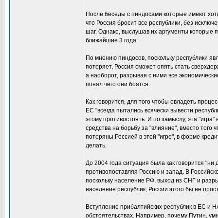
После беседы с пиндосами которые имеют хоть 
что Россия бросит все республики, без исключ
шаг. Однако, выслушав их аргументы которые по
ближайшие 3 года.
По мнению пиндосов, поскольку республики яв
потеряет, Россия сможет опять стать сверхдер
а наоборот, разрывая с ними все экономически
понял чего они боятся.
Как говорится, для того чтобы овладеть процес
ЕС "всегда пытались всячески вывести республ
этому противостоять. И по замыслу, эта "игра"
средства на борьбу за "влияние", вместо того
потеряны Россией в этой "игре", в форме кред
делать.
До 2004 года ситуация была как говорится "ни
противопоставляя Россию и запад. В Российском
поскольку население РФ, выход из СНГ и разр
население республик, России этого бы не про
Вступление прибалтийских республик в ЕС и Н
обстоятельствах. Например, почему Путин, ум