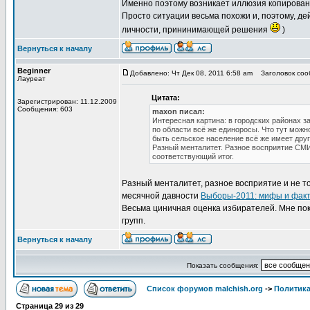
Именно поэтому возникает иллюзия копирова
Просто ситуации весьма похожи и, поэтому, де
личности, прининимающей решения
)
Вернуться к началу
Beginner
Добавлено: Чт Дек 08, 2011 6:58 am
Заголовок соо
Лауреат
Цитата:
Зарегистрирован: 11.12.2009
Сообщения: 603
maxon писал:
Интересная картина: в городских районах з
по области всё же единоросы. Что тут мож
быть сельское население всё же имеет дру
Разный менталитет. Разное восприятие СМИ.
соответствующий итог.
Разный менталитет, разное восприятие и не т
месячной давности
Выборы-2011: мифы и фак
Весьма циничная оценка избирателей. Мне по
групп.
Вернуться к началу
Показать сообщения:
Список форумов malchish.org
->
Политика
Страница
29
из
29