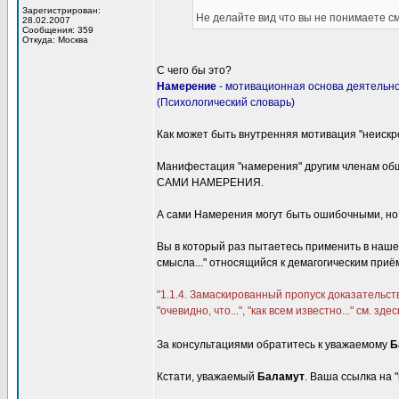
Зарегистрирован:
Не делайте вид что вы не понимаете см
28.02.2007
Сообщения: 359
Откуда: Москва
С чего бы это?
Намерение
- мотивационная основа деятельн
(Психологический словарь)
Как может быть внутренняя мотивация "неискр
Манифестация "намерения" другим членам об
САМИ НАМЕРЕНИЯ.
А сами Намерения могут быть ошибочными, но 
Вы в который раз пытаетесь применить в наше
смысла..." относящийся к демагогическим приё
"1.1.4. Замаскированный пропуск доказательст
"очевидно, что...", "как всем известно..." см. здес
За консультациями обратитесь к уважаемому
Б
Кстати, уважаемый
Баламут
. Ваша ссылка на 