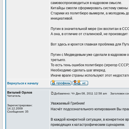
самовоспроизводиться в кадровом смысле.
Китайцы смогли сформировать систему смены п
Старики из политбюро вымерли, а молодежь до
инициативой.
Путин в значительной мере (он воспитан в СС
А она, в отличие от сталинской, не производи
Вот здесь и кроется главная проблема для Пути
Путин с Медведевым уже сделали в кадровом 
третьего.
То есть тень ошибок политбюро (эгрегор СССР)
Необходимо сделать шаг вперед.
Иначе враги страны используют этот недостато
Вернуться к началу
Виталий Орлов
Добавлено: Чт Дек 08, 2011 12:58 am
Заголовок со
Читатель
Уважаемый Грибник!
Зарегистрирован:
14.12.2009
Насчёт подсознательного копирования Вы пра
Сообщения: 35
В каждой конкретной ситуации, в конкретное в
приводящих к катастрофическим сценариям.