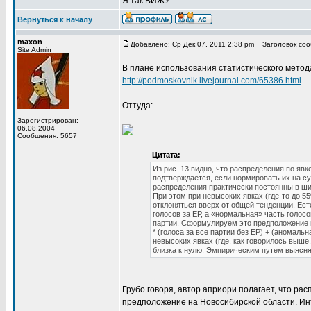
Я так ВИЖУ.
Вернуться к началу
maxon
Добавлено: Ср Дек 07, 2011 2:38 pm
Заголовок соо
Site Admin
В плане использования статистического мето
http://podmoskovnik.livejournal.com/65386.html
Оттуда:
Зарегистрирован:
06.08.2004
Сообщения: 5657
Цитата:
Из рис. 13 видно, что распределения по яв
подтверждается, если нормировать их на 
распределения практически постоянны в шир
При этом при невысоких явках (где-то до 5
отклоняться вверх от общей тенденции. Ест
голосов за ЕР, а «нормальная» часть голос
партии. Сформулируем это предположение м
* (голоса за все партии без ЕР) + (аномаль
невысоких явках (где, как говорилось выше
близка к нулю. Эмпирическим путем выясня
Грубо говоря, автор априори полагает, что ра
предположение на Новосибирской области. И