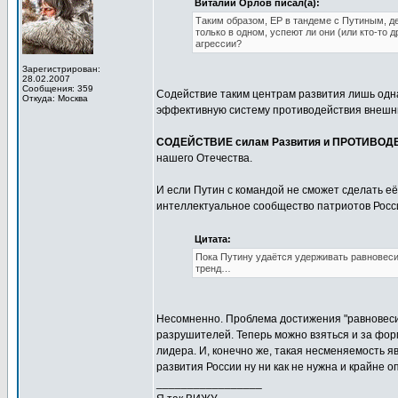
Виталий Орлов писал(а):
Таким образом, ЕР в тандеме с Путиным, д
только в одном, успеют ли они (или кто-то 
агрессии?
Зарегистрирован:
28.02.2007
Сообщения: 359
Содействие таким центрам развития лишь одн
Откуда: Москва
эффективную систему противодействия внешни
СОДЕЙСТВИЕ силам Развития и ПРОТИВОД
нашего Отечества.
И если Путин с командой не сможет сделать е
интеллектуальное сообщество патриотов Росси
Цитата:
Пока Путину удаётся удерживать равновесие
тренд…
Несомненно. Проблема достижения "равновеси
разрушителей. Теперь можно взяться и за фо
лидера. И, конечно же, такая несменяемость я
развития России ну ни как не нужна и крайне о
_________________