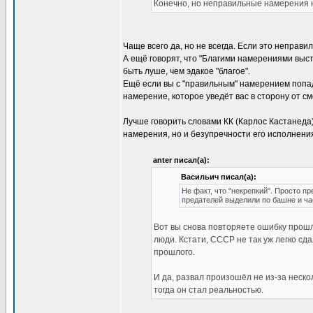
Конечно, но неправильные намерения не
Чаще всего да, но не всегда. Если это неправ
А ещё говорят, что "Благими намерениями выс
быть луше, чем эдакое "благое".
Ещё если вы с "правильным" намерением попад
намерение, которое уведёт вас в сторону от с
Лучше говорить словами КК (Карлос Кастанед
намерения, но и безупречности его исполнения
anter писал(а):
Васильич писал(а):
Не факт, что "некрепкий". Просто п
предателей выделили по башне и час
Вот вы снова повторяете ошибку прошл
люди. Кстати, СССР не так уж легко сда
прошлого.
И да, развал произошёл не из-за неско
тогда он стал реальностью.