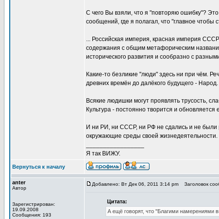
С чего Вы взяли, что я "повторяю ошибку"? Эт
сообщений, где я полагал, что "главное чтобы 
... Российская империя, красная империя СССР
содержания с общим метафорическим название
исторического развития и сообразно с разным
Какие-то безликие "люди" здесь ни при чём. Р
древних времён до далёкого будущего - Народ.
Всякие людишки могут проявлять трусость, сла
Культура - постоянно творится и обновляется е
И ни РИ, ни СССР, ни РФ не сдались и не был
окружающие среды своей жизнедеятельности
_________________
Я так ВИЖУ.
Вернуться к началу
anter
Добавлено: Вт Дек 06, 2011 3:14 pm
Заголовок соо
Автор
Цитата:
Зарегистрирован:
19.09.2008
А ещё говорят, что "Благими намерениями в
Сообщения: 193