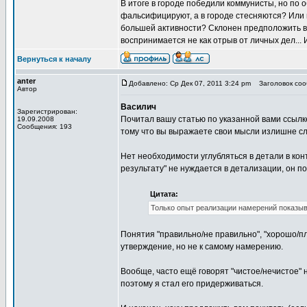
В итоге в городе победили коммунисты, но по 
фальсифицируют, а в городе стесняются? Или 
большей активности? Склонен предположить в
воспринимается не как отрыв от личных дел... 
Вернуться к началу
anter
Добавлено: Ср Дек 07, 2011 3:24 pm
Заголовок соо
Автор
Василич
Зарегистрирован:
Почитал вашу статью по указанной вами ссылке.
19.09.2008
Сообщения: 193
тому что вы выражаете свои мысли излишне с
Нет необходимости углубляться в детали в ко
результату" не нуждается в детализации, он п
Цитата:
Только опыт реализации намерений показыв
Понятия "правильно/не правильно", "хорошо/п
утверждение, но не к самому намерению.
Вообще, часто ещё говорят "чистое/нечистое"
поэтому я стал его придерживаться.