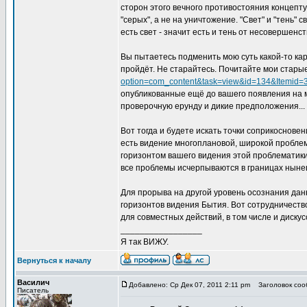
сторон этого вечного противостояния концепту
"серых", а не на уничтожение. "Свет" и "тень" 
есть свет - значит есть и тень от несовершенс
Вы пытаетесь подменить мою суть какой-то кар
пройдёт. Не старайтесь. Почитайте мои стары
option=com_content&task=view&id=134&Itemid=
опубликованные ещё до вашего появления на м
проверочную ерунду и дикие предположения...
Вот тогда и будете искать точки соприкоснове
есть видение многоплановой, широкой проблем
горизонтом вашего видения этой проблематики 
все проблемы исчерпываются в границах нынеш
Для прорыва на другой уровень осознания дан
горизонтов видения Бытия. Вот сотрудничество
для совместных действий, в том числе и дискусс
_________________
Я так ВИЖУ.
Вернуться к началу
Василич
Добавлено: Ср Дек 07, 2011 2:11 pm
Заголовок соо
Писатель