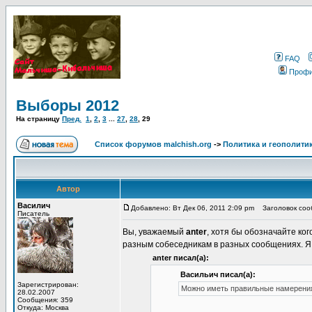
FAQ
Проф
Выборы 2012
На страницу
Пред.
1
,
2
,
3
...
27
,
28
,
29
Список форумов malchish.org
->
Политика и геополити
Автор
Василич
Добавлено: Вт Дек 06, 2011 2:09 pm
Заголовок соо
Писатель
Вы, уважаемый
anter
, хотя бы обозначайте ко
разным собеседникам в разных сообщениях. Я 
anter писал(а):
Васильич писал(а):
Зарегистрирован:
Можно иметь правильные намерения,
28.02.2007
Сообщения: 359
Откуда: Москва