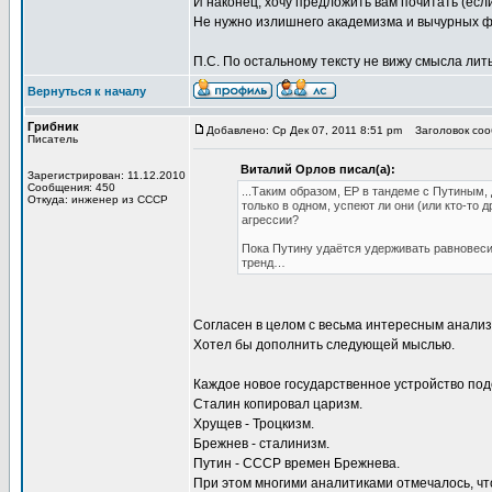
И наконец, хочу предложить вам почитать (есл
Не нужно излишнего академизма и вычурных фра
П.С. По остальному тексту не вижу смысла лить
Вернуться к началу
Грибник
Добавлено: Ср Дек 07, 2011 8:51 pm
Заголовок соо
Писатель
Виталий Орлов писал(а):
Зарегистрирован: 11.12.2010
Сообщения: 450
...Таким образом, ЕР в тандеме с Путиным,
Откуда: инженер из СССР
только в одном, успеют ли они (или кто-то 
агрессии?
Пока Путину удаётся удерживать равновесие
тренд…
Согласен в целом с весьма интересным анали
Хотел бы дополнить следующей мыслью.
Каждое новое государственное устройство по
Сталин копировал царизм.
Хрущев - Троцкизм.
Брежнев - сталинизм.
Путин - СССР времен Брежнева.
При этом многими аналитиками отмечалось, что