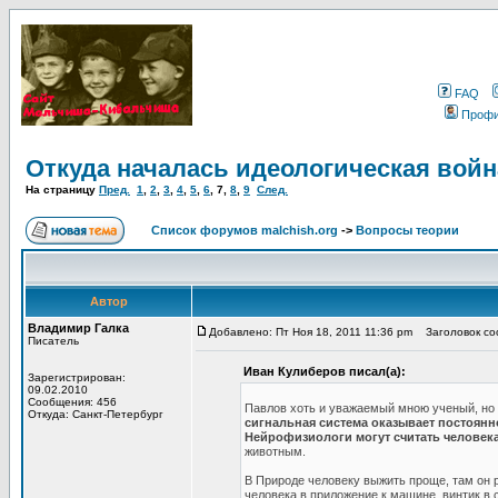
FAQ
Проф
Откуда началась идеологическая войн
На страницу
Пред.
1
,
2
,
3
,
4
,
5
,
6
,
7
,
8
,
9
След.
Список форумов malchish.org
->
Вопросы теории
Автор
Владимир Галка
Добавлено: Пт Ноя 18, 2011 11:36 pm
Заголовок соо
Писатель
Иван Кулиберов писал(а):
Зарегистрирован:
09.02.2010
Сообщения: 456
Павлов хоть и уважаемый мною ученый, но 
Откуда: Санкт-Петербург
сигнальная система оказывает постоян
Нейрофизиологи могут считать человек
животным.
В Природе человеку выжить проще, там он 
человека в приложение к машине, винтик в 