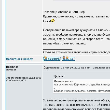
Товарищи Иванов и Бегиннер,
Кургинян, конечно же, - ... (нужное вставить),
Пока!
Совершенно незачем сразу окунаться в поиск 
заметны в общем монотональном океане бурля
Конечно, я могу ошибаться. И скорее всего, - та
перешибает даже этот нюанс.
_________________
Отказ от стоимости в экономике - путь к свобод
Вернуться к началу
Beginner
Добавлено: Сб Ноя 19, 2011 7:53 am
Заголовок сооб
Лауреат
Цитата:
Зарегистрирован: 11.12.2009
Сообщения: 603
Иванов писал:
А я считаю, что Кургинян это дешёвка, нес
...
Слабое у вас получилось резюме. Неубедит
Я, знаете ли, не планировал в этой теме обсу
- не суть важно. Во всяком случае, в этой тем
перевода выделенного мною вопроса Владимиру