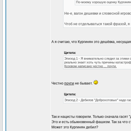
По-моему хорошую оценку Кургинян
Не-е, вагон дешевки и словесной игров
Чтоб не отделываться такой фразой, я
А я считаю, что Кургинян это дешёвка, несуща
Цитата:
Эпизод 1 - Я внимательно следил за этими с
реально знает хоть чуть причины катастроф
Козовом написано честно ... почти.
Честно
почти
не бывает.
Цитата:
Эпизод 2 - Дебилов "Доброхотовых" надо га
Так и нацисты говорили. Только сначала гасят 
Это и есть обыкновенный фашизм. Так за что с
Может это Кургинян дебил?