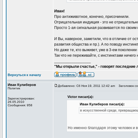
Иван!
Про антиживотное, конечно, присочинили.
Отрицательная индукция - это не отрицательн
Просто 1-ая сигнальная развивается по своим п
И Вы, наверное, заметили, что в отличие от о
развития общества и пр.). А по поводу инстинкт
Но даже те, кто выживет, уже в 3-ем поколении
Так что не переживайте, с инстинктами ничего 
_________________
"Мы открыли счастье," - говорят последние
Вернуться к началу
Иван Кулиберов
Добавлено: Сб Ноя 19, 2011 12:42 am
Заголовок соо
Политик
Victor писал(а):
Зарегистрирован:
26.05.2010
Иван Кулиберов писал(а):
Сообщения: 958
в искусственной среде, превращающ
Но именно благодаря этому человек и 