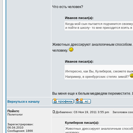
Что есть человек?
Иванов писал(а):
Когда мой сын пытается подчинится своему
и пойти в школу- то мне приходится взять в
Животных дрессируют аналогичным способом. 
человеку.
Иванов писал(а):
Интересно, как Вы, Кулиберов, сможете выж
Например, в оренбургских степях зимой?
Вы меня еще к белым медведям переместите. Ш
Вернуться к началу
Пойнтс
Добавлено: Сб Ноя 19, 2011 3:55 pm
Заголовок сооб
Политолог
Кулиберов писал(а):
Зарегистрирован:
06.04.2010
Животных дрессируют аналогичным способо
Сообщения: 1866
человеку.