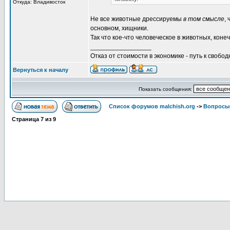
Откуда: Владивосток
Не все животные дрессируемы
в том смысле
,
основном, хищники.
Так что кое-что человеческое в животных, коне
_________________
Отказ от стоимости в экономике - путь к свобод
Вернуться к началу
Показать сообщения:
Список форумов malchish.org
->
Вопросы
Страница
7
из
9