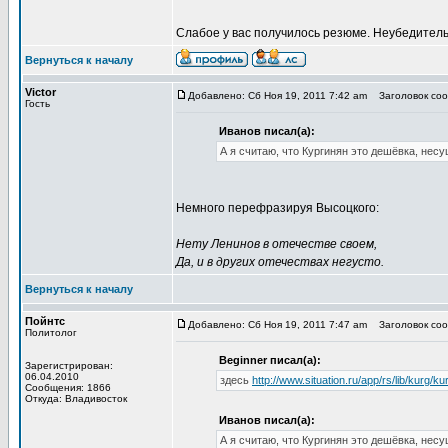
Слабое у вас получилось резюме. Неубедитель
Вернуться к началу
Victor
Добавлено: Сб Ноя 19, 2011 7:42 am
Заголовок сооб
Гость
Иванов писал(а):
А я считаю, что Кургинян это дешёвка, нес
Немного перефразируя Высоцкого:
Нету Ленинов в отечестве своем,
Да, и в других отечествах негусто.
Вернуться к началу
Пойнтс
Добавлено: Сб Ноя 19, 2011 7:47 am
Заголовок сооб
Политолог
Beginner писал(а):
Зарегистрирован:
06.04.2010
здесь
http://www.situation.ru/app/rs/lib/kurg/ku
Сообщения: 1866
Откуда: Владивосток
Иванов писал(а):
А я считаю, что Кургинян это дешёвка, нес