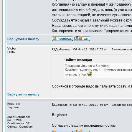
Кургиняна - ю вэлкам и форева! Я же поддерж
интеллигенцию мне обсуждать лень (я уже выск
стали интеллигенцией, не изменяя сути своег
Обсуждать
что
сказал Навальный можете с колл
Навальные, зачем и почему. (и не надо напомин
Как, впрочем, и что за явление "творческая инт
Вернуться к началу
Victor
Добавлено: Сб Ноя 19, 2011 7:55 am
Заголовок сооб
Гость
Пойнтс писал(а):
Товарищи Иванов и Бегиннер,
Кургинян, конечно же, - ... (нужное встави
незачем! Пока!
Сорняков в огороде надо выпалывать сразу. И н
Вернуться к началу
Иванов
Добавлено: Сб Ноя 19, 2011 7:55 am
Заголовок сооб
Лауреат
Beginner
Зарегистрирован:
04.05.2010
Сообщения: 681
Согласен с Вашим последним постом.
Откуда: Оренбург