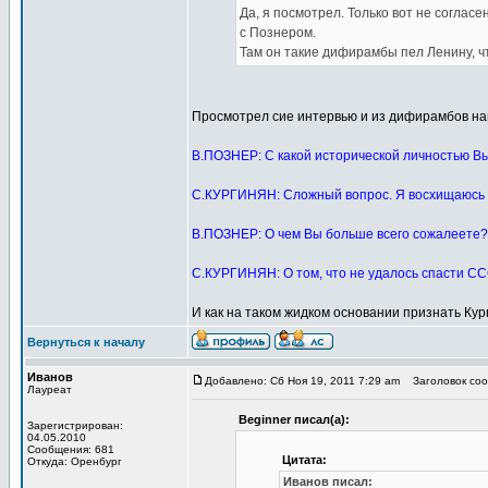
Да, я посмотрел. Только вот не согласе
с Познером.
Там он такие дифирамбы пел Ленину, ч
Просмотрел сие интервью и из дифирамбов на
В.ПОЗНЕР: С какой исторической личностью Вы
С.КУРГИНЯН: Сложный вопрос. Я восхищаюсь
В.ПОЗНЕР: О чем Вы больше всего сожалеете?
С.КУРГИНЯН: О том, что не удалось спасти ССС
И как на таком жидком основании признать Ку
Вернуться к началу
Иванов
Добавлено: Сб Ноя 19, 2011 7:29 am
Заголовок сооб
Лауреат
Beginner писал(а):
Зарегистрирован:
04.05.2010
Сообщения: 681
Цитата:
Откуда: Оренбург
Иванов писал: