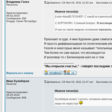
Владимир Галка
Добавлено: Сб Ноя 19, 2011 11:42 am
Заголовок соо
Писатель
Иванов писал(а):
Зарегистрирован:
09.02.2010
[color=blue]В.ПОЗНЕР: С какой историческо
Сообщения: 456
Откуда: Санкт-Петербург
С.КУРГИНЯН: Сложный вопрос.
Я восхища
И как на таком жидком основании
признат
Признают в суде. А мне Кургинян даже симпати
Я просто дифференцирую по политическим убеж
Гегеля и некоторые меня называют "гегельянцем
Тем более он сам сказал, что восхищается.
И разговор-то с Бегиннером шёл не о том.
_________________
"Мы открыли счастье," - говорят последние
Вернуться к началу
Иван Кулиберов
Добавлено: Сб Ноя 19, 2011 11:47 am
Заголовок соо
Политик
Иванов писал(а):
Зарегистрирован:
26.05.2010
Сообщения: 958
Кулиберов может считать человека животным
мере не перестаю