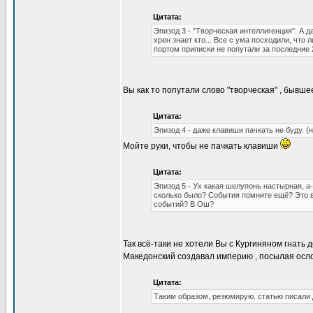
Цитата:
Эпизод 3 - "Творческая интеллигенция". А 
хрен знает кто... Все с ума посходили, что
портом приписки не попутали за последние 
Вы как то попутали слово "творческая" , бывше
Цитата:
Эпизод 4 - даже клавиши пачкать не буду. (
Мойте руки, чтобы не пачкать клавиши
Цитата:
Эпизод 5 - Ух какая шелупонь настырная, а
сколько было? События помните ещё? Это в
событий? В Ош?
Так всё-таки не хотели Вы с Кургиняном гнать
Македонский создавал империю , посылая ослов
Цитата:
Таким образом, резюмирую. статью писали 