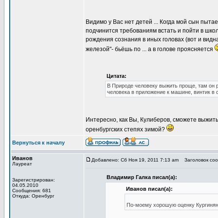
Видимо у Вас нет детей ... Когда мой сын пыта
подчинится требованиям встать и пойти в школ
рождения сознания в иных головах (вот и видн
железой"- бьёшь по ... а в голове проясняется
Цитата:
В Природе человеку выжить проще, там он 
человека в приложение к машине, винтик в 
Интересно, как Вы, Кулиберов, сможете выжить
оренбургских степях зимой?
Вернуться к началу
Иванов
Добавлено: Сб Ноя 19, 2011 7:13 am
Заголовок сооб
Лауреат
Владимир Галка писал(а):
Зарегистрирован:
04.05.2010
Иванов писал(а):
Сообщения: 681
Откуда: Оренбург
По-моему хорошую оценку Кургинян