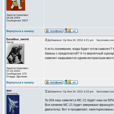
Зарегистрирован:
06.08.2004
Сообщения: 5657
Вернуться к началу
Excalibur_sword
Добавлено: Ср Ноя 16, 2011 4:21 pm
Заголовок сооб
Автор
А есть понимание, когда будет готов самолет?
Заказы с предоплатой? А то вероятный сценари
самолет накрывается одним интересным мест
Зарегистрирован:
07.02.2010
Сообщения: 273
Откуда: Щелково
Вернуться к началу
dmi
Добавлено: Ср Ноя 16, 2011 4:23 pm
Заголовок сооб
Читатель
Ту-204 наш самолет,а МС-21 будет наш на 50%,
Вся начинка МС-21 будет американо-французс
двигатель). Вот и продвигают, заинтерисованы.