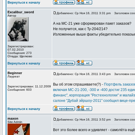
Вернуться к началу
Excalibur_sword
Добавлено: Ср Ноя 16, 2011 3:31 pm
Заголовок сооб
Автор
А на МС-21 уже сформирован пакет заказов?
Не получится, как с Ту-204/214?
Изложенные выше факты убедительно показывают
Зарегистрирован:
07.02.2010
Сообщения: 273
Откуда: Щелково
Вернуться к началу
Beginner
Добавлено: Ср Ноя 16, 2011 3:43 pm
Заголовок сооб
Лауреат
Вы об этом спрашиваете(?) -
Портфель заказов
Зарегистрирован: 11.12.2009
включая МС-21-200, -300 и -400 достиг 235 ед
Сообщения: 603
финанс", корпорация "Ростехнологии" и малай
салоне "Дубай эйршоу-2011" сообщил вице-пр
Вернуться к началу
maxon
Добавлено: Ср Ноя 16, 2011 3:52 pm
Заголовок сооб
Site Admin
Вот это более всего и удивляет - самолёта ещё 