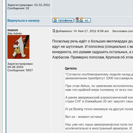
Зарегистрирован: 01.01.2011
Сообщения: 32
Вернуться к началу
maxon
Добавлено: Чт Ноя 17, 2011 8:09 am
Заголовок сооб
Site Admin
Поскольку речь идёт о больших миллиардах до
идут не шуточные. И погосяна (специально с м
конкурента, его руками задушить остальных, а
Аэрбасом. Примерно пополам, Крупнов об этом
Зарегистрирован:
06.08.2004
Цитата:
Сообщения: 5657
"Согласно опубликованному неделю назад д
авиакомпании приобретут 1006 пассажирски
При этом Airbus, по заявлению исполнител
нам «по крайней мере половину от всех пос
А ранее американский аэрокосмический кон
стран СНГ в ближайшие 20 лет закупят свы
И уж Boeing точно минимум на другую полов
Вот он - момент истины!
Нас уже нет, наше авиапромовское поле по
исключительно в иностранный авиапром. И 