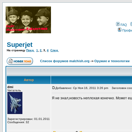
FAQ
Проф
Superjet
На страницу
Пред.
1
,
2
,
3
,
4
След.
Список форумов malchish.org
->
Оружие и технологии
Автор
dmi
Добавлено: Ср Ноя 16, 2011 3:26 pm
Заголовок сооб
Читатель
Я не знал,новость неплохая конечно. Может е
Зарегистрирован: 01.01.2011
Сообщения: 32