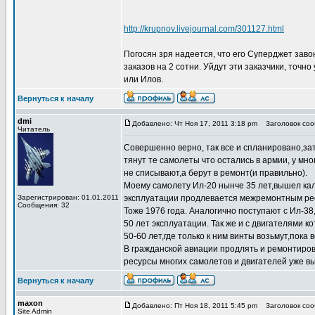
http://krupnov.livejournal.com/301127.html
Погосян зря надеется, что его Суперджет заво
заказов на 2 сотни. Уйдут эти заказчики, точно
или Илов.
Вернуться к началу
dmi
Добавлено: Чт Ноя 17, 2011 3:18 pm
Заголовок сооб
Читатель
Совершенно верно, так все и спланировано,за
тянут те самолеты что остались в армии, у м
не списывают,а берут в ремонт(и правильно).
Моему самолету Ил-20 нынче 35 лет,вышел кал
Зарегистрирован: 01.01.2011
эксплуатации продлевается межремонтным ресу
Сообщения: 32
Тоже 1976 года. Аналогично поступают с Ил-38
50 лет эксплуатации. Так же и с двигателями 
50-60 лет,где только к ним винты возьмут,пока 
В гражданской авиации продлять и ремонтиров
ресурсы многих самолетов и двигателей уже в
Вернуться к началу
maxon
Добавлено: Пт Ноя 18, 2011 5:45 pm
Заголовок сооб
Site Admin