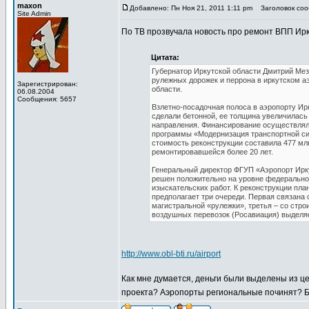
maxon
Добавлено: Пн Ноя 21, 2011 1:11 pm
Заголовок сооб
Site Admin
По ТВ прозвучала новость про ремонт ВПП Ирк
Цитата:
Губернатор Иркутской области Дмитрий Мез
рулежных дорожек и перрона в иркутском а
Зарегистрирован:
области.
06.08.2004
Сообщения: 5657
Взлетно-посадочная полоса в аэропорту Ирк
сделали бетонной, ее толщина увеличилась 
направления. Финансирование осуществлял
программы «Модернизация транспортной си
стоимость реконструкции составила 477 мл
ремонтировавшейся более 20 лет.
Генеральный директор ФГУП «Аэропорт Ирк
решен положительно на уровне федеральног
изыскательских работ. К реконструкции пла
предполагает три очереди. Первая связана
магистральной «рулежки», третья – со стр
воздушных перевозок (Росавиация) выделяет
http://www.obl-bti.ru/airport
Как мне думается, деньги были выделены из це
проекта? Аэропорты региональные починят? 