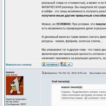
реальный товар со стоимостью), а может и не 
ФИЗИЧЕСКАЯ разница. Вы нащупали её существ
в сейфе - это лишь возможность получить реал
получили иным другим привычным способо
Можно, но
УСЛОВНО
. При условии, что
покупа
есть возможность превращения денег в реальн
И денежный капитал также можно считать фикт
ресурсы - землю, фабрики, золотые слитки...
Мы упираемся тут в другую тему - что такое д
физическую материальную ценность согласно ци
начинают принимать за реальную ценность, за
Вернуться к началу
maxon
Добавлено: Пн Окт 31, 2011 9:53 am
Заголовок сооб
Site Admin
Graf писал(а):
maxon писал(а):
Однако. Педалировать вопрос сеньо
эмиссионными центрами основан не 
обязательствами. ЦБ шлёпают свои о
Зарегистрирован:
06.08.2004
Сообщения: 5657