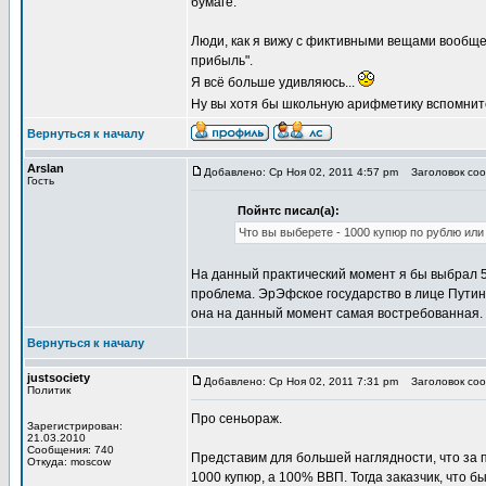
бумаге.
Люди, как я вижу с фиктивными вещами вообще н
прибыль".
Я всё больше удивляюсь...
Ну вы хотя бы школьную арифметику вспомните, 
Вернуться к началу
Arslan
Добавлено: Ср Ноя 02, 2011 4:57 pm
Заголовок соо
Гость
Пойнтс писал(а):
Что вы выберете - 1000 купюр по рублю или
На данный практический момент я бы выбрал 50
проблема. ЭрЭфское государство в лице Пути
она на данный момент самая востребованная.
Вернуться к началу
justsociety
Добавлено: Ср Ноя 02, 2011 7:31 pm
Заголовок соо
Политик
Про сеньораж.
Зарегистрирован:
21.03.2010
Сообщения: 740
Представим для большей наглядности, что за п
Откуда: moscow
1000 купюр, а 100% ВВП. Тогда заказчик, что 