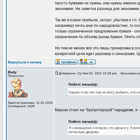
просто бумажки не нужны, ему нужны именно де
экономике. Не заметна разница для экономики
Так же в плане прибыли, затрат, убытков и т.п
например) печть книг по народовластию, то по
только ограниченное предложение бумаги - опя
ограничения по объему рынка бумаги. Опять сл
Но тем не менее все это лишь тренировка в соч
конкретной цели идет разговор о сеньораже
Вернуться к началу
Rudy
Добавлено: Ср Ноя 02, 2011 10:38 pm
Заголовок со
Политолог
Пойнтс писал(а):
Однако я до сих пор не могу выбрать, кто и
Зарегистрирован: 11.01.2010
Сообщения: 1028
Максон стоит на "бухгалтерской" парадигме, я 
Пойнтс писал(а):
Я совершенно согласен, что деньги у Э воз
печатным двором).