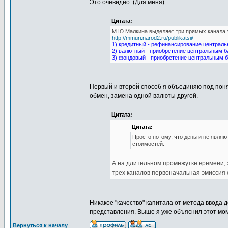
Это очевидно. (Для меня) .
Цитата:
М.Ю Малкина выделяет три прямых канала 
http://mmuri.narod2.ru/publikatsii/
1) кредитный - рефинансирование централ
2) валютный - приобретение центральным б
3) фондовый - приобретение центральным 
Первый и второй способ я объединяю под поня
обмен, замена одной валюты другой.
Цитата:
Цитата:
Просто потому, что деньги не явля
стоимостей.
А на длительном промежутке времени, э
трех каналов первоначальная эмиссия
Никакое "качество" капитала от метода ввода д
представления. Выше я уже объяснил этот мом
Вернуться к началу