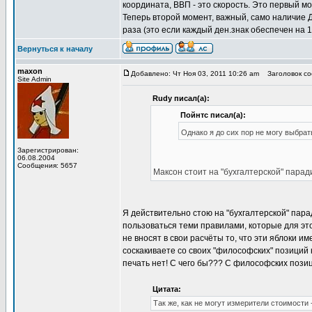
координата, ВВП - это скорость. Это первый мо
Теперь второй момент, важный, само наличие Д
раза (это если каждый ден.знак обеспечен на 
Вернуться к началу
maxon
Добавлено: Чт Ноя 03, 2011 10:26 am
Заголовок соо
Site Admin
Rudy писал(а):
Пойнтс писал(а):
Однако я до сих пор не могу выбрат
Зарегистрирован:
06.08.2004
Сообщения: 5657
Максон стоит на "бухгалтерской" парад
Я действительно стою на "бухгалтерской" пара
пользоваться теми правилами, которые для эт
не вносят в свои расчёты то, что эти яблоки 
соскакиваете со своих "философских" позиций к
печать нет! С чего бы??? С философских позиц
Цитата:
Так же, как не могут измерители стоимости 