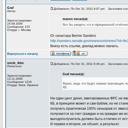
Graf
Добавлено: Пн Окт 31, 2011 6:07 pm
Заголовок сооб
Автор
maxon писал(а):
Зарегистрирован:
24.09.2009
Вот бы увидеть это в официальной отчётност
Сообщения: 215
Откуда: г. Москва
От сенатора Bernie Sanders
http://sanders.senate.gov/newsroom/news/?id=
Внизу есть ссылка, доклад можно скачать.
Вернуться к началу
uncle_Alex
Добавлено: Пн Окт 31, 2011 6:46 pm
Заголовок сооб
Политолог
Graf писал(а):
Зарегистрирован:
13.12.2008
Сообщения: 1216
Верно, ведь это будет первая транзакция, 
Откуда: Киев, Украина
КБ.
Ни один цент денег, эмитированных ФРС не явля
КБ, в принципе может и сам бублик, но не стан
получать практически 100% сеньораж от эмисси
получается за счет граждан и на граждан же и
выгодополучатель должен быть отличен от ист
И первое и второе, не объект, а результат.