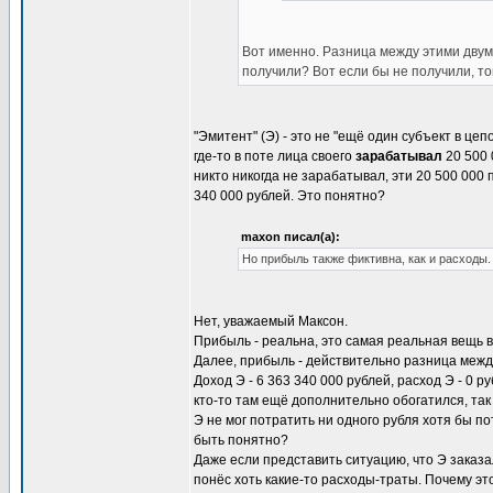
Вот именно. Разница между этими двумя
получили? Вот если бы не получили, т
"Эмитент" (Э) - это не "ещё один субъект в це
где-то в поте лица своего
зарабатывал
20 500 
никто никогда не зарабатывал, эти 20 500 000 
340 000 рублей. Это понятно?
maxon писал(а):
Но прибыль также фиктивна, как и расходы.
Нет, уважаемый Максон.
Прибыль - реальна, это самая реальная вещь в
Далее, прибыль - действительно разница межд
Доход Э - 6 363 340 000 рублей, расход Э - 0 р
кто-то там ещё дополнительно обогатился, так 
Э не мог потратить ни одного рубля хотя бы по
быть понятно?
Даже если представить ситуацию, что Э заказал
понёс хоть какие-то расходы-траты. Почему эт