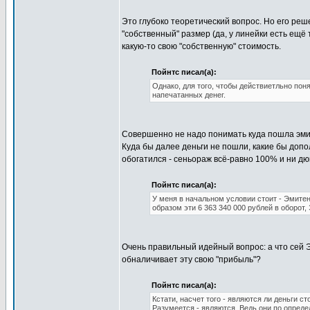
Это глубоко теоретический вопрос. Но его ре
"собственный" размер (да, у линейки есть ещё т
какую-то свою "собственную" стоимость.
Пойнтс писал(а):
Однако, для того, чтобы действиетльно пон
напечатанных денег.
Совершенно не надо понимать куда пошла эми
Куда бы далее деньги не пошли, какие бы допо
обогатился - сеньораж всё-равно 100% и ни д
Пойнтс писал(а):
У меня в начальном условии стоит - Эмитен
образом эти 6 363 340 000 рублей в оборот
Очень правильный идейный вопрос: а что сей Э
обналичивает эту свою "прибыль"?
Пойнтс писал(а):
Кстати, насчет того - являются ли деньги с
Разумеется - являются. Ведь они по опреде