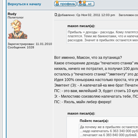
Вернуться к началу
Rudy
Добавлено: Ср Ноя 02, 2011 12:03 pm
Заголовок со
Политолог
maxon писал(а):
Прибыль = доходы - расходы. Кому платятся 
платятся. Теми же банкнотами, что и напеча
расходов. Значит в прибылях останется ме
Зарегистрирован: 11.01.2010
Сообщения: 1028
Вот именно, Максон, что за путаница?
Какое отношение доходы "печатного станка" им
нихиль, ничего не потратил, а получил 100 до
осталось у "печатного станка" "эмитенту" это д
Идея 100% сеньоража настолько проста, что ум
Эмитент (Э): - А напечатай-ка мне брат Печат
ПС: - это вам, милейший Э, будет стоить 10 ку
Э: - Милостиво соизволяю напечатать тебе, ПС,
ПС: - Яхоль, майн либер фюрер!
maxon писал(а):
Пойнтс писал(а):
Да почему же в прибылях останетс
...надо напечатать 6 363 340 000 руб
...печатают на 6 383 840 000 рублей.