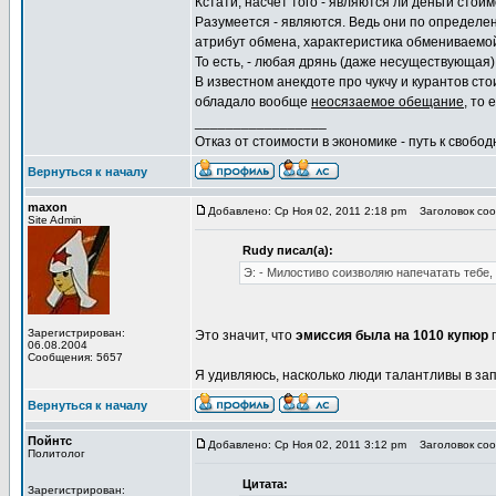
Кстати, насчет того - являются ли деньги стои
Разумеется - являются. Ведь они по определен
атрибут обмена, характеристика обмениваемо
То есть, - любая дрянь (даже несуществующая)
В известном анекдоте про чукчу и курантов ст
обладало вообще
неосязаемое обещание
, то 
_________________
Отказ от стоимости в экономике - путь к свобод
Вернуться к началу
maxon
Добавлено: Ср Ноя 02, 2011 2:18 pm
Заголовок соо
Site Admin
Rudy писал(а):
Э: - Милостиво соизволяю напечатать тебе, 
Зарегистрирован:
Это значит, что
эмиссия была на 1010 купюр
п
06.08.2004
Сообщения: 5657
Я удивляюсь, насколько люди талантливы в з
Вернуться к началу
Пойнтс
Добавлено: Ср Ноя 02, 2011 3:12 pm
Заголовок соо
Политолог
Цитата:
Зарегистрирован: