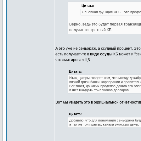
Цитата:
Основная функция ФРС - это предос
Верно, ведь это будет первая транзак
получит конкретный КБ.
А это уже не сеньораж, а ссудный процент. Эт
есть получает-то в
виде ссуды
КБ может и "се
что эмитировал ЦБ.
Цитата:
Итак, цифры говорят нам, что между декаб
вязкой грязи банки, корпорации и правител
Бог знает, до каких пределов дошла его бл
в шестнадцать триллионов долларов.
Вот бы увидеть это в официальной отчётности! 
Цитата:
Добавлю, что для понимания сеньоража буде
а так же три прямых канала эмиссии денег.