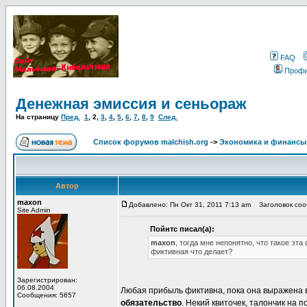
FAQ
Проф
Денежная эмиссия и сеньораж
На страницу
Пред.
1
,
2
,
3
,
4
,
5
,
6
,
7
,
8
,
9
След.
Список форумов malchish.org
->
Экономика и финансы
Автор
maxon
Добавлено: Пн Окт 31, 2011 7:13 am
Заголовок сооб
Site Admin
Пойнтс писал(а):
maxon
, тогда мне непонятно, что такое э
фиктивная что делает?
Зарегистрирован:
06.08.2004
Любая прибыль фиктивна, пока она выражена в
Сообщения: 5657
обязательство
. Некий квиточек, талончик на