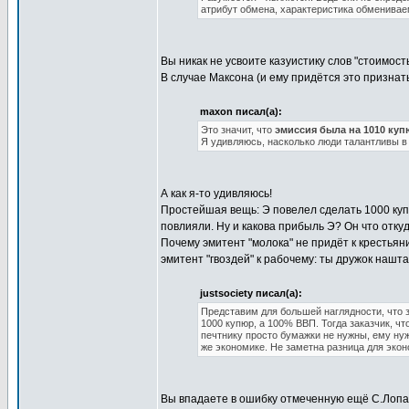
атрибут обмена, характеристика обменивае
Вы никак не усвоите казуистику слов "стоимость
В случае Максона (и ему придётся это признат
maxon писал(а):
Это значит, что
эмиссия была на 1010 куп
Я удивляюсь, насколько люди талантливы в
А как я-то удивляюсь!
Простейшая вещь: Э повелел сделать 1000 ку
повлияли. Ну и какова прибыль Э? Он что откуд
Почему эмитент "молока" не придёт к крестьяни
эмитент "гвоздей" к рабочему: ты дружок наштам
justsociety писал(а):
Представим для большей наглядности, что з
1000 купюр, а 100% ВВП. Тогда заказчик, ч
печтнику просто бумажки не нужны, ему нужн
же экономике. Не заметна разница для экон
Вы впадаете в ошибку отмеченную ещё С.Лопат