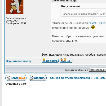
uncle_Alex писал(а):
Rudy писал(а):
Совершенно не надо понимать куда 
Зарегистрирован:
06.08.2004
Эмиссия денег — выпуск в
ОБРАЩЕНИ
Сообщения: 5657
философов оно по другому?
Позволю обратить внимание, участнико
профессионально.
Это лишь один из возможных способов - креди
Вернуться к началу
Показать сообщения:
Список форумов malchish.org
->
Экономи
Страница
2
из
9