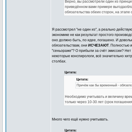
Верно, вы рассмотрели один из принци
приведённом вами примере выгодаоблад
обязательства обеих сторон, на этапе
Я рассмотрел "не один из", а реально действу
экономике не как результат простого производст
оно должно быть, по идее, погашено. И доволь
обязательствам, они
ИСЧЕЗАЮТ
. Полностью 
"сеньораже"? О прибыли за счёт эмиссии? Нет 
некоторые конспирологи, всё значительно хитр
столбах.
Цитата:
Цитата:
Причём как бы временный - обязат
Необходимо учитывать и величину врем
только через 10-30 лет (срок погашения
Много чего ещё нужно учитывать.
Цитата: