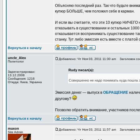
Объясняю последний раз. Так что будьте внима
купюр БОЛЬШЕ, чем положил себе в карман.
И если вы считаете, что эти 10 купюр НИЧЕГО 
отказывать в существовании и остальных 1000
отказывается воспринимать существование тако
станку. Тут либо эмиссия есть вместе с платой 
Вернуться к началу
uncle_Alex
Добавлено: Чт Ноя 03, 2011 11:30 am
Заголовок соо
Политолог
Rudy писал(а):
Зарегистрирован:
13.12.2008
Сообщения: 1216
Совершенно не надо понимать куда пошла э
Откуда: Киев, Украина
Эмиссия денег — выпуск в
ОБРАЩЕНИЕ
налич
другому?
Позволю обратить внимание, участников после
Вернуться к началу
maxon
Добавлено: Чт Ноя 03, 2011 11:57 am
Заголовок соо
Site Admin