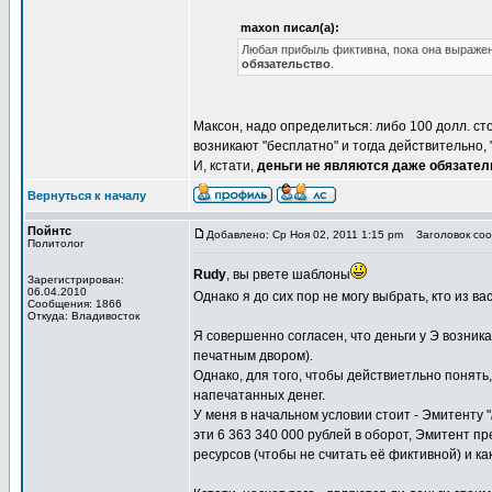
maxon писал(а):
Любая прибыль фиктивна, пока она выражен
обязательство
.
Максон, надо определиться: либо 100 долл. стоя
возникают "бесплатно" и тогда действительно, 
И, кстати,
деньги не являются даже обязате
Вернуться к началу
Пойнтс
Добавлено: Ср Ноя 02, 2011 1:15 pm
Заголовок соо
Политолог
Rudy
, вы рвете шаблоны
Зарегистрирован:
06.04.2010
Однако я до сих пор не могу выбрать, кто из ва
Сообщения: 1866
Откуда: Владивосток
Я совершенно согласен, что деньги у Э возник
печатным двором).
Однако, для того, чтобы действиетльно понять
напечатанных денег.
У меня в начальном условии стоит - Эмитенту "
эти 6 363 340 000 рублей в оборот, Эмитент п
ресурсов (чтобы не считать её фиктивной) и к