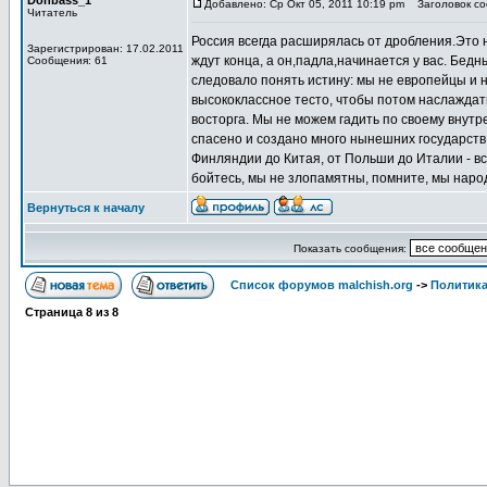
Donbass_1
Добавлено: Ср Окт 05, 2011 10:19 pm
Заголовок соо
Читатель
Россия всегда расширялась от дробления.Это н
Зарегистрирован: 17.02.2011
ждут конца, а он,падла,начинается у вас. Бед
Сообщения: 61
следовало понять истину: мы не европейцы и н
высококлассное тесто, чтобы потом наслаждат
восторга. Мы не можем гадить по своему внутре
спасено и создано много нынешних государств,
Финляндии до Китая, от Польши до Италии - в
бойтесь, мы не злопамятны, помните, мы наро
Вернуться к началу
Показать сообщения:
Список форумов malchish.org
->
Политика
Страница
8
из
8