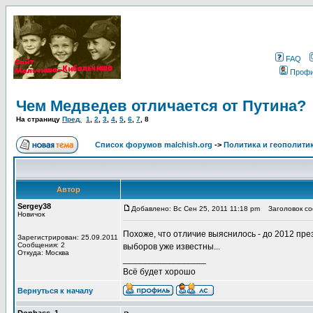
FAQ
Проф
Чем Медведев отличается от Путина?
На страницу
Пред.
1
,
2
,
3
,
4
,
5
,
6
,
7
,
8
Список форумов malchish.org
->
Политика и геополити
Автор
Sergey38
Добавлено: Вс Сен 25, 2011 11:18 pm
Заголовок соо
Новичок
Похоже, что отличие выяснилось - до 2012 пре
Зарегистрирован: 25.09.2011
Сообщения: 2
выборов уже известны...
Откуда: Москва
_________________
Всё будет хорошо
Вернуться к началу