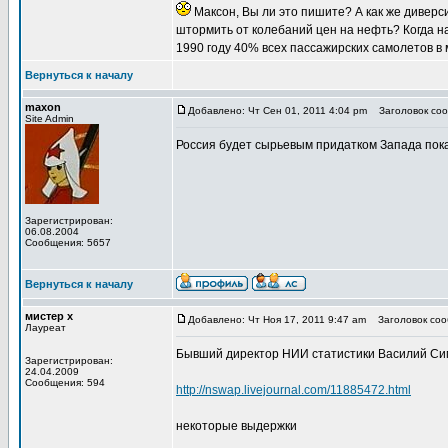
Максон, Вы ли это пишите? А как же диверс
штормить от колебаний цен на нефть? Когда н
1990 году 40% всех пассажирских самолетов в
Вернуться к началу
maxon
Добавлено: Чт Сен 01, 2011 4:04 pm
Заголовок сооб
Site Admin
Россия будет сырьевым придатком Запада пока 
Зарегистрирован:
06.08.2004
Сообщения: 5657
Вернуться к началу
мистер х
Добавлено: Чт Ноя 17, 2011 9:47 am
Заголовок сооб
Лауреат
Бывший директор НИИ статистики Василий Сим
Зарегистрирован:
24.04.2009
Сообщения: 594
http://nswap.livejournal.com/11885472.html
некоторые выдержки