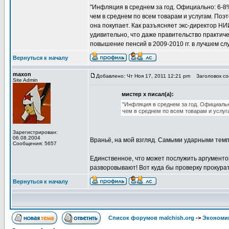
"Инфляция в среднем за год. Официально: 6-8%
чем в среднем по всем товарам и услугам. По
она покупает. Как разъясняет экс-директор НИ
удивительно, что даже правительство практиче
повышение пенсий в 2009-2010 гг. в лучшем сл
Вернуться к началу
maxon
Добавлено: Чт Ноя 17, 2011 12:21 pm
Заголовок соо
Site Admin
мистер х писал(а):
"Инфляция в среднем за год. Официальн
чем в среднем по всем товарам и услуг
Зарегистрирован:
06.08.2004
Враньё, на мой взгляд. Самыми ударными темп
Сообщения: 5657
Единственное, что может послужить аргументом
разворовывают! Вот куда бы проверку прокурат
Вернуться к началу
Список форумов malchish.org
->
Экономи