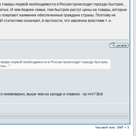
на товары первой необходимости в России происходит гораздо быстрее,
атых. И чем беднее семья, тем быстрее растут цены на товары, которые
рые покупают наименее обеспеченные граждане страны. Поэтому не
татистики означают, в частности, что хваленое властями т. н.
 товары первой необходимости в России происходит гораздо быстрее,
ых..."
о неимоверно, выше чем на западе и главное - за что? Всё
Часовой пояс: GMT + 3