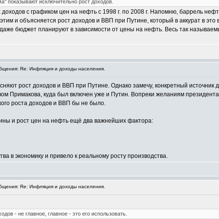
ма" показывают исключительно рост доходов.
оходов с графиком цен на нефть с 1998 г. по 2008 г. Напомню, баррель нефти в
, этим и объясняется рост доходов и ВВП при Путине, который в аккурат в это
с даже бюджет планируют в зависимости от цены на нефть. Весь так называ
щения: Re: Инфляция и доходы населения.
няют рост доходов и ВВП при Путине. Однако замечу, конкретный источник дохо
м Примакова, куда был включен уже и Путин. Вопреки желаниям президента 
кого роста доходов и ВВП бы не было.
ины и рост цен на нефть ещё два важнейших фактора:
тва в экономику и привело к реальному росту производства.
щения: Re: Инфляция и доходы населения.
дов - не главное, главное - это его использовать.