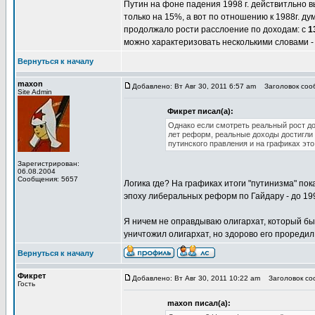
Путин на фоне падения 1998 г. действитльно в
только на 15%, а вот по отношению к 1988г. д
продолжало рости расслоение по доходам: с
1
можно характеризовать несколькими словами -
Вернуться к началу
maxon
Добавлено: Вт Авг 30, 2011 6:57 am
Заголовок сооб
Site Admin
Фикрет писал(а):
Однако если смотреть реальный рост дохо
лет реформ, реальные доходы достигли 
путинского правления и на графиках это
Зарегистрирован:
06.08.2004
Сообщения: 5657
Логика где? На графиках итоги "путинизма" пок
эпоху либеральных реформ по Гайдару - до 199
Я ничем не оправдываю олигархат, который был
уничтожил олигархат, но здорово его проредил
Вернуться к началу
Фикрет
Добавлено: Вт Авг 30, 2011 10:22 am
Заголовок соо
Гость
maxon писал(а):