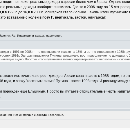
ыглядит не плохо, реальные доходы выросли более чем в 3 раза. Однако если 
умаю реальные доходы наоборот снизились. Где-то в 2006 году, за 15 лет реф
3,8
в 1998г. до
16,8
в 2008г., олигархов стало больше. Таковы итоги путинского
 это
вставание с колен в позу Г
,
вертикаль
,
застой
,
олигархат
.
щения: Re: Инфляция и доходы населения.
дов с 1991 по 2008 гг., то они выросли только на 15%, а вот по отношению к 1988г. д
уровня 1991г. За годы правления Путина продолжало рости расслоение по доходам: с
 наглядно видно. Коротко итоги путинизма можно характеризовать несколькими словам
азывают исключительно рост доходов. А если сравниваете с 1988 годом, то это
8 года, и эпоху "госкапитализма" Путина - после 1998 года. И разницу между
 порождён ещё Ельциным. Просто вы путаете отрицательные черты капитализм
.
бщения: Re: Инфляция и доходы населения.