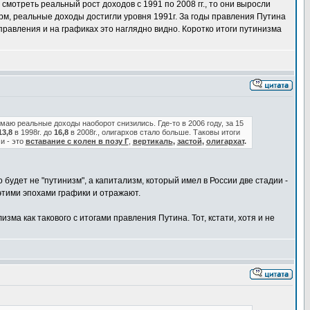
смотреть реальный рост доходов с 1991 по 2008 гг., то они выросли
орм, реальные доходы достигли уровня 1991г. За годы правления Путина
 правления и на графиках это наглядно видно. Коротко итоги путинизма
умаю реальные доходы наоборот снизились. Где-то в 2006 году, за 15
13,8
в 1998г. до
16,8
в 2008г., олигархов стало больше. Таковы итоги
и - это
вставание с колен в позу Г
,
вертикаль
,
застой
,
олигархат
.
 будет не "путинизм", а капитализм, который имел в России две стадии -
 этими эпохами графики и отражают.
а как такового с итогами правления Путина. Тот, кстати, хотя и не