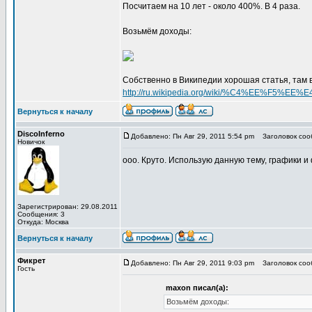
Посчитаем на 10 лет - около 400%. В 4 раза.
Возьмём доходы:
Собственно в Википедии хорошая статья, там в
http://ru.wikipedia.org/wiki/%C4%EE%
Вернуться к началу
DiscoInferno
Добавлено: Пн Авг 29, 2011 5:54 pm
Заголовок сооб
Новичок
ооо. Круто. Использую данную тему, графики и
Зарегистрирован: 29.08.2011
Сообщения: 3
Откуда: Москва
Вернуться к началу
Фикрет
Добавлено: Пн Авг 29, 2011 9:03 pm
Заголовок сооб
Гость
maxon писал(а):
Возьмём доходы: