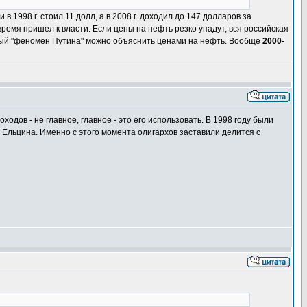
 1998 г. стоил 11 долл, а в 2008 г. доходил до 147 долларов за
 время пришел к власти. Если цены на нефть резко упадут, вся российская
емый "феномен Путина" можно объяснить ценами на нефть. Вообще
2000-
дов - не главное, главное - это его использовать. В 1998 году были
Ельцина. Именно с этого момента олигархов заставили делится с