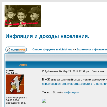
Инфляция и доходы населения.
Список форумов malchish.org
->
Экономика и финансы
Автор
maxon
Добавлено: Вт Мар 29, 2011 12:32 pm
Заголовок со
Site Admin
В ЖЖ вышел длинный спор с неким дремучим ко
http://malchish-org.livejournal.com/86172.html
Так вот. Возмём
инфляцию
:
Зарегистрирован:
06.08.2004
Сообщения: 5657