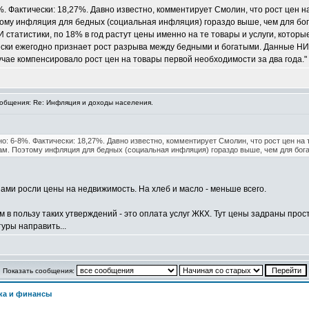
. Фактически: 18,27%. Давно известно, комментирует Смолин, что рост цен 
этому инфляция для бедных (социальная инфляция) гораздо выше, чем для бог
И статистики, по 18% в год растут цены именно на те товары и услуги, кото
ски ежегодно признает рост разрыва между бедными и богатыми. Данные НИИ с
учае компенсировало рост цен на товары первой необходимости за два года."
бщения: Re: Инфляция и доходы населения.
о: 6-8%. Фактически: 18,27%. Давно известно, комментирует Смолин, что рост цен на
ам. Поэтому инфляция для бедных (социальная инфляция) гораздо выше, чем для богат
ами росли цены на недвижимость. На хлеб и масло - меньше всего.
 в пользу таких утверждений - это оплата услуг ЖКХ. Тут цены задраны прост
уры направить...
Показать сообщения:
ка и финансы