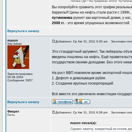
Логика где? На графиках итоги "путиниз
Вы попробуйте сравнить этот график реальных д
баррель!!! Цены на нефть стали расти с 1999г.
путиномика
рухнет как карточный домик, у на
2008 гг.
- это время упущенных возможностей.
Вернуться к началу
maxon
Добавлено: Ср Авг 31, 2011 6:30 am
Заголовок сооб
Site Admin
Это стандартный аргумент. Так либералы объяс
введены пошлины на нефть. Ещё правительство
государством своими доходами. Без этого ника
На рост ВВП повлияли кроме экспортной пошл
Зарегистрирован:
06.08.2004
1. Дефолт и девальвация рубля.
Сообщения: 5657
2. Создание крупных госкорпораций.
Всё вместе это увеличило инвестиции государс
Вернуться к началу
Фикрет
Добавлено: Ср Авг 31, 2011 8:38 pm
Заголовок сооб
Гость
maxon писал(а):
Однако замечу, конкретный источник дохо