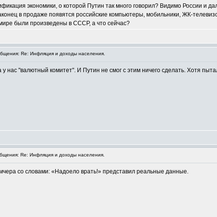
ификация экономики, о которой Путин так много говорил? Видимо России и д
аконец в продаже появятся российские компьютеры, мобильники, ЖК-телевиз
 мире были произведены в СССР, а что сейчас?
щения: Re: Инфляция и доходы населения.
у нас "валютный комитет". И Путин не смог с этим ничего сделать. Хотя пыта
щения: Re: Инфляция и доходы населения.
чера со словами: «Надоело врать!» представил реальные данные.