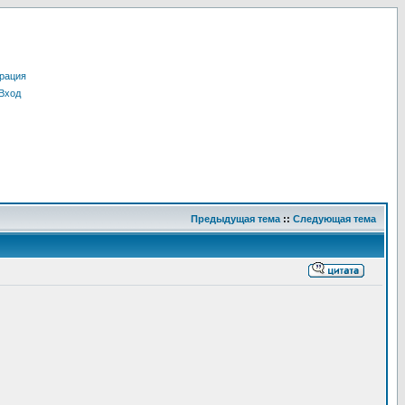
рация
Вход
Предыдущая тема
::
Следующая тема