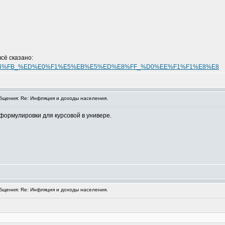
сё сказано:
F5%EE%E4%FB_%ED%E0%F1%E5%EB%E5%ED%E8%FF_%D0%EE%F1%F1%E8%E8
щения: Re: Инфляция и доходы населения.
 формулировки для курсовой в универе.
щения: Re: Инфляция и доходы населения.