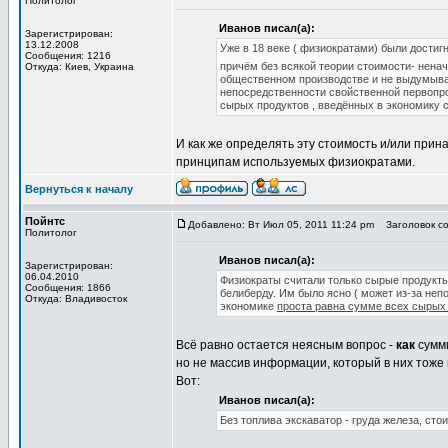
Политолог
Иванов писал(а):
Зарегистрирован:
13.12.2008
Уже в 18 веке ( физиократами) были достиг
Сообщения: 1216
причём без всякой теории стоимости- нена
Откуда: Киев, Украина
общественном производстве и не выдумывал
непосредственности свойственной первопро
сырых продуктов , введённых в экономику
И как же определять эту стоимость и/или при
принципам используемых физиократами.
Вернуться к началу
Пойнтс
Добавлено: Вт Июл 05, 2011 11:24 pm
Заголовок со
Политолог
Иванов писал(а):
Зарегистрирован:
06.04.2010
Физиократы считали только сырые продукты
Сообщения: 1866
белиберду. Им было ясно ( может из-за неп
Откуда: Владивосток
экономике
проста равна сумме всех сырых
Всё равно остается неясным вопрос -
как
сумми
но не массив информации, который в них тоже 
Вот:
Иванов писал(а):
Без топлива экскаватор - груда железа, ст