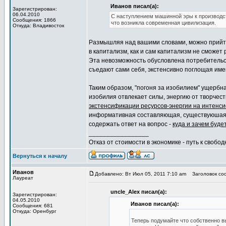
Иванов писал(а):
Зарегистрирован:
06.04.2010
С наступлением машинной эры к производст
Сообщения: 1866
что возникла современная цивилизация.
Откуда: Владивосток
Размышляя над вашими словами, можно прийти 
в капитализм, как и сам капитализм не сможет
Эта невозможность обусловлена потребительс
съедают сами себя, экстенсивно поглощая им
Таким образом, "погоня за изобилием" ущербна
изобилия отвлекает силы, энергию от творчес
экстенсификации ресурсов-энергии на интенс
информативная составляющая, существуюшая
содержать ответ на вопрос -
куда и зачем буде
_________________
Отказ от стоимости в экономике - путь к свобод
Вернуться к началу
Иванов
Добавлено: Вт Июл 05, 2011 7:10 am
Заголовок соо
Лауреат
uncle_Alex писал(а):
Зарегистрирован:
04.05.2010
Иванов писал(а):
Сообщения: 681
Откуда: Оренбург
Теперь подумайте что собственно вы