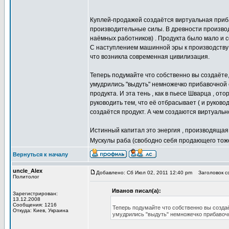
Куплей-продажей создаётся виртуальная приба
производительные силы. В древности производ
наёмных работников) . Продукта было мало и с
С наступлением машинной эры к производству 
что возникла современная цивилизация.
Теперь подумайте что собственно вы создаёте,
умудрились "выдуть" немножечко прибавочной с
продукта. И эта тень , как в пьесе Шварца , о
руководить тем, что её отбрасывает ( и руково
создаётся продукт. А чем создаются виртуальн
Истинный капитал это энергия , производящая 
Мускулы раба (свободно себя продающего тоже)
Вернуться к началу
uncle_Alex
Добавлено: Сб Июл 02, 2011 12:40 pm
Заголовок со
Политолог
Иванов писал(а):
Зарегистрирован:
13.12.2008
Сообщения: 1216
Теперь подумайте что собственно вы создаё
Откуда: Киев, Украина
умудрились "выдуть" немножечко прибавочн