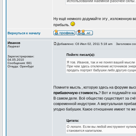
использовании наемной рабочей силы.
Ну ещё немного додумайте эту , изложенную ва
прибыль.
Вернуться к началу
Иванов
Добавлено: Сб Июл 02, 2011 5:18 am
Заголовок соо
Лауреат
Пойнтс писал(а):
Зарегистрирован:
04.05.2010
Я тов. Иванов, так и не понял вашей мысли
Сообщения: 681
При чем здесь отключение источников энерг
Откуда: Оренбург
продать портрет бабушки либо другую сущн
Помните мысль , которую здесь на форуме выс
прибавочную стоимость.
? Вот и подумайте н
В самом деле. Всё общество существует за счё
современной индустрии. А виртуальная прибаво
угодно бабушек. Какое отношение имеют те же б
Цитата:
О лопате. Если вы любой инструмент купили
становится капиталом.