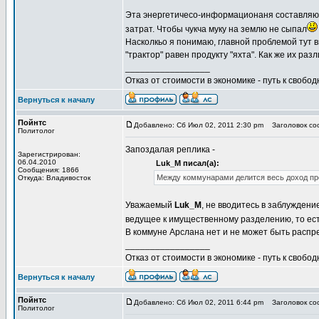
Эта энергетичесо-информационаня составляю
затрат. Чтобы чукча муку на землю не сыпал
Насколкьо я понимаю, главной проблемой тут в
"трактор" равен продукту "яхта". Как же их р
_________________
Отказ от стоимости в экономике - путь к свобод
Вернуться к началу
Пойнтс
Добавлено: Сб Июл 02, 2011 2:30 pm
Заголовок соо
Политолог
Запоздалая реплика -
Зарегистрирован:
06.04.2010
Luk_M писал(а):
Сообщения: 1866
Между коммунарами делится весь доход пр
Откуда: Владивосток
Уважаемый
Luk_M
, не вводитесь в заблуждени
ведущее к имущественному разделению, то есть
В коммуне Арслана нет и не может быть распр
_________________
Отказ от стоимости в экономике - путь к свобод
Вернуться к началу
Пойнтс
Добавлено: Сб Июл 02, 2011 6:44 pm
Заголовок соо
Политолог