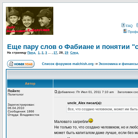
FAQ
Проф
Еще пару слов о Фабиане и понятии "
На страницу
Пред.
1
,
2
,
3
... ,
27
,
28
,
29
След.
Список форумов malchish.org
->
Экономика и финансы
Автор
Пойнтс
Добавлено: Пт Июл 01, 2011 7:10 am
Заголовок соо
Политолог
uncle_Alex писал(а):
Зарегистрирован:
06.04.2010
Все, что создано человеком, может им быть
Сообщения: 1866
Откуда: Владивосток
Маловато загребли
Не только то, что создано человеком, но и люб
может быть капиталом даже лучше, если без м