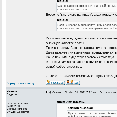
Цитата:
Как только общественный полезный продукт
становится капиталом.
Вовсе не "как только начинает", а как только у 
Цитата:
Если Вы подрядились копать яму своей лопа
становится капиталом, а выручка, минус Ва
Как только вы подрядились, капиталом станов
выручку в качестве платы.
Если вы наняли Васю, то капиталом становится
Вами заранее или купленная (арендованная) вк
Ваша прибыль существует в обоих случаях, а н
В первом случае из вашей выручки надо вычес
вашей себестоимостью.
_________________
Отказ от стоимости в экономике - путь к свобод
Вернуться к началу
Иванов
Добавлено: Пт Июл 01, 2011 7:12 am
Заголовок соо
Лауреат
uncle_Alex писал(а):
Зарегистрирован:
04.05.2010
АЛанов писал(а):
Сообщения: 681
Откуда: Оренбург
Лучше скажите, что не может быть к
всё. Ну, за редким исключением.