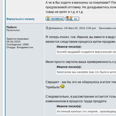
А че ж Вы ходите в магазины за покупками? По
предлагаемой оптовику. Не догадываетесь поче
товар не купят и т.д. и т.д.
Вернуться к началу
Пойнтс
Добавлено: Сб Июл 02, 2011 2:04 pm
Заголовок соо
Политолог
Я теперь понял, тов. Иванов, вы имеете в виду
Зарегистрирован:
является следствием процесса купли-продажи.
06.04.2010
Сообщения: 1866
Иванов писал(а):
Откуда: Владивосток
Куплей-продажей создаётся виртуальная пр
Меня просто смутила ваша приверженность к у
Иванов писал(а):
Капиталом мы назовём (как это было в анти
Смущает - как бы это не обернулось в итоге т
"прибыль"
Следовательно, в рассмотрении остается толь
изменненном в процессе труда продукте.
Иванов писал(а):
Истинный капитал это энергия , производящ