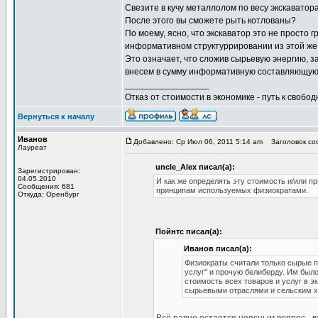
Свезите в кучу металлолом по весу экскаватора
После этого вы сможете рыть котлованы?
По моему, ясно, что экскаватор это не просто
информативном структуррировании из этой же г
Это означает, что сложив сырьевую энергию, з
внесем в сумму информативную составляющую,
_________________
Отказ от стоимости в экономике - путь к свобод
Вернуться к началу
Иванов
Добавлено: Ср Июл 06, 2011 5:14 am
Заголовок соо
Лауреат
uncle_Alex писал(а):
Зарегистрирован:
04.05.2010
И как же определять эту стоимость и/или п
Сообщения: 681
принципам используемых физиократами.
Откуда: Оренбург
Пойнтс писал(а):
Иванов писал(а):
Физиократы считали только сырые п
услуг" и прочую белиберду. Им было
стоимость всех товаров и услуг в 
сырьевыми отраслями и сельским х