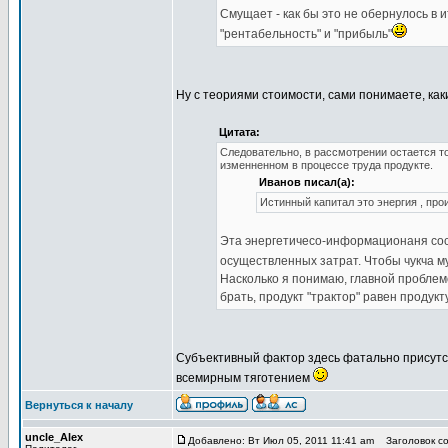
Смущает - как бы это не обернулось в 
"рентабельность" и "прибыль"
Ну с теориями стоимости, сами понимаете, ка
Цитата:
Следовательно, в рассмотрении остается то
изменненном в процессе труда продукте.
Иванов писал(а):
Истинный капитал это энергия , пр
Эта энергетичесо-информационаня со
осуществленных затрат. Чтобы чукча м
Насколько я понимаю, главной проблем
брать, продукт "трактор" равен продук
Субъективный фактор здесь фатально присут
всемирным тяготением
Вернуться к началу
uncle_Alex
Добавлено: Вт Июл 05, 2011 11:41 am
Заголовок со