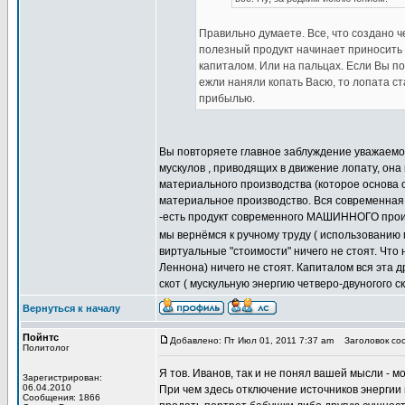
Правильно думаете. Все, что создано ч
полезный продукт начинает приносить
капиталом. Или на пальцах. Если Вы по
ежли наняли копать Васю, то лопата ст
прибылью.
Вы повторяете главное заблуждение уважаемого
мускулов , приводящих в движение лопату, она
материального производства (которое основа о
материальное производство. Вся современная 
-есть продукт современного МАШИННОГО произ
мы вернёмся к ручному труду ( использованию 
виртуальные "стоимости" ничего не стоят. Чт
Леннона) ничего не стоят. Капиталом вся эта 
скот ( мускульную энергию четверо-двуногого ск
Вернуться к началу
Пойнтс
Добавлено: Пт Июл 01, 2011 7:37 am
Заголовок соо
Политолог
Я тов. Иванов, так и не понял вашей мысли - 
Зарегистрирован:
06.04.2010
При чем здесь отключение источников энергии 
Сообщения: 1866