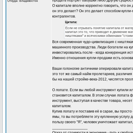
продать портрет бабушки либо другую сущнос
Откуда: Владивосток
О капитале вполне корректно говорить, что он
он это делает? Он это делает способом купли
контрагентов.
Цитата:
Если не отрывать понятие капитала от мате
капитал это то, что приводит в движение м
ништяками" и всяческими обменами "стои
Вся современная чудо-цивилизация с ништяка
машинного производства. Люди богатели на ку
инвестировались после - когда конкуренция ис
Именно отношения купли-продажи есть основа 
Ваши голоногие античники оперировали капита
это тот же самый найм пролетариев, различия
бы на нашей стройке-века-2012, числятся прол
О лопате. Если вы любой инструмент купили ил
становится капиталом. В этом случае лопата 
инструмент, выступая в качестве товара, несе
капиталом.
Купив лопату и поставив её в сарае, вы прост
ямы, то вы потребляете эту купленную услугу
пользу своего "Я", человек уничтожает капитал
_________________
Отказ от стоимости в экономике - путь к свобод