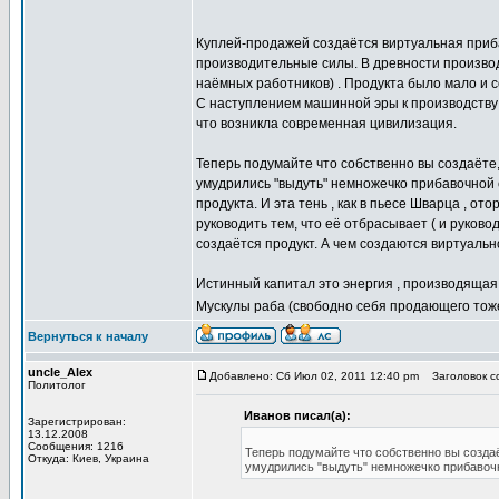
Куплей-продажей создаётся виртуальная приба
производительные силы. В древности производ
наёмных работников) . Продукта было мало и с
С наступлением машинной эры к производству 
что возникла современная цивилизация.
Теперь подумайте что собственно вы создаёте,
умудрились "выдуть" немножечко прибавочной с
продукта. И эта тень , как в пьесе Шварца , о
руководить тем, что её отбрасывает ( и руково
создаётся продукт. А чем создаются виртуальн
Истинный капитал это энергия , производящая 
Мускулы раба (свободно себя продающего тоже)
Вернуться к началу
uncle_Alex
Добавлено: Сб Июл 02, 2011 12:40 pm
Заголовок со
Политолог
Иванов писал(а):
Зарегистрирован:
13.12.2008
Сообщения: 1216
Теперь подумайте что собственно вы создаё
Откуда: Киев, Украина
умудрились "выдуть" немножечко прибавочн