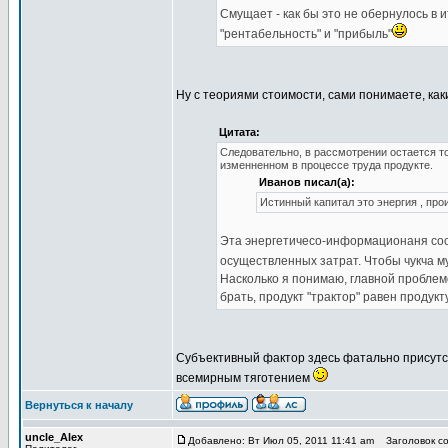
Смущает - как бы это не обернулось в 
"рентабельность" и "прибыль"
Ну с теориями стоимости, сами понимаете, ка
Цитата:
Следовательно, в рассмотрении остается то
изменненном в процессе труда продукте.
Иванов писал(а):
Истинный капитал это энергия , пр
Эта энергетичесо-информационаня со
осуществленных затрат. Чтобы чукча м
Насколько я понимаю, главной проблем
брать, продукт "трактор" равен продук
Субъективный фактор здесь фатально присут
всемирным тяготением
Вернуться к началу
uncle_Alex
Добавлено: Вт Июл 05, 2011 11:41 am
Заголовок со