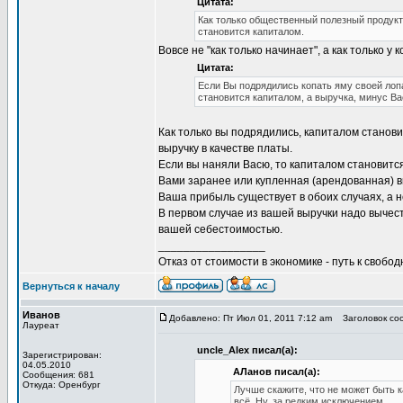
Цитата:
Как только общественный полезный продукт
становится капиталом.
Вовсе не "как только начинает", а как только у 
Цитата:
Если Вы подрядились копать яму своей лопа
становится капиталом, а выручка, минус Ва
Как только вы подрядились, капиталом станов
выручку в качестве платы.
Если вы наняли Васю, то капиталом становится
Вами заранее или купленная (арендованная) вк
Ваша прибыль существует в обоих случаях, а н
В первом случае из вашей выручки надо вычес
вашей себестоимостью.
_________________
Отказ от стоимости в экономике - путь к свобод
Вернуться к началу
Иванов
Добавлено: Пт Июл 01, 2011 7:12 am
Заголовок соо
Лауреат
uncle_Alex писал(а):
Зарегистрирован:
04.05.2010
АЛанов писал(а):
Сообщения: 681
Откуда: Оренбург
Лучше скажите, что не может быть к
всё. Ну, за редким исключением.