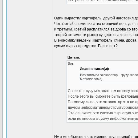
Всё равно остается неясным вопрос -
к
Один вырастил картофель, другой наготовил др
Четвёртый сложил из этих кирпичей печь для п
и третьим. Третий расплатился за дрова со в
теорий стоимости рынок существовал с незапа
В экономику введены: картофель, глина, дрова.
сумме сырых продуктов. Разве нет?
Цитата:
Вот:
Иванов писал(а):
Без топлива экскаватор - груда жел
металлолома).
Свезите в кучу металлолом по весу экск
После этого вы сможете рыть котлова
По моему, ясно, что экскаватор это не
другом информативном структуррировани
Это означает, что сложив сырьевую эне
если не внесем в сумму информативную
Ну я же объяснял, что именно труд придаёт тов