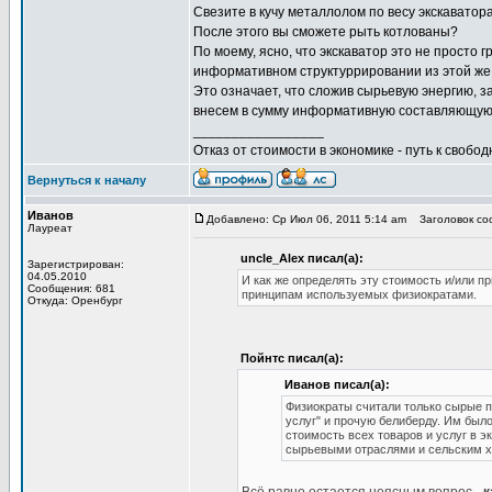
Свезите в кучу металлолом по весу экскаватора
После этого вы сможете рыть котлованы?
По моему, ясно, что экскаватор это не просто
информативном структуррировании из этой же г
Это означает, что сложив сырьевую энергию, з
внесем в сумму информативную составляющую,
_________________
Отказ от стоимости в экономике - путь к свобод
Вернуться к началу
Иванов
Добавлено: Ср Июл 06, 2011 5:14 am
Заголовок соо
Лауреат
uncle_Alex писал(а):
Зарегистрирован:
04.05.2010
И как же определять эту стоимость и/или п
Сообщения: 681
принципам используемых физиократами.
Откуда: Оренбург
Пойнтс писал(а):
Иванов писал(а):
Физиократы считали только сырые п
услуг" и прочую белиберду. Им было
стоимость всех товаров и услуг в 
сырьевыми отраслями и сельским х