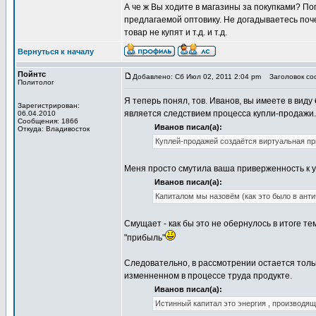
А че ж Вы ходите в магазины за покупками? По
предлагаемой оптовику. Не догадываетесь поче
товар не купят и т.д. и т.д.
Вернуться к началу
Пойнтс
Добавлено: Сб Июл 02, 2011 2:04 pm
Заголовок соо
Политолог
Я теперь понял, тов. Иванов, вы имеете в виду
Зарегистрирован:
является следствием процесса купли-продажи.
06.04.2010
Сообщения: 1866
Иванов писал(а):
Откуда: Владивосток
Куплей-продажей создаётся виртуальная пр
Меня просто смутила ваша приверженность к у
Иванов писал(а):
Капиталом мы назовём (как это было в анти
Смущает - как бы это не обернулось в итоге т
"прибыль"
Следовательно, в рассмотрении остается толь
изменненном в процессе труда продукте.
Иванов писал(а):
Истинный капитал это энергия , производящ