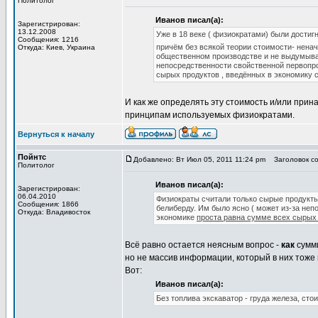
Политолог
Иванов писал(а):
Зарегистрирован:
13.12.2008
Уже в 18 веке ( физиократами) были достиг
Сообщения: 1216
причём без всякой теории стоимости- нена
Откуда: Киев, Украина
общественном производстве и не выдумывал
непосредственности свойственной первопро
сырых продуктов , введённых в экономику
И как же определять эту стоимость и/или при
принципам используемых физиократами.
Вернуться к началу
Пойнтс
Добавлено: Вт Июл 05, 2011 11:24 pm
Заголовок со
Политолог
Иванов писал(а):
Зарегистрирован:
06.04.2010
Физиократы считали только сырые продукты
Сообщения: 1866
белиберду. Им было ясно ( может из-за неп
Откуда: Владивосток
экономике
проста равна сумме всех сырых
Всё равно остается неясным вопрос -
как
сумми
но не массив информации, который в них тоже 
Вот:
Иванов писал(а):
Без топлива экскаватор - груда железа, ст