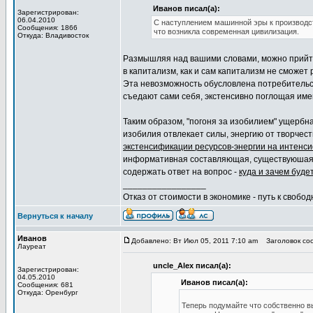
Иванов писал(а):
Зарегистрирован:
06.04.2010
С наступлением машинной эры к производст
Сообщения: 1866
что возникла современная цивилизация.
Откуда: Владивосток
Размышляя над вашими словами, можно прийти 
в капитализм, как и сам капитализм не сможет
Эта невозможность обусловлена потребительс
съедают сами себя, экстенсивно поглощая им
Таким образом, "погоня за изобилием" ущербна
изобилия отвлекает силы, энергию от творчес
экстенсификации ресурсов-энергии на интенс
информативная составляющая, существуюшая
содержать ответ на вопрос -
куда и зачем буде
_________________
Отказ от стоимости в экономике - путь к свобод
Вернуться к началу
Иванов
Добавлено: Вт Июл 05, 2011 7:10 am
Заголовок соо
Лауреат
uncle_Alex писал(а):
Зарегистрирован:
04.05.2010
Иванов писал(а):
Сообщения: 681
Откуда: Оренбург
Теперь подумайте что собственно вы