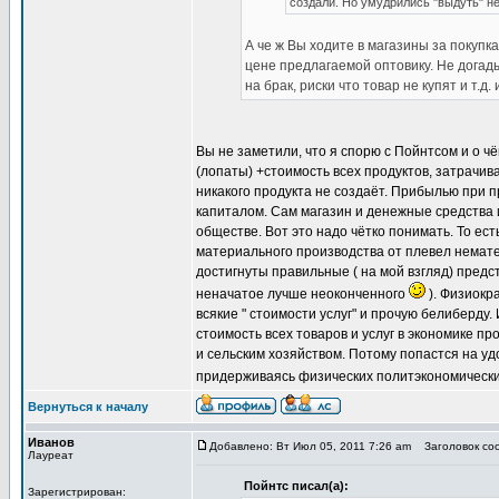
создали. Но умудрились "выдуть" н
А че ж Вы ходите в магазины за покупк
цене предлагаемой оптовику. Не догад
на брак, риски что товар не купят и т.д. и
Вы не заметили, что я спорю с Пойнтсом и о ч
(лопаты) +стоимость всех продуктов, затрачив
никакого продукта не создаёт. Прибылью при п
капиталом. Сам магазин и денежные средства 
обществе. Вот это надо чётко понимать. То ес
материального производства от плевел немате
достигнуты правильные ( на мой взгляд) пред
неначатое лучше неоконченного
). Физиокр
всякие " стоимости услуг" и прочую белиберду
стоимость всех товаров и услуг в экономике п
и сельским хозяйством. Потому попастся на уд
придерживаясь физических политэкономических
Вернуться к началу
Иванов
Добавлено: Вт Июл 05, 2011 7:26 am
Заголовок соо
Лауреат
Пойнтс писал(а):
Зарегистрирован: