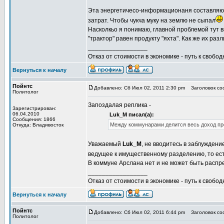
Эта энергетичесо-информационаня составляю
затрат. Чтобы чукча муку на землю не сыпал
Насколкьо я понимаю, главной проблемой тут в
"трактор" равен продукту "яхта". Как же их р
_________________
Отказ от стоимости в экономике - путь к свобод
Вернуться к началу
Пойнтс
Добавлено: Сб Июл 02, 2011 2:30 pm
Заголовок соо
Политолог
Запоздалая реплика -
Зарегистрирован:
06.04.2010
Luk_M писал(а):
Сообщения: 1866
Между коммунарами делится весь доход пр
Откуда: Владивосток
Уважаемый
Luk_M
, не вводитесь в заблуждени
ведущее к имущественному разделению, то есть
В коммуне Арслана нет и не может быть распр
_________________
Отказ от стоимости в экономике - путь к свобод
Вернуться к началу
Пойнтс
Добавлено: Сб Июл 02, 2011 6:44 pm
Заголовок соо
Политолог