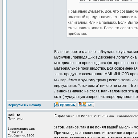
Правильно думаете. Все, что создано ч
полезный продукт начинает приносить
капиталом. Или на пальцах. Если Вы по
ежли наняли копать Васю, то лопата ст
прибылью.
Вы повторяете главное заблуждение уважаемого
мускулов , приводящих в движение лопату, она
материального производства (которое основа о
материальное производство. Вся современная 
-есть продукт современного МАШИННОГО произ
мы вернёмся к ручному труду ( использованию 
виртуальные "стоимости" ничего не стоят. Чт
Леннона) ничего не стоят. Капиталом вся эта 
скот ( мускульную энергию четверо-двуногого ск
Вернуться к началу
Пойнтс
Добавлено: Пт Июл 01, 2011 7:37 am
Заголовок соо
Политолог
Я тов. Иванов, так и не понял вашей мысли - 
Зарегистрирован:
06.04.2010
При чем здесь отключение источников энергии 
Сообщения: 1866