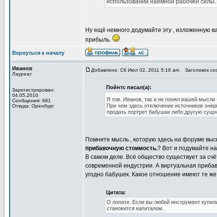
использовании наемной рабочей силы.
Ну ещё немного додумайте эту , изложенную ва
прибыль.
Вернуться к началу
Иванов
Добавлено: Сб Июл 02, 2011 5:18 am
Заголовок соо
Лауреат
Пойнтс писал(а):
Зарегистрирован:
04.05.2010
Я тов. Иванов, так и не понял вашей мысли
Сообщения: 681
При чем здесь отключение источников энерг
Откуда: Оренбург
продать портрет бабушки либо другую сущн
Помните мысль , которую здесь на форуме выс
прибавочную стоимость.
? Вот и подумайте н
В самом деле. Всё общество существует за счё
современной индустрии. А виртуальная прибаво
угодно бабушек. Какое отношение имеют те же б
Цитата:
О лопате. Если вы любой инструмент купили
становится капиталом.