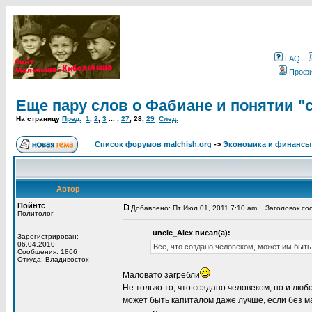
FAQ
Проф
Еще пару слов о Фабиане и понятии "
На страницу
Пред.
1
,
2
,
3
... ,
27
,
28
,
29
След.
Список форумов malchish.org
->
Экономика и финансы
Автор
Пойнтс
Добавлено: Пт Июл 01, 2011 7:10 am
Заголовок соо
Политолог
uncle_Alex писал(а):
Зарегистрирован:
06.04.2010
Все, что создано человеком, может им быть
Сообщения: 1866
Откуда: Владивосток
Маловато загребли
Не только то, что создано человеком, но и люб
может быть капиталом даже лучше, если без м