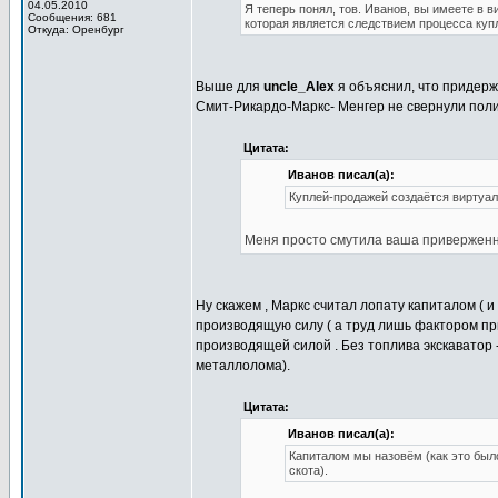
04.05.2010
Я теперь понял, тов. Иванов, вы имеете в 
Сообщения: 681
которая является следствием процесса куп
Откуда: Оренбург
Выше для
uncle_Alex
я объяснил, что придерж
Смит-Рикардо-Маркс- Менгер не свернули поли
Цитата:
Иванов писал(а):
Куплей-продажей создаётся виртуал
Меня просто смутила ваша приверженно
Ну скажем , Маркс считал лопату капиталом ( и 
производящую силу ( а труд лишь фактором пр
производящей силой . Без топлива экскаватор 
металлолома).
Цитата:
Иванов писал(а):
Капиталом мы назовём (как это было
скота).