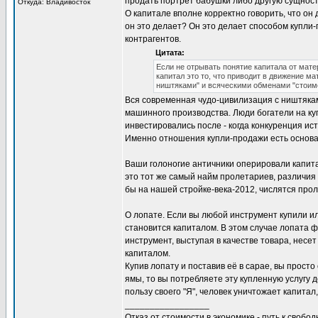
продать портрет бабушки либо другую сущнос
Откуда: Владивосток
О капитале вполне корректно говорить, что он
он это делает? Он это делает способом купли
контрагентов.
Цитата:
Если не отрывать понятие капитала от мате
капитал это то, что приводит в движение м
ништяками" и всяческими обменами "стои
Вся современная чудо-цивилизация с ништяка
машинного производства. Люди богатели на ку
инвестировались после - когда конкуренция ис
Именно отношения купли-продажи есть основа 
Ваши голоногие античники оперировали капита
это тот же самый найм пролетариев, различия
бы на нашей стройке-века-2012, числятся прол
О лопате. Если вы любой инструмент купили ил
становится капиталом. В этом случае лопата 
инструмент, выступая в качестве товара, несе
капиталом.
Купив лопату и поставив её в сарае, вы прост
ямы, то вы потребляете эту купленную услугу
пользу своего "Я", человек уничтожает капитал
_________________
Отказ от стоимости в экономике - путь к свобод