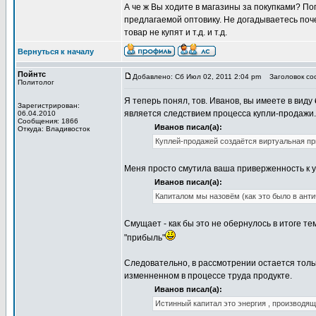
А че ж Вы ходите в магазины за покупками? По
предлагаемой оптовику. Не догадываетесь поче
товар не купят и т.д. и т.д.
Вернуться к началу
Пойнтс
Добавлено: Сб Июл 02, 2011 2:04 pm
Заголовок соо
Политолог
Я теперь понял, тов. Иванов, вы имеете в виду
Зарегистрирован:
является следствием процесса купли-продажи.
06.04.2010
Сообщения: 1866
Иванов писал(а):
Откуда: Владивосток
Куплей-продажей создаётся виртуальная пр
Меня просто смутила ваша приверженность к у
Иванов писал(а):
Капиталом мы назовём (как это было в анти
Смущает - как бы это не обернулось в итоге т
"прибыль"
Следовательно, в рассмотрении остается толь
изменненном в процессе труда продукте.
Иванов писал(а):
Истинный капитал это энергия , производящ