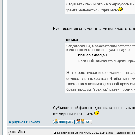
Смущает - как бы это не обернулось в 
"рентабельность" и "прибыль"
Ну с теориями стоимости, сами понимаете, ка
Цитата:
Следовательно, в рассмотрении остается то
изменненном в процессе труда продукте.
Иванов писал(а):
Истинный капитал это энергия , пр
Эта энергетичесо-информационаня со
осуществленных затрат. Чтобы чукча м
Насколько я понимаю, главной проблем
брать, продукт "трактор" равен продук
Субъективный фактор здесь фатально присут
всемирным тяготением
Вернуться к началу
uncle_Alex
Добавлено: Вт Июл 05, 2011 11:41 am
Заголовок со