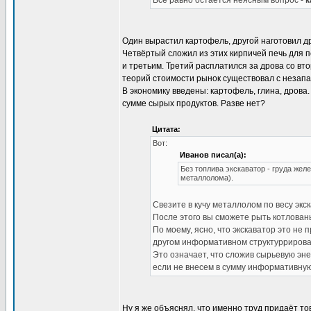
Всё равно остается неясным вопрос -
к
Один вырастил картофель, другой наготовил др
Четвёртый сложил из этих кирпичей печь для п
и третьим. Третий расплатился за дрова со в
теорий стоимости рынок существовал с незапа
В экономику введены: картофель, глина, дрова.
сумме сырых продуктов. Разве нет?
Цитата:
Вот:
Иванов писал(а):
Без топлива экскаватор - груда жел
металлолома).
Свезите в кучу металлолом по весу экск
После этого вы сможете рыть котлова
По моему, ясно, что экскаватор это не
другом информативном структуррировани
Это означает, что сложив сырьевую эне
если не внесем в сумму информативную
Ну я же объяснял, что именно труд придаёт тов