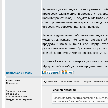
Куплей-продажей создаётся виртуальная приба
производительные силы. В древности производ
наёмных работников) . Продукта было мало и с
С наступлением машинной эры к производству 
что возникла современная цивилизация.
Теперь подумайте что собственно вы создаёте,
умудрились "выдуть" немножечко прибавочной с
продукта. И эта тень , как в пьесе Шварца , о
руководить тем, что её отбрасывает ( и руково
создаётся продукт. А чем создаются виртуальн
Истинный капитал это энергия , производящая 
Мускулы раба (свободно себя продающего тоже)
Вернуться к началу
uncle_Alex
Добавлено: Сб Июл 02, 2011 12:40 pm
Заголовок со
Политолог
Иванов писал(а):
Зарегистрирован:
13.12.2008
Сообщения: 1216
Теперь подумайте что собственно вы создаё
Откуда: Киев, Украина
умудрились "выдуть" немножечко прибавочн