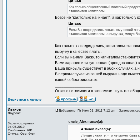
Цитата:
Как только общественный полезный продукт
становится капиталом.
Вовсе не "как только начинает", а как только у 
Цитата:
Если Вы подрядились копать яму своей лопа
становится капиталом, а выручка, минус Ва
Как только вы подрядились, капиталом станов
выручку в качестве платы.
Если вы наняли Васю, то капиталом становится
Вами заранее или купленная (арендованная) вк
Ваша прибыль существует в обоих случаях, а н
В первом случае из вашей выручки надо вычес
вашей себестоимостью.
_________________
Отказ от стоимости в экономике - путь к свобод
Вернуться к началу
Иванов
Добавлено: Пт Июл 01, 2011 7:12 am
Заголовок соо
Лауреат
uncle_Alex писал(а):
Зарегистрирован:
04.05.2010
АЛанов писал(а):
Сообщения: 681
Откуда: Оренбург
Лучше скажите, что не может быть к
всё. Ну, за редким исключением.