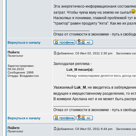
Эта энергетичесо-информационаня составляю
затрат. Чтобы чукча муку на землю не сыпал
Насколкьо я понимаю, главной проблемой тут в
"трактор" равен продукту "яхта". Как же их р
_________________
Отказ от стоимости в экономике - путь к свобод
Вернуться к началу
Пойнтс
Добавлено: Сб Июл 02, 2011 2:30 pm
Заголовок соо
Политолог
Запоздалая реплика -
Зарегистрирован:
06.04.2010
Luk_M писал(а):
Сообщения: 1866
Между коммунарами делится весь доход пр
Откуда: Владивосток
Уважаемый
Luk_M
, не вводитесь в заблуждени
ведущее к имущественному разделению, то есть
В коммуне Арслана нет и не может быть распр
_________________
Отказ от стоимости в экономике - путь к свобод
Вернуться к началу
Пойнтс
Добавлено: Сб Июл 02, 2011 6:44 pm
Заголовок соо
Политолог