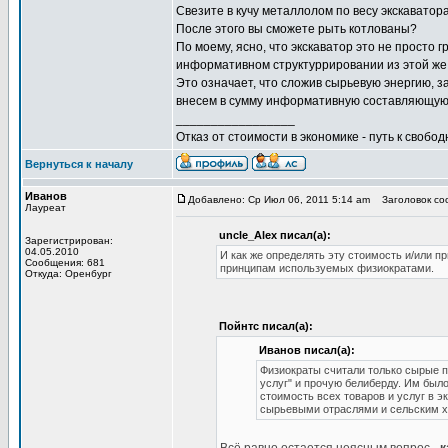
Свезите в кучу металлолом по весу экскаватора
После этого вы сможете рыть котлованы?
По моему, ясно, что экскаватор это не просто
информативном структуррировании из этой же г
Это означает, что сложив сырьевую энергию, з
внесем в сумму информативную составляющую,
_________________
Отказ от стоимости в экономике - путь к свобод
Вернуться к началу
Иванов
Добавлено: Ср Июл 06, 2011 5:14 am
Заголовок соо
Лауреат
uncle_Alex писал(а):
Зарегистрирован:
04.05.2010
И как же определять эту стоимость и/или п
Сообщения: 681
принципам используемых физиократами.
Откуда: Оренбург
Пойнтс писал(а):
Иванов писал(а):
Физиократы считали только сырые п
услуг" и прочую белиберду. Им было
стоимость всех товаров и услуг в 
сырьевыми отраслями и сельским х