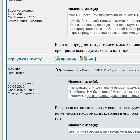
Политолог
Иванов писал(а):
Зарегистрирован:
13.12.2008
Уже в 18 веке ( физиократами) были достиг
Сообщения: 1216
причём без всякой теории стоимости- нена
Откуда: Киев, Украина
общественном производстве и не выдумывал
непосредственности свойственной первопро
сырых продуктов , введённых в экономику
И как же определять эту стоимость и/или при
принципам используемых физиократами.
Вернуться к началу
Пойнтс
Добавлено: Вт Июл 05, 2011 11:24 pm
Заголовок со
Политолог
Иванов писал(а):
Зарегистрирован:
06.04.2010
Физиократы считали только сырые продукты
Сообщения: 1866
белиберду. Им было ясно ( может из-за неп
Откуда: Владивосток
экономике
проста равна сумме всех сырых
Всё равно остается неясным вопрос -
как
сумми
но не массив информации, который в них тоже 
Вот:
Иванов писал(а):
Без топлива экскаватор - груда железа, ст