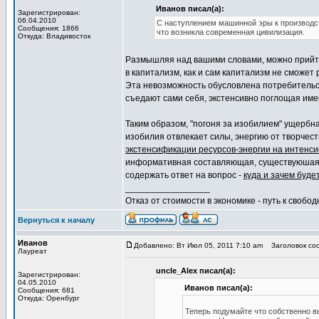
Иванов писал(а):
Зарегистрирован:
06.04.2010
С наступлением машинной эры к производст
Сообщения: 1866
что возникла современная цивилизация.
Откуда: Владивосток
Размышляя над вашими словами, можно прийти 
в капитализм, как и сам капитализм не сможет
Эта невозможность обусловлена потребительс
съедают сами себя, экстенсивно поглощая им
Таким образом, "погоня за изобилием" ущербна
изобилия отвлекает силы, энергию от творчес
экстенсификации ресурсов-энергии на интенс
информативная составляющая, существуюшая
содержать ответ на вопрос -
куда и зачем буде
_________________
Отказ от стоимости в экономике - путь к свобод
Вернуться к началу
Иванов
Добавлено: Вт Июл 05, 2011 7:10 am
Заголовок соо
Лауреат
uncle_Alex писал(а):
Зарегистрирован:
04.05.2010
Иванов писал(а):
Сообщения: 681
Откуда: Оренбург
Теперь подумайте что собственно вы