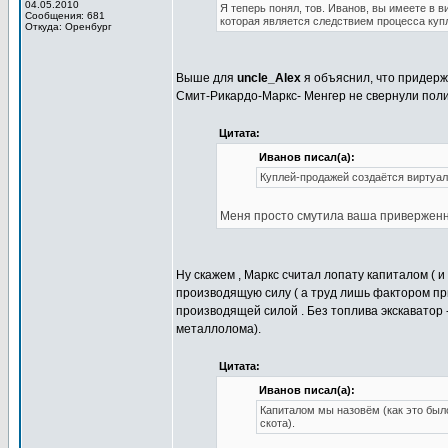
04.05.2010
Я теперь понял, тов. Иванов, вы имеете в 
Сообщения: 681
которая является следствием процесса куп
Откуда: Оренбург
Выше для
uncle_Alex
я объяснил, что придерж
Смит-Рикардо-Маркс- Менгер не свернули поли
Цитата:
Иванов писал(а):
Куплей-продажей создаётся виртуал
Меня просто смутила ваша приверженно
Ну скажем , Маркс считал лопату капиталом ( и 
производящую силу ( а труд лишь фактором пр
производящей силой . Без топлива экскаватор 
металлолома).
Цитата:
Иванов писал(а):
Капиталом мы назовём (как это было
скота).