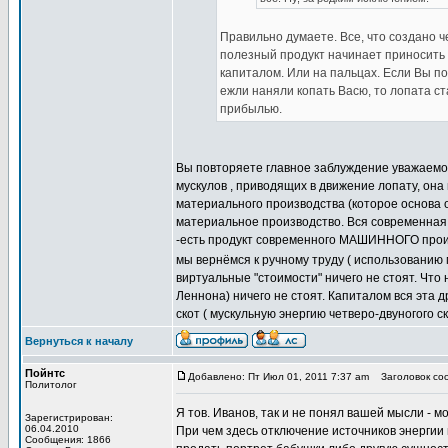
Правильно думаете. Все, что создано ч
полезный продукт начинает приносить
капиталом. Или на пальцах. Если Вы по
ежли наняли копать Васю, то лопата ст
прибылью.
Вы повторяете главное заблуждение уважаемого
мускулов , приводящих в движение лопату, она
материального производства (которое основа о
материальное производство. Вся современная 
-есть продукт современного МАШИННОГО произ
мы вернёмся к ручному труду ( использованию 
виртуальные "стоимости" ничего не стоят. Чт
Леннона) ничего не стоят. Капиталом вся эта 
скот ( мускульную энергию четверо-двуногого ск
Вернуться к началу
Пойнтс
Добавлено: Пт Июл 01, 2011 7:37 am
Заголовок соо
Политолог
Я тов. Иванов, так и не понял вашей мысли - 
Зарегистрирован:
06.04.2010
При чем здесь отключение источников энергии 
Сообщения: 1866