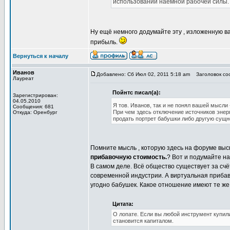
использовании наемной рабочей силы.
Ну ещё немного додумайте эту , изложенную ва
прибыль.
Вернуться к началу
Иванов
Добавлено: Сб Июл 02, 2011 5:18 am
Заголовок соо
Лауреат
Пойнтс писал(а):
Зарегистрирован:
04.05.2010
Я тов. Иванов, так и не понял вашей мысли
Сообщения: 681
При чем здесь отключение источников энерг
Откуда: Оренбург
продать портрет бабушки либо другую сущн
Помните мысль , которую здесь на форуме выс
прибавочную стоимость.
? Вот и подумайте н
В самом деле. Всё общество существует за счё
современной индустрии. А виртуальная прибаво
угодно бабушек. Какое отношение имеют те же б
Цитата:
О лопате. Если вы любой инструмент купили
становится капиталом.