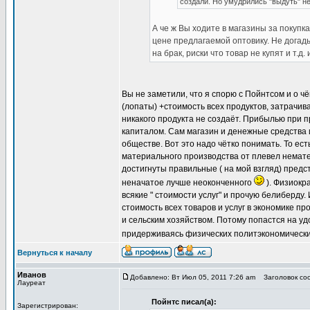
создали. Но умудрились "выдуть" н
А че ж Вы ходите в магазины за покупк
цене предлагаемой оптовику. Не догад
на брак, риски что товар не купят и т.д. и
Вы не заметили, что я спорю с Пойнтсом и о ч
(лопаты) +стоимость всех продуктов, затрачив
никакого продукта не создаёт. Прибылью при п
капиталом. Сам магазин и денежные средства 
обществе. Вот это надо чётко понимать. То ес
материального производства от плевел немате
достигнуты правильные ( на мой взгляд) пред
неначатое лучше неоконченного
). Физиокр
всякие " стоимости услуг" и прочую белиберду
стоимость всех товаров и услуг в экономике п
и сельским хозяйством. Потому попастся на уд
придерживаясь физических политэкономических
Вернуться к началу
Иванов
Добавлено: Вт Июл 05, 2011 7:26 am
Заголовок соо
Лауреат
Пойнтс писал(а):
Зарегистрирован: