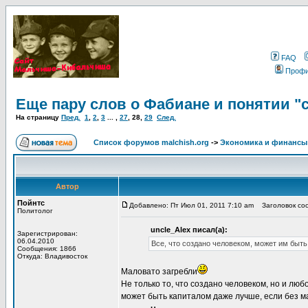
FAQ
Проф
Еще пару слов о Фабиане и понятии "
На страницу
Пред.
1
,
2
,
3
... ,
27
,
28
,
29
След.
Список форумов malchish.org
->
Экономика и финансы
Автор
Пойнтс
Добавлено: Пт Июл 01, 2011 7:10 am
Заголовок соо
Политолог
uncle_Alex писал(а):
Зарегистрирован:
06.04.2010
Все, что создано человеком, может им быть
Сообщения: 1866
Откуда: Владивосток
Маловато загребли
Не только то, что создано человеком, но и люб
может быть капиталом даже лучше, если без м