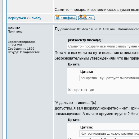
Сами-то - прозрели все мели сквозь туман нез
Вернуться к началу
Пойнтс
Добавлено: Вт Июн 14, 2011 4:30 am
Заголовок со
Политолог
justsociety писал(а):
Зарегистрирован:
06.04.2010
Сами-то - прозрели все мели сквозь туман 
Сообщения: 1866
Откуда: Владивосток
Пока что все мели на пути познания стоимост
безосновательным утверждениям, что вы прив
Цитата:
Цитата:
Конкретно - существует ли возможно
Конкретно - да.
"А дальше - тишина."(с)
Допустим, я вам возражу: конкретно - нет. При
носильщиками. А вы чем аргументируете? Нич
Цитата:
Цитата:
Контролировать ... нужно размер
ин