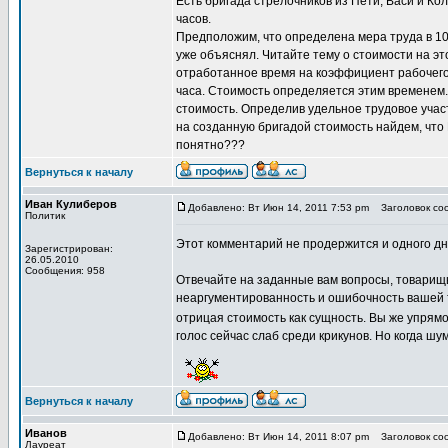
Есть бригада стрелочников из Пети, Васи и Кол
часов.
Предположим, что определена мера труда в 100
уже объяснял. Читайте тему о стоимости на 
отработанное время на коэффициент рабочего
часа. Стоимость определяется этим временем.
стоимость. Определив удельное трудовое уча
на созданную бригадой стоимость найдем, что П
понятно???
Вернуться к началу
Иван Кулиберов
Добавлено: Вт Июн 14, 2011 7:53 pm
Заголовок со
Политик
Этот комментарий не продержится и одного д
Зарегистрирован:
26.05.2010
Сообщения: 958
Отвечайте на заданные вам вопросы, товарищ
неаргументированность и ошибочность вашей 
отрицая стоимость как сущность. Вы же упрямо
голос сейчас слаб среди крикунов. Но когда шум
Вернуться к началу
Иванов
Добавлено: Вт Июн 14, 2011 8:07 pm
Заголовок со
Лауреат