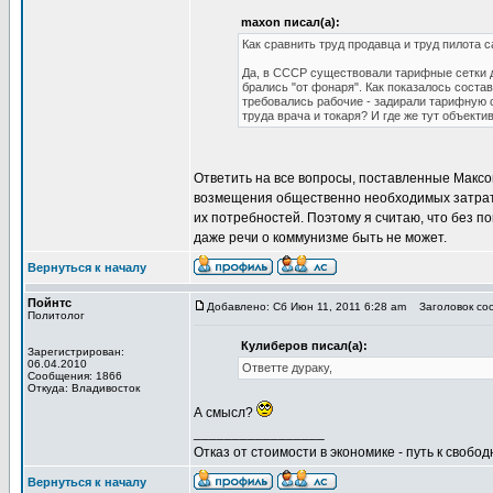
maxon писал(а):
Как сравнить труд продавца и труд пилота
Да, в СССР существовали тарифные сетки дл
брались "от фонаря". Как показалось соста
требовались рабочие - задирали тарифную с
труда врача и токаря? И где же тут объекти
Ответить на все вопросы, поставленные Максо
возмещения общественно необходимых затрат
их потребностей. Поэтому я считаю, что без 
даже речи о коммунизме быть не может.
Вернуться к началу
Пойнтс
Добавлено: Сб Июн 11, 2011 6:28 am
Заголовок со
Политолог
Кулиберов писал(а):
Зарегистрирован:
06.04.2010
Ответте дураку,
Сообщения: 1866
Откуда: Владивосток
А смысл?
_________________
Отказ от стоимости в экономике - путь к свобод
Вернуться к началу