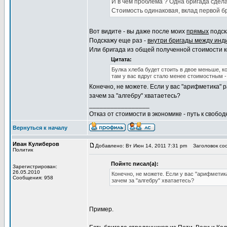
И в чем проблема ? Одна бригада сдела
Стоимость одинаковая, вклад первой бр
Вот видите - вы даже после моих
прямых
подска
Подскажу еще раз -
внутри бригады между инд
Или бригада из общей полученной стоимости к
Цитата:
Булка хлеба будет стоить в двое меньше, к
там у вас вдруг стало менее стоимостным - 
Конечно, не можете. Если у вас "арифметика"
зачем за "алгебру" хватаетесь?
_________________
Отказ от стоимости в экономике - путь к свобод
Вернуться к началу
Иван Кулиберов
Добавлено: Вт Июн 14, 2011 7:31 pm
Заголовок со
Политик
Пойнтс писал(а):
Зарегистрирован:
26.05.2010
Конечно, не можете. Если у вас "арифмети
Сообщения: 958
зачем за "алгебру" хватаетесь?
Пример.