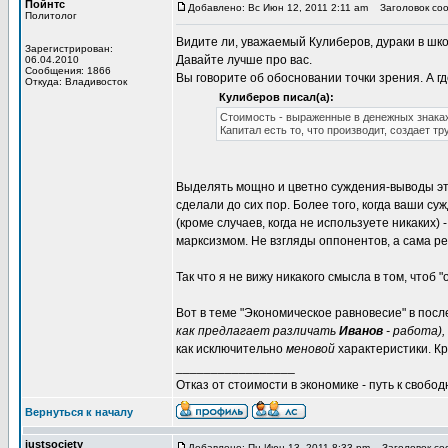
Пойнтс
Добавлено: Вс Июн 12, 2011 2:11 am
Заголовок соо
Политолог
Видите ли, уважаемый Кулиберов, дураки в шко
Зарегистрирован:
Давайте лучше про вас.
06.04.2010
Сообщения: 1866
Вы говорите об обосновании точки зрения. А гд
Откуда: Владивосток
Кулиберов писал(а):
Стоимость - выраженные в денежных знаках
Капитал есть то, что производит, создает тр
Выделять мощно и цветно суждения-выводы это
сделали до сих пор. Более того, когда ваши 
(кроме случаев, когда не используете никаких
марксизмом. Не взгляды оппонентов, а сама ре
Так что я не вижу никакого смысла в том, чтоб
Вот в теме "Экономическое равновесие" в пос
как предлагает различать
Иванов
- работа),
как исключительно
меновой
характеристики. Кр
_________________
Отказ от стоимости в экономике - путь к свобод
Вернуться к началу
justsociety
Добавлено: Пн Июн 13, 2011 8:33 pm
Заголовок со