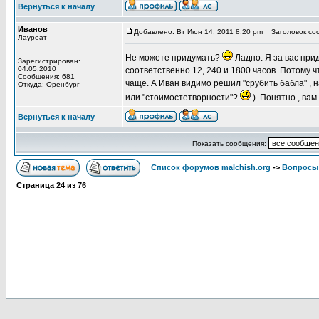
Вернуться к началу
Иванов
Добавлено: Вт Июн 14, 2011 8:20 pm
Заголовок со
Лауреат
Не можете придумать?
Ладно. Я за вас при
Зарегистрирован:
04.05.2010
соответственно 12, 240 и 1800 часов. Потому ч
Сообщения: 681
чаще. А Иван видимо решил "срубить бабла" , 
Откуда: Оренбург
или "стоимостетворности"?
). Понятно , вам
Вернуться к началу
Показать сообщения:
Список форумов malchish.org
->
Вопросы
Страница
24
из
76