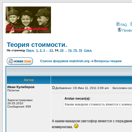
FAQ
Проф
Теория стоимости.
На страницу
Пред.
1
,
2
,
3
...
23
,
24
,
25
...
74
,
75
,
76
След.
Список форумов malchish.org
->
Вопросы теории
Автор
Иван Кулиберов
Добавлено: Сб Июн 11, 2011 3:06 am
Заголовок со
Политик
Arslan писал(а):
Зарегистрирован:
26.05.2010
Каким макаром стоимость вяжется с комм
Сообщения: 958
А каким макаром светофор вяжется с передвиж
коммунизма.