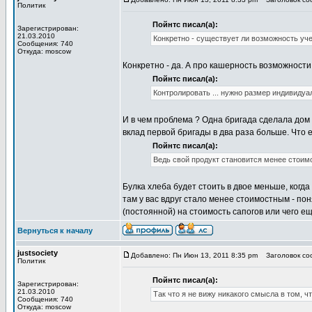
Политик
Пойнтс писал(а):
Зарегистрирован:
21.03.2010
Конкретно - существует ли возможность уче
Сообщения: 740
Откуда: moscow
Конкретно - да. А про кашерность возможности
Пойнтс писал(а):
Контролировать ... нужно размер индивидуа
И в чем проблема ? Одна бригада сделала дом 
вклад первой бригады в два раза больше. Что 
Пойнтс писал(а):
Ведь свой продукт становится менее стоим
Булка хлеба будет стоить в двое меньше, когд
там у вас вдруг стало менее стоимостным - по
(постоянной) на стоимость сапогов или чего е
Вернуться к началу
justsociety
Добавлено: Пн Июн 13, 2011 8:35 pm
Заголовок со
Политик
Пойнтс писал(а):
Зарегистрирован:
21.03.2010
Так что я не вижу никакого смысла в том, ч
Сообщения: 740
Откуда: moscow