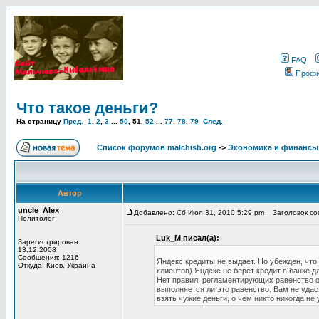
FAQ
Проф
Что такое деньги?
На страницу
Пред.
1
,
2
,
3
...
50
,
51
,
52
...
77
,
78
,
79
След.
Список форумов malchish.org
->
Экономика и финансы
Автор
uncle_Alex
Добавлено: Сб Июл 31, 2010 5:29 pm
Заголовок соо
Политолог
Luk_M писал(а):
Зарегистрирован:
13.12.2008
Сообщения: 1216
Яндекс кредиты не выдает. Но убежден, что
Откуда: Киев, Украина
клиентов) Яндекс не берет кредит в банке 
Нет правил, регламентирующих равенство ос
выполняется ли это равенство. Вам не удас
взять чужие деньги, о чем никто никогда не 