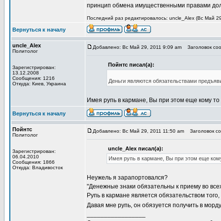
принцип обмена имущественными правами долж
Последний раз редактировалось: uncle_Alex (Вс Май 29,
Вернуться к началу
uncle_Alex
Добавлено: Вс Май 29, 2011 9:09 am
Заголовок соо
Политолог
Пойнтс писал(а):
Зарегистрирован:
13.12.2008
Сообщения: 1216
Деньги являются обязательствами предъяв
Откуда: Киев, Украина
Имея рупь в кармане, Вы при этом еще кому т
Вернуться к началу
Пойнтс
Добавлено: Вс Май 29, 2011 11:50 am
Заголовок со
Политолог
uncle_Alex писал(а):
Зарегистрирован:
06.04.2010
Имея рупь в кармане, Вы при этом еще ком
Сообщения: 1866
Откуда: Владивосток
Неужель я зарапортовался?
"Денежные знаки обязательны к приему во всех.
Рупь в кармане является обязательством того, к
Давая мне рупь, он обязуется получить в морду
_________________