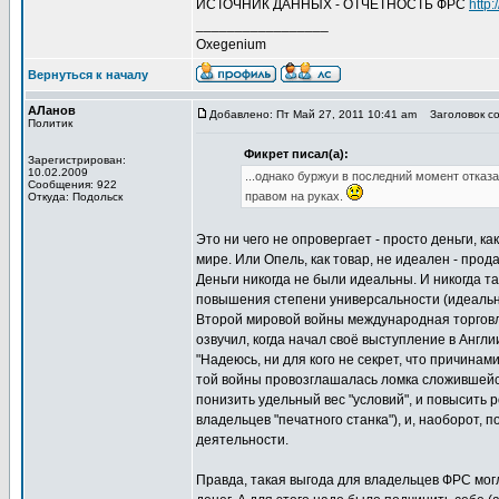
ИСТОЧНИК ДАННЫХ - ОТЧЕТНОСТЬ ФРС
http
_________________
Oxegenium
Вернуться к началу
АЛанов
Добавлено: Пт Май 27, 2011 10:41 am
Заголовок со
Политик
Фикрет писал(а):
Зарегистрирован:
10.02.2009
...однако буржуи в последний момент отка
Сообщения: 922
правом на руках.
Откуда: Подольск
Это ни чего не опровергает - просто деньги, 
мире. Или Опель, как товар, не идеален - прода
Деньги никогда не были идеальны. И никогда та
повышения степени универсальности (идеально
Второй мировой войны международная торговля в
озвучил, когда начал своё выступление в Англ
"Надеюсь, ни для кого не секрет, что причина
той войны провозглашалась ломка сложившейся
понизить удельный вес "условий", и повысить р
владельцев "печатного станка"), и, наоборот, 
деятельности.
Правда, такая выгода для владельцев ФРС мог