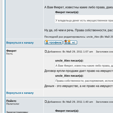
А Вам Фикрет, известны какие либо права, да
Фикрет писал(а):
У владельца денег есть имущественное прав
Ну да, об чем и речь. Права собственности, ра
Последний раз редактировалось: uncle_Alex (Вс Май 29
Вернуться к началу
Фикрет
Добавлено: Вс Май 29, 2011 1:07 am
Заголовок соо
Гость
uncle_Alex писал(а):
А Вам Фикрет, известны какие либо права,
Договор купли-продажи дает право на имуществ
uncle_Alex писал(а):
Права собственности, распоряжения, исполь
Деньги - это имущество, а не право на имущес
Вернуться к началу
Пойнтс
Добавлено: Вс Май 29, 2011 1:40 am
Заголовок соо
Политолог
Фикрет писал(а):
Зарегистрирован: