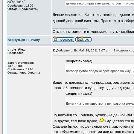
06.04.2010
деньги такого права не дают, потому что о
Сообщения: 1866
Откуда: Владивосток
Деньги являются обязательствами предъявител
данной денежной системы. Право - это вообщ
_________________
Отказ от стоимости в экономике - путь к свобод
Вернуться к началу
uncle_Alex
Добавлено: Вс Май 29, 2011 9:07 am
Заголовок соо
Политолог
Фикрет писал(а):
Зарегистрирован:
13.12.2008
Сообщения: 1216
Договор купли-продажи дает право на имущ
Откуда: Киев, Украина
Ваще то, договора купли-продажи, регламенти
прав собственности существую другие докумен
Фикрет писал(а):
Деньги - это имущество, а не право на иму
Ну наконец то. Конечно, бумажные деньги или
на другое, тем паче чужое,
имущество(это по
Сказано было, что денежная суть, заключена 
потребляемыми ценностями или можно сказать 