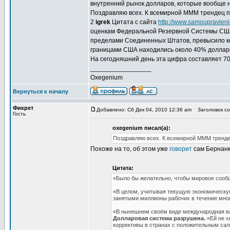
внутренний рынок долларов, которые вообще н
Поздравляю всех. К всемирной МММ трендец п
2
igrek
Цитата с сайта
http://www.samoupravleni
оценкам Федеральной Резервной Системы США,
пределами Соединенных Штатов, превысило ко
границами США находились около 40% долларов
На сегодняшний день эта цифра составляет 70
_________________
Oxegenium
Вернуться к началу
Фикрет
Добавлено: Сб Дек 04, 2010 12:36 am
Заголовок со
Гость
oxegenium писал(а):
Поздравляю всех. К всемирной МММ трендец
Похоже на то, об этом уже
говорит
сам Бернанк
Цитата:
«Было бы желательно, чтобы мировое сооб
«В целом, учитывая текущую экономическу
занятыми миллионы рабочих в течение мно
«В нынешнем своём виде международная ва
Долларовая система разрушена.
«Ей не х
коррективы в странах с положительным сал