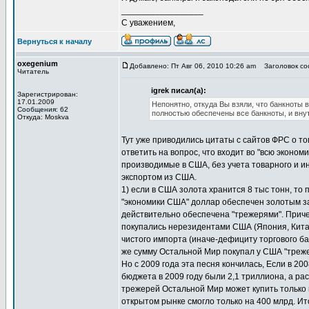
_________________
С уважением,
Вернуться к началу
oxegenium
Добавлено: Пт Авг 06, 2010 10:26 am
Заголовок соо
Читатель
igrek писал(а):
Зарегистрирован:
17.01.2009
Непонятно, откуда Вы взяли, что банкноты
Сообщения: 62
полностью обеспечены все банкноты, и вну
Откуда: Moskva
Тут уже приводились цитаты с сайтов ФРС о т
ответить на вопрос, что входит во "всю экономи
производимые в США, без учета товарного и и
экспортом из США.
1) если в США золота хранится 8 тыс тонн, то 
"экономики США" доллар обеспечен золотым за
действительно обеспечена "трежерями". Приче
покупались нерезидентами США (Япония, Китай, 
чистого импорта (иначе-дефициту торгового б
же сумму Остальной Мир покупал у США "треже
Но с 2009 года эта песня кончилась, Если в 200
бюджета в 2009 году были 2,1 триллиона, а ра
трежерей Остальной Мир может купить только н
открытом рынке смогло только на 400 млрд. Ит