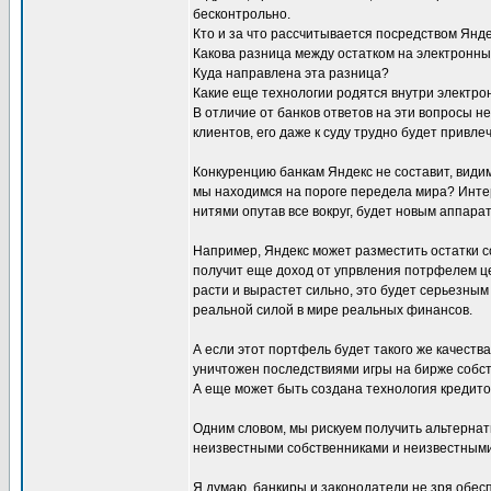
бесконтрольно.
Кто и за что рассчитывается посредством Янд
Какова разница между остатком на электронны
Куда направлена эта разница?
Какие еще технологии родятся внутри электр
В отличие от банков ответов на эти вопросы н
клиентов, его даже к суду трудно будет привлеч
Конкуренцию банкам Яндекс не составит, видим
мы находимся на пороге передела мира? Инте
нитями опутав все вокруг, будет новым аппарат
Например, Яндекс может разместить остатки с
получит еще доход от упрвления потрфелем цен
расти и вырастет сильно, это будет серьезны
реальной силой в мире реальных финансов.
А если этот портфель будет такого же качеств
уничтожен последствиями игры на бирже собст
А еще может быть создана технология кредит
Одним словом, мы рискуем получить альтернат
неизвестными собственниками и неизвестными
Я думаю, банкиры и законодатели не зря обес