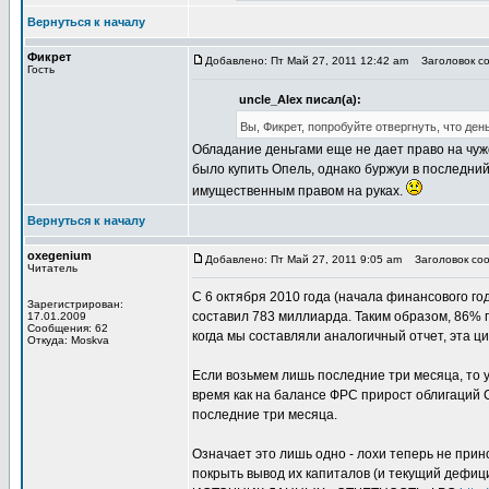
Вернуться к началу
Фикрет
Добавлено: Пт Май 27, 2011 12:42 am
Заголовок со
Гость
uncle_Alex писал(а):
Вы, Фикрет, попробуйте отвергнуть, что де
Обладание деньгами еще не дает право на чужо
было купить Опель, однако буржуи в последний
имущественным правом на руках.
Вернуться к началу
oxegenium
Добавлено: Пт Май 27, 2011 9:05 am
Заголовок соо
Читатель
С 6 октября 2010 года (начала финансового г
Зарегистрирован:
составил 783 миллиарда. Таким образом, 86% 
17.01.2009
Сообщения: 62
когда мы составляли аналогичный отчет, эта ц
Откуда: Moskva
Если возьмем лишь последние три месяца, то у
время как на балансе ФРС прирост облигаций 
последние три месяца.
Означает это лишь одно - лохи теперь не прино
покрыть вывод их капиталов (и текущий дефиц