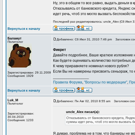
Ну, это в общем то все равно, выдать деньги 
Отказываясь от банковского кредита, Яндекс с
идет речь, чтоб это могло вызвать беспокойст
Последний раз редактировалось: uncle_Alex (Сб Июл 31
Вернуться к началу
Баламут
Добавлено: Сб Июл 31, 2010 7:46 pm
Заголовок соо
Политолог
Фикрет
Давайте подробнее, Ваше краткое изложение 
Как будете оценивать количество потребных д
К чему приравняете номинал нового рубля?
Если Вы не намерены присвоить сеньораж, то 
Зарегистрирован: 29.11.2009
Сообщения: 1929
_________________
Правила Форума
,
"Вопросы по модерации"
,
Пр
Вернуться к началу
Luk_M
Добавлено: Пн Авг 02, 2010 8:55 am
Заголовок сооб
Политолог
uncle_Alex писал(а):
Зарегистрирован:
30.04.2010
Отказываясь от банковского кредита, Янде
Сообщения: 1233
суммы идет речь, чтоб это могло вызвать 
Я думаю, проблема не в том, что банкиры не мо