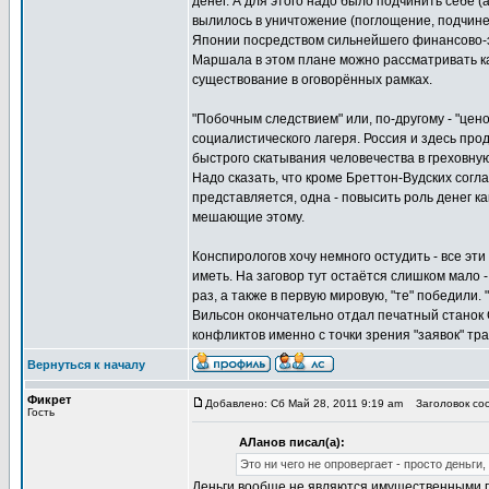
денег. А для этого надо было подчинить себе (а
вылилось в уничтожение (поглощение, подчин
Японии посредством сильнейшего финансово-э
Маршала в этом плане можно рассматривать ка
существование в оговорённых рамках.
"Побочным следствием" или, по-другому - "цен
социалистического лагеря. Россия и здесь пр
быстрого скатывания человечества в греховну
Надо сказать, что кроме Бреттон-Вудских согла
представляется, одна - повысить роль денег к
мешающие этому.
Конспирологов хочу немного остудить - все эт
иметь. На заговор тут остаётся слишком мало - 
раз, а также в первую мировую, "те" победили.
Вильсон окончательно отдал печатный станок
конфликтов именно с точки зрения "заявок" т
Вернуться к началу
Фикрет
Добавлено: Сб Май 28, 2011 9:19 am
Заголовок соо
Гость
АЛанов писал(а):
Это ни чего не опровергает - просто деньги
Деньги
вообще
не являются имущественными п