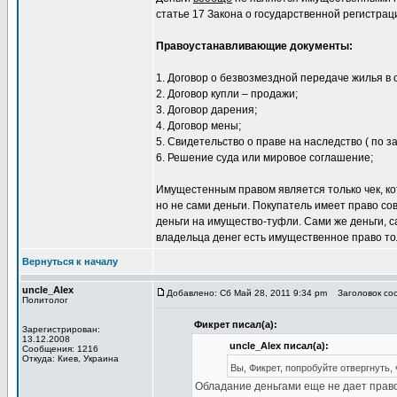
статье 17 Закона о государственной регистрац
Правоустанавливающие документы:
1. Договор о безвозмездной передаче жилья в 
2. Договор купли – продажи;
3. Договор дарения;
4. Договор мены;
5. Свидетельство о праве на наследство ( по з
6. Решение суда или мировое соглашение;
Имущестенным правом является только чек, кот
но не сами деньги. Покупатель имеет право с
деньги на имущество-туфли. Сами же деньги, с
владельца денег есть имущественное право тол
Вернуться к началу
uncle_Alex
Добавлено: Сб Май 28, 2011 9:34 pm
Заголовок соо
Политолог
Фикрет писал(а):
Зарегистрирован:
13.12.2008
uncle_Alex писал(а):
Сообщения: 1216
Откуда: Киев, Украина
Вы, Фикрет, попробуйте отвергнуть,
Обладание деньгами еще не дает право