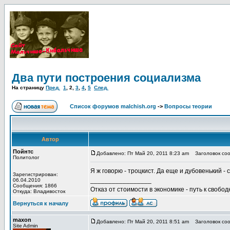
Два пути построения социализма
На страницу
Пред.
1
,
2
,
3
,
4
,
5
След.
Список форумов malchish.org
->
Вопросы теории
Автор
Пойнтс
Добавлено: Пт Май 20, 2011 8:23 am
Заголовок соо
Политолог
Я ж говорю - троцкист. Да еще и дубовенький -
Зарегистрирован:
_________________
06.04.2010
Сообщения: 1866
Отказ от стоимости в экономике - путь к свобод
Откуда: Владивосток
Вернуться к началу
maxon
Добавлено: Пт Май 20, 2011 8:51 am
Заголовок соо
Site Admin