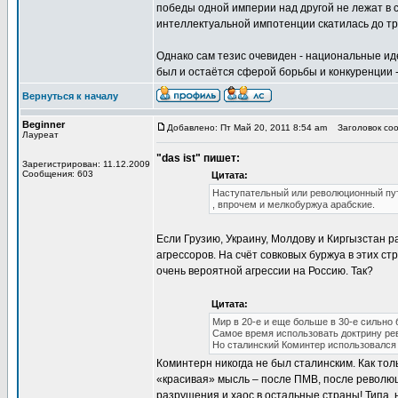
победы одной империи над другой не лежат в 
интеллектуальной импотенции скатилась до тр
Однако сам тезис очевиден - национальные ид
был и остаётся сферой борьбы и конкуренции -
Вернуться к началу
Beginner
Добавлено: Пт Май 20, 2011 8:54 am
Заголовок соо
Лауреат
"das ist" пишет:
Зарегистрирован: 11.12.2009
Сообщения: 603
Цитата:
Наступательный или революционный путь
, впрочем и мелкобуржуа арабские.
Если Грузию, Украину, Молдову и Киргызстан 
агрессоров. На счёт совковых буржуа в этих с
очень вероятной агрессии на Россию. Так?
Цитата:
Мир в 20-е и еще больше в 30-е сильно 
Самое время использовать доктрину ре
Но сталинский Коминтер использовался 
Коминтерн никогда не был сталинским. Как толь
«красивая» мысль – после ПМВ, после революц
разрушения и хаос в остальные страны! Типа, н