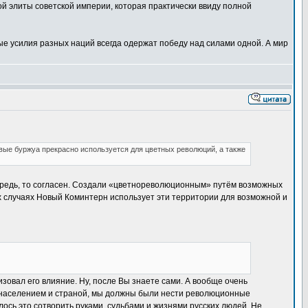
й элиты советской империи, которая практически ввиду полной
ые усилия разных наций всегда одержат победу над силами одной. А мир
вые буржуа прекрасно используется для цветных революций, а также
чередь, то согласен. Создали «цветнореволюционным» путём возможных
нных случаях Новый Коминтерн использует эти территории для возможной и
изовал его влияние. Ну, после Вы знаете сами. А вообще очень
 и населением и страной, мы должны были нести революционные
алось это сотворить руками, судьбами и жизнями русских людей. Не