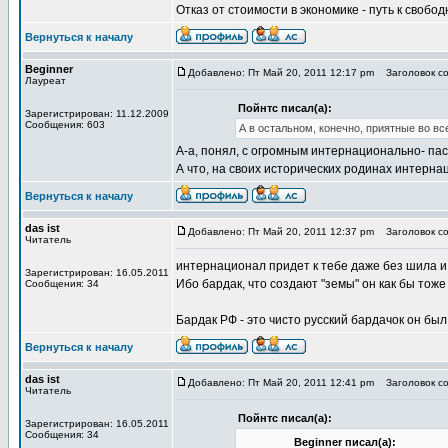
Отказ от стоимости в экономике - путь к свобод
Вернуться к началу
Beginner
Добавлено: Пт Май 20, 2011 12:17 pm
Заголовок со
Лауреат
Пойнтс писал(а):
Зарегистрирован: 11.12.2009
Сообщения: 603
А в остальном, конечно, приятные во вс
А-а, понял, с огромным интернационально- п
А что, на своих исторических родинах интерна
Вернуться к началу
das ist
Добавлено: Пт Май 20, 2011 12:37 pm
Заголовок со
Читатель
интернационал придет к тебе даже без шила и
Зарегистрирован: 16.05.2011
Ибо бардак, что создают "земы" он как бы тоже
Сообщения: 34
Бардак РФ - это чисто русский бардачок он был
Вернуться к началу
das ist
Добавлено: Пт Май 20, 2011 12:41 pm
Заголовок со
Читатель
Пойнтс писал(а):
Зарегистрирован: 16.05.2011
Сообщения: 34
Beginner писал(а):