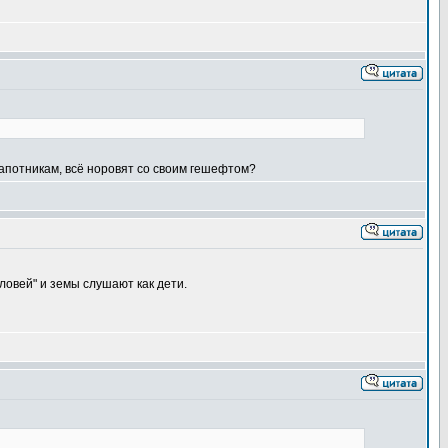
лапотникам, всё норовят со своим гешефтом?
словей" и земы слушают как дети.