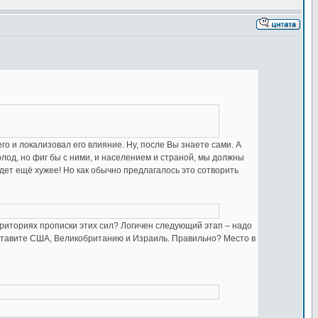
го и локализовал его влияние. Ну, после Вы знаете сами. А
лод, но фиг бы с ними, и населением и страной, мы должны
удет ещё хужее! Но как обычно предлагалось это сотворить
рриториях прописки этих сил? Логичен следующий этап – надо
оставите США, Великобританию и Израиль. Правильно? Место в