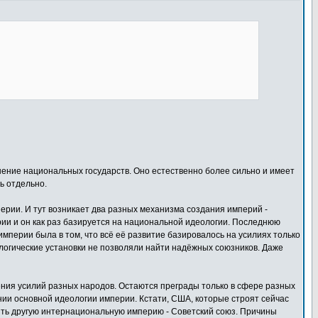
ение национальных государств. Оно естественно более сильно и имеет
ь отдельно.
перии. И тут возникает два разных механизма создания империй -
рии и он как раз базируется на национальной идеологии. Последнюю
мперии была в том, что всё её развитие базировалось на усилиях только
ологические установки не позволяли найти надёжных союзников. Даже
ния усилий разных народов. Остаются преграды только в сфере разных
онии основной идеологии империи. Кстати, США, которые строят сейчас
ить другую интернациональную империю - Советский союз. Причины