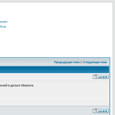
рация
Вход
Предыдущая тема
::
Следующая тема
коней в дельте Меконга.