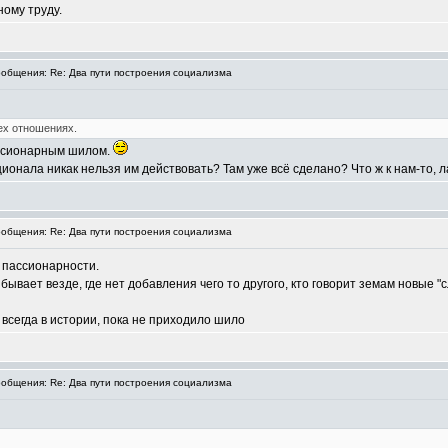
ному труду.
общения: Re: Два пути построения социализма
ех отношениях.
ассионарным шилом.
ционала никак нельзя им действовать? Там уже всё сделано? Что ж к нам-то, 
общения: Re: Два пути построения социализма
 пассионарности.
 бывает везде, где нет добавления чего то другого, кто говорит земам новые "
 всегда в истории, пока не приходило шило
общения: Re: Два пути построения социализма