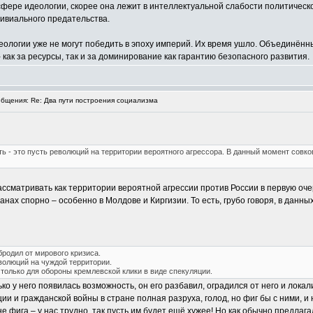
сфере идеологии, скорее она лежит в интеллектуальной слабости политическо
ивиального предательства.
еологии уже не могут победить в эпоху империй. Их время ушло. Объединённ
 как за ресурсы, так и за доминирование как гарантию безопасного развития.
бщения: Re: Два пути построения социализма
 - это пусть революций на территории вероятного агрессора. В данный момент совко
рассматривать как территории вероятной агрессии против России в первую о
транах спорно – особенно в Молдове и Киргизии. То есть, грубо говоря, в да
бродил от мирового кризиса.
волюций на чуждой территории.
только для обороны кремлевской клики в виде спекуляции.
ко у него появилась возможность, он его разбавил, оградился от него и локал
ии и гражданской войны в стране полная разруха, голод, но фиг бы с ними,
е фига – у нас трудно, так пусть им будет ещё хужее! Но как обычно предлаг