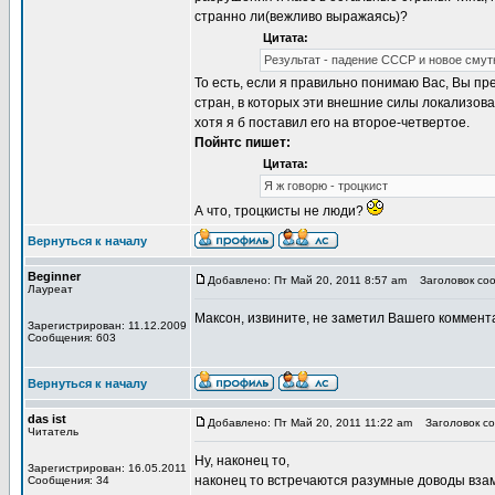
странно ли(вежливо выражаясь)?
Цитата:
Результат - падение СССР и новое смут
То есть, если я правильно понимаю Вас, Вы п
стран, в которых эти внешние силы локализов
хотя я б поставил его на второе-четвертое.
Пойнтс пишет:
Цитата:
Я ж говорю - троцкист
А что, троцкисты не люди?
Вернуться к началу
Beginner
Добавлено: Пт Май 20, 2011 8:57 am
Заголовок соо
Лауреат
Максон, извините, не заметил Вашего коммент
Зарегистрирован: 11.12.2009
Сообщения: 603
Вернуться к началу
das ist
Добавлено: Пт Май 20, 2011 11:22 am
Заголовок соо
Читатель
Ну, наконец то,
Зарегистрирован: 16.05.2011
наконец то встречаются разумные доводы взам
Сообщения: 34