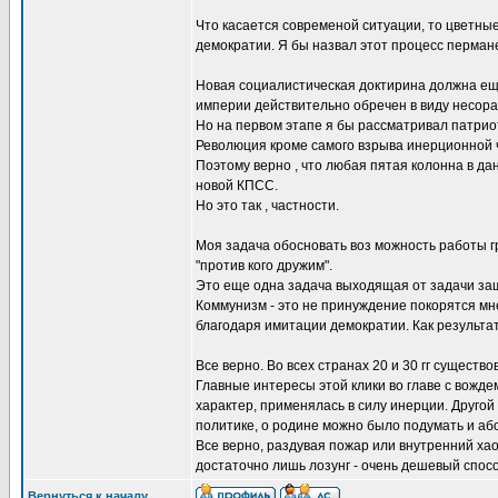
Что касается современой ситуации, то цветны
демократии. Я бы назвал этот процесс перман
Новая социалистическая доктирина должна ещ
империи действительно обречен в виду несор
Но на первом этапе я бы рассматривал патрио
Революция кроме самого взрыва инерционной ча
Поэтому верно , что любая пятая колонна в д
новой КПСС.
Но это так , частности.
Моя задача обосновать воз можность работы гр
"против кого дружим".
Это еще одна задача выходящая от задачи за
Коммунизм - это не принуждение покорятся мн
благодаря имитации демократии. Как результ
Все верно. Во всех странах 20 и 30 гг сущест
Главные интересы этой клики во главе с вож
характер, применялась в силу инерции. Друго
политике, о родине можно было подумать и абс
Все верно, раздувая пожар или внутренний хао
достаточно лишь лозунг - очень дешевый спосо
Вернуться к началу