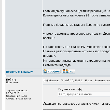
Главная движущая сила цветных революций - э
Коминтерн стал сталинским в 28 после изгнан
Главные бродильные кадры в Европе не русск
упредить цветных агрессоров уже нельзя. Друг
времени.
Но хаос охватит не только РФ. Мир сечас слиш
Главные революцционные мотивы - это продукты 
инерции.
Интернациональная доктрина зародится на пе
Есть на то надежда.
Вернуться к началу
Пойнтс
Добавлено: Пт Май 20, 2011 11:57 am
Заголовок соо
Политолог
Beginner писал(а):
Зарегистрирован:
06.04.2010
А что, троцкисты не люди?
Сообщения: 1866
Откуда: Владивосток
Люди, для которых все остальные люди - сырье
_________________