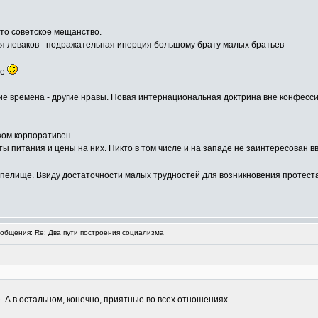
то советское мещанство.
ия леваков - подражательная инерция большому брату малых братьев
ие
ие времена - другие нравы. Новая интернациональная доктрина вне конфесси
ком корпоративен.
питания и цены на них. Никто в том числе и на западе не заинтересован ввер
пелище. Ввиду достаточности малых трудностей для возникновения протест
бщения: Re: Два пути построения социализма
. А в остальном, конечно, приятные во всех отношениях.