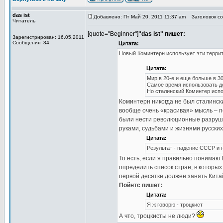
das ist
Добавлено: Пт Май 20, 2011 11:37 am
Заголовок соо
Читатель
[quote="Beginner"]
"das ist" пишет:
Зарегистрирован: 16.05.2011
Сообщения: 34
Цитата:
Новый Коминтерн использует эти террит
Цитата:
Мир в 20-е и еще больше в 30
Самое время использовать до
Но сталинский Коминтер испо
Коминтерн никогда не был сталинским
вообще очень «красивая» мысль – п
были нести революционные разрушени
руками, судьбами и жизнями русски
Цитата:
Результат - падение СССР и 
То есть, если я правильно понимаю
определить список стран, в которы
первой десятке должен занять Китай
Пойнтс пишет:
Цитата:
Я ж говорю - троцкист
А что, троцкисты не люди?