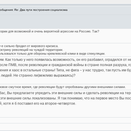
бщения: Re: Два пути построения социализма
ории для возможной и очень вероятной агрессии на Россию. Так?
-е сильно бродил от мирового кризиса.
ктрину революций на чуждой территории.
льзовался только для обороны кремлевской клики в виде спекуляции.
. Как только у него появилась возможность, он его разбавил, оградился от не
осле ПМВ, после революции и гражданской войны в стране полная разруха, го
я и хаос в остальные страны! Типа, не фига – у нас трудно, так пусть им б
х людей. Не странно ли(вежливо выражаясь)?
новое смутное время, где революции будут опробованы другими внешними силами.
 Вас, Вы предлагаете упредить эти внешние силы и сделать революции на те
х эти внешние силы локализованы. Я так понимаю, что на первое место Вы п
, хотя я б поставил его на второе-четвертое.