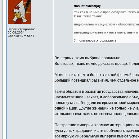
das ist писал(а):
так как я не имею прав создавать тему 
Итак, тема такая:
национальный социализм - оборотитель
Зарегистрирован:
интернациональный - наступательный и
06.08.2004
Сообщения: 5657
Я попытаюсь это доказать.
Во-первых, тема выбрана правильно.
Во-вторых, тезис можно доказать проще. Подой
Можно считать, что более высокой формой орг
больший потенциал развития, чем отдельное г
Таким образом в развитии государства ключевы
насильственное - захват, и добровольное объ
попытку мы наблюдали во время второй мирово
одной нации. Другие же нации не только не у
итальянцы считались не совсем полноценными
Построение империи в рамках интернационализ
культурных традиций, и эти проблемы отмечены
всемирную либеральную империю имеют успех 