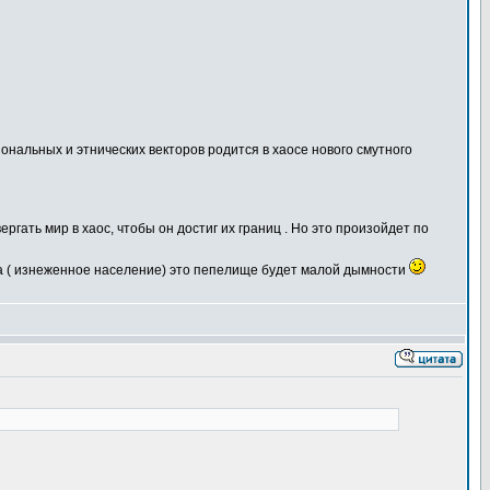
ональных и этнических векторов родится в хаосе нового смутного
гать мир в хаос, чтобы он достиг их границ . Но это произойдет по
а ( изнеженное население) это пепелище будет малой дымности