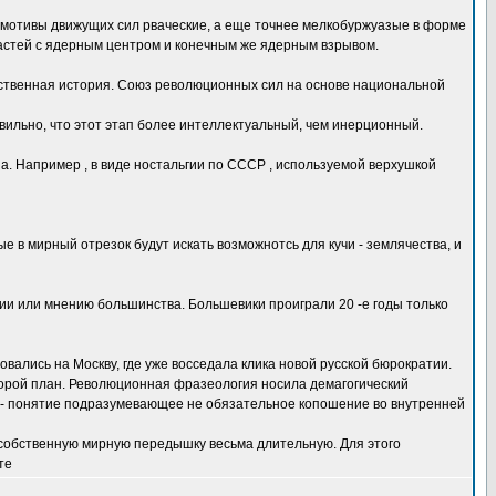
и мотивы движущих сил рваческие, а еще точнее мелкобуржуазые в форме
частей с ядерным центром и конечным же ядерным взрывом.
ественная история. Союз революционных сил на основе национальной
вильно, что этот этап более интеллектуальный, чем инерционный.
. Например , в виде ностальгии по СССР , используемой верхушкой
 в мирный отрезок будут искать возможнотсь для кучи - землячества, и
ии или мнению большинства. Большевики проиграли 20 -е годы только
вались на Москву, где уже восседала клика новой русской бюрократии.
торой план. Революционная фразеология носила демагогический
на - понятие подразумевающее не обязательное копошение во внутренней
ь собственную мирную передышку весьма длительную. Для этого
те