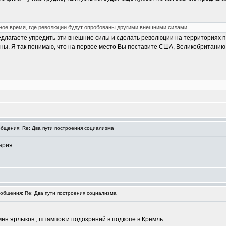
ное время, где революции будут опробованы другими внешними силами.
редлагаете упредить эти внешние силы и сделать революции на территориях 
аны. Я так понимаю, что на первое место Вы поставите США, Великобританию
бщения: Re: Два пути построения социализма
ария.
бщения: Re: Два пути построения социализма
ен ярлыков , штампов и подозрений в подкопе в Кремль.