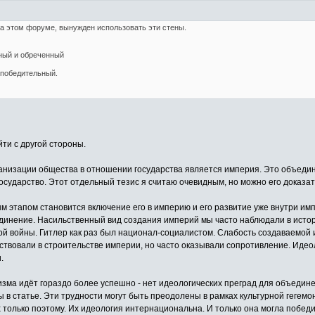
на этом форуме, вынужден использовать эти стены.
ный и обреченный
 победительный.
ти с другой стороны.
анизации общества в отношении государства является империя. Это объедин
осударство. Этот отдельный тезис я считаю очевидным, но можно его доказат
м этапом становится включение его в империю и его развитие уже внутри им
единение. Насильственный вид создания империй мы часто наблюдали в исто
й войны. Гитлер как раз был национал-социалистом. Слабость создаваемой и
частвовали в строительстве империи, но часто оказывали сопротивление. Иде
.
ма идёт гораздо более успешно - нет идеологических преград для объедине
 в статье. Эти трудности могут быть преодолены в рамках культурной гегем
только поэтому. Их идеология интернациональна. И только она могла побед