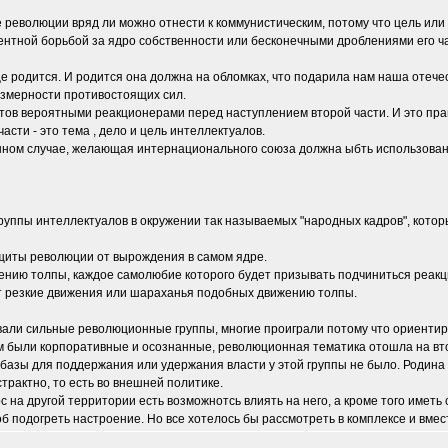
е революции вряд ли можно отнести к коммунистическим, потому что цель ил
ентной борьбой за ядро собственности или бесконечными дроблениями его 
е родится. И родится она должна на обломках, что подарила нам наша отеч
азмерности противостоящих сил.
тов вероятными реакционерами перед наступлением второй части. И это пра
сти - это тема , дело и цель интеллектуалов.
анном случае, желающая интернационального союза должна ыбть использована
уппы интеллектуалов в окружении так называемых "народных кадров", которые
щиты революции от вырождения в самом ядре.
ению толпы, каждое самолюбие которого будет призывать подчиниться реакц
ат резкие движения или шараханья подобных движению толпы.
вовали сильные революционные группы, многие проиграли потому что ориентиро
дем были корпоративные и осознанные, революционная тематика отошла на в
й базы для поддержания или удержания власти у этой группы не было. Роди
трактно, то есть во внешней политике.
с на другой территории есть возможнотсь влиять на него, а кроме того имет
б подогреть настроение. Но все хотелось бы рассмотреть в комплексе и вмес