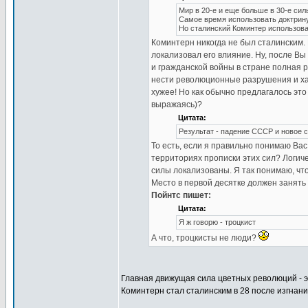
Мир в 20-е и еще больше в 30-е сил
Самое время использовать доктрину
Но сталинский Коминтер использова
Коминтерн никогда не был сталинским. К
локализовал его влияние. Ну, после В
и гражданской войны в стране полная р
нести революционные разрушения и хаос
хужее! Но как обычно предлагалось это
выражаясь)?
Цитата:
Результат - падение СССР и новое 
То есть, если я правильно понимаю Ва
территориях прописки этих сил? Логич
силы локализованы. Я так понимаю, чт
Место в первой десятке должен занять 
Пойнтс пишет:
Цитата:
Я ж говорю - троцкист
А что, троцкисты не люди?
Главная движущая сила цветных революций - э
Коминтерн стал сталинским в 28 после изгнан