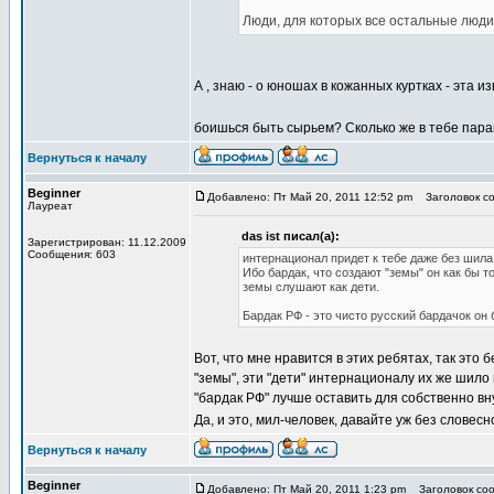
Люди, для которых все остальные люди 
А , знаю - о юношах в кожанных куртках - эта 
боишься быть сырьем? Сколько же в тебе пара
Вернуться к началу
Beginner
Добавлено: Пт Май 20, 2011 12:52 pm
Заголовок со
Лауреат
das ist писал(а):
Зарегистрирован: 11.12.2009
Сообщения: 603
интернационал придет к тебе даже без шила
Ибо бардак, что создают "земы" он как бы т
земы слушают как дети.
Бардак РФ - это чисто русский бардачок он 
Вот, что мне нравится в этих ребятах, так это
"земы", эти "дети" интернационалу их же шило и
"бардак РФ" лучше оставить для собственно в
Да, и это, мил-человек, давайте уж без слове
Вернуться к началу
Beginner
Добавлено: Пт Май 20, 2011 1:23 pm
Заголовок соо