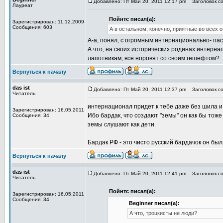
Добавлено: Пт Май 20, 2011 12:17 pm
Заголовок со
Лауреат
Пойнтс писал(а):
Зарегистрирован: 11.12.2009
Сообщения: 603
А в остальном, конечно, приятные во всех 
А-а, понял, с огромным интернационально- п
А что, на своих исторических родинах интерна
лапотникам, всё норовят со своим гешефтом?
Вернуться к началу
das ist
Добавлено: Пт Май 20, 2011 12:37 pm
Заголовок со
Читатель
интернационал придет к тебе даже без шила и
Зарегистрирован: 16.05.2011
Ибо бардак, что создают "земы" он как бы тоже 
Сообщения: 34
земы слушают как дети.
Бардак РФ - это чисто русский бардачок он был
Вернуться к началу
das ist
Добавлено: Пт Май 20, 2011 12:41 pm
Заголовок со
Читатель
Пойнтс писал(а):
Зарегистрирован: 16.05.2011
Сообщения: 34
Beginner писал(а):
А что, троцкисты не люди?