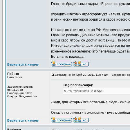
Главные бродильные кадры в Европе не русск
упредить цветных агрессоров уже нельзя. Дру
и этнических векторов родится в хаосе нового 
Но хаос охватит не только РФ. Мир сечас слиш
Главные революцционные мотивы - это продукты
мир в хаос, чтобы он достиг их границ . Но это
Интернациональная доктрина зародится на пе
изнеженное население) это пепелище будет 
Есть на то надежда.
Вернуться к началу
Пойнтс
Добавлено: Пт Май 20, 2011 11:57 am
Заголовок соо
Политолог
Beginner писал(а):
Зарегистрирован:
06.04.2010
А что, троцкисты не люди?
Сообщения: 1866
Откуда: Владивосток
Люди, для которых все остальные люди - сырье
_________________
Отказ от стоимости в экономике - путь к свобод
Вернуться к началу
Beginner