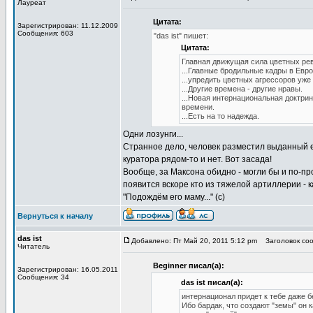
Лауреат
Цитата:
Зарегистрирован: 11.12.2009
Сообщения: 603
"das ist" пишет:
Цитата:
Главная движущая сила цветных рев
...Главные бродильные кадры в Евро
...упредить цветных агрессоров уже
...Другие времена - другие нравы.
...Новая интернациональная доктри
времени.
...Есть на то надежда.
Одни лозунги...
Странное дело, человек разместил выданный ем
куратора рядом-то и нет. Вот засада!
Вообще, за Максона обидно - могли бы и по-пр
появится вскоре кто из тяжелой артиллерии -
"Подождём его маму..." (с)
Вернуться к началу
das ist
Добавлено: Пт Май 20, 2011 5:12 pm
Заголовок соо
Читатель
Beginner писал(а):
Зарегистрирован: 16.05.2011
Сообщения: 34
das ist писал(а):
интернационал придет к тебе даже б
Ибо бардак, что создают "земы" он к