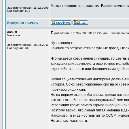
Максон, извините, не заметил Вашего коммент
Зарегистрирован: 11.12.2009
Сообщения: 603
Вернуться к началу
das ist
Добавлено: Пт Май 20, 2011 11:22 am
Заголовок соо
Читатель
Ну, наконец то,
Зарегистрирован: 16.05.2011
наконец то встречаются разумные доводы взам
Сообщения: 34
Что касается современой ситуации, то цветны
движущих сил рваческие, а еще точнее мелкоб
ядро собственности или бесконечными дробле
Новая социалистическая доктирина должна еще
история. Союз революционных сил на основе 
противостоящих сил.
Но на первом этапе я бы рассматривал патрио
что этот этап более интеллектуальный, чем и
Революция кроме самого взрыва инерционной ча
Поэтому верно , что любая пятая колонна в д
Например , в виде ностальгии по СССР , испо
Но это так , частности.