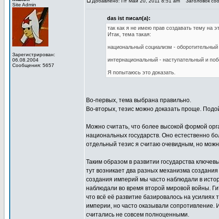
Добавлено: Пт Май 20, 2011 8:51 am
Заголовок соо
Site Admin
das ist писал(а):
так как я не имею прав создавать тему на 
Итак, тема такая:
национальный социализм - оборотительный
Зарегистрирован:
интернациональный - наступательный и по
06.08.2004
Сообщения: 5657
Я попытаюсь это доказать.
Во-первых, тема выбрана правильно.
Во-вторых, тезис можно доказать проще. Подой
Можно считать, что более высокой формой ор
национальных государств. Оно естественно бо
отдельный тезис я считаю очевидным, но можно
Таким образом в развитии государства ключевы
тут возникает два разных механизма создания
создания империй мы часто наблюдали в истор
наблюдали во время второй мировой войны. Ги
что всё её развитие базировалось на усилиях 
империи, но часто оказывали сопротивление. 
считались не совсем полноценными.