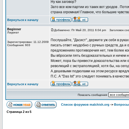
Ну как заговор?
Зато все ком партии из таких вот уродов . Пот
страна огромная! Главное, что большие чувств
Вернуться к началу
Beginner
Добавлено: Пт Май 20, 2011 6:04 pm
Заголовок соо
Лауреат
Послушайте, "Дасист", держите уж себя в руках
Зарегистрирован: 11.12.2009
писать ответ неудобно с ручных средств, да и о
Сообщения: 603
предложениях противоречия нет, тем более ко
Вы вбросили пять бездоказательных и ничем 
Может, пора бы привести доказательства или 
революций с экстраполяцией, хотя бы, на сег
А дешевыми подколами на этом ресурсе врядли
П.С. А "Das Ist" это следует понимать в качес
Вернуться к началу
Показать сообщения:
Список форумов malchish.org
->
Вопросы
Страница
2
из
5