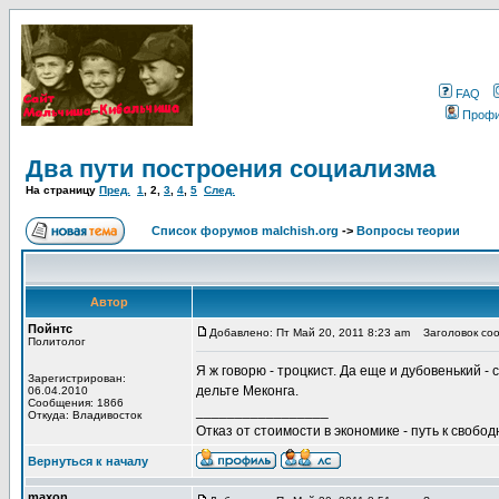
FAQ
Проф
Два пути построения социализма
На страницу
Пред.
1
,
2
,
3
,
4
,
5
След.
Список форумов malchish.org
->
Вопросы теории
Автор
Пойнтс
Добавлено: Пт Май 20, 2011 8:23 am
Заголовок соо
Политолог
Я ж говорю - троцкист. Да еще и дубовенький -
Зарегистрирован:
дельте Меконга.
06.04.2010
Сообщения: 1866
_________________
Откуда: Владивосток
Отказ от стоимости в экономике - путь к свобод
Вернуться к началу
maxon