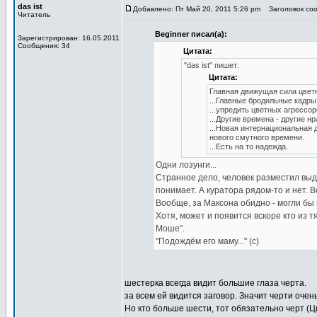
das ist
Добавлено: Пт Май 20, 2011 5:26 pm
Заголовок соо
Читатель
Beginner писал(а):
Зарегистрирован: 16.05.2011
Сообщения: 34
Цитата:
"das ist" пишет:
Цитата:
Главная движущая сила цвет
...Главные бродильные кадры
...упредить цветных агрессор
...Другие времена - другие н
...Новая интернациональная 
нового смутного времени.
...Есть на то надежда.
Одни лозунги...
Странное дело, человек разместил выда
понимает. А куратора рядом-то и нет. В
Вообще, за Максона обидно - могли бы 
Хотя, может и появится вскоре кто из 
Моше".
"Подождём его маму..." (с)
шестерка всегда видит большие глаза черта.
за всем ей видится заговор. Значит черти оче
Но кто больше шести, тот обязательно черт (