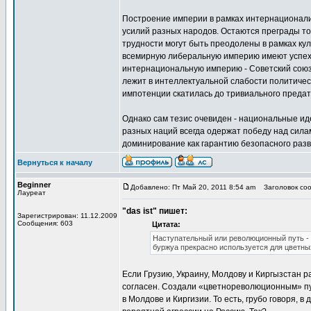
Построение империи в рамках интернационали
усилий разных народов. Остаются преграды то
трудности могут быть преодолены в рамках ку
всемирную либеральную империю имеют успех т
интернациональную империю - Советский союз.
лежит в интеллектуальной слабости политичес
импотенции скатилась до тривиального предат
Однако сам тезис очевиден - национальные ид
разных наций всегда одержат победу над силам
доминирование как гарантию безопасного разв
Вернуться к началу
Beginner
Добавлено: Пт Май 20, 2011 8:54 am
Заголовок соо
Лауреат
"das ist" пишет:
Зарегистрирован: 11.12.2009
Сообщения: 603
Цитата:
Наступательный или революционный путь - 
буржуа прекрасно используется для цветных
Если Грузию, Украину, Молдову и Киргызстан р
согласен. Создали «цветнореволюционным» пут
в Молдове и Киргизии. То есть, грубо говоря,