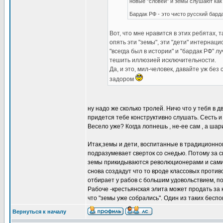
новые "словей" и земы слушают как 
Бардак РФ - это чисто русский бард
Вот, что мне нравится в этих ребятах, 
опять эти "земы", эти "дети" интернаци
"всегда был в истории" и "бардак РФ" 
тешить иллюзией исключительности.
Да, и это, мил-человек, давайте уж без
задором
ну надо же сколько тролей. Ничо что у тебя в 
придется тебе конструктивно слушать. Сесть и
Весело уже? Когда лопнешь , не-ее сам , а шар
Итак,земы и дети, воспитанные в традиционном
подразумевает сверток со снедью. Потому за с
земы прикидываются революционерами и сами 
снова создадут что то вроде классовых против
отбирает у рабов с большим удовольствием, по
Рабоче -крестьянская элита может продать за 
что "земы уже собрались". Один из таких беспо
Вернуться к началу