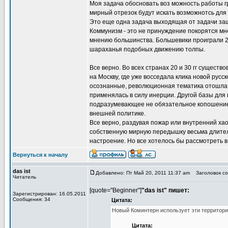
Моя задача обосновать воз можность работы г
мирный отрезок будут искать возможнотсь для к
Это еще одна задача выходящая от задачи за
Коммунизм - это не принуждение покорятся мн
мнению большинства. Большевики проиграли 20
шараханья подобных движению толпы.
Все верно. Во всех странах 20 и 30 гг сущест
на Москву, где уже восседала клика новой рус
осознанные, революционная тематика отошла 
применялась в силу инерции. Другой базы для 
подразумевающее не обязательное копошение в
внешней политике.
Все верно, раздувая пожар или внутренний хао
собственную мирную передышку весьма длитель
настроение. Но все хотелось бы рассмотреть в
Вернуться к началу
das ist
Добавлено: Пт Май 20, 2011 11:37 am
Заголовок соо
Читатель
[quote="Beginner"]
"das ist" пишет:
Зарегистрирован: 16.05.2011
Сообщения: 34
Цитата:
Новый Коминтерн использует эти территори
Цитата: