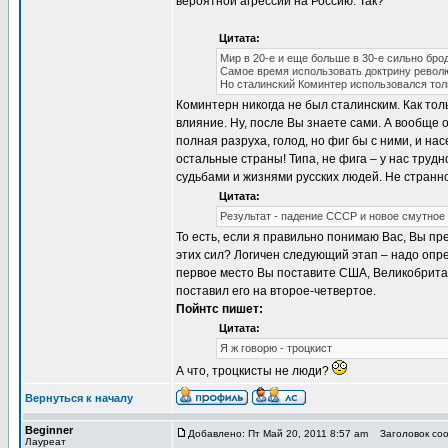
вероятной агрессии на Россию. Так?
Цитата:
Мир в 20-е и еще больше в 30-е сильно бро
Самое время использовать доктрину револю
Но сталинский Коминтер использовался тол
Коминтерн никогда не был сталинским. Как толь
влияние. Ну, после Вы знаете сами. А вообще
полная разруха, голод, но фиг бы с ними, и 
остальные страны! Типа, не фига – у нас трудн
судьбами и жизнями русских людей. Не странн
Цитата:
Результат - падение СССР и новое смутное
То есть, если я правильно понимаю Вас, Вы п
этих сил? Логичен следующий этап – надо опре
первое место Вы поставите США, Великобритан
поставил его на второе-четвертое.
Пойнтс пишет:
Цитата:
Я ж говорю - троцкист
А что, троцкисты не люди?
Вернуться к началу
Beginner
Добавлено: Пт Май 20, 2011 8:57 am
Заголовок соо
Лауреат