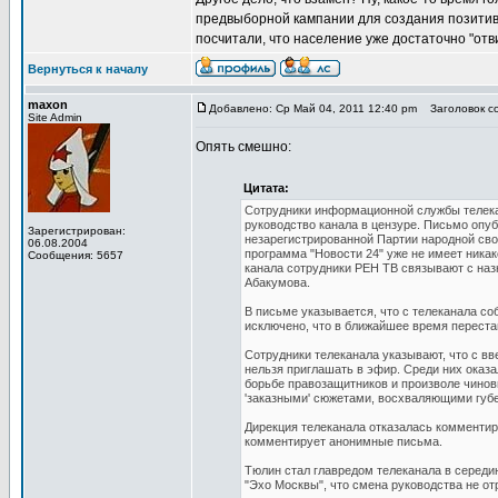
предвыборной кампании для создания позитивн
посчитали, что население уже достаточно "отв
Вернуться к началу
maxon
Добавлено: Ср Май 04, 2011 12:40 pm
Заголовок со
Site Admin
Опять смешно:
Цитата:
Сотрудники информационной службы телека
руководство канала в цензуре. Письмо оп
Зарегистрирован:
незарегистрированной Партии народной св
06.08.2004
программа "Новости 24" уже не имеет никак
Сообщения: 5657
канала сотрудники РЕН ТВ связывают с наз
Абакумова.
В письме указывается, что с телеканала с
исключено, что в ближайшее время перест
Сотрудники телеканала указывают, что с в
нельзя приглашать в эфир. Среди них оказ
борьбе правозащитников и произволе чинов
'заказными' сюжетами, восхваляющими губер
Дирекция телеканала отказалась комментиро
комментирует анонимные письма.
Тюлин стал главредом телеканала в середи
"Эхо Москвы", что смена руководства не от