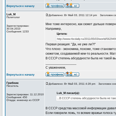
Вернуться к началу
Luk_M
Добавлено: Вт Май 03, 2011 12:14 pm
Заголовок со
Политолог
Мне тоже интересно, как сюжет дальше поверну
Зарегистрирован:
Например,
30.04.2010
Сообщения: 1233
Цитата:
http://www.rbcdaily.ru/2011/05/03/world/5629
Первая реакция: "Да, не уже ли?!"
Что плохо - экономика, похоже, тоже станови
сюжетом, создаваемой кем-то реальности. Матр
В СССР степень абсурдности была не такой выс
_________________
С уважением,
Вернуться к началу
Грибник
Добавлено: Вт Май 03, 2011 4:28 pm
Заголовок соо
Писатель
Luk_M писал(а):
Зарегистрирован: 11.12.2010
Сообщения: 450
...В СССР степень абсурдности была не тако
Откуда: инженер из СССР
В СССР средства массовой информации давали 
Если говорили ложь, то всякие вражьи голоса т