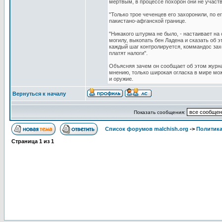
мертвым, в процессе похорон они не участ
"Только трое чеченцев его захоронили, по е
пакистано-афганской границе.
"Никакого штурма не было, - настаивает на
могилу, выкопать бен Ладена и сказать об э
каждый шаг контролируется, коммандос захо
платят налоги".
Объясняя зачем он сообщает об этом журна
мнению, только широкая огласка в мире мож
и оружие.
Вернуться к началу
Показать сообщения:
Список форумов malchish.org
->
Политика
Страница
1
из
1