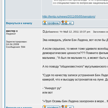
со специалистами по вопросам национально
http://lenta.ru/news/2011/05/05/senators/
Вернуться к началу
мистер х
Добавлено: Чт Май 12, 2011 10:37 pm
Заголовок со
Лауреат
Эка невидаль, убили Бэн Ладена, вот если бы 
Зарегистрирован:
24.04.2009
Сообщения: 594
А если серьезно, то меня тоже удивило всеобщ
демократические ценности??? Помните фильм 
мальчика ; "А был ли мальчик-то, а может быть
А по поводу "общеизвестного" мусульманского
"Судя по качеству записи устранения Бен Ладе
камерой, что и высадку астронавтов на луне. Да
- "Анекдот ру"
или вот
"«Труп Осамы Бин Ладена захоронен в море... 
Вернуться к началу