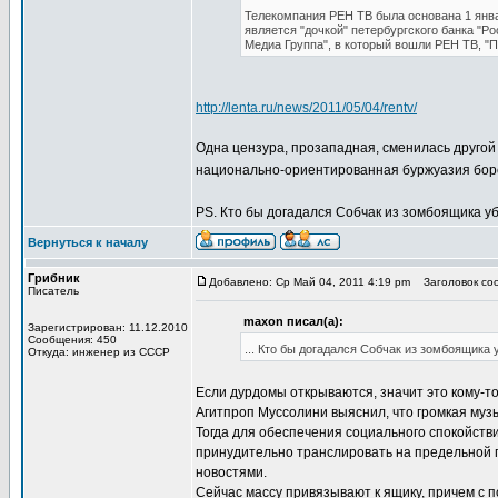
Телекомпания РЕН ТВ была основана 1 январ
является "дочкой" петербургского банка "Р
Медиа Группа", в который вошли РЕН ТВ, "П
http://lenta.ru/news/2011/05/04/rentv/
Одна цензура, прозападная, сменилась другой 
национально-ориентированная буржуазия боре
PS. Кто бы догадался Собчак из зомбоящика у
Вернуться к началу
Грибник
Добавлено: Ср Май 04, 2011 4:19 pm
Заголовок соо
Писатель
maxon писал(а):
Зарегистрирован: 11.12.2010
Сообщения: 450
... Кто бы догадался Собчак из зомбоящика
Откуда: инженер из СССР
Если дурдомы открываются, значит это кому-то 
Агитпроп Муссолини выяснил, что громкая му
Тогда для обеспечения социального спокойстви
принудительно транслировать на предельной 
новостями.
Сейчас массу привязывают к ящику, причем с