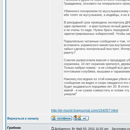
Гражданина, похожего на генерального прок
Убиенного похоронили по мусульманскому 
ибо топят не мусульмане, а индийцы, и не в
В рекордный срок проведена экспертиза ДНК
один промилле - и кристалльно ясный диагн
и не очень-то надо. Нужно брать передовой
зарегистрированных избирателей. Чтобы на
Параллельно читанные сообщения о том, что
вспомнить украинского министра внутренни
забыл сделать контрольный выстрел. Интер
ракету?
Совсем развеселила версия о процедуре уб
охранника. 10 лет охранник крепился, держа
Только набрал номер - и не спящий все дес
почтовыми голубями, мышами и тараканам
Наконец последнее из этой комедии убило 
сообщение на видео и скоро ожидается его 
будет выдаваться порциями лет 20. В итоге
живой - и не сумев совместить в голове эт
умерла!"
http://el-murid.livejournal.com/164057.html
Вернуться к началу
Грибник
Добавлено: Вт Май 03, 2011 11:02 am
Заголовок со