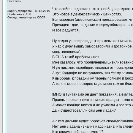
Писатель
Что особенно достает - это всеобщая радость
Зарегистрирован: 11.12.2010
Это новое в демократических ценностях.
Сообщения: 450
Откуда: инженер из СССР
Вся мировая (американская) пресса решает, чт
Президент дает задание спецслужбам пришить 
И все радуются.
Ну ладно у нас президент приказывает мочить 
У нас с дуру вышку замораторили и достойно
сопртивлением".
В США такой проблемы нет.
Мне казалось, что проявлением цивилизованност
И уж никакого всеобщего веселья от приведени
А тут Каддафи не получилось, так Усаму замочи
К выборам, к праздничку перевыполним! (Прохо
А тело в море, поскорее (а до моря там не бли
IMHO, в Гунтанамо он дает показания, а ему те
Правды не знает никто, вместо правды - теле-
А может вообще никого и не убивали и все это
Да и существовал ли сам Бен Ладан?
А с кем дальше будет бороться свободолюбив
Нет Бен Ладана - значит надо назначить следу
Кто следующий враг номер 1?