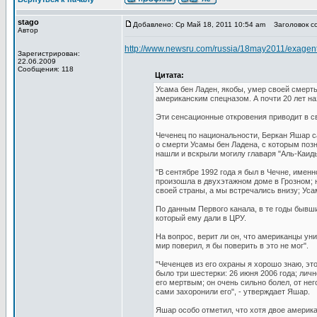
stago
Добавлено: Ср Май 18, 2011 10:54 am
Заголовок со
Автор
http://www.newsru.com/russia/18may2011/exagent
Зарегистрирован:
22.06.2009
Сообщения: 118
Цитата:
Усама бен Ладен, якобы, умер своей смертью 
американским спецназом. А почти 20 лет на
Эти сенсационные откровения приводит в 
Чеченец по национальности, Беркан Яшар с
о смерти Усамы бен Ладена, с которым позн
нашли и вскрыли могилу главаря "Аль-Каиды
"В сентябре 1992 года я был в Чечне, именн
произошла в двухэтажном доме в Грозном; н
своей страны, а мы встречались внизу; Уса
По данным Первого канала, в те годы бывш
который ему дали в ЦРУ.
На вопрос, верит ли он, что американцы ун
мир поверил, я бы поверить в это не мог".
"Чеченцев из его охраны я хорошо знаю, эт
было три шестерки: 26 июня 2006 года; личн
его мертвым; он очень сильно болел, от нег
сами захоронили его", - утверждает Яшар.
Яшар особо отметил, что хотя двое америк