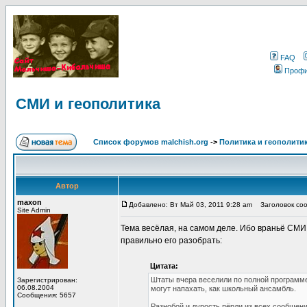
FAQ
Проф
СМИ и геополитика
Список форумов malchish.org
->
Политика и геополити
Автор
maxon
Добавлено: Вт Май 03, 2011 9:28 am
Заголовок соо
Site Admin
Тема весёлая, на самом деле. Ибо враньё СМИ
правильно его разобрать:
Цитата:
Штаты вчера веселили по полной программе.
Зарегистрирован:
06.08.2004
могут напахать, как школьный ансамбль.
Сообщения: 5657
Разнобой и дурость пёрли из всех сообщени