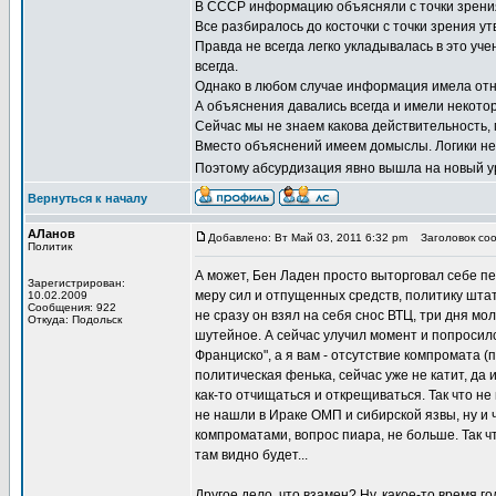
В СССР информацию объясняли с точки зрения 
Все разбиралось до косточки с точки зрения 
Правда не всегда легко укладывалась в это уч
всегда.
Однако в любом случае информация имела отн
А объяснения давались всегда и имели некотор
Сейчас мы не знаем какова действительность,
Вместо объяснений имеем домыслы. Логики не 
Поэтому абсурдизация явно вышла на новый ур
Вернуться к началу
АЛанов
Добавлено: Вт Май 03, 2011 6:32 pm
Заголовок соо
Политик
А может, Бен Ладен просто выторговал себе пен
Зарегистрирован:
меру сил и отпущенных средств, политику штат
10.02.2009
Сообщения: 922
не сразу он взял на себя снос ВТЦ, три дня мол
Откуда: Подольск
шутейное. А сейчас улучил момент и попросился
Франциско", а я вам - отсутствие компромата (
политическая фенька, сейчас уже не катит, да
как-то отчищаться и открещиваться. Так что не 
не нашли в Ираке ОМП и сибирской язвы, ну и 
компроматами, вопрос пиара, не больше. Так что
там видно будет...
Другое дело, что взамен? Ну, какое-то время г