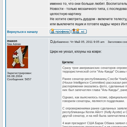
именно то, что они больше любят. Воспитател
Новости - только мозаичного типа, с послед
целостную картину.
Не хотите смотреть дурдом - включите телестуд
или выключите ящик и готовте кадры через Инт
Вернуться к началу
maxon
Добавлено: Чт Май 05, 2011 9:05 am
Заголовок соо
Site Admin
Цирк не уехал, клоуны на ковре:
Цитата:
Сразу трое американских сенаторов опрове
террористической сети "Аль-Каеда" Осамы б
Зарегистрирован:
06.08.2004
Ранее сенатор-республиканец Сэксби Чэмбл
Сообщения: 5657
(House Intelligence Committee) рассказал р
распоряжении оказались фото, сделанные по
них был запечатлен глава "Аль-Каеды", ране
Однако, как выяснилось позже, официальног
говорили сенаторы, являются подделками.
С опровержениями ранее сделанных заявле
республиканцы Келли Айотт (Kelly Ayotte) и
другой сенатор, и на ней была запечатлена
4 мая президент США Барак Обама заявил о
"инструментом пропаганды" и не спровоцир