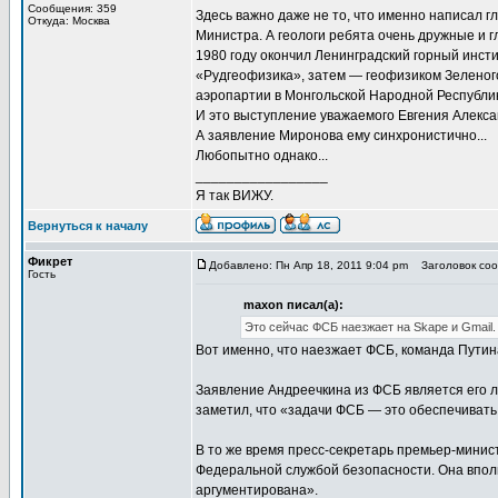
Сообщения: 359
Здесь важно даже не то, что именно написал г
Откуда: Москва
Министра. А геологи ребята очень дружные и 
1980 году окончил Ленинградский горный инс
«Рудгеофизика», затем — геофизиком Зеленог
аэропартии в Монгольской Народной Республик
И это выступление уважаемого Евгения Алекс
А заявление Миронова ему синхронистично...
Любопытно однако...
_________________
Я так ВИЖУ.
Вернуться к началу
Фикрет
Добавлено: Пн Апр 18, 2011 9:04 pm
Заголовок соо
Гость
maxon писал(а):
Это сейчас ФСБ наезжает на Skape и Gmail.
Вот именно, что наезжает ФСБ, команда Путина
Заявление Андреечкина из ФСБ является его л
заметил, что «задачи ФСБ — это обеспечиват
В то же время пресс-секретарь премьер-минис
Федеральной службой безопасности. Она вполн
аргументирована».