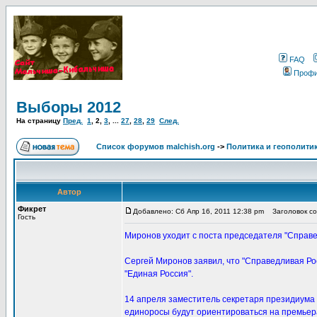
FAQ
Проф
Выборы 2012
На страницу
Пред.
1
,
2
,
3
, ...
27
,
28
,
29
След.
Список форумов malchish.org
->
Политика и геополити
Автор
Фикрет
Добавлено: Сб Апр 16, 2011 12:38 pm
Заголовок со
Гость
Миронов уходит с поста председателя "Справе
Сергей Миронов заявил, что "Справедливая Ро
"Единая Россия".
14 апреля заместитель секретаря президиума 
единоросы будут ориентироваться на премьер