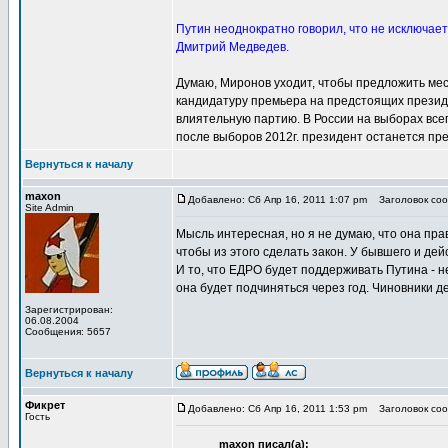
Путин неоднократно говорил, что не исключае
Дмитрий Медведев.
Думаю, Миронов уходит, чтобы предложить ме
кандидатуру премьера на предстоящих президен
влиятельную партию. В России на выборах всег
после выборов 2012г. президент останется пре
Вернуться к началу
maxon
Добавлено: Сб Апр 16, 2011 1:07 pm
Заголовок соо
Site Admin
Мысль интересная, но я не думаю, что она пра
чтобы из этого сделать закон. У бывшего и д
И то, что ЕДРО будет поддерживать Путина - н
она будет подчиняться через год. Чиновники де
Зарегистрирован:
06.08.2004
Сообщения: 5657
Вернуться к началу
Фикрет
Добавлено: Сб Апр 16, 2011 1:53 pm
Заголовок соо
Гость
maxon писал(а):