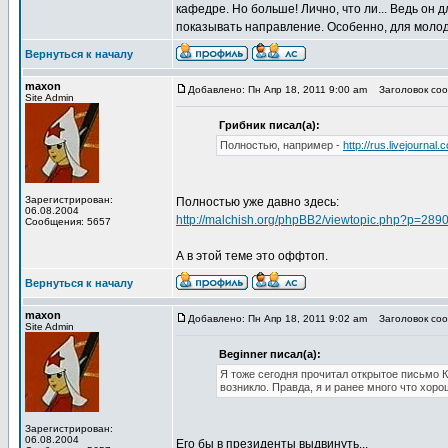
кафедре. Но больше! Лично, что ли... Ведь он д
показывать направление. Особенно, для молоды
Вернуться к началу
maxon
Добавлено: Пн Апр 18, 2011 9:00 am
Заголовок соо
Site Admin
Грибник писал(а):
Полностью, например -
http://rus.livejourna
Зарегистрирован:
Полностью уже давно здесь:
06.08.2004
http://malchish.org/phpBB2/viewtopic.php?p=28
Сообщения: 5657
А в этой теме это оффтоп.
Вернуться к началу
maxon
Добавлено: Пн Апр 18, 2011 9:02 am
Заголовок соо
Site Admin
Beginner писал(а):
Я тоже сегодня прочитал открытое письмо К
возникло. Правда, я и ранее много что хоро
Зарегистрирован:
06.08.2004
Его бы в президенты выдвинуть...