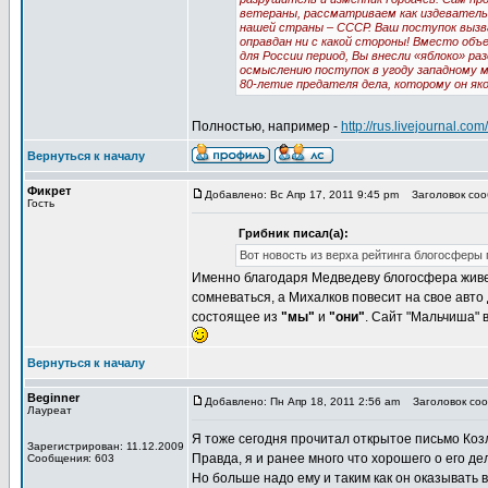
ветераны, рассматриваем как издеватель
нашей страны – СССР. Ваш поступок вызв
оправдан ни с какой стороны! Вместо объ
для России период, Вы внесли «яблоко» ра
осмыслению поступок в угоду западному 
80-летие предателя дела, которому он як
Полностью, например -
http://rus.livejournal.co
Вернуться к началу
Фикрет
Добавлено: Вс Апр 17, 2011 9:45 pm
Заголовок соо
Гость
Грибник писал(а):
Вот новость из верха рейтинга блогосферы
Именно благодаря Медведеву блогосфера живет 
сомневаться, а Михалков повесит на свое авт
состоящее из
"мы"
и
"они"
. Сайт "Мальчиша" 
Вернуться к началу
Beginner
Добавлено: Пн Апр 18, 2011 2:56 am
Заголовок соо
Лауреат
Я тоже сегодня прочитал открытое письмо Козло
Зарегистрирован: 11.12.2009
Правда, я и ранее много что хорошего о его д
Сообщения: 603
Но больше надо ему и таким как он оказывать в