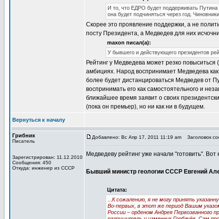
И то, что ЕДРО будет поддерживать Путина 
она будет подчиняться через год. Чиновники
Скорее это проявление поддержки, а не полити
посту Президента, а Медведев для них исчочни
maxon писал(а):
У бывшего и действующего президентов рей
Рейтинг у Медведева может резко повыситься (
амбициях. Народ воспринимает Медведева как 
более будет дистанцироваться Медведев от Пут
воспринимать его как самостоятельного и неза
ближайшее время заявит о своих президентски
(пока он премьер), но ни как ни в будущем.
Вернуться к началу
Грибник
Добавлено: Вс Апр 17, 2011 11:19 am
Заголовок со
Писатель
Медведеву рейтинг уже начали "готовить". Вот
Зарегистрирован: 11.12.2010
Сообщения: 450
Откуда: инженер из СССР
Бывший министр геологии СССР Евгений Але
Цитата:
...
К сожалению, я не могу принять указан
Во-первых, в этот же период Вашим указ
России – орденом Андрея Первозванного п
разрушитель и изменник Горбачёв. Сам пр