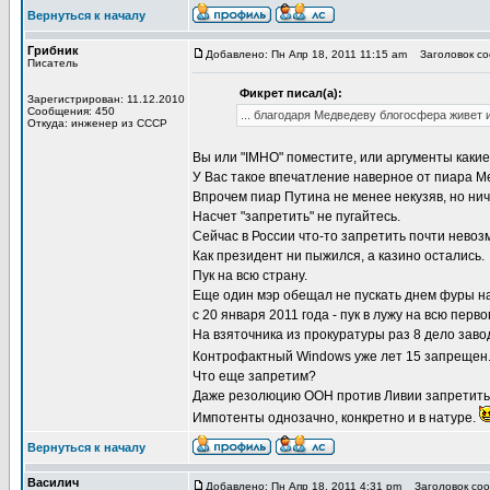
Вернуться к началу
Грибник
Добавлено: Пн Апр 18, 2011 11:15 am
Заголовок со
Писатель
Фикрет писал(а):
Зарегистрирован: 11.12.2010
Сообщения: 450
... благодаря Медведеву блогосфера живет и 
Откуда: инженер из СССР
Вы или "IMHO" поместите, или аргументы какие
У Вас такое впечатление наверное от пиара М
Впрочем пиар Путина не менее некузяв, но нич
Насчет "запретить" не пугайтесь.
Сейчас в России что-то запретить почти невозмо
Как президент ни пыжился, а казино остались.
Пук на всю страну.
Еще один мэр обещал не пускать днем фуры 
с 20 января 2011 года - пук в лужу на всю перв
На взяточника из прокуратуры раз 8 дело зав
Контрофактный Windows уже лет 15 запрещен.
Что еще запретим?
Даже резолюцию ООН против Ливии запретить 
Импотенты однозачно, конкретно и в натуре.
Вернуться к началу
Василич
Добавлено: Пн Апр 18, 2011 4:31 pm
Заголовок соо