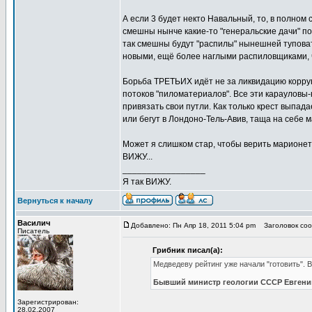
А если 3 будет некто Навальный, то, в полном 
смешны нынче какие-то "генеральские дачи" п
так смешны будут "распилы" нынешней тупова
новыми, ещё более наглыми распиловщиками,
Борьба ТРЕТЬИХ идёт не за ликвидацию корруп
потоков "пиломатериалов". Все эти карауловы-
привязать свои путли. Как только крест выпада
или бегут в Лондоно-Тель-Авив, таща на себе 
Может я слишком стар, чтобы верить марионет
ВИЖУ...
_________________
Я так ВИЖУ.
Вернуться к началу
Василич
Добавлено: Пн Апр 18, 2011 5:04 pm
Заголовок соо
Писатель
Грибник писал(а):
Медведеву рейтинг уже начали "готовить". 
Бывший министр геологии СССР Евгений
Зарегистрирован:
28.02.2007