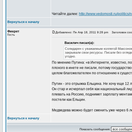
Читайте далее:
http://www.vedomosti.ru/politic
Вернуться к началу
Фикрет
Добавлено: Пн Апр 18, 2011 9:28 pm
Заголовок соо
Гость
Василич писал(а):
Солидарен с уважаемым коллегой Максоном.
закрывали свои ресурсы. Писали без оглядк
угодно.
По мнению Путина: «в Интернете, известно, п
плохого в инете не писали, потому государство
целом благожелателен по отношению к сущес
Путин - это отрыжка Ельцина. Не хочу еще 12 
Он стар и исчерпал себя как национальный лиде
плевать на Россию, поднимет зарплату ментам
постели как Ельцин.
Медведева можно будет сменить уже через 6 л
Вернуться к началу
Показать сообщения: