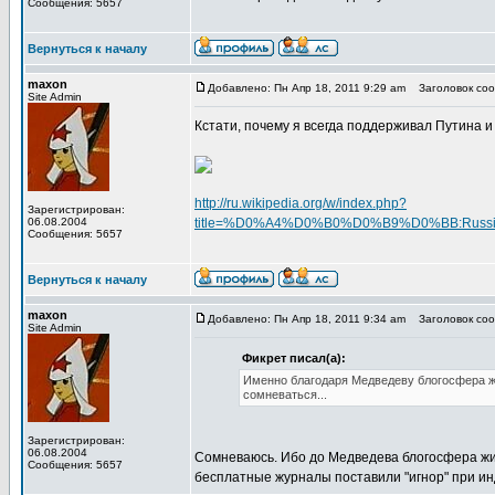
Сообщения: 5657
Вернуться к началу
maxon
Добавлено: Пн Апр 18, 2011 9:29 am
Заголовок соо
Site Admin
Кстати, почему я всегда поддерживал Путина и
http://ru.wikipedia.org/w/index.php?
Зарегистрирован:
06.08.2004
title=%D0%A4%D0%B0%D0%B9%D0%BB:Russian_e
Сообщения: 5657
Вернуться к началу
maxon
Добавлено: Пн Апр 18, 2011 9:34 am
Заголовок соо
Site Admin
Фикрет писал(а):
Именно благодаря Медведеву блогосфера жив
сомневаться...
Зарегистрирован:
06.08.2004
Сомневаюсь. Ибо до Медведева блогосфера жил
Сообщения: 5657
бесплатные журналы поставили "игнор" при ин