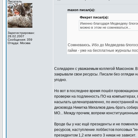
Писатель
maxon писал(а):
Фикрет писал(а):
Именно благодаря Медведеву блогосф
можно в этом не сомневаться...
Зарегистрирован:
28.02.2007
Сообщения: 359
Откуда: Москва
Сомневаюсь. Ибо до Медведева блогос
гайки - уже на бесплатные журналы пос
Солидарен с уважаемым коллегой Максоном. В 
закрывали свои ресурсы. Писали без оглядки н
угодно.
Но вот в последнее время пошёл провокационн
проверки на подлинность ПО на компьютерах, 
насылать целенаправленно, по иностранной нав
дисковода Никитка Михалков дань брать собира
МО... Между прочим, вопреки конституционным
Вроде бы у нас ещё президенты и не поменяли
ресурсов, наступление лоббистов попсовых "инт
президентом 1,2 или некто 3 никак не зависит.