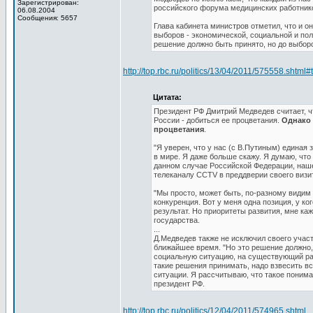
Зарегистрирован:
российского форума медицинских работник
06.08.2004
Сообщения: 5657
Глава кабинета министров отметил, что и о
выборов - экономической, социальной и пол
решение должно быть принято, но до выборов
http://top.rbc.ru/politics/13/04/2011/575558.shtml#
Цитата:
Президент РФ Дмитрий Медведев считает, 
России - добиться ее процветания.
Однако 
процветания
.
"Я уверен, что у нас (с В.Путиным) единая
в мире. Я даже больше скажу. Я думаю, что 
данном случае Российской Федерации, наше
телеканалу CCTV в преддверии своего визит
"Мы просто, может быть, по-разному видим 
конкуренция. Вот у меня одна позиция, у к
результат. Но приоритеты развития, мне каж
государства.
...
Д.Медведев также не исключил своего участ
ближайшее время. "Но это решение должно,
социальную ситуацию, на существующий рас
такие решения принимать, надо взвесить в
ситуации. Я рассчитываю, что такое понима
президент РФ.
http://top.rbc.ru/politics/12/04/2011/574965.shtml