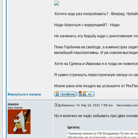
Хотите еще раз попробовать? - Вперед. Чубайс
Надо бороться с коррупцией? - Надо.
Но начинать эту борьбу надо с уничтожения те
Пока Горбачев на свободе, а в министрах сидят
малейшей перспективны. И уж совсем выглядит 
Хотя на Гдляна и Иванова я и тогда не повелся,
Я сумел стряхнуть перестроечную лапшу со сво
Иначе рано или поздно вы услышите от РосПил
Вернуться к началу
maxon
Добавлено: Чт Апр 14, 2011 7:58 am
Заголовок соо
Site Admin
Ну и конечно не надо забывать про двух основн
Цитата:
Премьер-министр РФ Владимир Путин не иск
Медведев не исключаем, что каждый из нас 