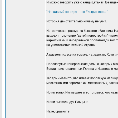
И можно говорить уже о кандидатах в Президен
"Навальный сегодня - это Ельцын вчера."
История действительно ничему не учит.
Истерическая раскуртка бывшего яблочника На
выходит поколение "детей перестройки" - пло
наркотиками и либеральной пропагандой мозгом
на уничтожение великой страны.
А развели их все на том же: на зависти. Хотя
Пресловутые генеральские дачи, о которых в 
Вопли приснопамятных Гдляна и Иванова о ми
Теперь имеем то, что имеем: воровскую малину
местечковыми ворами в их, местечковых, зако
Но им мало. Им мешает и тот огрызок, что наз
И они вызвали дух Ельцына.
Нате, сравните: