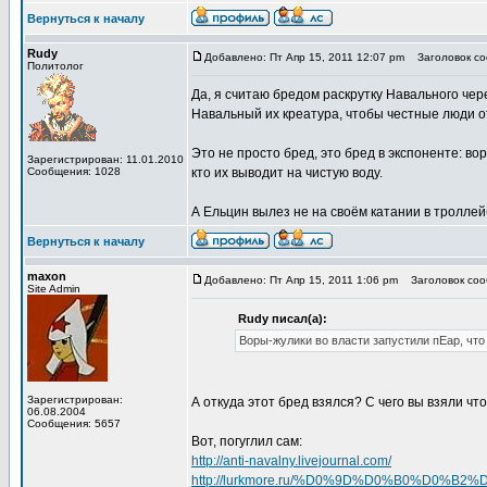
Вернуться к началу
Rudy
Добавлено: Пт Апр 15, 2011 12:07 pm
Заголовок со
Политолог
Да, я считаю бредом раскрутку Навального чер
Навальный их креатура, чтобы честные люди о
Это не просто бред, это бред в экспоненте: в
Зарегистрирован: 11.01.2010
Сообщения: 1028
кто их выводит на чистую воду.
А Ельцин вылез не на своём катании в троллей
Вернуться к началу
maxon
Добавлено: Пт Апр 15, 2011 1:06 pm
Заголовок соо
Site Admin
Rudy писал(а):
Воры-жулики во власти запустили пЕар, что
Зарегистрирован:
А откуда этот бред взялся? С чего вы взяли чт
06.08.2004
Сообщения: 5657
Вот, погуглил сам:
http://anti-navalny.livejournal.com/
http://lurkmore.ru/%D0%9D%D0%B0%D0