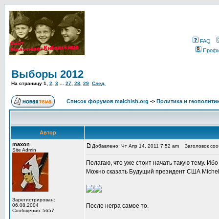
FAQ
Проф
Выборы 2012
На страницу
1
,
2
,
3
...
27
,
28
,
29
След.
Список форумов malchish.org
->
Политика и геополити
Автор
maxon
Добавлено: Чт Апр 14, 2011 7:52 am
Заголовок соо
Site Admin
Полагаю, что уже стоит начать такую тему. И
Можно сказать Будущий президент США Miche
Зарегистрирован:
06.08.2004
После негра самое то.
Сообщения: 5657