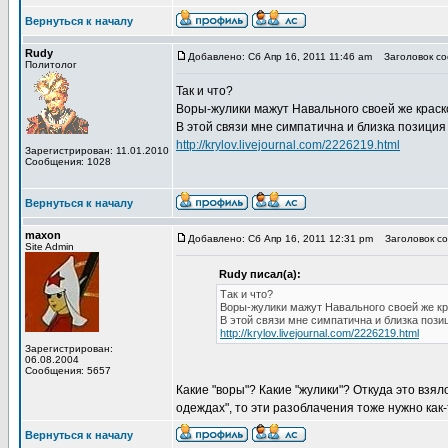
Вернуться к началу
Rudy
Добавлено: Сб Апр 16, 2011 11:46 am
Заголовок со
Политолог
Так и что?
Воры-жулики мажут Навального своей же краск
В этой связи мне симпатична и близка позиция
http://krylov.livejournal.com/2226219.html
Зарегистрирован: 11.01.2010
Сообщения: 1028
Вернуться к началу
maxon
Добавлено: Сб Апр 16, 2011 12:31 pm
Заголовок со
Site Admin
Rudy писал(а):
Так и что?
Воры-жулики мажут Навального своей же кр
В этой связи мне симпатична и близка пози
http://krylov.livejournal.com/2226219.html
Зарегистрирован:
06.08.2004
Сообщения: 5657
Какие "воры"? Какие "жулики"? Откуда это взя
одеждах", то эти разоблачения тоже нужно как-
Вернуться к началу