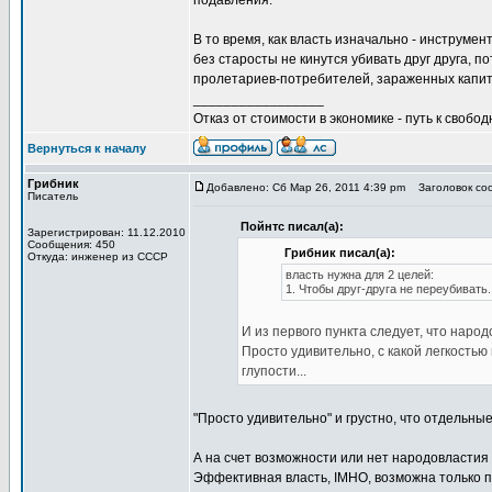
подавления.
В то время, как власть изначально - инструме
без старосты не кинутся убивать друг друга, п
пролетариев-потребителей, зараженных капи
_________________
Отказ от стоимости в экономике - путь к свобод
Вернуться к началу
Грибник
Добавлено: Сб Мар 26, 2011 4:39 pm
Заголовок соо
Писатель
Пойнтс писал(а):
Зарегистрирован: 11.12.2010
Сообщения: 450
Грибник писал(а):
Откуда: инженер из СССР
власть нужна для 2 целей:
1. Чтобы друг-друга не переубивать
И из первого пункта следует, что народ
Просто удивительно, с какой легкост
глупости...
"Просто удивительно" и грустно, что отдельн
А на счет возможности или нет народовластия 
Эффективная власть, IMHO, возможна только пр