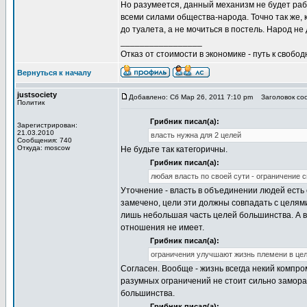
Но разумеется, данный механизм не будет раб
всеми силами общества-народа. Точно так же, 
до туалета, а не мочиться в постель. Народ н
_________________
Отказ от стоимости в экономике - путь к свобод
Вернуться к началу
justsociety
Добавлено: Сб Мар 26, 2011 7:10 pm
Заголовок соо
Политик
Грибник писал(а):
Зарегистрирован:
21.03.2010
власть нужна для 2 целей
Сообщения: 740
Откуда: moscow
Не будьте так категоричны.
Грибник писал(а):
любая власть по своей сути - ограничение с
Уточнение - власть в объединении людей есть 
замечено, цели эти должны совпадать с целями
лишь небольшая часть целей большинства. А во
отношения не имеет.
Грибник писал(а):
ограничения улучшают жизнь племени в цел
Согласен. Вообще - жизнь всегда некий компр
разумных ограничений не стоит сильно заморач
большинства.
Грибник писал(а):