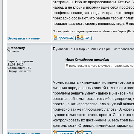
отстранены. Ибо не профессионалы. Кхе-кхе. У
народ, а не клоуны возомнившие себя профес
профессионалов, как всегда, исправляют неп
прекрасно осознают, кто реально творит полити
придают важность своему внешнему виду. Я виж
Последний раз редактировалось: Иван Кулиберов (Вс Ма
Вернуться к началу
justsociety
Добавлено: Сб Мар 26, 2011 2:17 pm
Заголовок соо
Политик
Иван Кулиберов писал(а):
Зарегистрирован:
21.03.2010
Я вижу вокруг много клоунов , товарищи, н
Сообщения: 740
Откуда: moscow
Можно назвать их клоунами, но клоун - это ж
лизания определенных частей тела своим начал
проблемы решать умеет - давно в бизнесе или 
решать проблемы - остается либо в дворники, л
просто нанять профессионала в нужной област
примерно так же (плюс-минус лапоть). А корень 
нужное количество - очень просто. Соответсв
контролировать их достижение. А весь треп в
деятельности. Строим олимпийские пирамиды и
Вернуться к началу