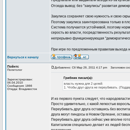
Предлагали или выдвигали всегда из-за кулисы
Отсюда вывод: без "закулисы" развитая демок
Закулиса сохраняет свою нужность и свою скр
Поэтому закулиса заинтересована только в пл
Система получается устойчивой, поэтому нор
серость во власти, посредственность результа
непрерывно функционирующая "демократическ
При игре по предложенным правилам выхода 
Вернуться к началу
Пойнтс
Добавлено: Сб Мар 26, 2011 4:17 pm
Заголовок соо
Политолог
Грибник писал(а):
Зарегистрирован:
06.04.2010
власть нужна для 2 целей:
Сообщения: 1866
1. Чтобы друг-друга не переубивать. (Подд
Откуда: Владивосток
И из первого пункта следует, что народовласти
Просто удивительно, с какой легкостью взрос
Переубивать друг друга оставшись без воспита
друга могут пиндосы в Новом Орлеане, оставш
Переубивать друг друга сейчас уже вполне го
Капитализм специально делает из людей бесп