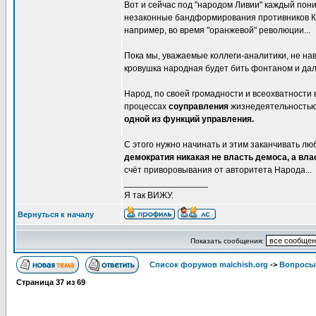
Вот и сейчас под "народом Ливии" каждый пони
незаконные бандформирования противников Кад
например, во время "оранжевой" революции...
Пока мы, уважаемые коллеги-аналитики, не нав
кровушка народная будет бить фонтаном и дал
Народ, по своей громадности и всеохватности в
процессах
соуправления
жизнедеятельностью 
одной из функций управления.
С этого нужно начинать и этим заканчивать лю
демократия никакая не власть демоса, а вл
счёт приворовывания от авторитета Народа...
_________________
Я так ВИЖУ.
Вернуться к началу
Показать сообщения:
Список форумов malchish.org
->
Вопросы
Страница
37
из
69