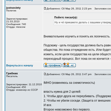
justsociety
Добавлено: Сб Мар 26, 2011 2:23 pm
Заголовок соо
Политик
Пойнтс писал(а):
Зарегистрирован:
21.03.2010
Ну и чё прикажете делать с вашими утверж
Сообщения: 740
Откуда: moscow
Внимательнее изучить и понять их логичность.
Подскажу - цель государства должна быть равн
общества. Но пока отчуждение есть. Или будет
изжить, если цели государства на цели общес
переходный процесс. Вот пока он не кончится - 
Вернуться к началу
Грибник
Добавлено: Сб Мар 26, 2011 3:47 pm
Заголовок соо
Писатель
IMHO (извиняюсь за схемотичность)
Зарегистрирован: 11.12.2010
Сообщения: 450
Откуда: инженер из СССР
власть нужна для 2 целей:
1. Чтобы друг-друга не переубивать. (Поддерж
2. Чтобы не убили соседи. (Защита от внешних 
И все.
Второе невозможно без первого.