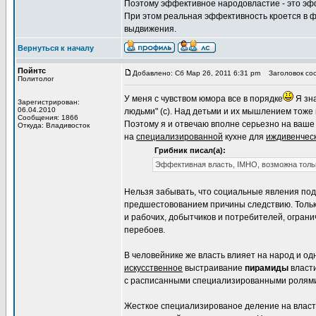
Поэтому эффективное народовластие - это эф
При этом реальная эффективность кроется в ф
выдвижения.
Вернуться к началу
Пойнтс
Добавлено: Сб Мар 26, 2011 6:31 pm
Заголовок соо
Политолог
У меня с чувством юмора все в порядке
Я зна
Зарегистрирован:
06.04.2010
людьми" (с). Над детьми и их мышлением тоже
Сообщения: 1866
Поэтому я и отвечаю вполне серьезно на ваш
Откуда: Владивосток
на
специализированной
кухне для
иждивенчес
Грибник писал(а):
Эффективная власть, IMHO, возможна только
Нельзя забывать, что социальные явления по
предшестовованием причины следствию. Тольк
и рабочих, добытчиков и потребителей, ограни
перебоев.
В человейнике же власть влияет на народ и о
искусственное
выстраивание
пирамиды
власти
с расписанными специализированными ролями 
Жесткое специализированое деление на власт