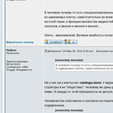
В человеке почему-то есть специализированные
из одинаковых клеток, самостоятельно во вс
костной ткани, и функции множества жидкосте
сигналов, и многия и многия и многия ...
Опять - максимализм. Великая крайность полагат
Вернуться к началу
Пойнтс
Добавлено: Сб Мар 26, 2011 8:20 pm
Заголовок соо
Политолог
justsociety писал(а):
Зарегистрирован:
06.04.2010
В человеке почему-то есть специализирован
Сообщения: 1866
из одинаковых клеток, самостоятельно во
Откуда: Владивосток
Ни у ног, ни у клеток нет
свободы воли
. У мур
структуры в их "обществах". Человеку же даны
пивко. И никуда от этой обязанности не деться
Человечество собственно и застряло на порог
подавлением.
justsociety писал(а):