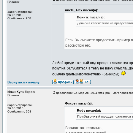
Политик
uncle_Alex писал(а):
Зарегистрирован:
26.05.2010
Пойнтс писал(а):
Сообщения: 958
Деньги в капсистеме не предоставл
Если Вы сможете предложить пример п
рассмотрю его.
Любой кредит взятый под процент является про
покупка. Углубляться в тему не вижу смысла. 
обычно фальшивомонетчики (банкиры).
Вернуться к началу
Иван Кулиберов
Добавлено: Сб Мар 26, 2011 9:51 pm
Заголовок соо
Политик
Фикрет писал(а):
Зарегистрирован:
26.05.2010
Rudy писал(а):
Сообщения: 958
Прибавочный продукт
сжигается в
Вариантов несколько;