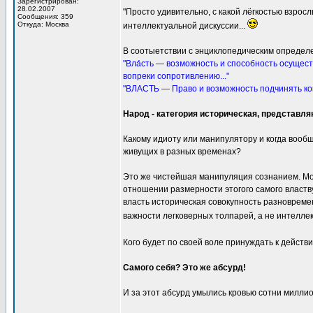
Зарегистрирован:
28.02.2007
"Просто удивительно, с какой лёгкостью взрос
Сообщения: 359
Откуда: Москва
интеллектуальной дискуссии...
В соотыетствии с энциклопедическим определ
"Вла́сть — возможность и способность осущес
вопреки сопротивлению..."
"ВЛАСТЬ — Право и возможность подчинять кого
Народ - категория историческая, представл
Какому идиоту или манипулятору и когда вообщ
живущих в разных временах?
Это же чистейшая манипуляция сознанием. Можн
отношении размерности этогого самого властв
власть историческая совокупность разноврем
важности легковерных толпарей, а не интелле
Кого будет по своей воле принуждать к дейст
Самого себя? Это же абсурд!
И за этот абсурд умылись кровью сотни милли