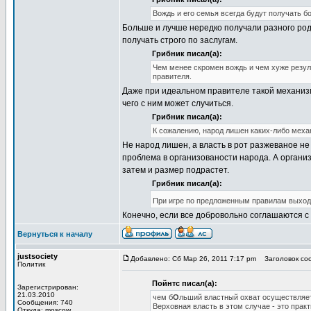
Вождь и его семья всегда будут получать 
Больше и лучше нередко получали разного род
получать строго по заслугам.
Грибник писал(а):
Чем менее скромен вождь и чем хуже резул
правителя.
Даже при идеальном правителе такой механизм
чего с ним может случиться.
Грибник писал(а):
К сожалению, народ лишен каких-либо мех
Не народ лишен, а власть в рот разжеваное не
проблема в организованости народа. А органи
затем и размер подрастет.
Грибник писал(а):
При игре по предложенным правилам выход
Конечно, если все добровольно соглашаются с
Вернуться к началу
justsociety
Добавлено: Сб Мар 26, 2011 7:17 pm
Заголовок соо
Политик
Пойнтс писал(а):
Зарегистрирован:
21.03.2010
чем б
О
льший властный охват осуществляет
Сообщения: 740
Верховная власть в этом случае - это пра
Откуда: moscow