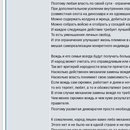
Поэтому любая власть по своей сути - огранич
При дополнительном усилении внутренних огр
(совместная охота на динозавра и их одомашни
Можно содержать колдуна и жреца, добиться ра
Можно собрать войско и отобрать у соседей х
И каждое следующее действие требует лучшей
То есть уменьшения личных свобод.
И эти ограничения улучшают жизнь племени в 
мешая самореализации конкретного индивида в
Вождь и его семья всегда будут получать боль
И народ может считать это справедливым или н
Так вот критерий народности власти прячется 
Насколько действенен механизм замены вожд
Насколько власть понимает свою зависимость
Если вождь сам скромен, работает и днем и н
то его терпят, любят, а то и обожествляют (не
В этом случае механизм замены вождя по треб
Чем менее скромен вождь и чем хуже результа
правителя.
Поэтому развитая демократия просто необход
К сожалению, народ лишен каких-либо механи
Этого нет и не было ни в одной стране и ни при