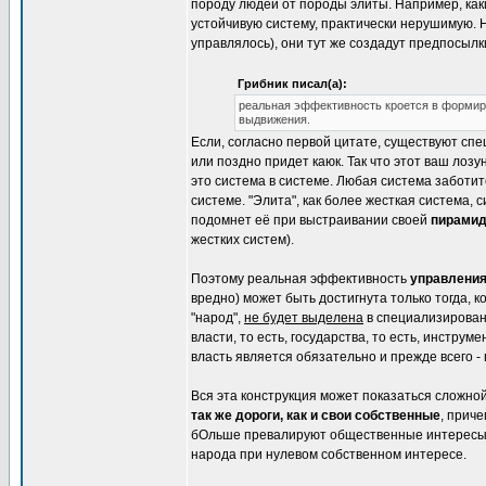
породу людей от породы элиты. Например, как
устойчивую систему, практически нерушимую.
управлялось), они тут же создадут предпосылк
Грибник писал(а):
реальная эффективность кроется в формиро
выдвижения.
Если, согласно первой цитате, существуют с
или поздно придет каюк. Так что этот ваш лоз
это система в системе. Любая система заботи
системе. "Элита", как более жесткая система,
подомнет её при выстраивании своей
пирами
жестких систем).
Поэтому реальная эффективность
управлени
вредно) может быть достигнута только тогда, 
"народ",
не будет выделена
в специализированн
власти, то есть, государства, то есть, инстр
власть является обязательно и прежде всего -
Вся эта конструкция может показаться сложной
так же дороги, как и свои собственные
, приче
бОльше превалируют общественные интересы. В
народа при нулевом собственном интересе.