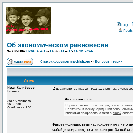
FAQ
Проф
Об экономическом равновесии
На страницу
Пред.
1
,
2
,
3
...
36
,
37
,
38
...
67
,
68
,
69
След.
Список форумов malchish.org
->
Вопросы теории
Автор
Иван Кулиберов
Добавлено: Сб Мар 26, 2011 1:22 pm
Заголовок соо
Политик
Фикрет писал(а):
Зарегистрирован:
26.05.2010
Народовластие - это фикция, оно невозможн
Сообщения: 958
Политикой и международными отношениями д
являются профессионалами в
своей
област
Фикрет - фикция, ведь настоящее имя у него д
собой демократию, но и это фикция. За ней сто