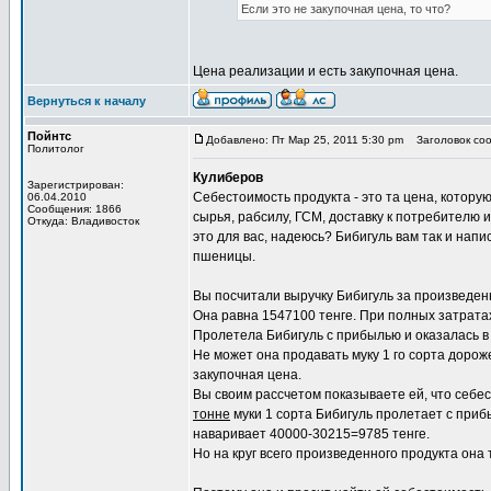
Если это не закупочная цена, то что?
Цена реализации и есть закупочная цена.
Вернуться к началу
Пойнтс
Добавлено: Пт Мар 25, 2011 5:30 pm
Заголовок соо
Политолог
Кулиберов
Зарегистрирован:
Себестоимость продукта - это та цена, которую
06.04.2010
Сообщения: 1866
сырья, рабсилу, ГСМ, доставку к потребителю и 
Откуда: Владивосток
это для вас, надеюсь? Бибигуль вам так и напи
пшеницы.
Вы посчитали выручку Бибигуль за произведен
Она равна 1547100 тенге. При полных затратах
Пролетела Бибигуль с прибылью и оказалась в 
Не может она продавать муку 1 го сорта дороже
закупочная цена.
Вы своим рассчетом показываете ей, что себес
тонне
муки 1 сорта Бибигуль пролетает с прибы
наваривает 40000-30215=9785 тенге.
Но на круг всего произведенного продукта она т