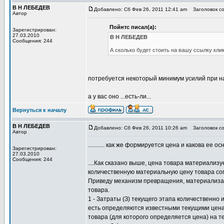
В Н ЛЕБЕДЕВ
Добавлено: Сб Фев 26, 2011 12:41 am
Заголовок с
Автор
Пойнтс писал(а):
Зарегистрирован:
27.03.2010
В Н ЛЕБЕДЕВ
Сообщения: 244
А сколько будет стоить на вашу ссылку кли
потребуется некоторый минимум усилий при нал
а у вас оно ...есть-ли...
Вернуться к началу
В Н ЛЕБЕДЕВ
Добавлено: Сб Фев 26, 2011 10:26 am
Заголовок с
Автор
........... как же формируется цена и какова ее
Зарегистрирован:
27.03.2010
Сообщения: 244
....Как сказано выше, цена товара материализу
количественную материальную цену товара согл
Приведу механизм превращения, материализац
товара.
1 - Затраты (З) текущего этапа количественно
есть определяются известными текущими ценам
товара (для которого определяется цена) на т