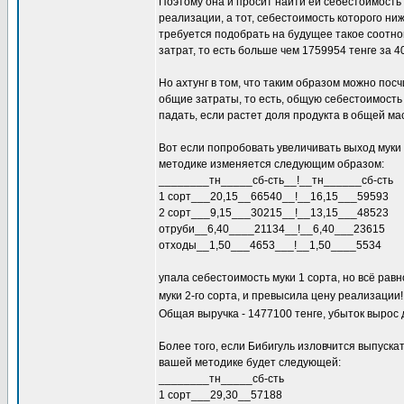
Поэтому она и просит найти ей себестоимость 
реализации, а тот, себестоимость которого ни
требуется подобрать на будущее такое соотно
затрат, то есть больше чем 1759954 тенге за 4
Но ахтунг в том, что таким образом можно пос
общие затраты, то есть, общую себестоимость 
падать, если растет доля продукта в общей ма
Вот если попробовать увеличивать выход муки 2
методике изменяется следующим образом:
________тн_____сб-сть__!__тн______сб-сть
1 сорт___20,15__66540__!__16,15___59593
2 сорт___9,15___30215__!__13,15___48523
отруби__6,40____21134__!__6,40___23615
отходы__1,50___4653___!__1,50____5534
упала себестоимость муки 1 сорта, но всё рав
муки 2-го сорта, и превысила цену реализации
Общая выручка - 1477100 тенге, убыток вырос 
Более того, если Бибигуль изловчится выпускат
вашей методике будет следующей:
________тн_____сб-сть
1 сорт___29,30__57188