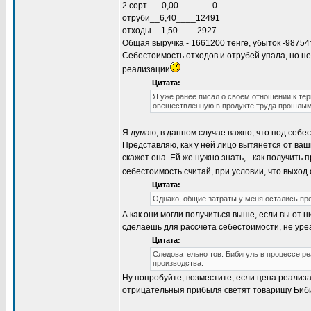
2 сорт___0,00_______0
отруби__6,40____12491
отходы__1,50____2927
Общая выручка - 1661200 тенге, убыток -98754
Себестоимость отходов и отрубей упала, но н
реализации
Цитата:
Я уже ранее писал о своем отношении к т
овеществленную в продукте труда прошлым
Я думаю, в данном случае важно, что под себе
Представляю, как у ней лицо вытянется от ваш
скажет она. Ей же нужно знать, - как получить
себестоимость считай, при условии, что выход
Цитата:
Однако, общие затраты у меня остались пр
А как они могли получиться выше, если вы от н
сделаешь для рассчета себестоимости, не уреза
Цитата:
Следовательно тов. Бибигуль в процессе ре
производства.
Ну попробуйте, возместите, если цена реали
отрицательныя прибыля светят товарищу Биби