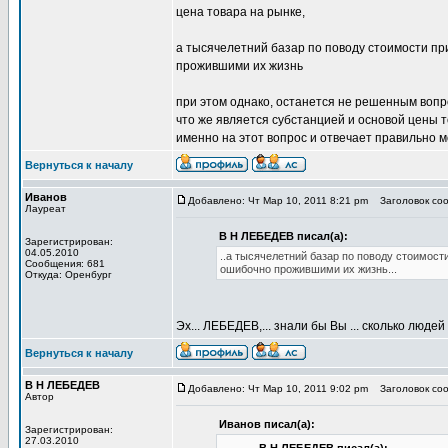
цена товара на рынке,
а тысячелетний базар по поводу стоимости при
прожившими их жизнь
при этом однако, останется не решенным вопрос,..
что же является субстанцией и основой цены то
именно на этот вопрос и отвечает правильно
Вернуться к началу
Иванов
Добавлено: Чт Мар 10, 2011 8:21 pm
Заголовок со
Лауреат
В Н ЛЕБЕДЕВ писал(а):
Зарегистрирован:
04.05.2010
..а тысячелетний базар по поводу стоимости
Сообщения: 681
ошибочно прожившими их жизнь...
Откуда: Оренбург
Эх... ЛЕБЕДЕВ,... знали бы Вы ... сколько люде
Вернуться к началу
В Н ЛЕБЕДЕВ
Добавлено: Чт Мар 10, 2011 9:02 pm
Заголовок со
Автор
Иванов писал(а):
Зарегистрирован:
27.03.2010