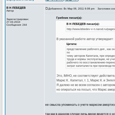
В Н ЛЕБЕДЕВ
Добавлено: Вс Мар 06, 2011 6:08 pm
Заголовок со
Автор
Грибник писал(а):
Зарегистрирован:
27.03.2010
В Н ЛЕБЕДЕВ писал(а):
Сообщения: 244
http://www.lebedev-v-n.narod.ru/pages
В указанной работе автор утверждает:
Цитата:
представление рабочего дня , как о
по
чему автором Капитала, при опреде
труда и нормы эксплуатации, не уч
рабочего по восстановлению-перен
затрат капиталиста при производств
Это, IMHO, не соответствует действит
Маркс К.. Капитал, т. 1, Маркс К. и Энгельс 
Я далеко не во всем согласен с авторо
но опираться на посыл, что Маркс амо
не смысла упоминать о учете марксом амортиз
так как в данном случае речь мною ведется о 