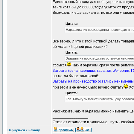
Единственный выход для неё - упросить закупо
тенге хотя бы до 66000, тогда убыток от прода
Возможны и еще варианты, но все они упирают
Цитата:
Наращивание производства происходит в то
Всё верно. И что с этой истиной делать това
её желаний ценой реализации?
Цитата:
Затраты на производство остались неизмен
Уссысся
Таким образом, сразу после реплики
Затраты (цена пшеницы, тара, з/п, э/энергия, Г
вы могли бы вставить своё:
Затраты на производство остались неизменным
при этом и не нужно было ничего считать
Хот
Цитата:
Тов. Бибигуль может изменять цену реализа
Расскажите, каким образом можно изменить цен
_________________
Отказ от стоимости в экономике - путь к свобод
Вернуться к началу