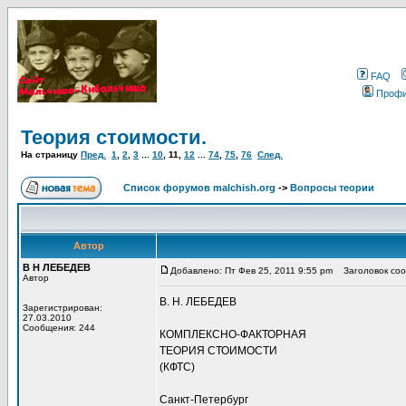
FAQ
Проф
Теория стоимости.
На страницу
Пред.
1
,
2
,
3
...
10
,
11
,
12
...
74
,
75
,
76
След.
Список форумов malchish.org
->
Вопросы теории
Автор
В Н ЛЕБЕДЕВ
Добавлено: Пт Фев 25, 2011 9:55 pm
Заголовок со
Автор
В. Н. ЛЕБЕДЕВ
Зарегистрирован:
27.03.2010
Сообщения: 244
КОМПЛЕКСНО-ФАКТОРНАЯ
ТЕОРИЯ СТОИМОСТИ
(КФТС)
Санкт-Петербург