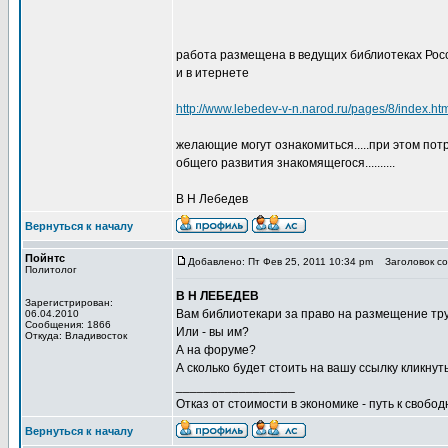
работа размещена в ведущих библиотеках Рос
и в итернете
http://www.lebedev-v-n.narod.ru/pages/8/index.ht
желающие могут ознакомиться.....при этом по
общего развития знакомящегося..........
В Н Лебедев
Вернуться к началу
Пойнтс
Добавлено: Пт Фев 25, 2011 10:34 pm
Заголовок с
Политолог
В Н ЛЕБЕДЕВ
Зарегистрирован:
Вам библиотекари за право на размещение тр
06.04.2010
Сообщения: 1866
Или - вы им?
Откуда: Владивосток
А на форуме?
А сколько будет стоить на вашу ссылку кликнут
_________________
Отказ от стоимости в экономике - путь к свобод
Вернуться к началу