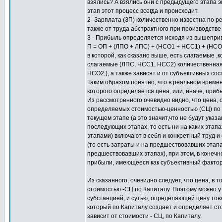
взялись? А взялись они с предыдущего этапа э
этап этот процесс всегда и происходит.
2- Зарплата (ЗП) количественно известна по 
также от труда абстрактного при производстве
3 - Прибыль определяется исходя из вышепри
П = ОП + (ЛПО + ЛПС) + (НСО1 + НСС1) + (НСО
в которой, как сказано выше, есть слагаемые 
слагаемые (ЛПС, НСС1, НСС2) количественная 
НСО2,), а также зависят и от субъективных со
Таким образом понятно, что в реальном времен
которого определяется цена, или, иначе, прибы
Из рассмотренного очевидно видно, что цена, о
определяемых стоимостью-ценностью (СЦ) по К
текущем этапе (а это значит,что не будут ука
последующих этапах, то есть ни на каких эта
этапами) включают в себя и конкретный труд 
(то есть затраты и на предшествовавших этапа
предшествовавших этапах), при этом, в конечн
прибыли, имеющееся как субъективный фактор 
Из сказанного, очевидно следует, что цена, в
стоимостью -СЦ по Капиталу. Поэтому можно у
субстанцией, и сутью, определяющей цену товар
который по Капиталу создает и определяет стои
зависит от стоимости - СЦ, по Капиталу.