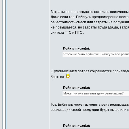
Затраты на производство остались неизменным
Даже если тов. Бибигуль преднамеренно постав
себестоимость смеси или затраты на получени
не повышается, но затраты труда (да,да, затра
синтеза ТТС и ПТС .
Пойнтс писал(а):
Чтобы не быть в убытке, Бибигуль всё равн
С уменьшением затрат сокращается производс
браться.
Пойнтс писал(а):
Может ли она изменит цену реализации?
Тов. Бибигуль может изменять цену реализации 
реализации своей продукции будет выше или н
Пойнтс писал(а):