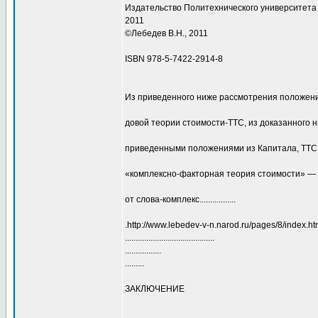
Издательство Политехнического университета
2011
©Лебедев В.Н., 2011
ISBN 978-5-7422-2914-8
Из приведенного ниже рассмотрения положени
довой теории стоимости-ТТС, из доказанного н
приведенными положениями из Капитала, ТТС
«комплексно-факторная теория стоимости» — 
от слова-комплекс.................
.http://www.lebedev-v-n.narod.ru/pages/8/index.htm.............
..........................................
.................
.........
ЗАКЛЮЧЕНИЕ