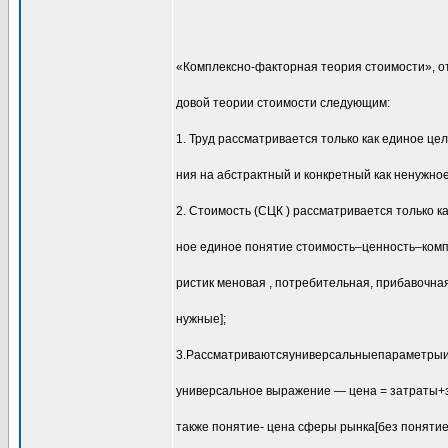
«Комплексно-факторная теория стоимости», от
довой теории стоимости следующим:
1. Труд рассматривается только как единое цел
ния на абстрактный и конкретный как ненужное
2. Стоимость (СЦК ) рассматривается только к
ное единое понятие стоимость–ценность–комп
ристик меновая , потребительная, прибавочная
нужные];
3.Рассматриваютсяуниверсальныепараметры
универсальное выражение — цена = затраты+
также понятие- цена сферы рынка[без понятие