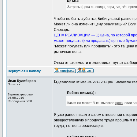
Цитата:
Затраты (цена пшеницы, тара, з/п, э/энергия
Чтобы не быть в убытке, Бибигуль всё равно п
Может ли она изменит цену реализации? Если э
Словарь:
ЦЕНА РЕАЛИЗАЦИИ — 1) цена, по которой прода
может покупать (или продавать) ценные бумаг
"
Может
покупать или продавать" - это та цена 
рыночная цена.
_________________
Отказ от стоимости в экономике - путь к свобод
Вернуться к началу
Иван Кулиберов
Добавлено: Пт Мар 25, 2011 2:42 pm
Заголовок соо
Политик
Пойнтс писал(а):
Зарегистрирован:
26.05.2010
Сообщения: 958
Какая же может быть высокая
цена
, если в
Я уже ранее писал о своем отношении к терм
овеществленную в продукте труда прошлым и ж
труда, т.е. цена реализации.