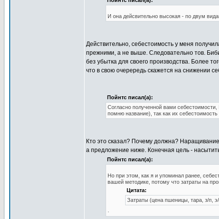
Пойнтс писал(а):
И она дейсвительно высокая - по двум вид
Действительно, себестоимость у меня получил
прежними, а не выше. Следовательно тов. Биб
без убытка для своего производства. Более то
что в свою очерередь скажется на снижении се
Пойнтс писал(а):
Согласно полученной вами себестоимости, 
помню название), так как их себестоимость
Кто это сказал? Почему должна? Наращивание 
а предложение ниже. Конечная цель - насытит
Пойнтс писал(а):
Но при этом, как я и упоминал ранее, себе
вашей методике, потому что затраты на пр
Цитата:
Затраты (цена пшеницы, тара, з/п, э/
.