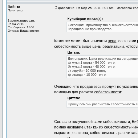
Пойнтс
Добавлено: Пт Мар 25, 2011 3:01 am
Заголовок соо
Политолог
Кулиберов писал(а):
Зарегистрирован:
06.04.2010
Сокращать производство высококачественно
Сообщения: 1866
наращивание производства
Откуда: Владивосток
Какая же может быть высокая
цена
, если вами
себестоимость выше цены реализации, которую
Цитата:
Для справки: Цена реализации на сегодняшн
а) муки 1 сорта - 54 000 тенге;
б) мука 2 сорта - 40 000 тенге;
с) отруби - 10 000 тенге;
д) отходы - 10 000 тенге.
Очевидно, что продав весь продукт по указанн
помощью для расчета
себестоимости
:
Цитата:
Прошу помочь рассчитать себестоимость е
Согласно полученной вами себестоимости, Биб
помню название), так как их себестоимость ниж
вырастет, если она, себестоимость, рассчитан