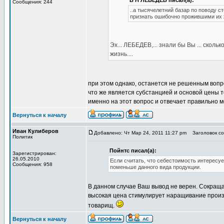
В Н ЛЕБЕДЕВ писал(а):
Сообщения: 244
..а тысячелетний базар по поводу с
признать ошибочно прожившими их ж
Эх... ЛЕБЕДЕВ,... знали бы Вы ... скол
жизнь....
при этом однако, останется не решенным вопрос,..
что же является субстанцией и основой цены то
именно на этот вопрос и отвечает правильно
Вернуться к началу
Иван Кулиберов
Добавлено: Чт Мар 24, 2011 11:27 pm
Заголовок со
Политик
Пойнтс писал(а):
Зарегистрирован:
26.05.2010
Если считать, что себестоимость интересуе
Сообщения: 958
поменьше данного вида продукции.
В данном случае Ваш вывод не верен. Сокраща
высокая цена стимулирует наращивание произв
товарищ.
Вернуться к началу