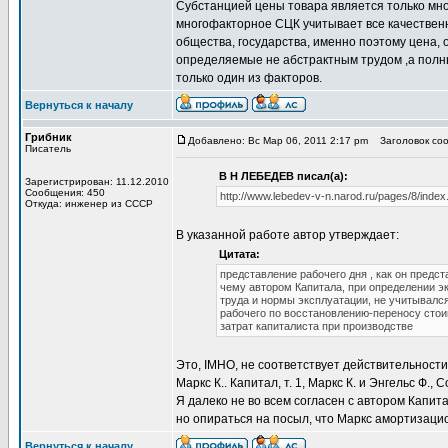
Субстанцией цены товара является только мно
многофакторное СЦК учитывает все качестве
общества, государства, именно поэтому цена, о
определяемые не абстрактным трудом ,а полн
только один из факторов.
Вернуться к началу
Грибник
Добавлено: Вс Мар 06, 2011 2:17 pm
Заголовок со
Писатель
В Н ЛЕБЕДЕВ писал(а):
Зарегистрирован: 11.12.2010
Сообщения: 450
http://www.lebedev-v-n.narod.ru/pages/8/index
Откуда: инженер из СССР
В указанной работе автор утверждает:
Цитата:
представление рабочего дня , как он предст
чему автором Капитала, при определении э
труда и нормы эксплуатации, не учитывалс
рабочего по восстановлению-переносу сто
затрат капиталиста при производстве
Это, IMHO, не соответствует действительност
Маркс К.. Капитал, т. 1, Маркс К. и Энгельс Ф., Соч.
Я далеко не во всем согласен с автором Капита
но опираться на посыл, что Маркс амортизаци
Вернуться к началу