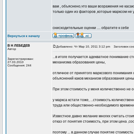
вам , объяснено,что ваши возражения не касаю
только один из факторов ,которые марксом не 
снисходительные оценки .... обратите к себе
Вернуться к началу
В Н ЛЕБЕДЕВ
Добавлено: Чт Мар 10, 2011 3:12 pm
Заголовок со
Автор
...в итоге получается адекватное понимание 
Зарегистрирован:
механизма образования цены,
27.03.2010
Сообщения: 244
отличное от принятого марксового понимания 
объяснений каков механизм образования цены п
При этом стоимость у меня количественно не опр
у маркса кстати тоже, ...стоимость количеств
труда или общественно-необходимого времени
Известное давно желание многих считать стои
отказ от понятия стоимость, при этом цена ,с
поэтому ... в данном случае понятие стоимост