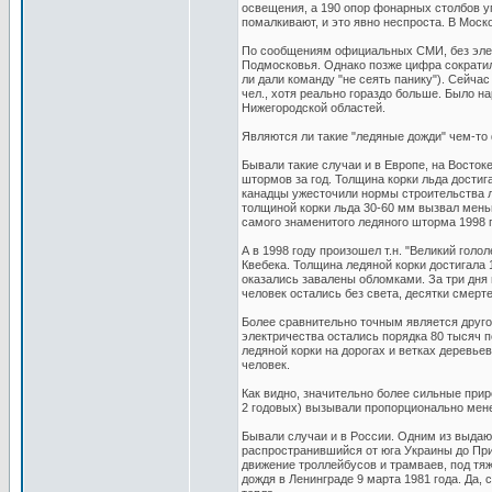
освещения, а 190 опор фонарных столбов у
помалкивают, и это явно неспроста. В Моск
По сообщениям официальных СМИ, без элек
Подмосковья. Однако позже цифра сократила
ли дали команду "не сеять панику"). Сейчас
чел., хотя реально гораздо больше. Было 
Нижегородской областей.
Являются ли такие "ледяные дожди" чем-то
Бывали такие случаи и в Европе, на Восток
штормов за год. Толщина корки льда достиг
канадцы ужесточили нормы строительства л
толщиной корки льда 30-60 мм вызвал мень
самого знаменитого ледяного шторма 1998 г
А в 1998 году произошел т.н. "Великий гол
Квебека. Толщина ледяной корки достигала 
оказались завалены обломками. За три дня
человек остались без света, десятки смерт
Более сравнительно точным является другой
электричества остались порядка 80 тысяч 
ледяной корки на дорогах и ветках деревье
человек.
Как видно, значительно более сильные прир
2 годовых) вызывали пропорционально менее
Бывали случаи и в России. Одним из выдающ
распространившийся от юга Украины до При
движение троллейбусов и трамваев, под тя
дождя в Ленинграде 9 марта 1981 года. Да, 