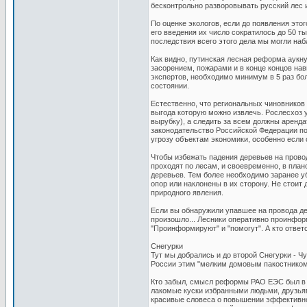
бесконтрольно разворовывать русский лес 
По оценке экологов, если до появления это
его введения их число сократилось до 50 т
последствия всего этого дела мы могли на
Как видно, путинская лесная реформа аукну
засорением, пожарами и в конце концов на
экспертов, необходимо минимум в 5 раз бо
состоянии.
Естественно, что региональных чиновников 
выгода которую можно извлечь. Рослесхоз у
вырубку), а следить за всем должны аренд
законодательство Российской Федерации по
угрозу объектам экономики, особенно если
Чтобы избежать падения деревьев на пров
проходят по лесам, и своевременно, в план
деревьев. Тем более необходимо заранее у
опор или наклонены в их сторону. Не стоит
природного явления.
Если вы обнаружили упавшее на провода де
произошло... Лесники оперативно проинфор
"Проинформируют" и "помогут". А кто отве
Снегурки
Тут мы добрались и до второй Снегурки - 
России этим "мелким домовым пакостником
Кто забыл, смысл реформы РАО ЕЭС был в 
лакомые куски избранными людьми, друзья
красивые словеса о повышении эффективнос