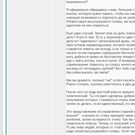
вымываться?
Я официально обращаюсь к вам, большие сп
кнопка, которую нужно нажать, чтобы вы на
хорошая возможность подтянуть до ее уров
Репрессируя высунувшиеся головы, вы культ
идиотизм на нее опираться.
Еще один случай. Звонит мне на днях знако
дело? А вот в чем. Есть у журналиста один
депутат-"единоросс" региональной думы, п
преступным неравнодушием, которое проявля
старается помочь им всегда, а не только в
писать по инстанциям совершенно бесполезн
могу добиться права на бесплатное лекарств
иди с ней в аптеку, она все купит. И возвр
соревнования. Комитету по спорту ничего не
восемьсот пятнадцать рублей? Вот тебе соро
бассейна выпить заставлю".
Как вы думаете, сколько "на!" успел сказ
Ровно столько, сколько уместилось в два дн
После чего из недр местной власти пришел 
политический. Ты сегодня сделаешь доброе 
популярнее которых становиться очень неж
зачем их делать, если единственный, кто ме
Это представление об управлении страной ка
вышло!" - сначала по этому принципу жили
регионов, затем на верность этому "как бы 
смертельно опасна. Теперь от всесилия эт
Я уже знаю людей, которые от этой напасти 
ради своей высунувшейся головы. Хотят жит