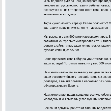
И вы подняли руки за него, за первого президе
тем, что вы, русские, поставили себе человека
потому что он из Ставропольского края, село П
выполнил свою задачу.
Тогда нужно ломать страну. Как её поломать? М
заставили нашу пятую колонну – демократов –
Мы вывезли у вас 500 миллиардов долларов. В
валютный контроль сам отправлял сотни миллиа
деньги взаймы, и вы, ваши министры, оставлял
русские свиньи, спасибо!
Ваше правительство Гайдара уничтожило 500 
ваши вклады! Потом мы вывезли у вас 500 мил
Нам этого мало – мы вывезли у вас двести тыс
ваши русские учёные у нас работают, как дворн
долларов, а мы им платим в несколько раз боль
облагораживают Европу.
Нам этого мало: наши женщины все уже обветша
молодёжь, и мы вывезли у вас лучший генетич
Все ваши девушки работают в наших борделях,