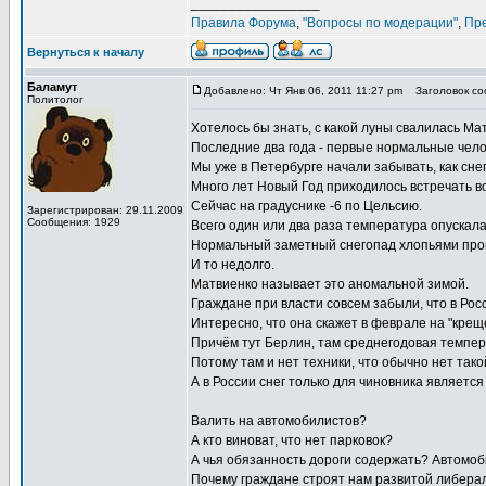
_________________
Правила Форума
,
"Вопросы по модерации"
,
Пр
Вернуться к началу
Баламут
Добавлено: Чт Янв 06, 2011 11:27 pm
Заголовок соо
Политолог
Хотелось бы знать, с какой луны свалилась М
Последние два года - первые нормальные чело
Мы уже в Петербурге начали забывать, как снег
Много лет Новый Год приходилось встречать во
Сейчас на градуснике -6 по Цельсию.
Зарегистрирован: 29.11.2009
Сообщения: 1929
Всего один или два раза температура опускала
Нормальный заметный снегопад хлопьями прош
И то недолго.
Матвиенко называет это аномальной зимой.
Граждане при власти совсем забыли, что в Рос
Интересно, что она скажет в феврале на "крещ
Причём тут Берлин, там среднегодовая темпера
Потому там и нет техники, что обычно нет так
А в России снег только для чиновника являетс
Валить на автомобилистов?
А кто виноват, что нет парковок?
А чья обязанность дороги содержать? Автомо
Почему граждане строят нам развитой либерал