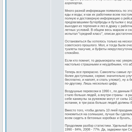
аэропортах.
Много разной информации появилось по этом
еды и воды; и как их работники всем постоя
полную и достоверную информацию о рейса
предлагавшими бутерброды и бутылки с водо
выходил из терпения и лез в драку с рабо
летных условий. В общем весь маразм и ск
испытал "средний класс", описан достаточн
Остановиться бы хотелось только на неско
советского прошлого. Мол, и тогда были оче
туалеты пахучие, и буфеты некруглосуточны
спокойно.
Если кто помнит, то дерьмократы нас увер
настолько страшными и неудобными, что аб
Теперь все прекрасно. Самолеты самые луч
более доступными, сервис значительно улуч
бесплатно, и напоят, и спать уложат), ну а 
по-другому. Лишь несколько цифр.
Воздушные перевозки в 1990 г., по данным Рос
стало больше людей, а внутри страны - в ра
себе каникулы за руюежом могут от силы 10
испании, в три раза больше людей должны 
Вместо того, чтобы делать 10 лней праздни
понежиться на солнышке, лучше бы сделали 
всем сидеть в бетонных коробках и бухать, 
Продолжим разбор статистики. Удельный ве
1990 - 84%, 2008 - 77%. Да, задержки при 