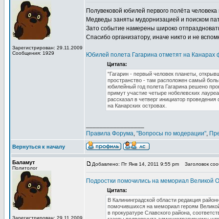
Полувековой юбилей первого полёта человека 
Медведы заняты мудорнизацией и поиском пат
Зато событие намерены широко отпраздновать
Спасибо организатору, иначе никто и не вспом
Зарегистрирован: 29.11.2009
Сообщения: 1929
Юбилей полета Гагарина отметят на Канарах 
Цитата:
"Гагарин - первый человек планеты, открыв
пространство - там расположен самый боль
юбилейный год полета Гагарина решено про
примут участие четыре нобелевских лауреат
рассказал в четверг инициатор проведения
на Канарских островах.
_________________
Правила Форума
,
"Вопросы по модерации"
,
Пр
Вернуться к началу
Баламут
Добавлено: Пт Янв 14, 2011 9:55 pm
Заголовок сооб
Политолог
Подростки помочились на мемориал Великой Оте
Цитата:
В Калининградской области редакция район
помочившихся на мемориал героям Великой
в прокуратуре Славского района, соответс
Зарегистрирован: 29.11.2009