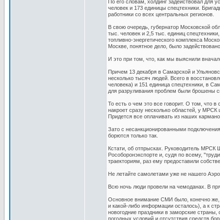
По его словам, холдинг задействовал для у
человек и 173 единицы спецтехники. Бриг
работники со всех центральных регионов.
В свою очередь, губернатор Московской обл
тыс. человек и 2,5 тыс. единиц спецтехники
топливно-энергетического комплекса Москов
Москве, понятное дело, было задействовано
И это при том, что, как мы выяснили внача
Причем 13 декабря в Самарской и Ульяновск
несколько тысяч людей. Всего в восстановл
человека) и 151 единица спецтехники, в Са
для разруливания проблем были брошены 
То есть о чем это все говорит. О том, что 
накроет сразу несколько областей, у МРСК
Придется все оплачивать из наших кармано
Зато с несанкционированными подключениям
борются только так.
Кстати, об отпрысках. Руководитель МРСК 
Рособоронэкспорте и, судя по всему, "тру
траекториям, раз ему предоставили собств
Не летайте самолетами уже не нашего Аэр
Всю ночь люди провели на чемоданах. В п
Основное внимание СМИ было, конечно же, 
и какой-либо информации осталось), а к стр
новогодние праздники в заморские страны, 
погодных условий и отсутствия средств бор