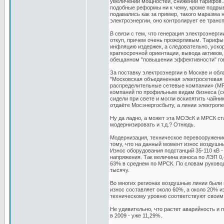
увеличении мощностей, снижении тарифов...
подобные реформы ни к чему, кроме подрыву
подавались как за пример, такого маразма 
электроэнергии, оно контролирует ее транс
В связи с тем, что генерация электроэнерг
откуп, причем очень прожорливым. Тарифы п
инфляцию издержек, а следовательно, ускор
краткосрочной ориентации, вывода активов
обещанном "повышении эффективности" гов
За поставку электроэнергии в Москве и обл
"Московская объединенная электросетевая
распределительные сетевые компании» (МРСК
компаний по профильным видам бизнеса (сет
сидели при свете и могли вскипятить чайник
отдаёте Мосэнергосбыту, а линии электроп
Ну да ладно, а может эта МОЭсК и МРСК ст
модернизировать и т.д.? Отнюдь.
Модернизация, техническое перевооружение
тому, что на данный момент износ воздушн
Износ оборудования подстанций 35-110 кВ -
напряжения. Так величина износа по ЛЭП 0,
63% в среднем по МРСК. По словам руковод
тысячу.
Во многих регионах воздушные линии были 
износ составляет около 60%, а около 20% и
техническому уровню соответствуют своим 
Не удивительно, что растет аварийность и 
в 2009 - уже 11,29%.