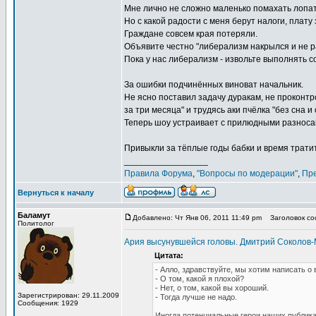
Мне лично не сложно маленько помахать лопато
Но с какой радости с меня берут налоги, плат
Граждане совсем края потеряли.
Объявите честно "либерализм накрылся и не ра
Пока у нас либерализм - извольте выполнять 
За ошибки подчинённых виноват начальник.
Не ясно поставил задачу дуракам, не проконтр
за три месяца" и трудясь аки пчёлка "без сна и
Теперь шоу устраивает с прилюдными разноса
Привыкли за тёплые годы бабки и время тратит
_________________
Правила Форума
,
"Вопросы по модерации"
,
Пр
Вернуться к началу
Баламут
Добавлено: Чт Янв 06, 2011 11:49 pm
Заголовок соо
Политолог
Ария высунувшейся головы. Дмитрий Соколов
Цитата:
- Алло, здравствуйте, мы хотим написать о 
- О том, какой я плохой?
- Нет, о том, какой вы хороший.
Зарегистрирован: 29.11.2009
- Тогда лучше не надо.
Сообщения: 1929
Иногда потенциальные герои наших публикац