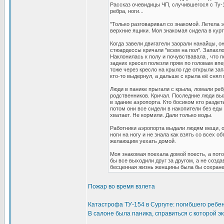
Рассказ очевидицы ЧП, случившегося с Ту-1
ребра, ноги...
"Только разговаривал со знакомой. Летела
верхние ящики. Моя знакомая сидела в курт
Когда завели двигатели заорали нанайцы, о
стюардессы кричали "всем на пол". Запахло
Наклонилась к полу и почувствавала , что 
задних кресел полезли прям по головам впе
тоже через кресло на крыло где открыли за
кто-то выдернул, а дальше с крыла её снял 
Люди в панике прыгали с крыла, ломали реб
родственников. Кричал. Последние люди вы
в здание аэропорта. Кто босиком кто раздет
потом они все сидели в накопители без еды
хватает. Не кормили. Дали только воды.
Работники аэропорта выдали людям вещи, 
ноги на ногу и не знала как взять со всех 
желающим уехать домой.
Моя знакомая поехала домой поесть, а потом
бы все выходили друг за другом, а не созд
бесценная жизнь женщины была бы сохранен
Пожар во время взлета
Катастрофа ТУ-154 в Сургуте: погибшего ребен
В салоне была паника, справиться с которой э
_________________