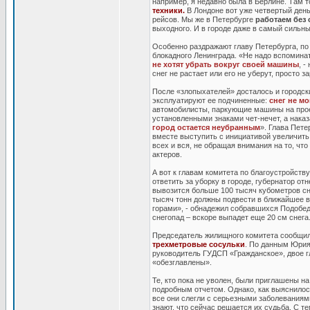
например, я недавно была в Берлине. Там то
техники.
В Лондоне вот уже четвертый день
рейсов. Мы же в Петербурге
работаем без 
выходного. И в городе даже в самый сильны
Особенно раздражают главу Петербурга, по
блокадного Ленинграда. «Не надо вспомина
не хотят убрать вокруг своей машины
, -
снег не растает или его не уберут, просто
После «злопыхателей» досталось и городск
эксплуатируют ее подчиненные:
снег не м
автомобилисты, паркующие машины на прое
установленными знаками чет-нечет, а наказ
город остается неубранным
». Глава Пет
вместе выступить с инициативой увеличить
всех и вся, не обращая внимания на то, что
актеров.
А вот к главам комитета по благоустройст
ответить за уборку в городе, губернатор о
вывозится больше 100 тысяч кубометров сне
тысяч тонн должны подвести в ближайшее вр
горами», - обнадежил собравшихся Подобед.
снегопад – вскоре выпадет еще 20 см снега
Председатель жилищного комитета сообщил,
трехметровые сосульки
. По данным Юрия
руководитель ГУДСП «Гражданское», двое г
«обезглавлены».
Те, кто пока не уволен, были приглашены на
подробным отчетом. Однако, как выяснилос
все они слегли с серьезными заболеваниями
знают, что сейчас решается их судьба. С те