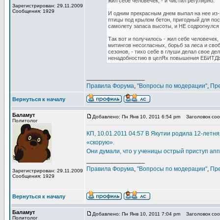
жил себе человечек, - и чистил регулярно.
Зарегистрирован: 29.11.2009
Сообщения: 1929
И одним прекрасным днем выпал на нее из-з
птицы под крылом бетон, пригодный для по
самолету запаса высоты, и НЕ содрогнулся 
Так вот и получилось - жил себе человечек
митингов несогласных, борьб за леса и сво
сезонов, - тихо себе в глуши делал свое д
ненадобностию в целЯх повышения ЕБИТДЫ 
_________________
Правила Форума
,
"Вопросы по модерации"
,
Пр
Вернуться к началу
Баламут
Добавлено: Пн Янв 10, 2011 6:54 pm
Заголовок сооб
Политолог
КП, 10.01.2011 04:57 В Якутии родила 12-летн
«скорую».
Они думали, что у ученицы острый приступ ап
_________________
Правила Форума
,
"Вопросы по модерации"
,
Пр
Зарегистрирован: 29.11.2009
Сообщения: 1929
Вернуться к началу
Баламут
Добавлено: Пн Янв 10, 2011 7:04 pm
Заголовок сооб
Политолог