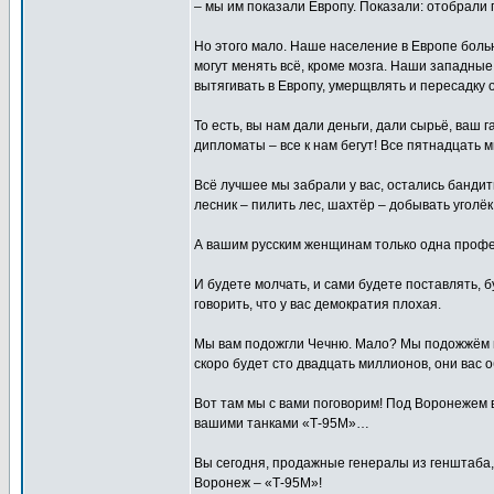
– мы им показали Европу. Показали: отобрали 
Но этого мало. Наше население в Европе больн
могут менять всё, кроме мозга. Наши западные
вытягивать в Европу, умерщвлять и пересадку 
То есть, вы нам дали деньги, дали сырьё, ваш
дипломаты – все к нам бегут! Все пятнадцать 
Всё лучшее мы забрали у вас, остались банди
лесник – пилить лес, шахтёр – добывать уголёк,
А вашим русским женщинам только одна профес
И будете молчать, и сами будете поставлять, б
говорить, что у вас демократия плохая.
Мы вам подожгли Чечню. Мало? Мы подожжём вам
скоро будет сто двадцать миллионов, они вас 
Вот там мы с вами поговорим! Под Воронежем 
вашими танками «Т-95М»…
Вы сегодня, продажные генералы из генштаба
Воронеж – «Т-95М»!