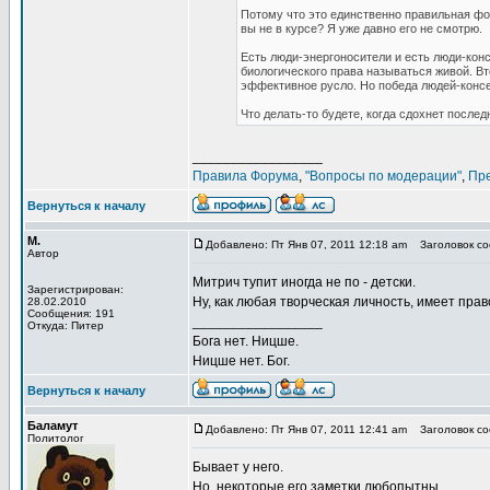
Потому что это единственно правильная фор
вы не в курсе? Я уже давно его не смотрю.
Есть люди-энергоносители и есть люди-конс
биологического права называться живой. В
эффективное русло. Но победа людей-консер
Что делать-то будете, когда сдохнет после
_________________
Правила Форума
,
"Вопросы по модерации"
,
Пр
Вернуться к началу
М.
Добавлено: Пт Янв 07, 2011 12:18 am
Заголовок соо
Автор
Митрич тупит иногда не по - детски.
Зарегистрирован:
Ну, как любая творческая личность, имеет прав
28.02.2010
Сообщения: 191
_________________
Откуда: Питер
Бога нет. Ницше.
Ницше нет. Бог.
Вернуться к началу
Баламут
Добавлено: Пт Янв 07, 2011 12:41 am
Заголовок соо
Политолог
Бывает у него.
Но, некоторые его заметки любопытны.