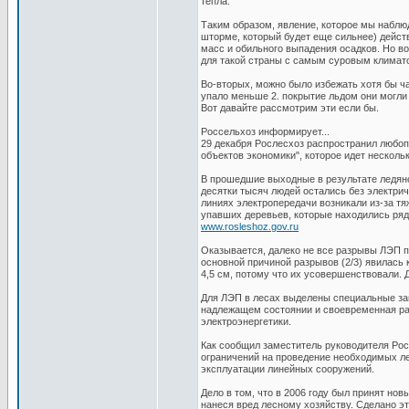
тепла.
Таким образом, явление, которое мы наблю
шторме, который будет еще сильнее) дейст
масс и обильного выпадения осадков. Но во-
для такой страны с самым суровым климато
Во-вторых, можно было избежать хотя бы ча
упало меньше 2. покрытие льдом они могли
Вот давайте рассмотрим эти если бы.
Россельхоз информирует...
29 декабря Рослесхоз распространил любоп
объектов экономики", которое идет нескол
В прошедшие выходные в результате ледяно
десятки тысяч людей остались без электри
линиях электропередачи возникали из-за тя
упавших деревьев, которые находились ряд
www.rosleshoz.gov.ru
Оказывается, далеко не все разрывы ЛЭП пр
основной причиной разрывов (2/3) явилась 
4,5 см, потому что их усовершенствовали. 
Для ЛЭП в лесах выделены специальные защ
надлежащем состоянии и своевременная рас
электроэнергетики.
Как сообщил заместитель руководителя Росл
ограничений на проведение необходимых л
эксплуатации линейных сооружений.
Дело в том, что в 2006 году был принят но
нанеся вред лесному хозяйству. Сделано эт