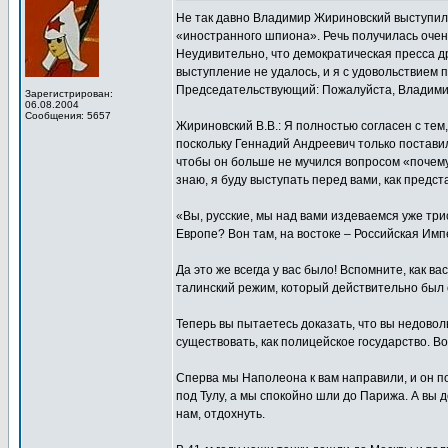
Не так давно Владимир Жириновский выступил 
«иностранного шпиона». Речь получилась очен
Неудивительно, что демократическая пресса д
выступление не удалось, и я с удовольствием 
Председательствующий: Пожалуйста, Владими
Зарегистрирован:
06.08.2004
Сообщения: 5657
Жириновский В.В.: Я полностью согласен с тем
поскольку Геннадий Андреевич только поставил 
чтобы он больше не мучился вопросом «почему»
знаю, я буду выступать перед вами, как предс
«Вы, русские, мы над вами издеваемся уже трис
Европе? Вон там, на востоке – Российская Импе
Да это же всегда у вас было! Вспомните, как 
талинский режим, который действительно был
Теперь вы пытаетесь доказать, что вы недовол
существовать, как полицейское государство. В
Сперва мы Наполеона к вам направили, и он п
под Тулу, а мы спокойно шли до Парижа. А вы 
нам, отдохнуть.