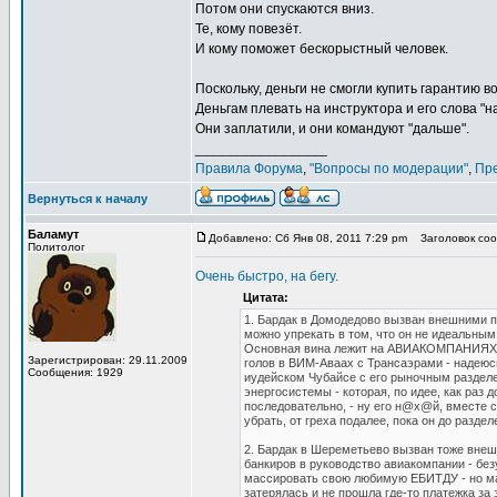
Потом они спускаются вниз.
Те, кому повезёт.
И кому поможет бескорыстный человек.
Поскольку, деньги не смогли купить гарантию 
Деньгам плевать на инструктора и его слова "н
Они заплатили, и они командуют "дальше".
_________________
Правила Форума
,
"Вопросы по модерации"
,
Пр
Вернуться к началу
Баламут
Добавлено: Сб Янв 08, 2011 7:29 pm
Заголовок сооб
Политолог
Очень быстро, на бегу.
Цитата:
1. Бардак в Домодедово вызван внешними п
можно упрекать в том, что он не идеальным 
Основная вина лежит на АВИАКОМПАНИЯХ и
Зарегистрирован: 29.11.2009
голов в ВИМ-Аваах с Трансаэрами - надеюсь
Сообщения: 1929
иудейском Чубайсе с его рыночным раздел
энергосистемы - которая, по идее, как раз 
последовательно, - ну его н@х@й, вместе 
убрать, от греха подалее, пока он до разде
2. Бардак в Шереметьево вызван тоже внеш
банкиров в руководство авиакомпании - без
массировать свою любимую ЕБИТДУ - но ма
затерялась и не прошла где-то платежка за