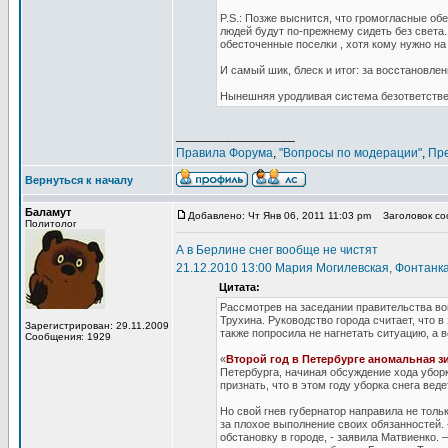
P.S.: Позже выснится, что громогласные о
людей будут по-прежнему сидеть без света.
обесточенные поселки , хотя кому нужно на
И самый шик, блеск и итог: за восстановле
Нынешняя уродливая система безответствен
_________________
Правила Форума
,
"Вопросы по модерации"
,
Пр
Вернуться к началу
Баламут
Добавлено: Чт Янв 06, 2011 11:03 pm
Заголовок соо
Политолог
А в Берлине снег вообще не чистят
21.12.2010 13:00 Мария Могилевская, Фонтанка
Цитата:
Рассмотрев на заседании правительства во
Трухина. Руководство города считает, что 
Зарегистрирован: 29.11.2009
также попросила не нагнетать ситуацию, а
Сообщения: 1929
«
Второй год в Петербурге аномальная з
Петербурга, начиная обсуждение хода уборк
признать, что в этом году уборка снега вед
Но свой гнев губернатор направила не только
за плохое выполнение своих обязанностей
обстановку в городе, - заявила Матвиенко. 