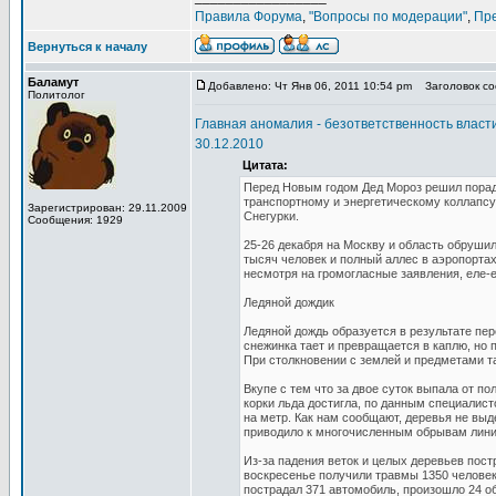
Правила Форума
,
"Вопросы по модерации"
,
Пр
Вернуться к началу
Баламут
Добавлено: Чт Янв 06, 2011 10:54 pm
Заголовок соо
Политолог
Главная аномалия - безответственность власт
30.12.2010
Цитата:
Перед Новым годом Дед Мороз решил порад
транспортному и энергетическому коллапсу,
Зарегистрирован: 29.11.2009
Снегурки.
Сообщения: 1929
25-26 декабря на Москву и область обрушил
тысяч человек и полный аллес в аэропорта
несмотря на громогласные заявления, еле-
Ледяной дождик
Ледяной дождь образуется в результате пе
снежинка тает и превращается в каплю, но 
При столкновении с землей и предметами т
Вкупе с тем что за двое суток выпала от п
корки льда достигла, по данным специалист
на метр. Как нам сообщают, деревья не выд
приводило к многочисленным обрывам линий
Из-за падения веток и целых деревьев постр
воскресенье получили травмы 1350 человек
пострадал 371 автомобиль, произошло 24 о