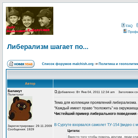
FAQ
Проф
Либерализм шагает по...
Список форумов malchish.org
->
Политика и геополити
Автор
Баламут
Добавлено: Вт Янв 04, 2011 12:34 am
Заголовок соо
Политолог
Тема для коллекции проявлений либерализма.
"Каждый имеет право "положить" на окружающих
Чистейший пример либерального поведения - 
В Сургуте взорвался самолет ТУ-154 [видео с 
Зарегистрирован: 29.11.2009
Сообщения: 1929
Цитата:
Вместо того чтобы помочь другим, люди сп