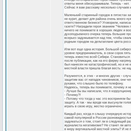
ответы меня обескураживали. Теперь - нет.
Сейчас я вам расскажу несколько случаев и
Маленький старинный городок в пятистах к
не курит, делает для района очень много н
ответственном бизнесе? Уговорили, написал
газете? Наградили героя званием "Человек 
ничего не понимаете в хороших людях и воо
духоподъемного очерка теперь большие про
всерьез задумывается над тем, чтобы свал
родным городом на дельтаплане цвета росс
Или вот еще одна история. Большой сибирс
уровне предприниматель, в свои сорок пять 
теперь известно всей Сибири. Становиться 
после публикации, как на его фирму нагряну
был нанесен не катастрофический, но и не к
местной власти пришла благая весть: не н
Разумеется, в этих - и многих других - с
защитим вас от нападок чиновников, они че
руками, что слышно было по телефону.
Надеюсь, теперь вы понимаете, почему я н
- Лучше бы вы написали, что я коррупционер
- Почему?!
- Потому что тогда у нас это восприняли б
защиту. А так - мы вроде как высунули гол
играть в свою игру, жестко ограничено.
Каждый раз, когда я слышу очередную ист
самой популярной в России разновидностью
задуматься о том, стоит ли в следующий ра
журналиста негативизме? Не станет ли авто
в меру вертикальной местной элиты? И не п