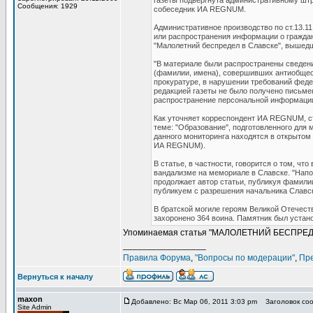
газеты подвергнута административному штр
Сообщения: 1929
собеседник ИА REGNUM.
Административное производство по ст.13.1
или распространения информации о граждан
"Малолетний беспредел в Славске", вышедше
"В материале были распространены сведен
(фамилии, имена), совершивших антиобщест
прокуратуре, в нарушении требований фед
редакцией газеты не было получено письме
распространение персональной информации
Как уточняет корреспондент ИА REGNUM, с
теме: "Образование", подготовленного для 
данного мониторинга находятся в открытом
ИА REGNUM).
В статье, в частности, говорится о том, ч
вандализме на мемориале в Славске. "Напо
продолжает автор статьи, публикуя фамили
публикуем с разрешения начальника Славс
В братской могиле героям Великой Отечеств
захоронено 364 воина. Памятник был устано
Упоминаемая статья "МАЛОЛЕТНИЙ БЕСПРЕДЕЛ
_________________
Правила Форума
,
"Вопросы по модерации"
,
Пр
Вернуться к началу
maxon
Добавлено: Вс Мар 06, 2011 3:03 pm
Заголовок соо
Site Admin