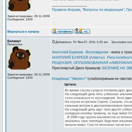
_________________
Правила Форума
,
"Вопросы по модерации"
,
Пр
Зарегистрирован: 29.11.2009
Сообщения: 1929
Вернуться к началу
Баламут
Добавлено: Пт Янв 07, 2011 2:25 am
Заголовок сооб
Политолог
Анатолий Букреев - Восхождение
- книга о тра
АНАТОЛИЙ БУКРЕЕВ (Алматы)...Риск погибнуть у
РЕЦЕНЗИЯ, ОПУБЛИКОВАННАЯ «АМЕРИКА
Пресловутый Джон Кракауэр:
БЕЗУМИЕ НА ЭВ
Зарегистрирован: 29.11.2009
Сообщения: 1929
Кладбище "Эверест"
(слабонервным не смотрет
Цитата:
Во время спуска супруги потеряли друг друг
На следующий день пять узбекских альпини
этого отказаться от восхождения. Хотя оди
На спуске встретили Сергея. Сказали, что 
сильным ветром в двухкилометровую пропа
На следующий день идут трое других узбек
холодную ночевку провела, но еще жива! О
...В 1996 году группа альпинистов из япон
оказались трое терпящих бедствие альпин
прошли мимо. Спустя несколько часов все т