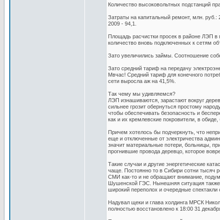
Количество высоковольтных подстанций прак
Затраты на капитальный ремонт, млн. руб.: 20
2009 - 94,1.
Площадь расчистки просек в районе ЛЭП в га:
количество вновь подключенных к сетям об
Зато увеличились займы. Соотношение собств
Зато средний тариф на передачу электроэне
Мвчас! Средний тариф для конечного потреб
сети выросла аж на 41,5%.
Так чему мы удивляемся?
ЛЭП изнашиваются, зарастают вокруг деревь
сильнее грозит обернуться простому народ
чтобы обеспечивать безопасность и беспе
как и их кремлевские покровители, в обиде,
Причем хотелось бы подчеркнуть, что неприя
еще и отключенные от электричества админ
значит материальные потери, больницы, пр
прогнившие провода деревцо, которое вовре
Такие случаи и другие энергетические кат
чаще. Постоянно то в Сибири сотни тысяч ро
СМИ как-то и не обращают внимание, подум
Шушенской ГЭС. Нынешняя ситуация также п
широкий переполох и очередные спектакли 
Надувал щеки и глава холдинга МРСК Никол
полностью восстановлено к 18:00 31 декабр