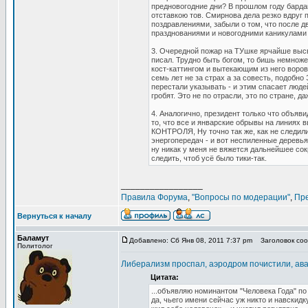
предновогодние дни? В прошлом году бардак
отставкою тов. Смирнова дела резко вдруг 
поздравлениями, забыли о том, что после д
празднованиями и новогодними каникулами -
3. Очередной пожар на ТУшке ярчайше высв
писал. Трудно быть богом, то бишь немнож
кост-каттингом и вытекающим из него воро
семь лет не за страх а за совесть, подобн
перестали указывать - и этим спасает люде
гробят. Это не по отрасли, это по стране, д
4. Аналогично, президент только что объяв
то, что все и январские обрывы на лини
КОНТРОЛЯ, Ну точно так же, как не следили
энергопередач - и вот неспиленные деревья
ну никак у меня не вяжется дальнейшее со
следить, чтоб усё было тики-так.
_________________
Правила Форума
,
"Вопросы по модерации"
,
Пр
Вернуться к началу
Баламут
Добавлено: Сб Янв 08, 2011 7:37 pm
Заголовок сооб
Политолог
Либерализм проспал, аэродром почистили, ав
Цитата:
...объявляю номинантом "Человека Года" по
да, чьего имени сейчас уж никто и навскид