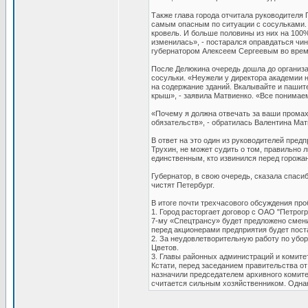
Также глава города отчитала руководителя 
самым опасным по ситуации с сосульками.
кровель. И больше половины из них на 100%
изменилась», - постарался оправдаться чин
губернатором Алексеем Сергеевым во врем
После Делюкина очередь дошла до организа
сосульки. «Неужели у директора академии н
на содержание зданий. Вкалывайте и пашит
крыш», - заявила Матвиенко. «Все понимаем
«Почему я должна отвечать за ваши промахи
обязательств», - обратилась Валентина Ма
В ответ на это один из руководителей пред
Трухин, не может судить о том, правильно 
единственным, кто извинился перед горожа
Губернатор, в свою очередь, сказала спас
чистят Петербург.
В итоге почти трехчасового обсуждения п
1. Город расторгает договор с ОАО "Петрог
7-му «Спецтрансу» будет предложено сменит
перед акционерами предприятия будет пост
2. За неудовлетворительную работу по убо
Цветов.
3. Главы районных администраций и комитето
Кстати, перед заседанием правительства о
назначили председателем архивного комите
считается сильным хозяйственником. Однако