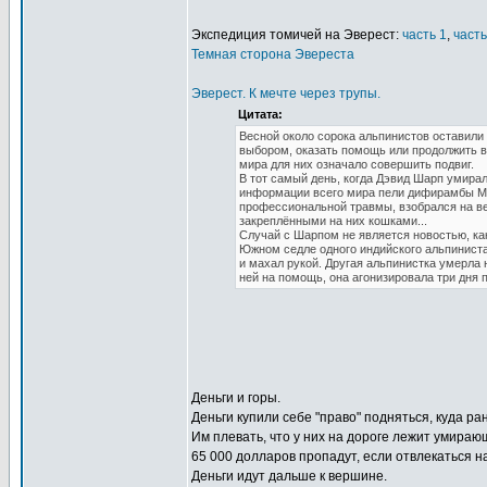
Экспедиция томичей на Эверест:
часть 1
,
часть
Темная сторона Эвереста
Эверест. К мечте через трупы.
Цитата:
Весной около сорока альпинистов оставили
выбором, оказать помощь или продолжить в
мира для них означало совершить подвиг.
В тот самый день, когда Дэвид Шарп умира
информации всего мира пели дифирамбы Мар
профессиональной травмы, взобрался на ве
закреплёнными на них кошками...
Случай с Шарпом не является новостью, ка
Южном седле одного индийского альпиниста, 
и махал рукой. Другая альпинистка умерла 
ней на помощь, она агонизировала три дня 
Деньги и горы.
Деньги купили себе "право" подняться, куда ра
Им плевать, что у них на дороге лежит умираю
65 000 долларов пропадут, если отвлекаться н
Деньги идут дальше к вершине.