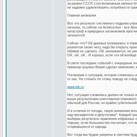
за развал СССР, стал возможным именно бл
не надежно удовлетворять потребности гра
Главная аномалия
Все это результат системного подрыва упр
началах, то сейчас на безмозглых - все б
катастроф и природных катаклизмов просчи
зачешется!
Сейчас что? Ой деревья поломались и порва
реагентов своих нету, надо бы открыть прои
обяжем их сделать. Ой, оказывается, не у
Ой...ой...ой... И хорошо, если эти ой вооб
В свете последних событий с очередным эн
премьер-шоумен Вован сделал заявление, к
Поговорим о ситуации, которая сложилась 
от нас. Но стенать по этому поводу не след
www.mk.ru
Нет, ситуация сложилась далеко не только
выше результатами уничтожения планового 
обычной для России, но крайне губительной
И в отличии от погоды, такую аномалию вп
над президентом и депутатами". Каждый гр
выборах результаты правления избранных ор
тюрьму, если большинство посчитает, что 
оторвавшихся от народа.
Вот тогда мы будем уверены в светлом буд