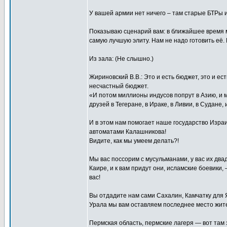
У вашей армии нет ничего – там старые БТРы 
Показываю сценарий вам: в ближайшее время 
самую лучшую элиту. Нам не надо готовить её.
Из зала: (Не слышно.)
Жириновский В.В.: Это и есть бюджет, это и ест
несчастный бюджет.
«И потом миллионы индусов попрут в Азию, и 
друзей в Тегеране, в Ираке, в Ливии, в Судане
И в этом нам помогает наше государство Израи
автоматами Калашникова!
Видите, как мы умеем делать?!
Мы вас поссорим с мусульманами, у вас их двад
Каире, и к вам придут они, исламские боевики
вас!
Вы отдадите нам сами Сахалин, Камчатку для Я
Урала мы вам оставляем последнее место жител
Пермская область, пермские лагеря — вот там 