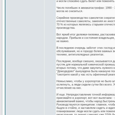
и могли спокойно сдать билет или поменять е
Число погибших в авиакатастрофах: 1990 - 
могла не снизиться.
Серийное производство самолетов сократил
отечественные самолеты, заменяя их иност
70 % из которых являлись старыми отечес
производства.
Вот яркий итог дележки-пилежки, растаски
народом. Прибыли и состояния владельцев, 
не важно.
В последнюю очередь заботит этих господ и
обслуживания, но и гораздо более важных 
технике, антигололедных реагентах.
Последние, вообще смешно, оказывается даж
пустяк для нормальной химической промышл
вторых потому, что даже закупить нужного 
"Домодедово" вынуждена была накануне полн
"смотрите какой у нас есть офигенный реаген
Немыслимо, чтобы у аэропортов не было ал
ослепнуть, а люди сидели сутки без всего.
отчисления на них.
И еще. Непредоставление точной информаци
приезжайте в аэропорт, вот-вот вылетаем -
авиакомпаний важно, чтобы народ быстреньк
Руководствуются принципом: главное, чтобы
быдло в стойло, и заставляли сидеть и жда
планировании: люди могли сдать или поменя
регистрация, то значит самолет уже 10)% б