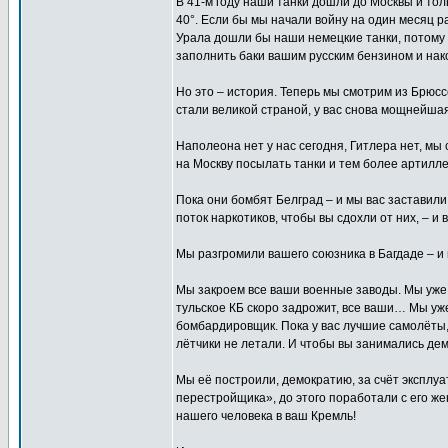
В 41-м году наши танки дошли до Москвы и толь
40°. Если бы мы начали войну на один месяц р
Урала дошли бы наши немецкие танки, потому 
заполнить баки вашим русским бензином и на
Но это – история. Теперь мы смотрим из Брюссе
стали великой страной, у вас снова мощнейшая
Наполеона нет у нас сегодня, Гитлера нет, мы
на Москву посылать танки и тем более артилл
Пока они бомбят Белград – и мы вас заставили
поток наркотиков, чтобы вы сдохли от них, – и 
Мы разгромили вашего союзника в Багдаде – и
Мы закроем все ваши военные заводы. Мы уже 
тульское КБ скоро задрожит, все ваши… Мы уж
бомбардировщик. Пока у вас лучшие самолёты, 
лётчики не летали. И чтобы вы занимались де
Мы её построили, демократию, за счёт эксплуа
перестройщика», до этого поработали с его же
нашего человека в ваш Кремль!