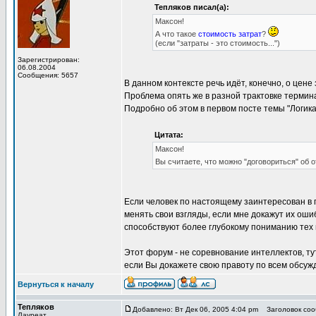
Тепляков писал(а):
Максон!
А что такое
стоимость затрат
?
(если "затраты - это стоимость...")
Зарегистрирован:
06.08.2004
Сообщения: 5657
В данном контексте речь идёт, конечно, о цене
Проблема опять же в разной трактовке термина
Подробно об этом в первом посте темы "Логика
Цитата:
Максон!
Вы считаете, что можно "договориться" об 
Если человек по настоящему заинтересован в 
менять свои взгляды, если мне докажут их оши
способствуют более глубокому пониманию тех 
Этот форум - не соревнование интеллектов, т
если Вы докажете свою правоту по всем обсуж
Вернуться к началу
Тепляков
Добавлено: Вт Дек 06, 2005 4:04 pm
Заголовок сооб
Лауреат