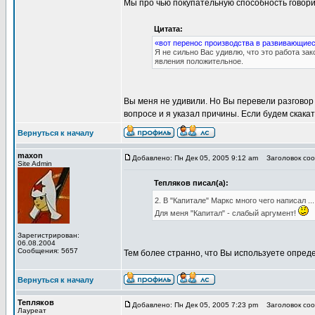
Мы про чью покупательную способность говори
Цитата:
«вот перенос производства в развивающиес
Я не сильно Вас удивлю, что это работа за
явления положительное.
Вы меня не удивили. Но Вы перевели разговор 
вопросе и я указал причины. Если будем скакать
Вернуться к началу
maxon
Добавлено: Пн Дек 05, 2005 9:12 am
Заголовок сооб
Site Admin
Тепляков писал(а):
2. В "Капитале" Маркс много чего написал ..
Для меня "Капитал" - слабый аргумент!
Зарегистрирован:
06.08.2004
Сообщения: 5657
Тем более странно, что Вы используете опреде
Вернуться к началу
Тепляков
Добавлено: Пн Дек 05, 2005 7:23 pm
Заголовок соо
Лауреат