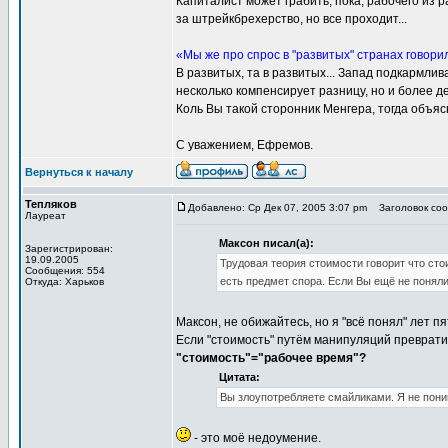
Капиталист может грабить, пока, рабочего из
за штрейкбрехерство, но все проходит...
«Мы же про спрос в "развитых" странах говори
В развитых, та в развитых... Запад подкармли
несколько компенсирует разницу, но и более д
Коль Вы такой сторонник Менгера, тогда объяс
С уважением, Ефремов.
Вернуться к началу
Тепляков
Добавлено: Ср Дек 07, 2005 3:07 pm
Заголовок сооб
Лауреат
Максон писал(а):
Зарегистрирован:
19.09.2005
Трудовая теория стоимости говорит что сто
Сообщения: 554
есть предмет спора. Если Вы ещё не поняли
Откуда: Харьков
Максон, не обижайтесь, но я "всё понял" лет п
Если "стоимость" путём манипуляций превратит
"стоимость"="рабочее время"?
Цитата:
Вы злоупотребляете смайликами. Я не пон
- это моё недоумение.