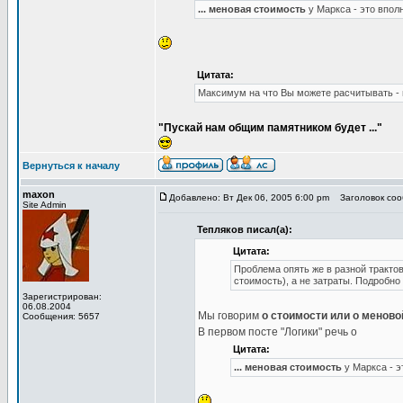
... меновая стоимость
у Маркса - это впол
Цитата:
Максимум на что Вы можете расчитывать - 
"Пускай нам общим памятником будет ..."
Вернуться к началу
maxon
Добавлено: Вт Дек 06, 2005 6:00 pm
Заголовок сооб
Site Admin
Тепляков писал(а):
Цитата:
Проблема опять же в разной тракто
стоимость), а не затраты. Подробно
Зарегистрирован:
06.08.2004
Мы говорим
о стоимости или о меново
Сообщения: 5657
В первом посте "Логики" речь о
Цитата:
... меновая стоимость
у Маркса - э