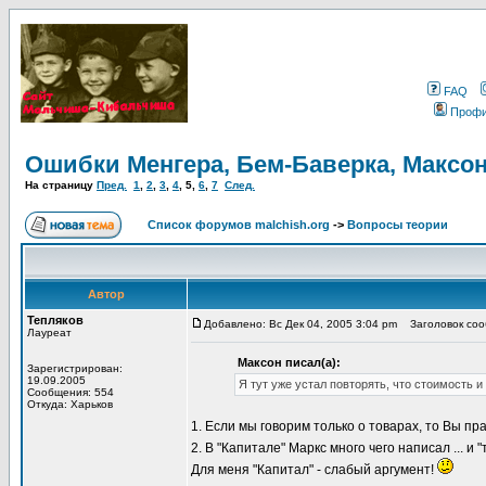
FAQ
Проф
Ошибки Менгера, Бем-Баверка, Максон
На страницу
Пред.
1
,
2
,
3
,
4
,
5
,
6
,
7
След.
Список форумов malchish.org
->
Вопросы теории
Автор
Тепляков
Добавлено: Вс Дек 04, 2005 3:04 pm
Заголовок сооб
Лауреат
Максон писал(а):
Зарегистрирован:
19.09.2005
Я тут уже устал повторять, что стоимость и
Сообщения: 554
Откуда: Харьков
1. Если мы говорим только о товарах, то Вы пр
2. В "Капитале" Маркс много чего написал ... и 
Для меня "Капитал" - слабый аргумент!