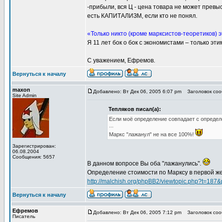
-прибыли, вся Ц - цена товара не может превыс
есть КАПИТАЛИЗМ, если кто не понял.
«Только никто (кроме марксистов-теоретиков) 
Я 11 лет бок о бок с экономистами – только эт
С уважением, Ефремов.
Вернуться к началу
maxon
Добавлено: Вт Дек 06, 2005 6:07 pm
Заголовок сооб
Site Admin
Тепляков писал(а):
Если моё определение совпадает с определен
...
Маркс "лажанул" не на все 100%!
Зарегистрирован:
06.08.2004
Сообщения: 5657
В данном вопросе Вы оба "лажанулись".
Определение стоимости по Марксу в первой же 
http://malchish.org/phpBB2/viewtopic.php?t=187
Вернуться к началу
Ефремов
Добавлено: Вт Дек 06, 2005 7:12 pm
Заголовок сооб
Писатель