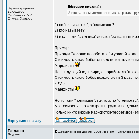
Ефремов писал(а):
Зарегистрирован:
19.09.2005
А все затраты можно свести к затратам труд
Сообщения: 554
Откуда: Харьков
1) не "называется", а "называют"!
2) кто называет?
3) и куда эти "сводники" девают "затраты прир
Пример.
Природа "хорошо поработала" и урожай какао
Стоимость какао-бобов опредляется трудовыми 
Марксисты
На следующий год природа поработала "плохо"
Стоимость какао-бобов возрастает в 3 раза, т.
и т.д.)
Марксисты
Но тут они "понимают": так то ж не "стоимость", 
А "стоимость" - то ж затраты труда, а не деньги
Только никто (кроме марксистов-теоретиков) э
Вернуться к началу
Тепляков
Добавлено: Пн Дек 05, 2005 7:55 pm
Заголовок сооб
Лауреат