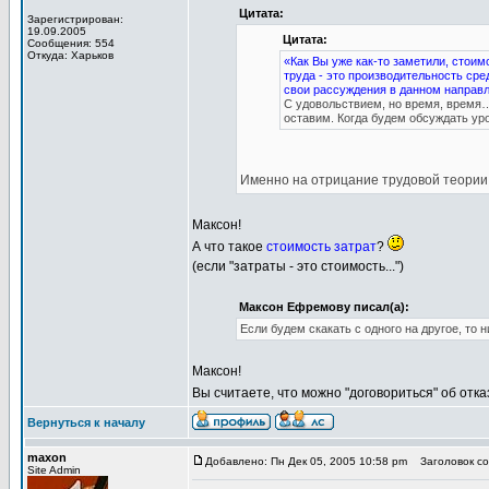
Цитата:
Зарегистрирован:
19.09.2005
Цитата:
Сообщения: 554
Откуда: Харьков
«Как Вы уже как-то заметили, стоим
труда - это производительность сре
свои рассуждения в данном направ
С удовольствием, но время, время…
оставим. Когда будем обсуждать ур
Именно на отрицание трудовой теории 
Максон!
А что такое
стоимость затрат
?
(если "затраты - это стоимость...")
Максон Ефремову писал(а):
Если будем скакать с одного на другое, то 
Максон!
Вы считаете, что можно "договориться" об отк
Вернуться к началу
maxon
Добавлено: Пн Дек 05, 2005 10:58 pm
Заголовок соо
Site Admin