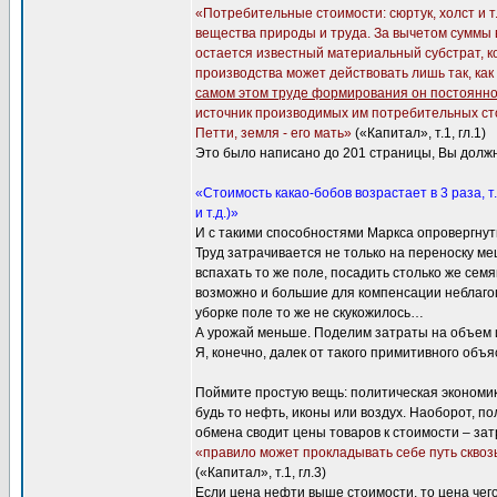
«Потребительные стоимости: сюртук, холст и т
вещества природы и труда. За вычетом суммы в
остается известный материальный субстрат, ко
производства может действовать лишь так, как
самом этом труде формирования он постоянно
источник производимых им потребительных стои
Петти, земля - его мать»
(«Капитал», т.1, гл.1)
Это было написано до 201 страницы, Вы должн
«Стоимость какао-бобов возрастает в 3 раза, т
и т.д.)»
И с такими способностями Маркса опровергнут
Труд затрачивается не только на переноску ме
вспахать то же поле, посадить столько же сем
возможно и большие для компенсации неблагопр
уборке поле то же не скукожилось…
А урожай меньше. Поделим затраты на объем 
Я, конечно, далек от такого примитивного объя
Поймите простую вещь: политическая экономи
будь то нефть, иконы или воздух. Наоборот, 
обмена сводит цены товаров к стоимости – зат
«правило может прокладывать себе путь сквоз
(«Капитал», т.1, гл.3)
Если цена нефти выше стоимости, то цена чего