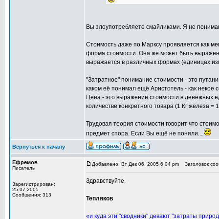
Вы злоупотребляете смайликами. Я не понима
Стоимость даже по Марксу проявляется как мен
форма стоимости. Она же может быть выражена 
выражается в различных формах (единицах из
"Затратное" понимание стоимости - это путани
каком её понимал ещё Аристотель - как некое
Цена - это выражение стоимости в денежных ед
количестве конкретного товара (1 Кг железа = 
Трудовая теория стоимости говорит что стоимо
предмет спора. Если Вы ещё не поняли...
Вернуться к началу
Ефремов
Добавлено: Вт Дек 06, 2005 6:04 pm
Заголовок сооб
Писатель
Здравствуйте.
Зарегистрирован:
25.07.2005
Сообщения: 313
Тепляков
«и куда эти "сводники" девают "затраты природ