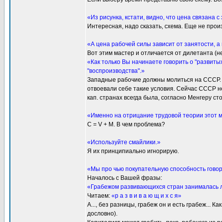
«Из рисунка, кстати, видно, что цена связана
Интересная, надо сказать, схема. Еще не произ
«А цена рабочей силы зависит от занятости, а 
Вот этим мастер и отличается от дилетанта (не
«Как только Вы начинаете говорить о "развиты
"воспроизводства".»
Западные рабочие должны молиться на СССР. 
отвоевали себе такие условия. Сейчас СССР н
кап. странах всегда была, согласно Менгеру с
«Именно на отрицание трудовой теории этот м
С = V + M. В чем проблема?
«Используйте смайлики.»
Я их принципиально игнорирую.
«Мы про чью покупательную способность говор
Началось с Вашей фразы:
«Грабежом развивающихся стран занималась л
Читаем:
«р а з в и в а ю щ и х с я»
А..., без разницы, грабеж он и есть грабеж... 
дословно).