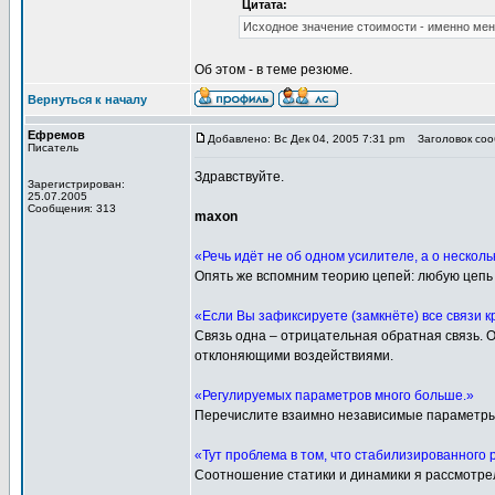
Цитата:
Исходное значение стоимости - именно ме
Об этом - в теме резюме.
Вернуться к началу
Ефремов
Добавлено: Вс Дек 04, 2005 7:31 pm
Заголовок сооб
Писатель
Здравствуйте.
Зарегистрирован:
25.07.2005
Сообщения: 313
maxon
«Речь идёт не об одном усилителе, а о нескол
Опять же вспомним теорию цепей: любую цепь
«Если Вы зафиксируете (замкнёте) все связи к
Связь одна – отрицательная обратная связь. 
отклоняющими воздействиями.
«Регулируемых параметров много больше.»
Перечислите взаимно независимые параметры
«Тут проблема в том, что стабилизированного 
Соотношение статики и динамики я рассмотрел