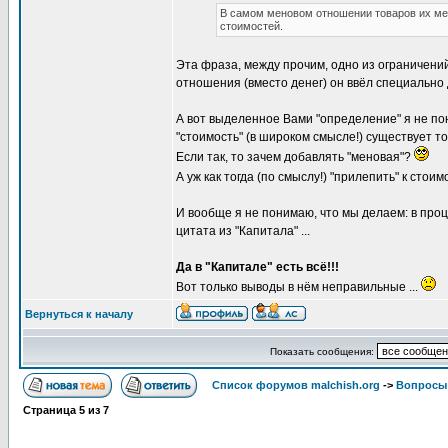
В самом меновом отношении товаров их мен
стоимостей.
Эта фраза, между прочим, одно из ограничени
отношения (вместо денег) он ввёл специально 
А вот выделенное Вами "определение" я не по
"стоимость" (в широком смысле!) существует т
Если так, то зачем добавлять "меновая"?
А уж как тогда (по смыслу!) "прилепить" к стои
И вообще я не понимаю, что мы делаем: в про
цитата из "Капитала" ...
Да в "Капитале" есть всё!!!
Вот только выводы в нём неправильные ...
Вернуться к началу
Показать сообщения:
Список форумов malchish.org
->
Вопросы
Страница
5
из
7