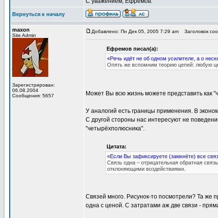
С уважением, Ефремов.
Вернуться к началу
maxon
Добавлено: Пн Дек 05, 2005 7:29 am
Заголовок соо
Site Admin
Ефремов писал(а):
«Речь идёт не об одном усилителе, а о нес
Опять же вспомним теорию цепей: любую ц
Зарегистрирован:
06.08.2004
Может Вы всю жизнь можете представить как 
Сообщения: 5657
У аналогий есть границы применения. В эконом
С другой стороны нас интересуют не поведени
"четырёхполюсника".
Цитата:
«Если Вы зафиксируете (замкнёте) все связ
Связь одна – отрицательная обратная связь
отклоняющими воздействиями.
Связей много. Рисунок-то посмотрели? Та же п
одна с ценой. С затратами аж две связи - пря