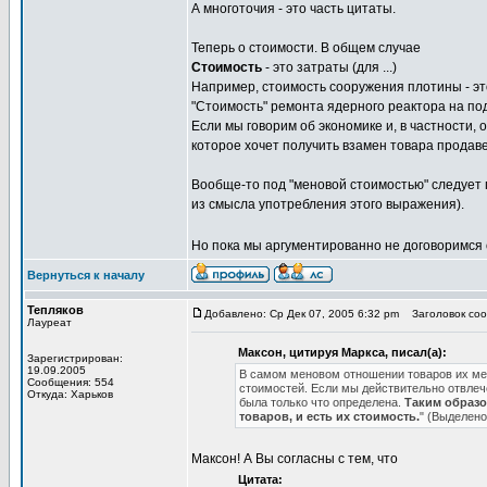
А многоточия - это часть цитаты.
Теперь о стоимости. В общем случае
Стоимость
- это затраты (для ...)
Например, стоимость сооружения плотины - э
"Стоимость" ремонта ядерного реактора на под
Если мы говорим об экономике и, в частности, 
которое хочет получить взамен товара продаве
Вообще-то под "меновой стоимостью" следует п
из смысла употребления этого выражения).
Но пока мы аргументированно не договоримся 
Вернуться к началу
Тепляков
Добавлено: Ср Дек 07, 2005 6:32 pm
Заголовок сооб
Лауреат
Максон, цитируя Маркса, писал(а):
Зарегистрирован:
19.09.2005
В самом меновом отношении товаров их мен
Сообщения: 554
стоимостей. Если мы действительно отвлече
Откуда: Харьков
была только что определена.
Таким образо
товаров, и есть их стоимость.
" (Выделено
Максон! А Вы согласны с тем, что
Цитата: