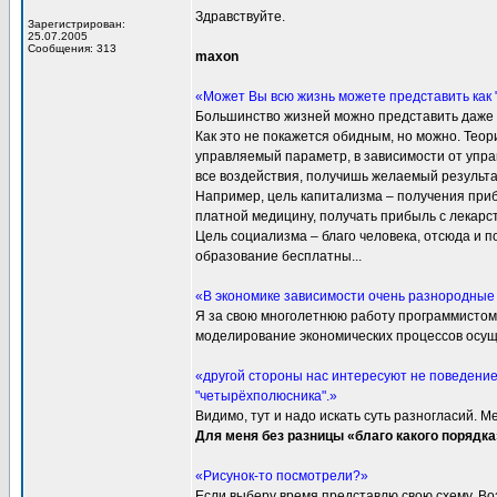
Здравствуйте.
Зарегистрирован:
25.07.2005
Сообщения: 313
maxon
«Может Вы всю жизнь можете представить как 
Большинство жизней можно представить даже од
Как это не покажется обидным, но можно. Тео
управляемый параметр, в зависимости от упр
все воздействия, получишь желаемый результат
Например, цель капитализма – получения прибы
платной медицину, получать прибыль с лекарств
Цель социализма – благо человека, отсюда и 
образование бесплатны...
«В экономике зависимости очень разнородные -
Я за свою многолетнюю работу программистом
моделирование экономических процессов осуще
«другой стороны нас интересуют не поведение
"четырёхполюсника".»
Видимо, тут и надо искать суть разногласий. 
Для меня без разницы «благо какого порядка»
«Рисунок-то посмотрели?»
Если выберу время представлю свою схему. Во