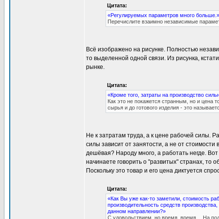
Цитата:
«Регулируемых параметров много больше.
Перечислите взаимно независимые параме
Всё изображено на рисунке. Полностью незави
то выделенной одной связи. Из рисунка, кстат
рынке.
Цитата:
«Кроме того, затраты на производство силь
Как это не покажется странным, но и цена 
сырья и до готового изделия - это называе
Не к затратам труда, а к цене рабочей силы. 
силы зависит от занятости, а не от стоимости
дешёвая? Народу много, а работать негде. Вот 
начинаете говорить о "развитых" странах, то 
Поскольку это товар и его цена диктуется спр
Цитата:
«Как Вы уже как-то заметили, стоимость ра
производительность средств производства, 
данном направлении?»
С удовольствием, но время, время… На подт