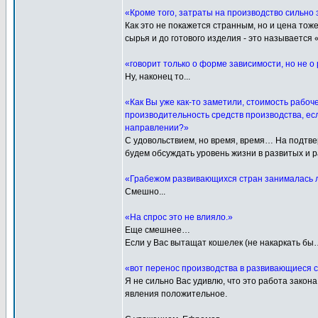
«Кроме того, затраты на производство сильно 
Как это не покажется странным, но и цена тож
сырья и до готового изделия - это называется
«говорит только о форме зависимости, но не о
Ну, наконец то...
«Как Вы уже как-то заметили, стоимость рабоч
производительность средств производства, есл
направлении?»
С удовольствием, но время, время… На подтве
будем обсуждать уровень жизни в развитых и 
«Грабежом развивающихся стран занималась 
Смешно...
«На спрос это не влияло.»
Еще смешнее…
Если у Вас вытащат кошелек (не накаркать бы…
«вот перенос производства в развивающиеся с
Я не сильно Вас удивлю, что это работа зако
явления положительное.