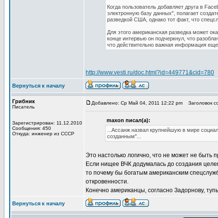
Когда пользователь добавляет друга в Face
электронную базу данных", полагает создат
разведкой США, однако тот факт, что спецс
Для этого американская разведка может ока
конце интервью он подчеркнул, что разобла
что действительно важная информация еще
http://www.vesti.ru/doc.html?id=449771&cid=780
Вернуться к началу
Грибник
Добавлено: Ср Май 04, 2011 12:22 pm
Заголовок со
Писатель
maxon писал(а):
Зарегистрирован: 11.12.2010
Сообщения: 450
...Ассанж назвал крупнейшую в мире социа
Откуда: инженер из СССР
созданным"...
Это настолько логично, что не может не быть п
Если нищее ВЧК додумалась до создания целев
то почему бы богатым американским спецслуж
откровенности.
Конечно американцы, согласно Задорнову, тупые
Вернуться к началу