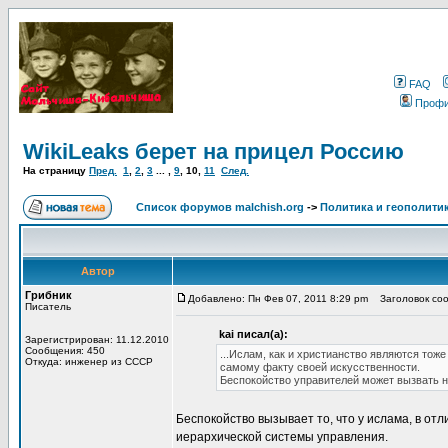
FAQ
Проф
WikiLeaks берет на прицел Россию
На страницу
Пред.
1
,
2
,
3
... ,
9
,
10
,
11
След.
Список форумов malchish.org
->
Политика и геополити
Автор
Грибник
Добавлено: Пн Фев 07, 2011 8:29 pm
Заголовок сооб
Писатель
kai писал(а):
Зарегистрирован: 11.12.2010
Сообщения: 450
...Ислам, как и христианство являются тож
Откуда: инженер из СССР
самому факту своей искусственности.
Беспокойство управителей может вызвать н
Беспокойство вызывает то, что у ислама, в о
иерархической системы управления.