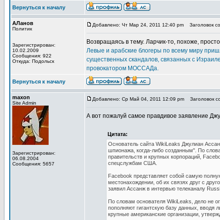
Вернуться к началу
АЛанов
Добавлено: Чт Мар 24, 2011 12:40 pm
Заголовок соо
Политик
Возвращаясь в тему. Ларчик-то, похоже, прост
Зарегистрирован:
Левые и арабские блогеры по всему миру приш
10.02.2009
Сообщения: 922
существенных скандалов, связанных с Израиле
Откуда: Подольск
провокатором МОССАДа.
Вернуться к началу
maxon
Добавлено: Ср Май 04, 2011 12:09 pm
Заголовок со
Site Admin
А вот пожалуй самое правдивое заявление Дж
Цитата:
Основатель сайта WikiLeaks Джулиан Асса
шпионажа, когда-либо созданным". По слов
Зарегистрирован:
правительств и крупных корпораций, Faceb
06.08.2004
спецслужбам США.
Сообщения: 5657
Facebook представляет собой самую полную
местонахождении, об их связях друг с друг
заявил Ассанж в интервью телеканалу Russi
По словам основателя WikiLeaks, дело не 
пополняют гигантскую базу данных, вводя л
крупные американские организации, утверж