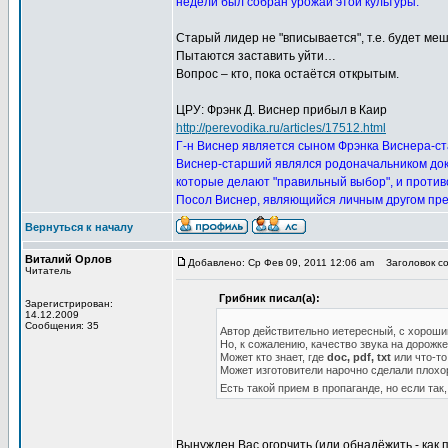
недели был собран урожай этой культуры.
Старый лидер не "вписывается", т.е. будет м
Пытаются заставить уйти…
Вопрос – кто, пока остаётся открытым.
ЦРУ: Фрэнк Д. Виснер прибыл в Каир
http://perevodika.ru/articles/17512.html
Г-н Виснер является сыном Фрэнка Виснера-ст
Виснер-старший являлся родоначальником до
которые делают "правильный выбор", и проти
Посол Виснер, являющийся личным другом пр
Вернуться к началу
Виталий Орлов
Добавлено: Ср Фев 09, 2011 12:06 am
Заголовок соо
Читатель
Грибник писал(а):
Зарегистрирован:
14.12.2009
Сообщения: 35
Автор действительно иетересный, с хорош
Но, к сожалению, качество звука на дорожк
Может кто знает, где
doc, pdf, txt
или что-то
Может изготовители нарочно сделали плохо
Есть такой прием в пропаганде, но если так
Вынужден Вас огорчить (или обнадёжить - как 