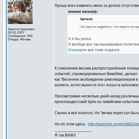
Прошу всех извинить меня за долгое отсутстви
steamer писал(а):
Цитата:
Остается надеятся, что никого из н
Зарегистрирован:
28.02.2007
Сообщения: 359
А я бы уехал.
Откуда: Москва
А вообще все так называемые политиче
Егиазарян
вон тоже подался.
К сожалению весьма распространённая позиция
событий, спровоцированных ВикиЛикс, делает 
как "Весеннее возбуждение революционеров в 
аспекта, хотел вынести этот посыл в заголово
Просматривая несколько дней назад различные
пропогандистский брёх по ливийским событиям
Скучно и всё понятно. Но "вечер перестал быть
Но об этом здесь -
http://malchish.org/phpBB2/
_________________
Я так ВИЖУ.