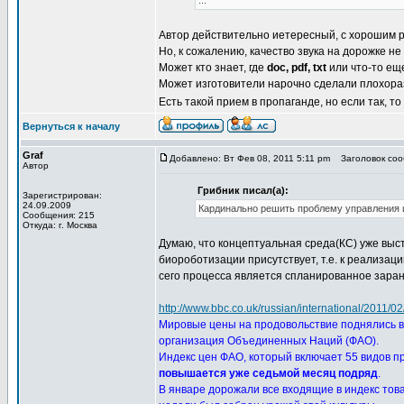
...
Автор действительно иетересный, с хорошим р
Но, к сожалению, качество звука на дорожке н
Может кто знает, где
doc, pdf, txt
или что-то еще
Может изготовители нарочно сделали плохора
Есть такой прием в пропаганде, но если так, т
Вернуться к началу
Graf
Добавлено: Вт Фев 08, 2011 5:11 pm
Заголовок сооб
Автор
Грибник писал(а):
Зарегистрирован:
24.09.2009
Кардинально решить проблему управления 
Сообщения: 215
Откуда: г. Москва
Думаю, что концептуальная среда(КС) уже выс
биороботизации присутствует, т.е. к реализа
сего процесса является спланированное зара
http://www.bbc.co.uk/russian/international/2011/
Мировые цены на продовольствие поднялись в
организация Объединенных Наций (ФАО).
Индекс цен ФАО, который включает 55 видов пр
повышается уже седьмой месяц подряд
.
В январе дорожали все входящие в индекс това