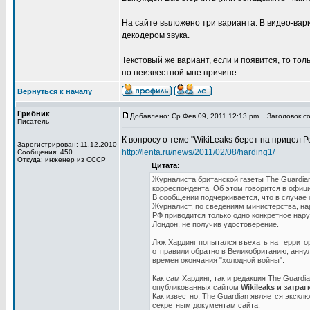
На сайте выложено три варианта. В видео-вари
декодером звука.
Текстовый же вариант, если и появится, то тол
по неизвестной мне причине.
Вернуться к началу
Грибник
Добавлено: Ср Фев 09, 2011 12:13 pm
Заголовок соо
Писатель
К вопросу о теме "WikiLeaks берет на прицел Р
Зарегистрирован: 11.12.2010
http://lenta.ru/news/2011/02/08/harding1/
Сообщения: 450
Откуда: инженер из СССР
Цитата:
Журналиста британской газеты The Guardia
корреспондента. Об этом говорится в офи
В сообщении подчеркивается, что в случае 
Журналист, по сведениям министерства, на
РФ приводится только одно конкретное нару
Лондон, не получив удостоверение.
Люк Хардинг попытался въехать на террито
отправили обратно в Великобританию, анну
времен окончания "холодной войны".
Как сам Хардинг, так и редакция The Guard
опубликованных сайтом
Wikileaks и затр
Как известно, The Guardian является экскл
секретным документам сайта.