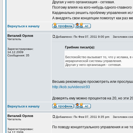
Другая у него организация - сетевая.
Поэтому влияя на кого-нибудь одного-главного
Кардинально решить проблему управления исл
А внедрять свои концепции помогоут как раз м
Вернуться к началу
Виталий Орлов
Добавлено: Пн Фев 07, 2011 9:00 pm
Заголовок сооб
Читатель
Грибник писал(а):
Зарегистрирован:
14.12.2009
Сообщения: 35
Беспокойство вызывает то, что у ислама, 
иерархической системы управления.
Другая у него организация - сетевая.
Весьма рекомендую просмотреть или прослуша
http://kob.su/videos/c93
Доверять ему можно процентов на 20, но эти 2
Вернуться к началу
Виталий Орлов
Добавлено: Пн Фев 07, 2011 9:35 pm
Заголовок сооб
Читатель
По поводу концептуального управления и не т
Зарегистрирован:
14.12.2009