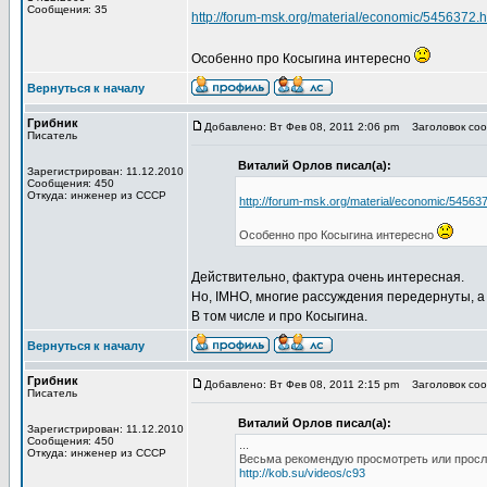
Сообщения: 35
http://forum-msk.org/material/economic/5456372.h
Особенно про Косыгина интересно
Вернуться к началу
Грибник
Добавлено: Вт Фев 08, 2011 2:06 pm
Заголовок сооб
Писатель
Виталий Орлов писал(а):
Зарегистрирован: 11.12.2010
Сообщения: 450
Откуда: инженер из СССР
http://forum-msk.org/material/economic/545637
Особенно про Косыгина интересно
Действительно, фактура очень интересная.
Но, IMHO, многие рассуждения передернуты, а
В том числе и про Косыгина.
Вернуться к началу
Грибник
Добавлено: Вт Фев 08, 2011 2:15 pm
Заголовок сооб
Писатель
Виталий Орлов писал(а):
Зарегистрирован: 11.12.2010
Сообщения: 450
...
Откуда: инженер из СССР
Весьма рекомендую просмотреть или просл
http://kob.su/videos/c93