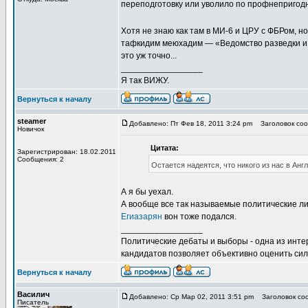
переподготовку или уволило по профнепригодн
Хотя не знаю как там в МИ-6 и ЦРУ с ФБРом, но
тафкидим меюхадим — «Ведомство разведки и сп
это уж точно...
_________________
Я так ВИЖУ.
Вернуться к началу
steamer
Добавлено: Пт Фев 18, 2011 3:24 pm
Заголовок сооб
Новичок
Цитата:
Зарегистрирован: 18.02.2011
Сообщения: 2
Остается надеятся, что никого из нас в Ан
А я бы уехал.
А вообще все так называемые политические ли
Егиазарян
вон тоже подался.
_________________
Политические дебаты и выборы - одна из инт
кандидатов позволяет объективно оценить сил
Вернуться к началу
Василич
Добавлено: Ср Мар 02, 2011 3:51 pm
Заголовок соо
Писатель