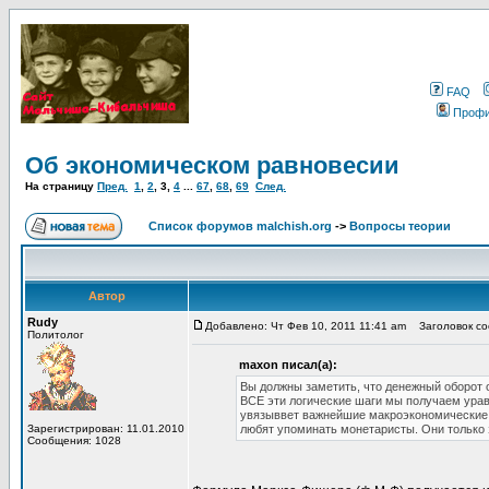
FAQ
Проф
Об экономическом равновесии
На страницу
Пред.
1
,
2
,
3
,
4
...
67
,
68
,
69
След.
Список форумов malchish.org
->
Вопросы теории
Автор
Rudy
Добавлено: Чт Фев 10, 2011 11:41 am
Заголовок соо
Политолог
maxon писал(а):
Вы должны заметить, что денежный оборот 
ВСЕ эти логические шаги мы получаем уравн
увязыввет важнейшие макроэкономические п
Зарегистрирован: 11.01.2010
любят упоминать монетаристы. Они только з
Сообщения: 1028