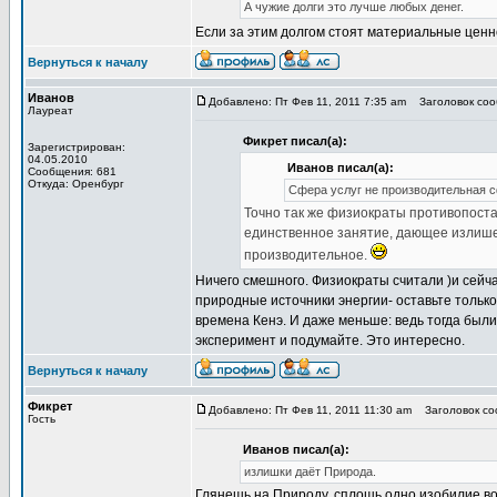
А чужие долги это лучше любых денег.
Если за этим долгом стоят материальные ценн
Вернуться к началу
Иванов
Добавлено: Пт Фев 11, 2011 7:35 am
Заголовок сооб
Лауреат
Фикрет писал(а):
Зарегистрирован:
04.05.2010
Иванов писал(а):
Сообщения: 681
Откуда: Оренбург
Сфера услуг не производительная 
Точно так же физиократы противопост
единственное занятие, дающее излишек
производительное.
Ничего смешного. Физиократы считали )и сейча
природные источники энергии- оставьте только
времена Кенэ. И даже меньше: ведь тогда был
эксперимент и подумайте. Это интересно.
Вернуться к началу
Фикрет
Добавлено: Пт Фев 11, 2011 11:30 am
Заголовок соо
Гость
Иванов писал(а):
излишки даёт Природа.
Глянешь на Природу, сплошь одно изобилие вокр