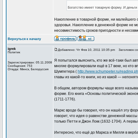
Богатство имеет товарную форму. И деньги
Накопление в товарной форме, ни малейшего о
здоровья. Накопление в денежной форме не мо
несовместимость сроков пригодности и несовм
Вернуться к началу
igrek
Добавлено: Чт Фев 10, 2011 10:35 pm
Заголовок соо
Политик
Я попытался выяснить, кто же всё-таки был ав
Зарегистрирован: 05.11.2008
многие формулировали ещё в 17 веке, но кто 
Сообщения: 753
Откуда: Минск, Белоруссия
Шумпетера (
http://www.schumpeter.ru/reading.
главы из какой-то книги, но из какой — непон
В общем, автором формулы чаще всего называ
форме. Его книга «Основы политической эконо
(1711-1776).
Маркс вроде бы говорил, что он нашёл эту фор
говорит, что идея о равенстве денежной массы
только Петти и Джон Локк (1632-1704). А перв
Интересно, что ещё до Маркса и Милля в верб