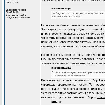
Добавлено: Пт Фев 11, 2011 1:17 pm
Заголовок сооб
Политолог
maxon писал(а):
Зарегистрирован:
06.04.2010
Вообще-то, закон естественного отбора вы
Сообщения: 1866
изменяющихся условиях.
Откуда: Владивосток
Если я не ошибаюсь, закон естественного от
Эволюционная теория трактует это таким обр
и приспособления, дающие возможность выжит
что внутри системы появляется
новая система
изменений в новое качество системы. Новый ви
система, в которой не осталось приспособивши
Но тогда о каком
сохранении
системы можно го
Принципу сохранения систем отвечает не эво
элементы систем, сохраняя этих систем иденти
maxon писал(а):
Отрицать эволюцию сегодня практически не
с более приспособленными.
Виды исчезают, идет естественный отбор. Но э
утверждает эволюционная теория. Тот, процес
подтверждает. Разве исчезновение видов свид
Чего уж говорить о возможности появлении ви
человеком пород естественным отбором
присп
Цитата: