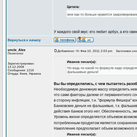
Цитата:
мне как-то больше нравится заархивирова
У каждого свой вкус: кто любит арбуз, а кто сви
Вернуться к началу
uncle_Alex
Добавлено: Чт Фев 10, 2011 2:03 pm
Заголовок сооб
Политолог
Иванов писал(а):
Зарегистрирован:
13.12.2008
Но ведь по какой-то формуле надо опреде
Сообщения: 1216
фальшивые деньги!
Откуда: Киев, Украина
Вы бы определились, с чем пытаетесь разобр
Необходимую денежную массу определить нево
что сами факторы далеки от перманентного со
в сторону инфляции, т.н. "формула Фишера" к
Банковские деньги не фальшивые, т.к. фальши
действия банков этого нет. Обеспеченность, э
Уровень жизни определяется объемом возможно
потребленным продуктом является сохранение
Накопление предполагает объем возможного 
Иванов писал(а):