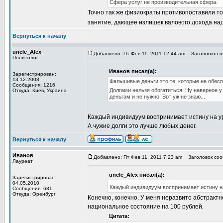
Сфера услуг не производительная сфера.
Точно так же физиократы противопоставили т
занятие, дающее излишек валового дохода над
Вернуться к началу
uncle_Alex
Добавлено: Пт Фев 11, 2011 12:44 am
Заголовок соо
Политолог
Иванов писал(а):
Зарегистрирован:
13.12.2008
Фальшивые деньги это те, которые не обес
Сообщения: 1216
Долгами нельзя обогатиться. Ну наверное 
Откуда: Киев, Украина
деньгам и не нужно. Вот уж не знаю...
Каждый индивидуум воспринимает истину на ур
А чужие долги это лучше любых денег.
Вернуться к началу
Иванов
Добавлено: Пт Фев 11, 2011 7:23 am
Заголовок сооб
Лауреат
uncle_Alex писал(а):
Зарегистрирован:
04.05.2010
Каждый индивидуум воспринимает истину на
Сообщения: 681
Откуда: Оренбург
Конечно, конечно. У меня неразвито абстрактно
национальное состояние на 100 рублей.
Цитата: