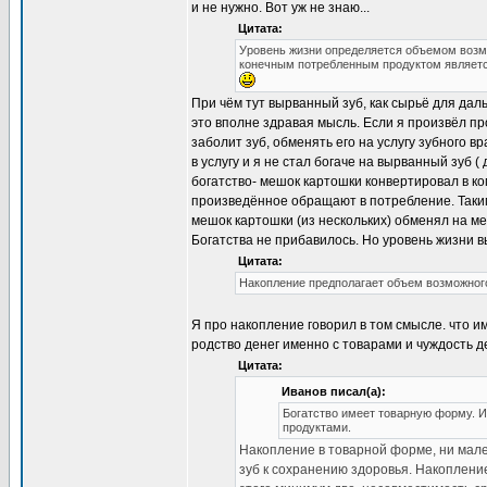
и не нужно. Вот уж не знаю...
Цитата:
Уровень жизни определяется объемом возмо
конечным потребленным продуктом является
При чём тут вырванный зуб, как сырьё для дал
это вполне здравая мысль. Если я произвёл про
заболит зуб, обменять его на услугу зубного в
в услугу и я не стал богаче на вырванный зуб (
богатство- мешок картошки конвертировал в к
произведённое обращают в потребление. Таким
мешок картошки (из нескольких) обменял на ме
Богатства не прибавилось. Но уровень жизни в
Цитата:
Накопление предполагает объем возможног
Я про накопление говорил в том смысле. что и
родство денег именно с товарами и чуждость де
Цитата:
Иванов писал(а):
Богатство имеет товарную форму. И
продуктами.
Накопление в товарной форме, ни мал
зуб к сохранению здоровья. Накоплени