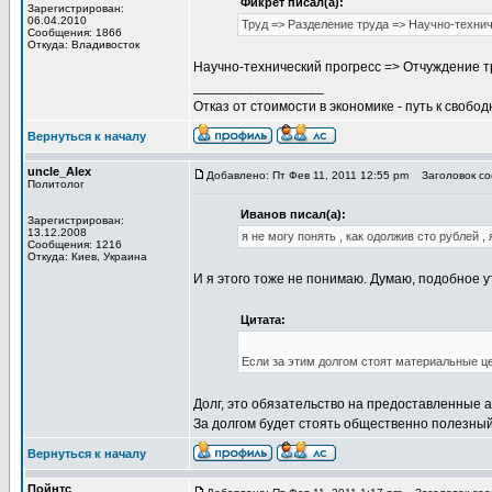
Фикрет писал(а):
Зарегистрирован:
06.04.2010
Труд => Разделение труда => Научно-техни
Сообщения: 1866
Откуда: Владивосток
Научно-технический прогресс => Отчуждение т
_________________
Отказ от стоимости в экономике - путь к свобод
Вернуться к началу
uncle_Alex
Добавлено: Пт Фев 11, 2011 12:55 pm
Заголовок соо
Политолог
Иванов писал(а):
Зарегистрирован:
13.12.2008
я не могу понять , как одолжив сто рублей 
Сообщения: 1216
Откуда: Киев, Украина
И я этого тоже не понимаю. Думаю, подобное
Цитата:
Если за этим долгом стоят материальные ц
Долг, это обязательство на предоставленные а
За долгом будет стоять общественно полезный
Вернуться к началу
Пойнтс