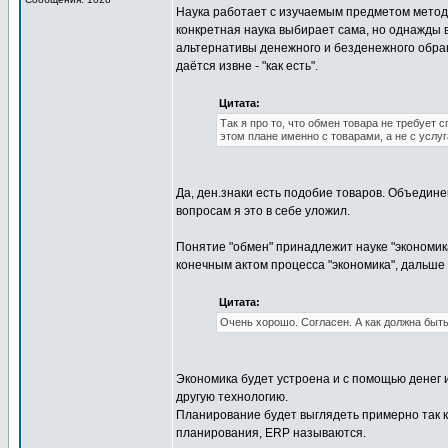
Наука работает с изучаемым предметом метод
конкретная наука выбирает сама, но однажды в
альтернативы денежного и безденежного обращ
даётся извне - "как есть".
Цитата:
Так я про то, что обмен товара не требует 
этом плане именно с товарами, а не с услу
Да, ден.знаки есть подобие товаров. Объедине
вопросам я это в себе уложил.
Понятие "обмен" принадлежит науке "экономика
конечным актом процесса "экономика", дальше 
Цитата:
Очень хорошо. Согласен. А как должна быть
Экономика будет устроена и с помощью денег 
другую технологию.
Планирование будет выглядеть примерно так ка
планирования, ERP называются.