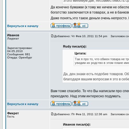
этого минимум две, несовместимость с
Да конечно бумажки (к тому же ничем не обесп
богатство заключается в товарах, а не в банков
Даже понять,что такое деньги очень непросто.
Вернуться к началу
Иванов
Добавлено: Чт Фев 10, 2011 11:54 pm
Заголовок соо
Лауреат
Rudy писал(а):
Зарегистрирован:
04.05.2010
Цитата:
Сообщения: 681
Откуда: Оренбург
Так я про то, что обмен товара не т
увидим их родство в этом плане име
Да, ден.знаки есть подобие товаров. О
благодаря вашим вопросам я это в себе
Вам тоже спасибо. То что Вы написали про спе
приходило. Над этим интересно подумать.
Вернуться к началу
Фикрет
Добавлено: Пт Фев 11, 2011 12:36 am
Заголовок соо
Гость
Иванов писал(а):