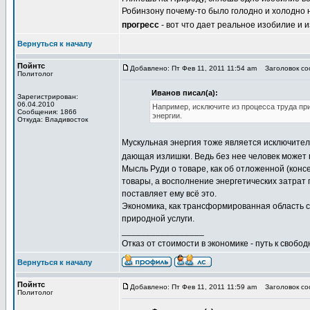
Робинзону почему-то было голодно и холодно н
прогресс
- вот что дает реальное изобилие и и
Вернуться к началу
Пойнтс
Добавлено: Пт Фев 11, 2011 11:54 am
Заголовок соо
Политолог
Иванов писал(а):
Зарегистрирован:
06.04.2010
Например, исключите из процесса труда при
Сообщения: 1866
энергии.
Откуда: Владивосток
Мускульная энергия тоже является исключител
дающая излишки. Ведь без нее человек может 
Мысль Руди о товаре, как об отложенной (кон
товары, а восполнение энергетических затрат 
поставляет ему всё это.
Экономика, как трансформированная область 
природной услуги.
_________________
Отказ от стоимости в экономике - путь к свобод
Вернуться к началу
Пойнтс
Добавлено: Пт Фев 11, 2011 11:59 am
Заголовок соо
Политолог