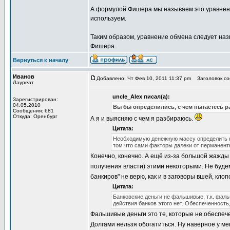
А формулой Фишера мы называем это уравнени
используем.
Таким образом, уравнение обмена следует н
Фишера.
Вернуться к началу
Иванов
Добавлено: Чт Фев 10, 2011 11:37 pm
Заголовок соо
Лауреат
uncle_Alex писал(а):
Зарегистрирован:
04.05.2010
Вы бы определились, с чем пытаетесь ра
Сообщения: 681
Откуда: Оренбург
А я и выясняю с чем я разбираюсь.
Цитата:
Необходимую денежную массу определить н
том что сами факторы далеки от перманент
Конечно, конечно. А ещё из-за большой жажды 
получения власти) этими некоторыми. Не буде
банкиров" не верю, как и в заговоры вшей, кло
Цитата:
Банковские деньги не фальшивые, т.к. фал
действия банков этого нет. Обеспеченност
Фальшивые деньги это те, которые не обеспеч
Долгами нельзя обогатиться. Ну наверное у м