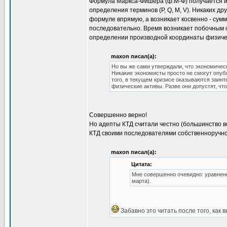
Формула Маркса-Фишера (ф.М-Ф) получается из
определения терминов (P, Q, M, V). Никаких др
формуле впрямую, а возникает косвенно - сумм
последовательно. Время возникает побочным о
определении производной координаты физичес
maxon писал(а):
Но вы же сами утверждали, что экономичес
Никакие экономисты просто не смогут опубл
того, в текущем кризисе оказываются заин
физические активы. Разве они допустят, чт
Совершенно верно!
Но адепты КТД считали честно (большинство во 
КТД своими последователями собственноручно
maxon писал(а):
Цитата:
Мне совершенно очевидно: уравнени
марта).
Забавно это читать после того, как 