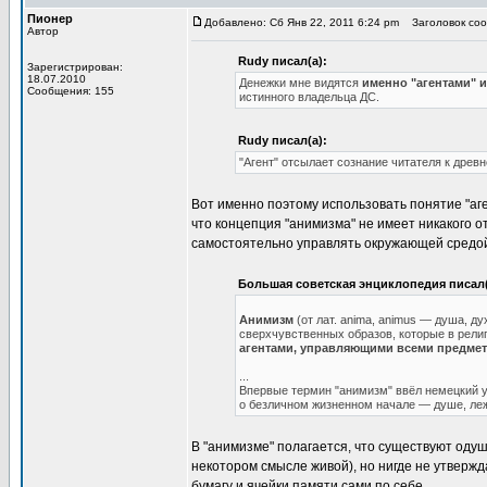
Пионер
Добавлено: Сб Янв 22, 2011 6:24 pm
Заголовок сооб
Автор
Rudy писал(а):
Зарегистрирован:
18.07.2010
Денежки мне видятся
именно "агентами" 
Сообщения: 155
истинного владельца ДС.
Rudy писал(а):
"Агент" отсылает сознание читателя к дре
Вот именно поэтому использовать понятие "аг
что концепция "анимизма" не имеет никакого 
самостоятельно управлять окружающей средо
Большая советская энциклопедия писал(
Анимизм
(от лат. anima, animus — душа, ду
сверхчувственных образов, которые в рели
агентами, управляющими всеми предмет
...
Впервые термин "анимизм" ввёл немецкий уч
о безличном жизненном начале — душе, леж
В "анимизме" полагается, что существуют оду
некотором смысле живой), но нигде не утверж
бумагу и ячейки памяти сами по себе.