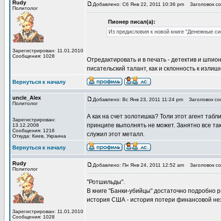
Rudy
Добавлено: Сб Янв 22, 2011 10:36 pm
Заголовок со
Политолог
Пионер писал(а):
Из предисловия к новой книге "Денежные си
Зарегистрирован: 11.01.2010
Сообщения: 1028
Отредактировать и в печать - детектив и шпи
писательский талант, как и склонность к излиш
Вернуться к началу
uncle_Alex
Добавлено: Вс Янв 23, 2011 11:24 pm
Заголовок соо
Политолог
А как на счет золотишка? Толи этот агент табл
Зарегистрирован:
принципе выполнять не может. Занятно все та
13.12.2008
Сообщения: 1216
служил этот металл.
Откуда: Киев, Украина
Вернуться к началу
Rudy
Добавлено: Пн Янв 24, 2011 12:52 am
Заголовок со
Политолог
"Ротшильды".
В книге "Банки-убийцы" достаточно подробно р
история США - история потери финансовой не
Зарегистрирован: 11.01.2010
Сообщения: 1028