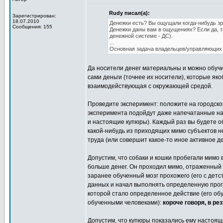
Rudy писал(а):
Зарегистрирован:
18.07.2010
Денежки есть? Вы ощущали когда-нибудь зр
Сообщения: 155
Денежки даны вам в ощущениях? Если да, то
денежной системе - ДС).
...
Основная задача владельцев/управляющих Д
Да носители денег материальны и можно обучит
сами деньги (точнее их носители), которые яко
взаимодействующая с окружающей средой.
Проведите эксперимент: положите на городской
эксперимента подойдут даже напечатанные на
и настоящие купюры). Каждый раз вы будете о
какой-нибудь из приходящих мимо субъектов не 
труда (или совершит какое-то иное активное де
Допустим, что собаки и кошки пробегали мимо 
больше денег. Он проходил мимо, отраженный 
заранее обученный мозг прохожего (его с детс
данных и начал выполнять определенную прог
которой стало определенное действие (его обу
обученными человеками):
короче говоря, в р
Допустим, что купюры показались ему настоящи