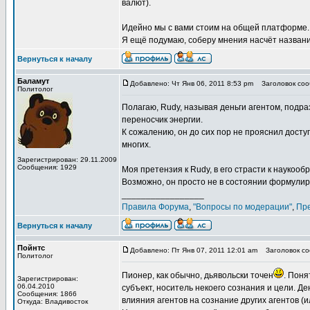
валют).
Идейно мы с вами стоим на общей платформе.
Я ещё подумаю, соберу мнения насчёт названи
Вернуться к началу
Баламут
Добавлено: Чт Янв 06, 2011 8:53 pm
Заголовок сооб
Политолог
Полагаю, Rudy, называя деньги агентом, подра
переносчик энергии.
К сожалению, он до сих пор не прояснил досту
многих.
Зарегистрирован: 29.11.2009
Сообщения: 1929
Моя претензия к Rudy, в его страсти к наукоо
Возможно, он просто не в состоянии формулир
_________________
Правила Форума
,
"Вопросы по модерации"
,
Пр
Вернуться к началу
Пойнтс
Добавлено: Пт Янв 07, 2011 12:01 am
Заголовок соо
Политолог
Пионер, как обычно, дьявольски точен
. Поня
Зарегистрирован:
06.04.2010
субъект, носитель некоего сознания и цели. Де
Сообщения: 1866
влияния агентов на сознание других агентов (ил
Откуда: Владивосток