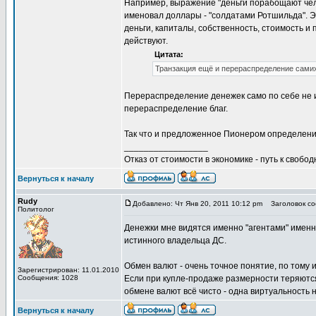
Например, выражение "деньги порабощают чело
именовал доллары - "солдатами Ротшильда". 
деньги, капиталы, собственность, стоимость и
действуют.
Цитата:
Транзакция ещё и перераспределение самих
Перераспределение денежек само по себе не 
перераспределение благ.
Так что и предложенное Пионером определение 
_________________
Отказ от стоимости в экономике - путь к свобод
Вернуться к началу
Rudy
Добавлено: Чт Янв 20, 2011 10:12 pm
Заголовок соо
Политолог
Денежки мне видятся именно "агентами" имен
истинного владельца ДС.
Обмен валют - очень точное понятие, по тому 
Зарегистрирован: 11.01.2010
Сообщения: 1028
Если при купле-продаже размерности теряются
обмене валют всё чисто - одна виртуальность н
Вернуться к началу