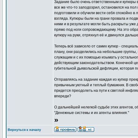
Задание было очень ответственным и купюры 
все же что-то заподозрил, остановился на пол
подготовили и обучили вести себя спокойно в 
взгляда. Купюры были на грани провала и подв
ними и в результате могли быть раскрыты уже
прямо под ноги сопровождающему. На это об
купюру на руки, отряхнул её и двинулся дальш
Теперь всё зависело от самих купюр - специал
плану, они разделились на небольшие группы,
служащим и с их помощью изымать у остальног
действующим законодательством. Конечной це
губительной дьявольской дефляции, которая п
Отправляясь на задание каждая из купюр прекр
привычным уютный и теплый бумажник. В свобо
придется преодолеть на пути к светлой инфляц
впереди?
О дальнейшей нелегкой судьбе этих агентов, о
"Денежные системы и их агенты влияния."
»
Вернуться к началу