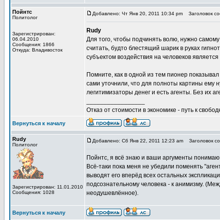
Пойнтс
Добавлено: Чт Янв 20, 2011 10:34 pm
Заголовок соо
Политолог
Rudy
Зарегистрирован:
Для того, чтобы подчинять волю, нужно самому 
06.04.2010
Сообщения: 1866
считать, будто блестящий шарик в руках гипнот
Откуда: Владивосток
субъектом воздействия на человеков является
Помните, как в одной из тем пионер показывал 
сами уточнили, что для полноты картины ему 
легитимизаторы денег и есть агенты. Без их а
_________________
Отказ от стоимости в экономике - путь к свобод
Вернуться к началу
Rudy
Добавлено: Сб Янв 22, 2011 12:23 am
Заголовок со
Политолог
Пойнтс, я всё знаю и ваши аргументы понимаю
Всё-таки пока меня не убедили поменять "аген
выводят его вперёд всех остальных экспликаци
подсознательному человека - к анимизму. (Меж
Зарегистрирован: 11.01.2010
Сообщения: 1028
неодушевлённое).
Вернуться к началу