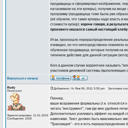
продавщицы и сформировал изображение, пер
натаскивали на эти купюры), получив на вход
программу (продавщица тоже была уже образо
(её обучили, что такие купюры надо класть в 
стоимости купюр):
короче говоря, в результа
прохожего оказался самый настоящий хлебу
Итак, произошло перераспределение реальных
очевидно, но что непосредственно повлияло 
обученная продавщица, которые получив на в
типичное действие для данной ситуации (кото
Кого в данном случае корректнее называть "а
участников денежной системы (выполняющих о
Вернуться к началу
Rudy
Добавлено: Чт Янв 06, 2011 5:50 pm
Заголовок сооб
Политолог
Пионер,
ваши возражения формальны (т.е. относятся к 
читать "инструмент", там где мне удобнее печат
Дополнительно усиливать эффект на каждой с
Зарегистрирован: 11.01.2010
Сообщения: 1028
навязчиво. Текст должен быть максимально эм
"Транзакция" - это и есть перераспределение 