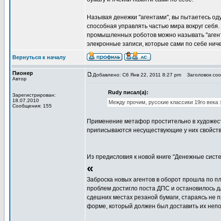
Называя денежки "агентами", вы пытаетесь оду
способная управлять частью мира вокруг себя.
промышленных роботов можно называть "агента
элекронные записи, которые сами по себе нич
Вернуться к началу
Пионер
Добавлено: Сб Янв 22, 2011 8:27 pm
Заголовок сооб
Автор
Rudy писал(а):
Зарегистрирован:
18.07.2010
Между прочим, русские классики 19го века
Сообщения: 155
Применение метафор простительно в художест
приписываются несуществующие у них свойств
Из предисловия к новой книге "Денежные систе
«
Заброска новых агентов в оборот прошла по пл
проблем достигло поста ДПС и остановилось д
сдешних местах резаной бумаги, стараясь не 
форме, который должен был доставить их непо