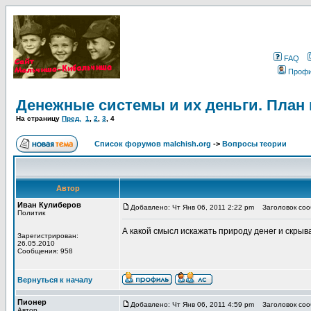
FAQ
Проф
Денежные системы и их деньги. План
На страницу
Пред.
1
,
2
,
3
,
4
Список форумов malchish.org
->
Вопросы теории
Автор
Иван Кулиберов
Добавлено: Чт Янв 06, 2011 2:22 pm
Заголовок сооб
Политик
А какой смысл искажать природу денег и скры
Зарегистрирован:
26.05.2010
Сообщения: 958
Вернуться к началу
Пионер
Добавлено: Чт Янв 06, 2011 4:59 pm
Заголовок сооб
Автор