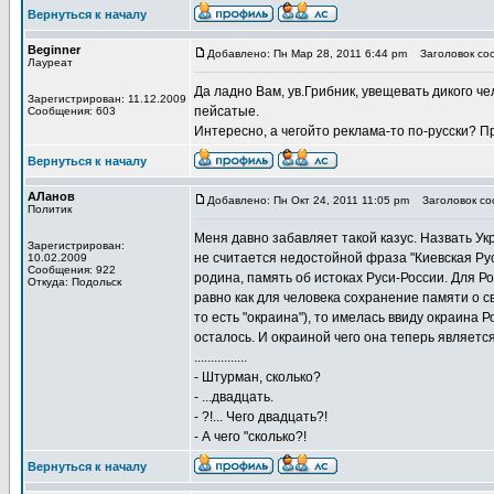
Вернуться к началу
Beginner
Добавлено: Пн Мар 28, 2011 6:44 pm
Заголовок соо
Лауреат
Да ладно Вам, ув.Грибник, увещевать дикого че
Зарегистрирован: 11.12.2009
пейсатые.
Сообщения: 603
Интересно, а чегойто реклама-то по-русски? П
Вернуться к началу
АЛанов
Добавлено: Пн Окт 24, 2011 11:05 pm
Заголовок со
Политик
Меня давно забавляет такой казус. Назвать У
Зарегистрирован:
не считается недостойной фраза "Киевская Русь
10.02.2009
Сообщения: 922
родина, память об истоках Руси-России. Для 
Откуда: Подольск
равно как для человека сохранение памяти о с
то есть "окраина"), то имелась ввиду окраина 
осталось. И окраиной чего она теперь являетс
................
- Штурман, сколько?
- ...двадцать.
- ?!... Чего двадцать?!
- А чего "сколько?!
Вернуться к началу