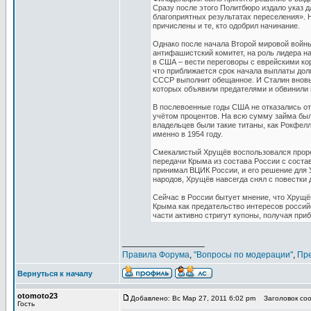
Сразу после этого Политбюро издало указ д
благоприятных результатах переселения». Н
причислены и те, кто одобрил начинание.
Однако после начала Второй мировой войн
антифашистский комитет, на роль лидера н
в США – вести переговоры с еврейскими ко
что приближается срок начала выплаты долга
СССР выполнит обещанное. И Сталин вновь 
которых объявили предателями и обвинили 
В послевоенные годы США не отказались от
учётом процентов. На всю сумму займа был
владельцев были такие титаны, как Рокфел
именно в 1954 году.
Смекалистый Хрущёв воспользовался проре
передачи Крыма из состава России с состав
принимал ВЦИК России, и его решение для
народов, Хрущёв навсегда снял с повестки
Сейчас в России бытует мнение, что Хрущё
Крыма как предательство интересов россий
части активно стригут купоны, получая при
_________________
Правила Форума
,
"Вопросы по модерации"
,
Пр
Вернуться к началу
otomoto23
Добавлено: Вс Мар 27, 2011 6:02 pm
Заголовок соо
Гость