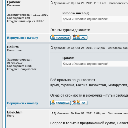
Грибник
Добавлено: Ср Окт 26, 2011 11:31 am
Заголовок со
Писатель
lorodow писал(а):
Зарегистрирован: 11.12.2010
Сообщения: 450
Крым и Украина единое целое!!!!
Откуда: инженер из СССР
Это вы туркам докажите.
Вернуться к началу
Пойнтс
Добавлено: Ср Окт 26, 2011 3:12 pm
Заголовок соо
Политолог
Цитата:
Зарегистрирован:
06.04.2010
Крым и Украина единое целое!!!!
Сообщения: 1866
Откуда: Владивосток
Всё пральна пацан толкает:
Крым, Украина, Россия, Казахстан, Белоруссия, 
_________________
Отказ от стоимости в экономике - путь к свобод
Вернуться к началу
kibalchich
Добавлено: Вт Ноя 01, 2011 3:09 pm
Заголовок соо
Гость
Вопрос в только в предложенной сумме, Севас