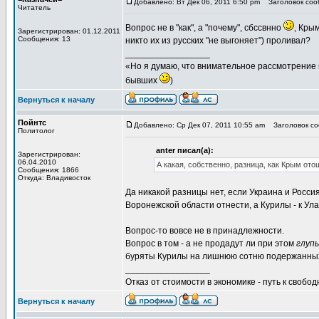
Добавлено: Вт Дек 06, 2011 6:50 pm
Заголовок соо
Читатель
Вопрос не в "как", а "почему", сбссвнно
, Кры
Зарегистрирован: 01.12.2011
Сообщения: 13
никто их из русских "не выгоняет") проливал?
_________________
«Но я думаю, что внимательное рассмотрение 
бывших
)
Вернуться к началу
Пойнтс
Добавлено: Ср Дек 07, 2011 10:55 am
Заголовок со
Политолог
anter писал(а):
Зарегистрирован:
06.04.2010
А какая, собственно, разница, как Крым от
Сообщения: 1866
Откуда: Владивосток
Да никакой разницы нет, если Украина и Росси
Воронежской области отнести, а Курилы - к Ула
Вопрос-то вовсе не в принадлежности.
Вопрос в том - а не продадут ли при этом
глуп
буряты Курилы на лишнюю сотню подержанны
_________________
Отказ от стоимости в экономике - путь к свобод
Вернуться к началу