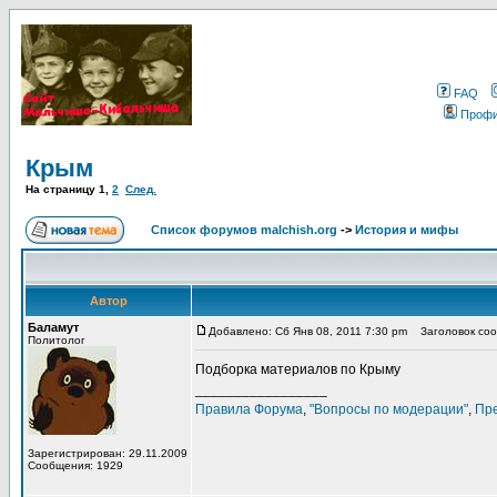
FAQ
Проф
Крым
На страницу
1
,
2
След.
Список форумов malchish.org
->
История и мифы
Автор
Баламут
Добавлено: Сб Янв 08, 2011 7:30 pm
Заголовок соо
Политолог
Подборка материалов по Крыму
_________________
Правила Форума
,
"Вопросы по модерации"
,
Пр
Зарегистрирован: 29.11.2009
Сообщения: 1929