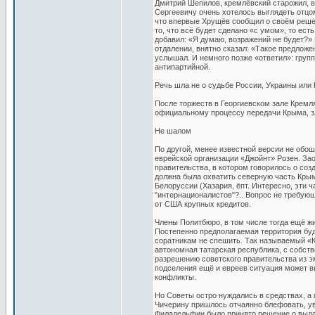
Дмитрий Шепилов, кремлёвский старожил, в
Сергеевичу очень хотелось выглядеть отцо
что впервые Хрущёв сообщил о своём решен
то, что всё будет сделано «с умом», то ес
добавил: «Я думаю, возражений не будет?»
отдалении, внятно сказал: «Такое предложе
услышал. И немного позже «ответил»: групп
антипартийной.
Речь шла не о судьбе России, Украины или
После торжеств в Георгиевском зале Кремл
официальному процессу передачи Крыма, з
Не шалом
По другой, менее известной версии не обо
еврейской организации «Джойнт» Розен. Зао
правительства, в котором говорилось о соз
должна была охватить северную часть Крыма
Белоруссии (Хазария, ёпт. Интересно, эти 
"интернационалистов"?.. Вопрос не требую
от США крупных кредитов.
Члены Политбюро, в том числе тогда ещё жи
Постепенно предполагаемая территория бу
соратникам не спешить. Так называемый «К
автономная татарская республика, с собств
разрешению советского правительства из эм
подселения ещё и евреев ситуация может в
конфликты.
Но Советы остро нуждались в средствах, а
Чичерину пришлось отчаянно блефовать, ув
Филадельфии было принято решение о выдач