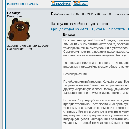
Вернуться к началу
Баламут
Добавлено: Сб Янв 08, 2011 7:32 pm
Заголовок соо
Политолог
Наткнулся на любопытную версию.
Хрущев отдал Крым УССР, чтобы не платить С
Цитата:
Во всём, что делал Никита Хрущёв, чувство
личности и знаменитая «оттепель», бескрай
Зарегистрирован: 29.11.2009
темпераментные выступления с употреблен
Сообщения: 1929
Сергеевич просто, а подарки делал царские.
оппонентам ни малейшей надежды быть у
19 февраля 1954 года – ранее этот день а
решением передал Крымскую область из со
Без возражений
По общепринятой версии, Хрущёв отдал Кры
территориальной близостью и прочными эк
дружбу и братскую любовь между двумя сла
характер, но они служили лишь прикрытием
Его дочь Рада Аджубей вспоминала о родите
предшественника – тот любил «Бочаров руч
Чёрном море. Хрущёв не выносил пляжного 
степному Крыму и осмотреть местные колхо
вырождение виноградников и неурожай овощ
подвернувшуюся конференцию работников с
украинцы – южный трудолюбивый народ, кот