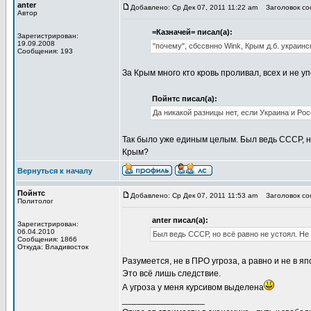
anter
Добавлено: Ср Дек 07, 2011 11:22 am
Заголовок со
Автор
=Казначей= писал(а):
Зарегистрирован:
19.09.2008
"почему", сбссвнно Wink, Крым д.б. украинс
Сообщения: 193
За Крым много кто кровь проливал, всех и не у
Пойнтс писал(а):
Да никакой разницы нет, если Украина и Ро
Так было уже единым целым. Был ведь СССР, но 
Крым?
Вернуться к началу
Пойнтс
Добавлено: Ср Дек 07, 2011 11:53 am
Заголовок со
Политолог
anter писал(а):
Зарегистрирован:
06.04.2010
Был ведь СССР, но всё равно не устоял. Не 
Сообщения: 1866
Откуда: Владивосток
Разумеется, не в ПРО угроза, а равно и не в я
Это всё лишь следствие.
А угроза у меня курсивом выделена
_________________