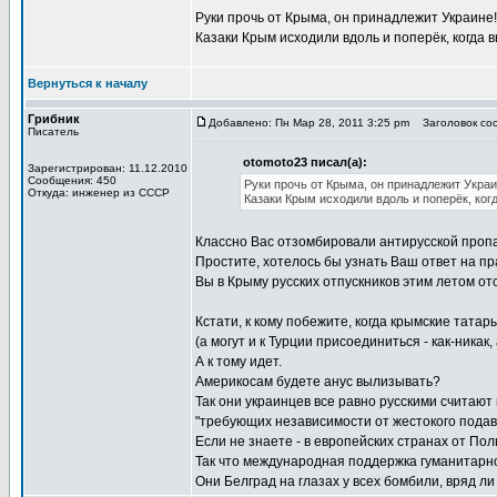
Руки прочь от Крыма, он принадлежит Украине!!
Казаки Крым исходили вдоль и поперёк, когда в
Вернуться к началу
Грибник
Добавлено: Пн Мар 28, 2011 3:25 pm
Заголовок соо
Писатель
otomoto23 писал(а):
Зарегистрирован: 11.12.2010
Сообщения: 450
Руки прочь от Крыма, он принадлежит Украин
Откуда: инженер из СССР
Казаки Крым исходили вдоль и поперёк, ког
Классно Вас отзомбировали антирусской проп
Простите, хотелось бы узнать Ваш ответ на пр
Вы в Крыму русских отпускников этим летом о
Кстати, к кому побежите, когда крымские татар
(а могут и к Турции присоединиться - как-никак,
А к тому идет.
Америкосам будете анус вылизывать?
Так они украинцев все равно русскими считают
"требующих независимости от жестокого подав
Если не знаете - в европейских странах от Пол
Так что международная поддержка гуманитарно
Они Белград на глазах у всех бомбили, вряд ли 