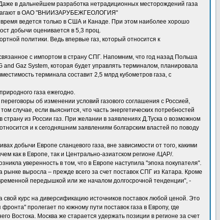
. Даже в дальнейшем разработка нетрадиционных месторождений газа
 полагают в ОАО "ВНИИЗАРУБЕЖГЕОЛОГИЯ"
е время ведется только в США и Канаде. При этом наиболее хорошо
ост добычи оценивается в 5,3 проц.
ортной политики. Ведь впервые газ, который относится к
связанное с импортом в страну СПГ. Напомним, что год назад Польша
G and Gaz System, которая будет управлять терминалом, планировала
местимость терминала составит 2,5 млрд кубометров газа, с
 природного газа ежегодно.
 переговоры об изменении условий газового соглашения с Россией,
 том случае, если выяснится, что часть энергетических потребностей
 страну из России газ. При желании в заявлениях Д.Туска о возможном
относится и к сегодняшним заявлениям болгарским властей по поводу
вах добычи Европе сланцевого газа, вне зависимости от того, какими
ем как в Европе, так и Центрально-азиатском регионе /ЦАР/.
зникла уверенность в том, что в Европе наступила "эпоха покупателя".
на рынке выросла – прежде всего за счет поставок СПГ из Катара. Кроме
 временной передышкой или же началом долгосрочной тенденции", -
а свой курс на диверсификацию источников поставок любой ценой. Это
фронта" пролегает по южному пути поставок газа в Европу, где
го Востока. Москва же старается удержать позиции в регионе за счет