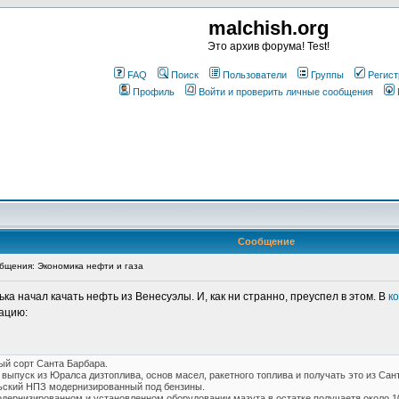
malchish.org
Это архив форума! Test!
FAQ
Поиск
Пользователи
Группы
Регист
Профиль
Войти и проверить личные сообщения
Сообщение
щения: Экономика нефти и газа
ка начал качать нефть из Венесуэлы. И, как ни странно, преуспел в этом. В
к
ацию:
й сорт Санта Барбара.
 выпуск из Юралса дизтоплива, основ масел, ракетного топлива и получать это из Сан
ьский НПЗ модернизированный под бензины.
одернизированном и установленном оборудовании мазута в остатке получаетя около 10