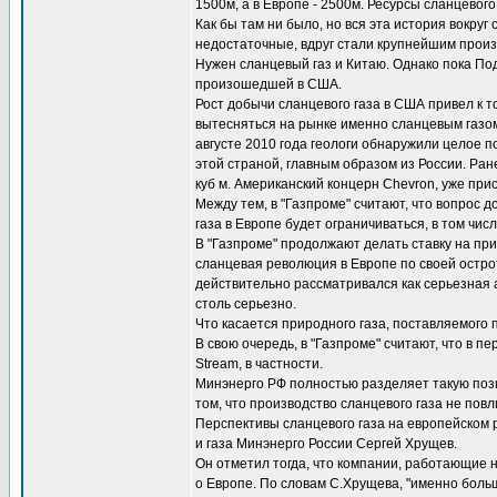
1500м, а в Европе - 2500м. Ресурсы сланцевог
Как бы там ни было, но вся эта история вокру
недостаточные, вдруг стали крупнейшим произв
Нужен сланцевый газ и Китаю. Однако пока По
произошедшей в США.
Рост добычи сланцевого газа в США привел к т
вытесняться на рынке именно сланцевым газом,
августе 2010 года геологи обнаружили целое по
этой страной, главным образом из России. Ран
куб м. Американский концерн Chevron, уже при
Между тем, в "Газпроме" считают, что вопрос 
газа в Европе будет ограничиваться, в том чис
В "Газпроме" продолжают делать ставку на при
сланцевая революция в Европе по своей острот
действительно рассматривался как серьезная 
столь серьезно.
Что касается природного газа, поставляемого 
В свою очередь, в "Газпроме" считают, что в 
Stream, в частности.
Минэнерго РФ полностью разделяет такую пози
том, что производство сланцевого газа не по
Перспективы сланцевого газа на европейском 
и газа Минэнерго России Сергей Хрущев.
Он отметил тогда, что компании, работающие н
о Европе. По словам С.Хрущева, "именно боль