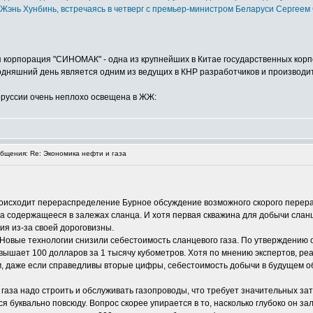
нь Хунбинь, встречаясь в четверг с премьер-министром Беларуси Сергеем 
корпорация "СИНОМАК" - одна из крупнейших в Китае государственных корпо
одняшний день является одним из ведущих в КНР разработчиков и производ
оруссии очень неплохо освещена в ЖЖ:
щения: Re: Экономика нефти и газа
роисходит перераспределение Бурное обсуждение возможного скорого перера
а содержащееся в залежах сланца. И хотя первая скважина для добычи сланц
ия из-за своей дороговизны.
 Новые технологии снизили себестоимость сланцевого газа. По утверждению
евышает 100 долларов за 1 тысячу кубометров. Хотя по мнению экспертов, ре
, даже если справедливы вторые цифры, себестоимость добычи в будущем об
газа надо строить и обслуживать газопроводы, что требует значительных за
я буквально повсюду. Вопрос скорее упирается в то, насколько глубоко он за