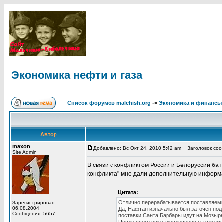
Экономика нефти и газа
Список форумов malchish.org
->
Экономика и финансы
Автор
maxon
Добавлено: Вс Окт 24, 2010 5:42 am
Заголовок сооб
Site Admin
В связи с конфликтом России и Белоруссии бать
конфликта" мне дали дополнительную информ
Цитата:
Отлично перерабатывается поставляемы
Зарегистрирован:
06.08.2004
Да, Нафтан изначально был заточен под
Сообщения: 5657
поставки Санта Барбары идут на Мозыр
После всего цикла извлечения на уже м