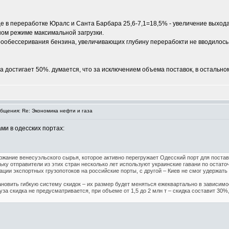
е в переработке Юралс и Санта Барбара 25,6-7,1=18,5% - увеличение выхода
ном режиме максимальной загрузки.
ообессеривания бензина, увеличивающих глубину перерабокти не вводилось каж
ица достигает 50%. думается, что за исключением объема поставок, в остальн
щения: Re: Экономика нефти и газа
ми в одесских портах:
жание венесуэльского сырья, которое активно перегружает Одесский порт для поставк
ьку отправители из этих стран несколько лет используют украинские гавани по остат
ции экспортных грузопотоков на российские порты, с другой – Киев не смог удержать
ановить гибкую систему скидок – их размер будет меняться ежеквартально в зависимо
а скидка не предусматривается, при объеме от 1,5 до 2 млн т – скидка составит 30%, от 2