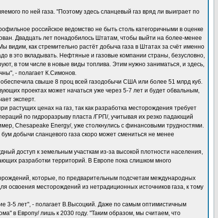
емого по ней газа. "Поэтому здесь сланцевый газ вряд ли выиграет по
рофильное российское ведомство не быть столь категоричными в оценке
ребован. Двадцать лет понадобилось Штатам, чтобы выйти на более-менее
Мы видим, как стремительно растёт добыча газа в Штатах за счёт именно
адо в это вкладывать. Нефтяные и газовые компании страны, безусловно,
т, в том числе в новые виды топлива. Этим нужно заниматься, и здесь,
ны", - полагает К.Симонов.
беспечила свыше 8 проц всей газодобычи США или более 51 млрд куб.
вующих проектах может начаться уже через 5-7 лет и будет обвальным,
чает эксперт.
ри растущих ценах на газ, так как разработка месторождения требует
операций по гидроразрыву пласта /ГРП/, учитывая их резко падающий
мер, Chesapeake Energy/, уже столкнулись с финансовыми трудностями.
бум добычи сланцевого газа скоро может смениться не менее
удный доступ к земельным участкам из-за высокой плотности населения,
ающих разработки территорий. В Европе пока слишком много
сторождений, которые, по предварительным подсчетам международных
для освоения месторождений из нетрадиционных источников газа, к тому
 3-5 лет", - полагает В.Высоцкий. Даже по самым оптимистичным
а" в Европу/ лишь к 2030 году. "Таким образом, мы считаем, что