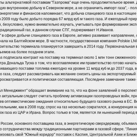
опы альтернативой поставкам "Газпрома" еще очень продолжительное время
щую внутреннюю добычу в Северном море, а не ограничить импорт газа", -
 энергетики и финансов напоминает, что добыча сланцевого газа в настояще
в 2009 году было добыто порядка 67 млрд куб м такого газа. И ежегодный прир
з, безусловно, нужно внимательно изучать, учитывать при формировании эксп
радиционный газ, в данном случае СПГ, подчеркивает Н.Иванов.
 в сфере добычи сланцевого газа в Европе, активно развивает направление, 
ала на Балтийском море. В частности, государственная компания Polskie LN
оительство терминала планируется завершить в 2014 году. Первоначальная в
ъемов на более позднем этапе.
as подписала контракт на поставку на терминал около 1 млн тонн сжиженного
ра Дональда Туска о том, что возглавляемое им правительство готово начать
ивающего поставки топлива ежегодно на уровне 11 млрд куб м до 2037 года, в
 газа, следует рассматривать как желание снизить цены на экспортируемый в
просматривается и политическая составляющая. Последнее замечание также 
л Менеджмент" обращает внимание на то, что на фоне заявлений о перспекти
актуальным следует считать проблему активизации газопроводных войн, прич
ев оптимистические ожидания относительно будущего газового рынка в ЕС. Во
льными, как в 2008 году, спрос на газ несколько сократился, а конкуренция 
вок газа из ЦАР и Ирана. Вопрос только в том, является ли нынешний период
России, основного поставщика газа, в энергетическую сверхдержаву, объявил
о сотрудничества между традиционными партнерами в газовой сфере. "Линия 
зовать свой "Южный коридор" поставок с Каспия, Центральной Азии и Ближне