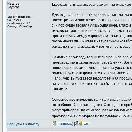
Иванов
Добавлено: Вт Дек 28, 2010 9:29 am
Заголовок сооб
Лауреат
Думаю , основное противоречие капитализма 
Зарегистрирован:
посмотреть именно через противоречие произ
04.05.2010
Сообщения: 681
сих пор существовала лишь одна форма такой 
Откуда: Оренбург
руководствуются при производстве продуктов 
противоречия между характером производства
потребностями. Никогда в натуральном хозяйст
расщедрится на урожай). А вот, что произведу
Развитие производительных сил решило пробл
производства и характером потребления. Возм
неимоверно, но экономика не занята удолетво
рядом не удолетворяются, хотя возможности п
Например, выпускается недолговечная продук
натуральном хозяйстве. Кто же будет делать с
100 лет?
Основное противоречие капитализма в правах
потребностей ) производства. Отсюда все проб
могут примерять на себя все, раз основная час
противоречия? У Маркса не получилось. Вакан
Вернуться к началу