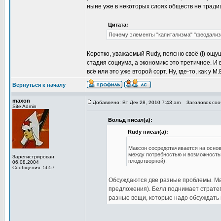
ныне уже в некоторых слоях обществ не тради
Цитата:
Почему элементы "капитализма" "феодализ
Коротко, уважаемый Rudy, поясню своё (!) ощ
стадия социума, а экономикс это третичное. И 
всё или это уже второй сорт. Ну, где-то, как у М.
Вернуться к началу
maxon
Добавлено: Вт Дек 28, 2010 7:43 am
Заголовок сооб
Site Admin
Вольд писал(а):
Rudy писал(а):
Максон сосредотачивается на основ
между потребностью и возможностью,
Зарегистрирован:
плодотворной).
06.08.2004
Сообщения: 5657
Обсуждаются две разные проблемы. Ма
предложения). Белл поднимает стратег
разные вещи, которые надо обсуждать 