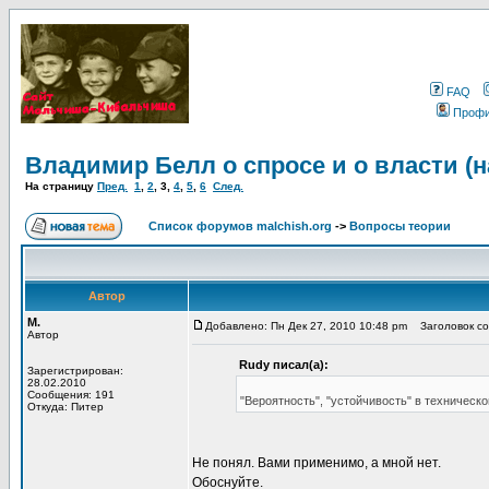
FAQ
Проф
Владимир Белл о спросе и о власти (
На страницу
Пред.
1
,
2
,
3
,
4
,
5
,
6
След.
Список форумов malchish.org
->
Вопросы теории
Автор
М.
Добавлено: Пн Дек 27, 2010 10:48 pm
Заголовок соо
Автор
Rudy писал(а):
Зарегистрирован:
28.02.2010
Сообщения: 191
"Вероятность", "устойчивость" в техниче
Откуда: Питер
Не понял. Вами применимо, а мной нет.
Обоснуйте.