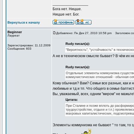
_________________
Бога нет. Ницше.
Ницше нет. Бог.
Вернуться к началу
Beginner
Добавлено: Пн Дек 27, 2010 10:58 pm
Заголовок соо
Лауреат
Rudy писал(а):
Зарегистрирован: 11.12.2009
Сообщения: 603
"Вероятность", "устойчивость" в техниче
А не в техническом смысле бывает? В чём их 
Rudy писал(а):
Отдельные элементы коммунизма существов
коммунистических отношений - обычная се
Кому обычная? Вам? Семьи все разные, как и 
любимые и тд и тп. Что общего в семье бапти
Вы, уважаемый, всех, одним "миром" не мажьте
Цитата:
При Сталине и позже вплоть до расформир
трудоустройстве, отдыхе и т.п.) проявлялис
махровых капиталистических, подсмотревши
Элементы коммунизма не бывают " то там, то зд