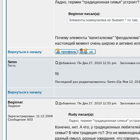
Ладно, термин "традиционная семья" устроит?
Beginner писал(а):
Элементы коммунизма не бывают " то там, т
Почему элементы "капитализма" "феодализма" 
настоящий момент очень широко и активно исп
Вернуться к началу
Serex
Добавлено: Пн Дек 27, 2010 11:51 pm
Заголовок соо
Гость
\\\\
Последний раз редактировалось: Serex (Ср Янв 12, 2011
Вернуться к началу
Beginner
Добавлено: Пн Дек 27, 2010 11:53 pm
Заголовок соо
Лауреат
Rudy писал(а):
Зарегистрирован: 11.12.2009
Сообщения: 603
Ладно, термин "традиционная семья" устро
Конечно, нет. А что, у традиционных любителе
семьи? В чём традиция-то? Это не мимоходный
разный смысл, разные ожидания, что говорить