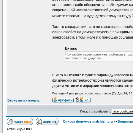
кто не может себя обеспечить необходимым са
современной капиталистической демократии (п
можете спросить - а куда делся стимул к труду
Так что соцгарантии - это не характерное сво
опирающейся на демократические принципы орг
электоратом, в том числе и с помощью соцгара
Цитата:
При любом строе основная проблема в том, 
пособия от государства.
С чего вы взяли? Изучите пирамиду Маслова м
физических потребностях они являются самым 
другим мотивам в иерархии человеческих потре
Последний раз редактировалось: maxon (Ср Дек 29, 201
Вернуться к началу
Показать сообщения:
Список форумов malchish.org
->
Вопросы
Страница
3
из
6