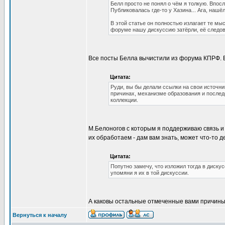
Белл просто не понял о чём я толкую. Впос
Публиковалась где-то у Хазина... Ага, нашё
В этой статье он полностью излагает те мы
форуме нашу дискуссию затёрли, её следов
Все посты Белла вычистили из форума КПРФ. В
Цитата:
Руди, вы бы делали ссылки на свои источни
причинах, механизме образования и послед
коллекции.
М.Белоногов с которым я поддерживаю связь и 
их обработаем - дам вам знать, может что-то 
Цитата:
Попутно замечу, что изложил тогда в диску
упомяни я их в той дискуссии.
А каковы остальные отмеченные вами причины 
Вернуться к началу