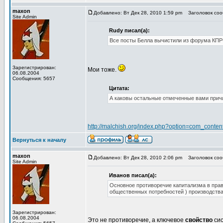
maxon
Добавлено: Вт Дек 28, 2010 1:59 pm
Заголовок сооб
Site Admin
Rudy писал(а):
Все посты Белла вычистили из форума КПРФ
Зарегистрирован:
Мои тоже.
06.08.2004
Сообщения: 5657
Цитата:
А каковы остальные отмеченные вами прич
http://malchish.org/index.php?option=com_cont
Вернуться к началу
maxon
Добавлено: Вт Дек 28, 2010 2:06 pm
Заголовок сооб
Site Admin
Иванов писал(а):
Основное противоречие капитализма в прав
общественных потребностей ) производств
Зарегистрирован:
06.08.2004
Это не противоречие, а ключевое
свойство
сис