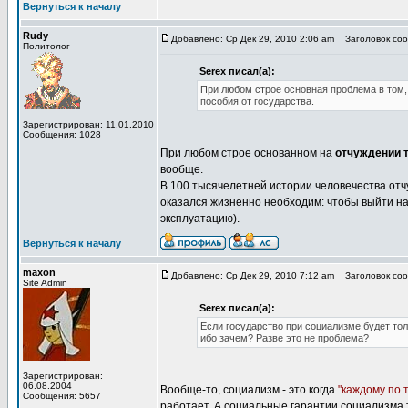
Вернуться к началу
Rudy
Добавлено: Ср Дек 29, 2010 2:06 am
Заголовок сооб
Политолог
Serex писал(а):
При любом строе основная проблема в том, 
пособия от государства.
Зарегистрирован: 11.01.2010
Сообщения: 1028
При любом строе основанном на
отчуждении 
вообще.
В 100 тысячелетней истории человечества отчу
оказался жизненно необходим: чтобы выйти на
эксплуатацию).
Вернуться к началу
maxon
Добавлено: Ср Дек 29, 2010 7:12 am
Заголовок сооб
Site Admin
Serex писал(а):
Если государство при социализме будет тол
ибо зачем? Разве это не проблема?
Зарегистрирован:
06.08.2004
Вообще-то, социализм - это когда
"каждому по 
Сообщения: 5657
работает. А социальные гарантии социализма ту