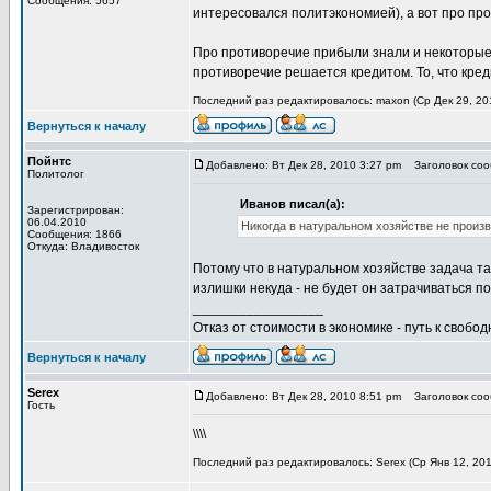
Сообщения: 5657
интересовался политэкономией), а вот про пр
Про противоречие прибыли знали и некоторые 
противоречие решается кредитом. То, что кре
Последний раз редактировалось: maxon (Ср Дек 29, 201
Вернуться к началу
Пойнтс
Добавлено: Вт Дек 28, 2010 3:27 pm
Заголовок сооб
Политолог
Иванов писал(а):
Зарегистрирован:
06.04.2010
Никогда в натуральном хозяйстве не произ
Сообщения: 1866
Откуда: Владивосток
Потому что в натуральном хозяйстве задача та
излишки некуда - не будет он затрачиваться п
_________________
Отказ от стоимости в экономике - путь к свобод
Вернуться к началу
Serex
Добавлено: Вт Дек 28, 2010 8:51 pm
Заголовок сооб
Гость
\\\\
Последний раз редактировалось: Serex (Ср Янв 12, 201