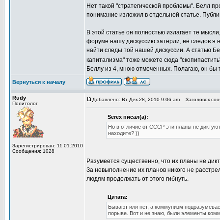
Нет такой "стратегической проблемы". Белл про
понимание изложил в отдельной статье. Публико
В этой статье он полностью излагает те мысли
форуме нашу дискуссию затёрли, её следов я н
найти следы той нашей дискуссии. А статью Б
капитализма" тоже можете сюда "скопипастить"
Беллу из 4, мною отмеченных. Полагаю, он бы т
Вернуться к началу
Rudy
Добавлено: Вт Дек 28, 2010 9:06 am
Заголовок сооб
Политолог
Serex писал(а):
Но в отличие от СССР эти планы не диктую
находите? ))
Зарегистрирован: 11.01.2010
Сообщения: 1028
Разумеется существенно, что их планы не дикт
За невыполнение их планов никого не расстрел
людям продолжать от этого гибнуть.
Цитата:
Бывают или нет, а коммунизм подразумевае
порыве. Вот и не знаю, были элементы комм