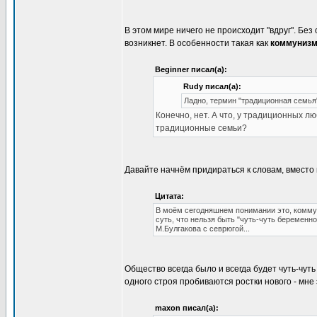
В этом мире ничего не происходит "вдруг". Без
возникнет. В особенности такая как
коммуниз
Beginner писал(а):
Rudy писал(а):
Ладно, термин "традиционная семья
Конечно, нет. А что, у традиционных л
традиционные семьи?
Давайте начнём придираться к словам, вместо 
Цитата:
В моём сегодняшнем понимании это, коммун
суть, что нельзя быть "чуть-чуть беременной
М.Булгакова с севрюгой...
Общество всегда было и всегда будет чуть-чу
одного строя пробиваются ростки нового - мне 
maxon писал(а):