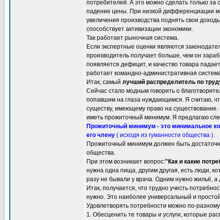
потребителей. А это можно сделать только з
падение цены. При низкой дифференциации мож
увеличения производства поднять свои дохо
способствует активизации экономики.
Так работает рыночная система.
Если экспертные оценки являются законодате
производитель получает больше, чем он зараб
появляется дефицит, и качество товара падает
работает командно-административная система
Итак, самый
лучший распределитель по труду
Сейчас стало модным говорить о благотворите
попавшим на глаза нуждающимся. Я считаю, что
существу, имеющему право на существование.
иметь прожиточный минимум. Я предлагаю сл
Прожиточный минимум - это минимальное кол
его члену
( исходя из гуманности общества ).
Прожиточный минимум должен быть достаточны
общества.
При этом возникает вопрос:
"Как и какие потр
нужна одна пища, другим другая, есть люди, к
разу не бывали у врача. Одним нужно жильё, а 
Итак, получается, что трудно учесть потребнос
нужно. Это наиболее универсальный и просто
Удовлетворять потребности можно по-разному
1. Обесценить те товары и услуги, которые ра