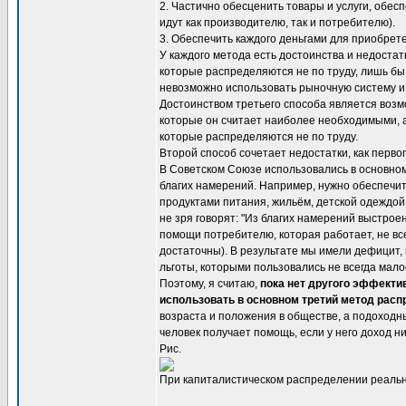
2. Частично обесценить товары и услуги, обес
идут как производителю, так и потребителю).
3. Обеспечить каждого деньгами для приобрет
У каждого метода есть достоинства и недостат
которые распределяются не по труду, лишь бы 
невозможно использовать рыночную систему и, 
Достоинством третьего способа является возм
которые он считает наиболее необходимыми, а
которые распределяются не по труду.
Второй способ сочетает недостатки, как первог
В Советском Союзе использовались в основно
благих намерений. Например, нужно обеспечит
продуктами питания, жильём, детской одеждой 
не зря говорят: "Из благих намерений выстрое
помощи потребителю, которая работает, не вс
достаточны). В результате мы имели дефицит,
льготы, которыми пользовались не всегда мало
Поэтому, я считаю,
пока нет другого эффекти
использовать в основном третий метод рас
возраста и положения в обществе, а подоходн
человек получает помощь, если у него доход ни
Рис.
При капиталистическом распределении реальн