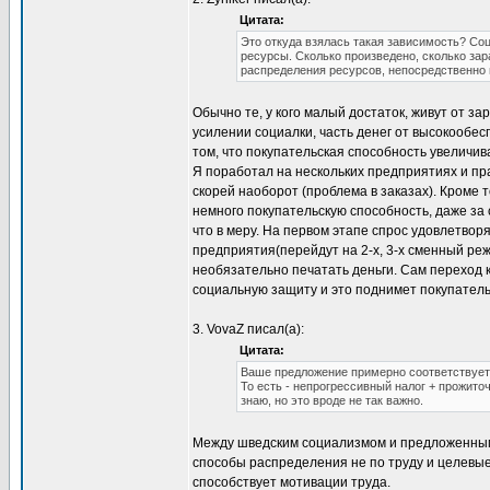
Цитата:
Это откуда взялась такая зависимость? Соц
ресурсы. Сколько произведено, сколько зар
распределения ресурсов, непосредственно м
Обычно те, у кого малый достаток, живут от за
усилении социалки, часть денег от высокообе
том, что покупательская способность увеличив
Я поработал на нескольких предприятиях и пр
скорей наоборот (проблема в заказах). Кроме 
немного покупательскую способность, даже за 
что в меру. На первом этапе спрос удовлетвор
предприятия(перейдут на 2-х, 3-х сменный реж
необязательно печатать деньги. Сам переход 
социальную защиту и это поднимет покупатель
3. VovaZ писал(а):
Цитата:
Ваше предложение примерно соответствует
То есть - непрогрессивный налог + прожит
знаю, но это вроде не так важно.
Между шведским социализмом и предложенным 
способы распределения не по труду и целевые 
способствует мотивации труда.