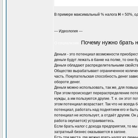
В примере максимальный % налога
H
= 50%, о
--- Идеология ---
Почему нужно брать 
О социализме.
Деньги - это потенциал возможности приобрест
деньги будут лежать в банке на полке, то они б
Деньги обладают распределительными свойст
Общество вырабатывает ограниченное количест
часть. Покупательская способность денег зав
обороте денег.
Деньги можно использовать, так же, для повы
При этом происходит перераспределение потен
нужды, а им пользуются другие. Т. е. он этот 
этом потенциал возрастает. Так что не всегда
потенциал, работать над поднятием его и быть
потенциал не использует, а отдаёт другим. Он 
работа окупается) устраиваетесь.
Если брать налог с дохода предприятия, то мы 
затратный бизнес оказывается в загоне.
Есть три места, где можно взять налог из личн