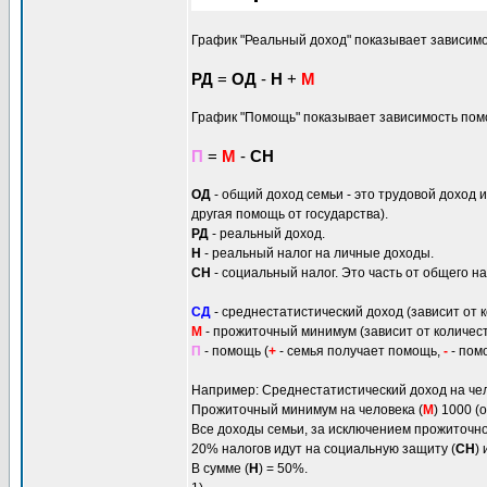
График "Реальный доход" показывает зависимо
РД
=
ОД
-
Н
+
М
График "Помощь" показывает зависимость пом
П
=
М
-
СН
ОД
- общий доход семьи - это трудовой доход 
другая помощь от государства).
РД
- реальный доход.
Н
- реальный налог на личные доходы.
СН
- социальный налог. Это часть от общего н
СД
- среднестатистический доход (зависит от 
М
- прожиточный минимум (зависит от количест
П
- помощь (
+
- семья получает помощь,
-
- пом
Например: Среднестатистический доход на чел
Прожиточный минимум на человека (
М
) 1000 (
Все доходы семьи, за исключением прожиточно
20% налогов идут на социальную защиту (
СН
)
В сумме (
H
) = 50%.