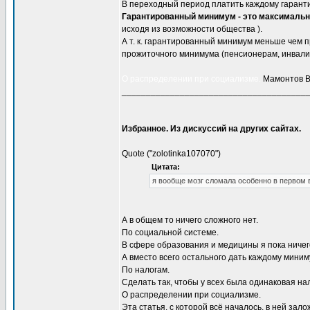
В переходный период платить каждому гаран
Гарантированный минимум - это максимально
исходя из возможности общества ).
А т. к. гарантированный минимум меньше чем
прожиточного минимума (пенсионерам, инвали
О распределении при социализме.
Мамонтов В
______________________________________
Избранное. Из дискуссий на других сайтах.
Quote ("zolotinka107070")
Цитата:
я вообще мозг сломала особенно в первом 
А в общем то ничего сложного нет.
По социальной системе.
В сфере образования и медицины я пока ничег
А вместо всего остального дать каждому миним
По налогам.
Сделать так, чтобы у всех была одинаковая нал
О распределении при социализме.
Эта статья, с которой всё началось, в ней зал