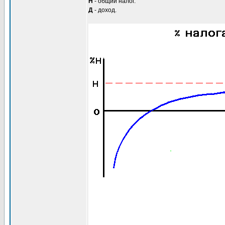
Н
- общий налог.
Д
- доход.