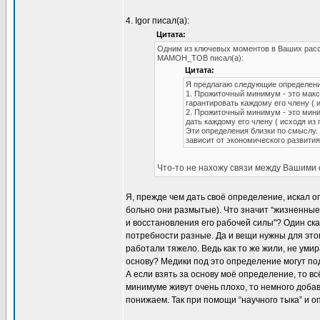
4. Igor писал(а):
Цитата:
Одним из ключевых моментов в Ваших расс
MAMOH_TOB писал(а):
Цитата:
Я предлагаю следующие определени
1. Прожиточный минимум - это макс
гарантировать каждому его члену ( 
2. Прожиточный минимум - это мини
дать каждому его члену ( исходя из
Эти определения близки по смыслу
зависит от экономического развития
Что-то не нахожу связи между Вашими
Я, прежде чем дать своё определение, искал о
больно они размытые). Что значит “жизненны
и восстановления его рабочей силы"? Один скаж
потребности разные. Да и вещи нужны для это
работали тяжело. Ведь как то же жили, не уми
основу? Медики под это определение могут под
А если взять за основу моё определение, то в
минимуме живут очень плохо, то немного добав
понижаем. Так при помощи “научного тыка” и 