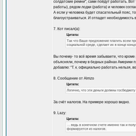
солдатские ремни", сами пойдут работать. Вот 
работы), рядом лодки (работа) и человек согла
А если у человека будет спасательный пояс, то
благоустраиваться. И отпадет необходимость 
7. Кот писал(а):
Цитата:
Так что Ваше предложение платить всем п
социальной среде, сделает их в конце кон
Вы почему- то всё время забываете, что кроме
объясняли, почему в бедных райнах Америки пр
добавлю: “Т. к. официально работать нельзя, 
8. Сообщение от Almzo
Цитата:
Логично, что эти деньги должны госбюджету
За счёт налогов. На примере хорошо видно.
9. Lazy:
Цитата:
… ведь в конечном счете именно так и пол
формируется из налогов.