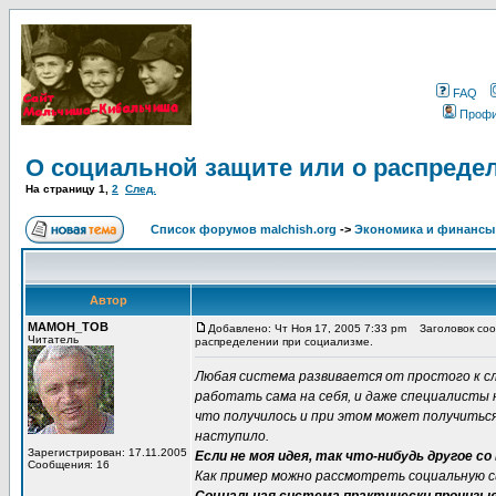
FAQ
Проф
О социальной защите или о распреде
На страницу
1
,
2
След.
Список форумов malchish.org
->
Экономика и финансы
Автор
MAMOH_TOB
Добавлено: Чт Ноя 17, 2005 7:33 pm
Заголовок соо
Читатель
распределении при социализме.
Любая система развивается от простого к с
работать сама на себя, и даже специалисты 
что получилось и при этом может получиться
наступило.
Зарегистрирован: 17.11.2005
Если не моя идея, так что-нибудь другое с
Сообщения: 16
Как пример можно рассмотреть социальную с