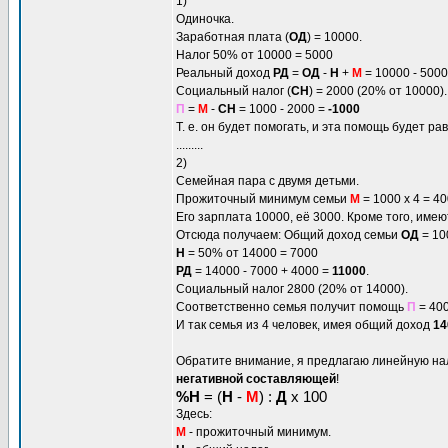
1)
Одиночка.
Заработная плата (
ОД
) = 10000.
Налог 50% от 10000 = 5000
Реальный доход
РД
=
ОД
-
Н
+
М
= 10000 - 5000
Социальный налог (
СН
) = 2000 (20% от 10000).
П
=
М
-
СН
= 1000 - 2000 =
-1000
Т. е. он будет помогать, и эта помощь будет ра
.........
2)
Семейная пара с двумя детьми.
Прожиточный минимум семьи
М
= 1000 х 4 = 4
Его зарплата 10000, её 3000. Кроме того, имею
Отсюда получаем: Общий доход семьи
ОД
= 10
Н
= 50% от 14000 = 7000
РД
= 14000 - 7000 + 4000 =
11000
.
Социальный налог 2800 (20% от 14000).
Соответственно семья получит помощь
П
= 400
И так семья из 4 человек, имея общий доход
14
Обратите внимание, я предлагаю линейную на
негативной составляющей
!
%H
= (
Н
-
М
) :
Д
х 100
Здесь:
М
- прожиточный минимум.