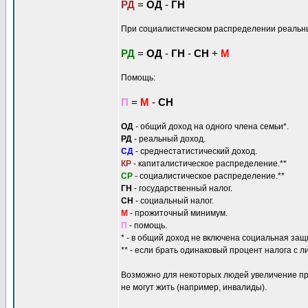
РД
=
ОД
-
ГН
При социалистическом распределении реальн
РД
=
ОД
-
ГН
-
СН
+
М
Помощь:
П
=
М
-
СН
ОД
- общий доход на одного члена семьи*.
РД
- реальный доход.
СД
- среднестатистический доход.
КР
- капиталистическое распределение.**
СР
- социалистическое распределение.**
ГН
- государственный налог.
СН
- социальный налог.
М
- прожиточный минимум.
П
- помощь.
* - в общий доход не включена социальная защ
** - если брать одинаковый процент налога c л
Возможно для некоторых людей увеличение пр
не могут жить (например, инвалиды).