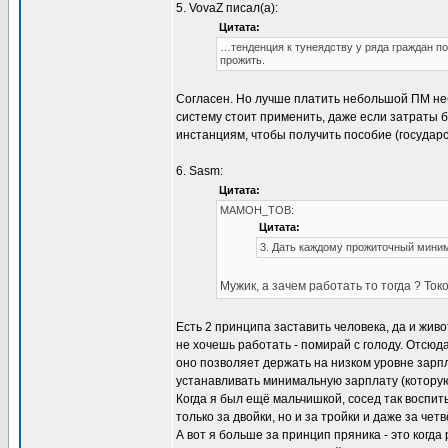
5. VovaZ писал(а):
Цитата:
…тенденция к тунеядству у ряда граждан п
прожить.
Coгласен. Но лучше платить небольшой ПМ не
систему стоит применить, даже если затраты б
инстанциям, чтобы получить пособие (государс
6. Sasm:
Цитата:
МАМОН_ТОВ:
Цитата:
3. Дать каждому прожиточный миним
Мужик, а зачем работать то тогда ? Токо
Есть 2 принципа заставить человека, да и живо
не хочешь работать - помирай с голоду. Отсюд
оно позволяет держать на низком уровне зарпл
устанавливать минимальную зарплату (которую
Когда я был ещё мальчишкой, сосед так воспит
только за двойки, но и за тройки и даже за чет
А вот я больше за принцип пряника - это когд