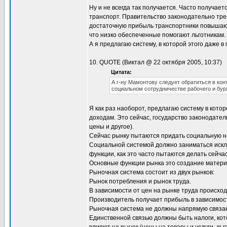
Ну и не всегда так получается. Часто получае
транспорт. Правительство законодательно тре
достаточную прибыль транспортники повышают 
что низко обеспеченные помогают льготникам.
А я предлагаю систему, в которой этого даже в
10. QUOTE (Виктал @ 22 октября 2005, 10:37)
Цитата:
А г-ну Мамонтову следует обратиться в ко
социальном сотрудничестве рабочего и бурж
Я как раз наоборот, предлагаю систему в кото
доходам. Это сейчас, государство законодате
цены и другое).
Сейчас рынку пытаются придать социальную на
Социальной системой должно заниматься исклю
функции, как это часто пытаются делать сейчас
Основные функции рынка это создание матери
Рыночная система состоит из двух рынков:
Рынок потребления и рынок труда.
В зависимости от цен на рынке труда происход
Производитель получает прибыль в зависимост
Рыночная система не должны напрямую связаны
Единственной связью должны быть налоги, к