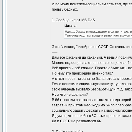
И по моим понятиям социализм есть там, где ес
пользу бедных.
1. Сообщение от MS-DoS
Цитата:
Ндя…, букаф многа…патом мож почитаю, ток
Финляндию…там вроде и рыночная экономик
Этот “лисапед” изобрели в СССР. Он очень сло
—–
Вам всё хиханьки да хаханьки. А ведь я подни
Многие недооценивают значение социальной с
Всё просто и всё сложно. Просто объяснить, 
Почему это произошло именно так?
А ответ прост - страна не была готова к перех
Резко понизили социальную защиту - упала по
свою очередь вызвало безработицу и. т. д. Так
Ну а что не сделали?
В 86 г. начали разговоры о том, что надо пер
затрат) и при этом необходимо было преобразо
социальную защиту держать на высоком уровне,
Я думаю, что если бы в 8О - тых провели таки
Да и СССР не развалился бы.
2. Zyniker писал(а):