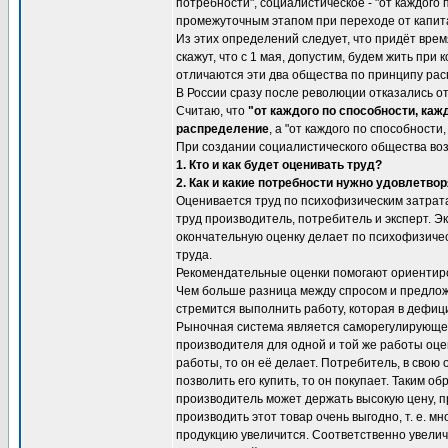
потребности", социалистическое - "от каждого
промежуточным этапом при переходе от капит
Из этих определений следует, что придёт врем
скажут, что с 1 мая, допустим, будем жить при
отличаются эти два общества по принципу ра
В России сразу после революции отказались о
Считаю, что
"от каждого по способности, каж
распределение
, а "от каждого по способности
При создании социалистического общества во
1. Кто и как будет оценивать труд?
2. Как и какие потребности нужно удовлетвор
Оценивается труд по психофизическим затрата
труд производитель, потребитель и эксперт. 
окончательную оценку делает по психофизиче
труда.
Рекомендательные оценки помогают ориентиро
Чем больше разница между спросом и предложе
стремится выполнить работу, которая в дефиц
Рыночная система является саморегулирующейс
производителя для одной и той же работы оцен
работы, то он её делает. Потребитель, в свою о
позволить его купить, то он покупает. Таким 
производитель может держать высокую цену, п
производить этот товар очень выгодно, т. е. 
продукцию увеличится. Соответственно увелич