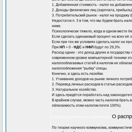
1. Добавленная стоимость - налог на добавлен
2. Доходы физических лиц (зарплата, прибыль) 
3. Потребительский рынок - налог на продажу (
Недостаток п. 3 в том, что мы будем брать нал
ниже.
Психологически тяжело, когда в одном месте бе
Если сделать одинаковый процент на всех её э
Если при тех же условиях сделать налог на пр
При
НП
= 0 -
НДС
и
НФЛ
будут по 29,3%.
Расход одних - это доход других и государству 
современном уровне компьютерной техники это
налогооблагаемых статей в налогом не облагае
налогообложения "рыбку" спецы.
Конечно, и здесь есть лазейки.
1. Утаивание доходов на рынке личного потреб
2. Перевод личных расходов в статью расходо
3. Натуральное хозяйство.
И здесь придётся поработать над законодател
В крайнем случае, можно часть налогов брать в
облагаемость этим налогом почти 100%).
О распр
О распределении при социализме.
По теории научного коммунизма, коммунистичес