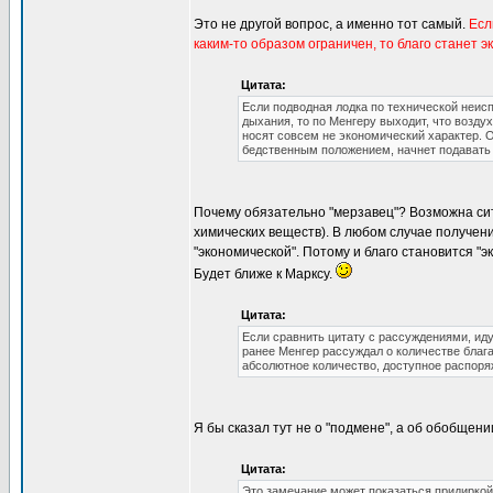
Это не другой вопрос, а именно тот самый.
Есл
каким-то образом ограничен, то благо станет э
Цитата:
Если подводная лодка по технической неисп
дыхания, то по Менгеру выходит, что возду
носят совсем не экономический характер. 
бедственным положением, начнет подавать 
Почему обязательно "мерзавец"? Возможна сит
химических веществ). В любом случае получени
"экономической". Потому и благо становится "э
Будет ближе к Марксу.
Цитата:
Если сравнить цитату с рассуждениями, иду
ранее Менгер рассуждал о количестве бла
абсолютное количество, доступное распор
Я бы сказал тут не о "подмене", а об обобщени
Цитата:
Это замечание может показаться придиркой