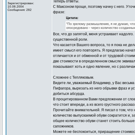
Теперь ответы.
Зарегистрирован:
С Максоном проще, поэтому начну с него. Уточ
10.08.2004
Сообщения: 282
фразе:
Цитата:
"По зрелому размышлению, я не думаю, что 
опосредовано - через количество созданных
Все, что до запятой, меня устраивает надолго
существенной роли.
Что касается Вашего вопроса, то я пока не де
имеет смысл его повторять. Я предлагаю начат
отличается и от обменной и от трудовой стоим
две стоимости в определенном смысле эквивал
показывают хоть и одно явление, но с различ
Сложнее с Тепляковым.
Видите ли, уважаемый Владимир, у Вас весьма
Пифагора, вырезать из него обрывки фраз и ус
добиться абсурда.
В процитированном Вами предложении от слов 
что стоит впереди, а из всего грустного расска
Прочитайте внимательней. Я писал о том, что
количество выпускаемой обуви сократится и, за
общее количество обуви станет стоить больше
сапожников.
Можете не беспокоиться, приращение стоимост