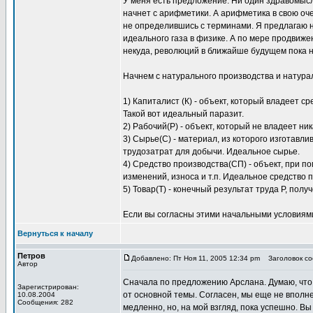
У меня есть предложение. Ни один здравомыс
начнет с арифметики. А арифметика в свою оче
не определившись с терминами. Я предлагаю 
идеального газа в физике. А по мере продвиж
некуда, революций в ближайше будущем пока н
Начнем с натурального производства и натура
1) Капиталист (К) - объект, который владеет с
Такой вот идеальный паразит.
2) Рабочий(Р) - объект, который не владеет н
3) Сырье(С) - материал, из которого изготавл
трудозатрат для добычи. Идеальное сырье.
4) Средство производства(СП) - объект, при п
изменений, износа и т.п. Идеальное средство 
5) Товар(Т) - конечный результат труда Р, по
Если вы согласны этими начальными условиям
Вернуться к началу
Петров
Добавлено: Пт Ноя 11, 2005 12:34 pm
Заголовок соо
Автор
Сначала по предложению Арслана. Думаю, что п
Зарегистрирован:
от основной темы. Согласен, мы еще не вполн
10.08.2004
Сообщения: 282
медленно, но, на мой взгляд, пока успешно. 