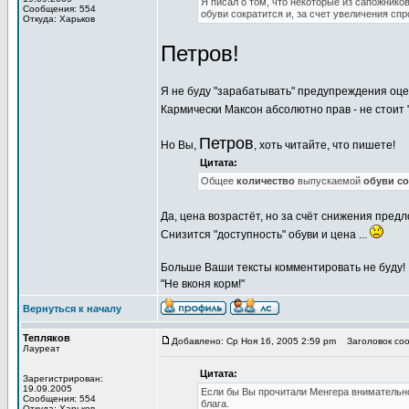
Я писал о том, что некоторые из сапожник
Сообщения: 554
обуви сократится и, за счет увеличения спр
Откуда: Харьков
Петров!
Я не буду "зарабатывать" предупреждения оц
Кармически Максон абсолютно прав - не стоит 
Петров
Но Вы,
, хоть читайте, что пишете!
Цитата:
Общее
количество
выпускаемой
обуви со
Да, цена возрастёт, но за счёт снижения пред
Снизится "доступность" обуви и цена ...
Больше Ваши тексты комментировать не буду!
"Не вконя корм!"
Вернуться к началу
Тепляков
Добавлено: Ср Ноя 16, 2005 2:59 pm
Заголовок сооб
Лауреат
Цитата:
Зарегистрирован:
19.09.2005
Если бы Вы прочитали Менгера внимательно, 
Сообщения: 554
блага.
Откуда: Харьков