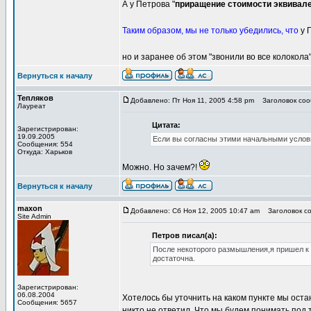
А у Петрова "
приращение стоимости эквивал
Таким образом, мы не только убедились, что
у 
но и заранее об этом "звонили во все колокола
Вернуться к началу
Тепляков
Добавлено: Пт Ноя 11, 2005 4:58 pm
Заголовок сооб
Лауреат
Цитата:
Зарегистрирован:
19.09.2005
Если вы согласны этими начальными услов
Сообщения: 554
Откуда: Харьков
Можно. Но зачем?!
Вернуться к началу
maxon
Добавлено: Сб Ноя 12, 2005 10:47 am
Заголовок со
Site Admin
Петров писал(а):
После некоторого размышления,я пришел к 
достаточна.
Зарегистрирован:
06.08.2004
Хотелось бы уточнить на каком пункте мы остан
Сообщения: 5657
никто не ответил. Что мы будем понимать под