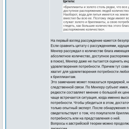
Цитата:
«Бриллианты и золото столь редки, что вс
доступное распоряжению людей количество 
Наоборот, вода для питья имеется на земле
вместил бы всю ее. Поэтому люди имеют в
служат золото и бриллианты, а свою потреб
глядеть, как большие количества этого благ
распоряжению количество».
На первый взгляд рассуждение кажется безупр
Если сравнить цитату с рассуждениями, идущим
Менгер рассуждал о количестве блага имеюще
абсолютное количество, доступное распоряж
в покое), Менгер даже не пытается оценить и
удовлетворения потребности. Причем тут сове
хватит для удовлетворения потребности любог
к бриллиантам.
Это замечание может показаться придиркой, 
следственной связи. По Менгеру субъект имея,
редкости составляет мнение о большой их ценн
чаще встречается ситуация, когда именно выс
потребности. Чтобы убедиться в этом, достато
только опытный эксперт. После обнаружения п
свидетельствует о том, что покупателя брилли
потребность или на представления о ней.
Вопросы к австрийской теории можно продолжа
дискуссии.