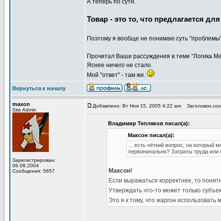
А теперь по сути.
Товар - это то, что предлагается дл
Поэтому я вообще не понимаю суть "проблемы
Прочитал Ваши рассуждения в теме "Логика Мар
Яснее ничего не стало.
Мой "ответ" - там же.
Вернуться к началу
maxon
Добавлено: Вт Ноя 15, 2005 4:22 am
Заголовок сооб
Site Admin
Владимир Тепляков писал(а):
Максон писал(а):
... есть чёткий вопрос, на который
первоначально? Затраты труда или 
Зарегистрирован:
06.08.2004
Максон!
Сообщения: 5657
Если выражаться корректнее, то понятно
Утверждать что-то может только субъек
Это я к тому, что жаргон использовать