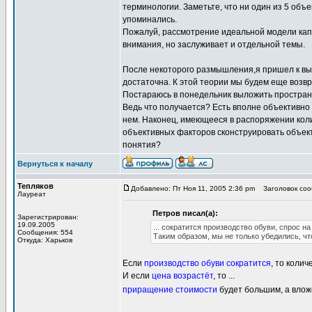
терминологии. Заметьте, что ни один из 5 объе
упоминались.
Пожалуй, рассмотрение идеальной модели кап
внимания, но заслуживает и отдельной темы.
После некоторого размышления,я пришел к вы
достаточна. К этой теории мы будем еще возвр
Постараюсь в понедельник выложить простран
Ведь что получается? Есть вполне объективно
нем. Наконец, имеющееся в распоряжении коли
объективных факторов сконструировать объект
понятия?
Вернуться к началу
Тепляков
Добавлено: Пт Ноя 11, 2005 2:36 pm
Заголовок сооб
Лауреат
Петров писал(а):
Зарегистрирован:
19.09.2005
... сократится производство обуви, спрос на
Сообщения: 554
Таким образом, мы не только убедились, ч
Откуда: Харьков
Если
производство обуви сократится
, то коли
И если
цена возрастёт
, то ...
приращение стоимости
будет большим, а влож