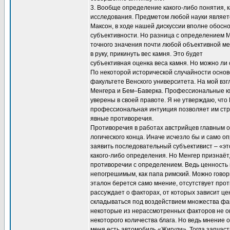
3. Вообще определение какого-либо понятия, к
исследования. Предметом любой науки являет
Максон, в ходе нашей дискуссии вполне обосно
субъективности. Но разница с определением М
точного значения почти любой объективной мер
в руку, прикинуть вес камня. Это будет
субъективная оценка веса камня. Но можно ли
По некоторой исторической случайности осно
факультете Венского университета. На мой вз
Менгера и Бем–Баверка. Профессиональные юр
уверены в своей правоте. Я не утверждаю, чт
профессиональная интуиция позволяет им стр
явные противоречия.
Противоречия в работах австрийцев главным 
логического конца. Иначе исчезло бы и само 
заявить последовательный субъективист – «это
какого-либо определения. Но Менгер признаёт
противоречии с определением. Ведь ценность 
непогрешимым, как папа римский. Можно говори
эталон берется само мнение, отсутствует про
рассуждает о факторах, от которых зависит ц
складываться под воздействием множества фак
некоторые из нерассмотренных факторов не о
некоторого количества блага. Но ведь мнение о
меня есть автомобиль «Жигули». Тогда запчаст