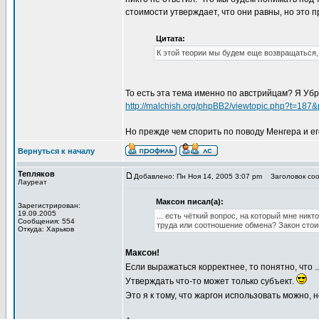
стоимости утверждает, что они равны, но это п
Цитата:
К этой теории мы будем еще возвращаться,
То есть эта тема именно по австрийцам? Я Убр
http://malchish.org/phpBB2/viewtopic.php?t=187
Но прежде чем спорить по поводу Менгера и ег
Вернуться к началу
Тепляков
Добавлено: Пн Ноя 14, 2005 3:07 pm
Заголовок сооб
Лауреат
Максон писал(а):
Зарегистрирован:
19.09.2005
... есть чёткий вопрос, на который мне ни
Сообщения: 554
труда или соотношение обмена? Закон стоим
Откуда: Харьков
Максон!
Если выражаться корректнее, то понятно, что .
Утверждать что-то может только субъект.
Это я к тому, что жаргон использовать можно, 