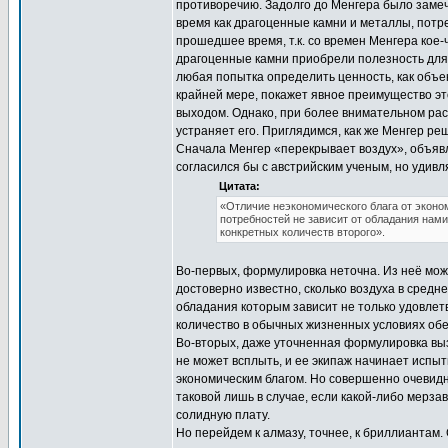
противоречию. Задолго до Менгера было замеч
время как драгоценные камни и металлы, потр
прошедшее время, т.к. со времен Менгера кое
драгоценные камни приобрели полезность для 
любая попытка определить ценность, как объек
крайней мере, покажет явное преимущество э
выходом. Однако, при более внимательном рас
устраняет его. Приглядимся, как же Менгер ре
Сначала Менгер «перекрывает воздух», объявл
согласился бы с австрийским ученым, но удивл
Цитата:
«Отличие неэкономического блага от эконо
потребностей не зависит от обладания нам
конкретных количеств второго».
Во-первых, формулировка неточна. Из неё можн
достоверно известно, сколько воздуха в средне
обладания которым зависит не только удовлетв
количество в обычных жизненных условиях обе
Во-вторых, даже уточненная формулировка вы
не может всплыть, и ее экипаж начинает испыт
экономическим благом. Но совершенно очевидн
таковой лишь в случае, если какой-либо мерза
солидную плату.
Но перейдем к алмазу, точнее, к бриллиантам.