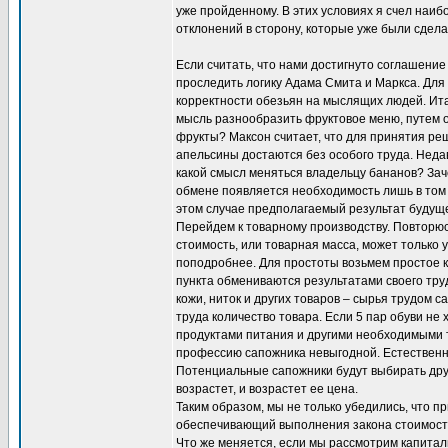
уже пройденному. В этих условиях я счел наи
отклонений в сторону, которые уже были сдел
Если считать, что нами достигнуто соглашение
проследить логику Адама Смита и Маркса. Для
корректности обезьян на мыслящих людей. Итак
мысль разнообразить фруктовое меню, путем о
фрукты? Максон считает, что для принятия реш
апельсины достаются без особого труда. Недав
какой смысл меняться владельцу бананов? Зач
обмене появляется необходимость лишь в том 
этом случае предполагаемый результат будуще
Перейдем к товарному производству. Повторюсь
стоимость, или товарная масса, может только
поподробнее. Для простоты возьмем простое 
пункта обмениваются результатами своего труд
кожи, ниток и других товаров – сырья трудом с
труда количество товара. Если 5 пар обуви не 
продуктами питания и другими необходимыми то
профессию сапожника невыгодной. Естественно
Потенциальные сапожники будут выбирать друг
возрастет, и возрастет ее цена.
Таким образом, мы не только убедились, что 
обеспечивающий выполнения закона стоимост
Что же меняется, если мы рассмотрим капитал