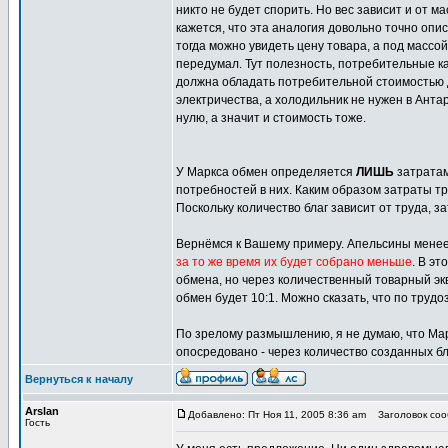
никто не будет спорить. Но вес зависит и от 
кажется, что эта аналогия довольно точно опис
тогда можно увидеть цену товара, а под массой -
передумал. Тут полезность, потребительные ка
должна обладать потребительной стоимостью д
электричества, а холодильник не нужен в Ант
нулю, а значит и стоимость тоже.
У Маркса обмен определяется
ЛИШЬ
затратам
потребностей в них. Каким образом затраты т
Поскольку количество благ зависит от труда, з
Вернёмся к Вашему примеру. Апельсины менее
за то же время их будет собрано меньше
. В э
обмена, но через количественный товарный экв
обмен будет 10:1. Можно сказать, что по трудо
По зрелому размышлению, я не думаю, что Марк
опосредовано - через количество созданных бл
Вернуться к началу
Arslan
Добавлено: Пт Ноя 11, 2005 8:36 am
Заголовок сооб
Гость