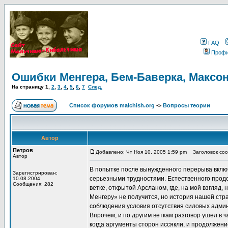
FAQ
Проф
Ошибки Менгера, Бем-Баверка, Максон
На страницу
1
,
2
,
3
,
4
,
5
,
6
,
7
След.
Список форумов malchish.org
->
Вопросы теории
Автор
Петров
Добавлено: Чт Ноя 10, 2005 1:59 pm
Заголовок сооб
Автор
В попытке после вынужденного перерыва включ
Зарегистрирован:
серьезными трудностями. Естественного продол
10.08.2004
Сообщения: 282
ветке, открытой Арсланом, где, на мой взгляд,
Менгеру» не получится, но история нашей стран
соблюдения условия отсутствия силовых админи
Впрочем, и по другим веткам разговор ушел в 
когда аргументы сторон иссякли, и продолжени