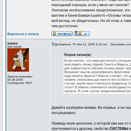
персидский порошок, если у меня нет клопов?
Логически необоснованно предположение, что 
критики и Беем-Баверк в работе «Основы теори
мой взгляд, не убедительны. Но об этом, а так
чем достаточно.
Вернуться к началу
maxon
Добавлено: Пт Ноя 11, 2005 5:10 am
Заголовок соо
Site Admin
Петров писал(а):
Если считать, что нами достигнуто соглаше
проследить логику Адама Смита и Маркса. 
для корректности обезьян на мыслящих люде
Возникает мысль разнообразить фруктовое 
надо менять фрукты? Максон считает, что д
Зарегистрирован:
скажем, апельсины достаются без особого т
06.08.2004
Сообщения: 5657
случае, какой смысл меняться владельцу б
этого? В обмене появляется необходимость
затраты. В этом случае предполагаемый рез
Давайте разберём пример. Во-первых, я не сказ
опосредовано.
Приведу иную аналогию, о которой уже как-то г
притягивается к другому, свойство
СИСТЕМЫ
и