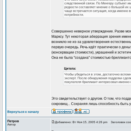
следственной связи. По Менгеру субъект и
редкости составляет мнение о большой их ц
чаще встречается ситуация, когда именно 
потребности.
Совершенно неверное утверждение. Разве мо
Марксу. Тут некоторая аберрация зрения имен
возникло не из-за удовлетворения естественны
первую очередь. Речь идёт практически о ден
(консервации стоимости), украшений и эстетиче
Она не была "создана" стоимостью бриллианто
Цитата:
Чтобы убедиться в этом, достаточно вспом
эксперт. После обнаружения подделки сделк
покупателя бриллиант интересовал именно 
Это свидетельствует о другом. О том, что подд
сокровищ... Сохраняя лишь способность быть 
Вернуться к началу
Петров
Добавлено: Вт Ноя 15, 2005 4:26 pm
Заголовок сооб
Автор