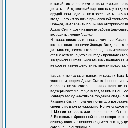
готовый товар реализуется по стоимости, то т
делать не 5, а, скажем 6 пар, поскольку он д
орудий производства, но и обеспечить прибы
введенного им понятия прибавочной стоимости
Прежде, чем перейти к ошибкам австрийской ш
Адаму Смиту, хотя название работы Бем-Бавер
возразить именно Марксу.
И второе предварительное замечание: Максон,
школа в политэкономии Запада. Вводная стать
дал Максон, поможет вернее оценить истинное
статье отмечено, что в 30-годах прошлого сто
австрийская школа была близка к полному забв
не соответствует действительности представле
Как уже отмечалось в наших дискуссиях, Карл 
частности, теория Адама Смита. Ценность по 
сторонах, но это совершенно иное понятие по
подчеркивает Менгер, а вслед за ним и Бен-Бав
Менгеру это субъективное суждение людей о з
Казалось бы, тут пока нет почвы для возраже
спорить не вполне корректно. Но тут следует и
1. Менгер не просто дает определение. Он пыт
2. Во вскользь брошенной фразе говорится о т
общему понятию ценности» (имеется в виду ц
совершенно антинаучно.