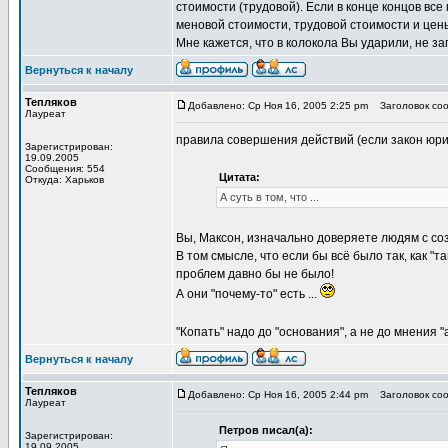
стоимости (трудовой). Если в конце концов вс
меновой стоимости, трудовой стоимости и цены
Мне кажется, что в колокола Вы ударили, не за
Вернуться к началу
Тепляков
Добавлено: Ср Ноя 16, 2005 2:25 pm
Заголовок сооб
Лауреат
правила совершения действий (если закон юрид
Зарегистрирован:
19.09.2005
Сообщения: 554
Цитата:
Откуда: Харьков
А суть в том, что ...
Вы, Максон, изначально доверяете людям с с
В том смысле, что если бы всё было так, как "та
проблем давно бы не было!
А они "почему-то" есть ...
"Копать" надо до "основания", а не до мнения "а
Вернуться к началу
Тепляков
Добавлено: Ср Ноя 16, 2005 2:44 pm
Заголовок сооб
Лауреат
Петров писал(а):
Зарегистрирован:
19.09.2005