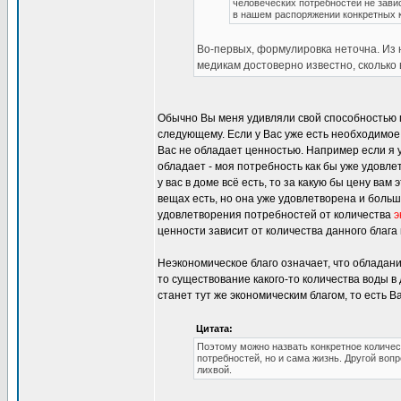
человеческих потребностей не зави
в нашем распоряжении конкретных к
Во-первых, формулировка неточна. Из н
медикам достоверно известно, сколько 
Обычно Вы меня удивляли свой способностью п
следующему. Если у Вас уже есть необходимое 
Вас не обладает ценностью. Например если я у
обладает - моя потребность как бы уже удовле
у вас в доме всё есть, то за какую бы цену вам 
вещах есть, но она уже удовлетворена и больш
удовлетворения потребностей от количества
э
ценности зависит от количества данного благ
Неэкономическое благо означает, что обладани
то существование какого-то количества воды в 
станет тут же экономическим благом, то есть
Цитата:
Поэтому можно назвать конкретное количес
потребностей, но и сама жизнь. Другой воп
лихвой.