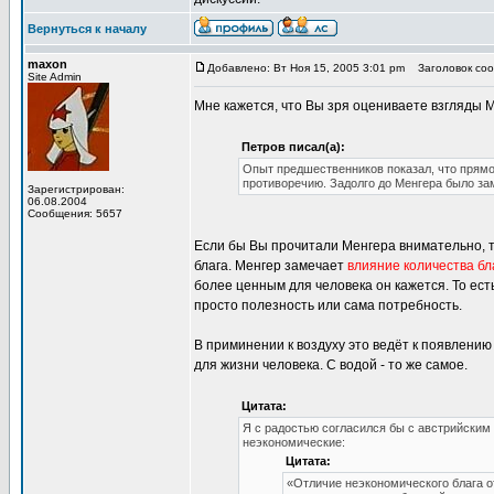
Вернуться к началу
maxon
Добавлено: Вт Ноя 15, 2005 3:01 pm
Заголовок соо
Site Admin
Мне кажется, что Вы зря оцениваете взгляды М
Петров писал(а):
Опыт предшественников показал, что прямо
противоречию. Задолго до Менгера было зам
Зарегистрирован:
06.08.2004
Сообщения: 5657
Если бы Вы прочитали Менгера внимательно, то
блага. Менгер замечает
влияние количества бл
более ценным для человека он кажется. То ест
просто полезность или сама потребность.
В приминении к воздуху это ведёт к появлению
для жизни человека. С водой - то же самое.
Цитата:
Я с радостью согласился бы с австрийским 
неэкономические:
Цитата:
«Отличие неэкономического блага о