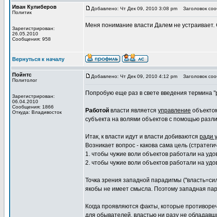
Иван Кулиберов
Добавлено: Чт Дек 09, 2010 3:08 pm
Заголовок соо
Политик
Меня понимание власти Далем не устраивает.
Зарегистрирован:
26.05.2010
Сообщения: 958
Вернуться к началу
Пойнтс
Добавлено: Чт Дек 09, 2010 4:12 pm
Заголовок соо
Политолог
Попробую еще раз в свете введения термина "р
Зарегистрирован:
06.04.2010
Сообщения: 1866
Работой
власти является
управление
объектом
Откуда: Владивосток
субъекта на волями объектов с помощью разл
Итак, к власти идут и власти добиваются
ради 
Возникает вопрос - какова сама цель (стратег
1. чтобы чужие воли объектов работали на уд
2. чтобы чужие воли объектов работали на уд
Точка зрения западной парадигмы ("власть=сила
якобы не имеет смысла. Поэтому западная па
Когда проявляются факты, которые противоре
для обывателей, властью ни разу не обладавш