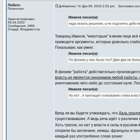
Пойнтс
Добавлено: Чт Дек 09, 2010 2:23 pm
Заголовок соо
Политолог
Иванов писал(а):
Зарегистрирован:
06.04.2010
надо искать решение, а не подгонять дейст
Сообщения: 1866
Откуда: Владивосток
Товарищ Иванов, "некоторые" в моем лице всё
приводите аргументы, которые довольно слабо
Показываю, как умею:
Иванов писал(а):
По физике у вас было что? Даю два не бол
В физике "работа" действительно производится 
власть не является синонимом любой работы,
уничтожению чего-либо до состояния нуля. Посл
Иванов писал(а):
Ну вот , я притащил толкование слова власт
Вряд ли вы будете утверждать, что
Даль придум
существовавшие. А ведь речь идёт о различии 
Хоть тресни, но нет у власти и силы в русско
спорили бы англичане, немцы, французы и про
каждый раз употреблено слово power.