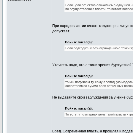
Если цели объектов сложились в одну цель
по осуществлению власти, то встает вопрос
При народовластии власть каждого реализуетс
допускает.
Пойнтс писал(а):
Если подходить к вознаграждению с точки з
Уточнять надо, что с точки зрения буржуазной Т
Пойнтс писал(а):
то мы получаем ту самую западную модель в
сопоставимое сумме всех остальных возна
Не выдавайте свои заблуждения за учение бур
Пойнтс писал(а):
То есть, утилитарная цель такой власти - г
Бред. Современная власть, а прошлая и подавн