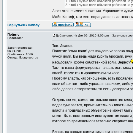
1. чтобы чужие воли объектов работали на 
2. чтобы чужие воли объектов работали на
А вот это не имеет значения. Управляете чуж
Майн Капмф, там есть оправдание властвовани
Вернуться к началу
Пойнтс
Добавлено: Чт Дек 09, 2010 8:00 pm
Заголовок соо
Политолог
Тов. Иванов.
Зарегистрирован:
Понятие "
сила
воли" для каждого человека по
06.04.2010
Сообщения: 1866
чужой воли. Вы ведь когда курить бросали, рук
Откуда: Владивосток
на
сило
вали, кроме собственной воли. Верно?
Так что ваша формулировка - власть есть
сила
и
волей, кроме как в ироническом смысле.
Поэтому власть, как отношение, есть
проявлен
воли объектов - либо угрожая на
сили
ем, либо 
либо довлея авторитетом, то есть, доверием о
Отдельное же, самостоятельное понятие
сила
подразумевается, применительно к властным 
власти и подвластных объектов
не может быть
может быть постоянным инструментом власти, 
которое со временем обязательно свергнет на
Власть на западе самим смыслом своего имено