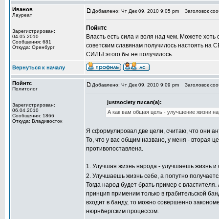
Иванов
Добавлено: Чт Дек 09, 2010 9:05 pm
Заголовок соо
Лауреат
Пойнтс
Зарегистрирован:
Власть есть сила и воля над чем. Можете хоть 
04.05.2010
Сообщения: 681
советским славянам получилось настоять 
Откуда: Оренбург
СИЛЫ этого бы не получилось.
Вернуться к началу
Пойнтс
Добавлено: Чт Дек 09, 2010 9:09 pm
Заголовок соо
Политолог
justsociety писал(а):
Зарегистрирован:
06.04.2010
А как вам общая цель - улучшение жизни на
Сообщения: 1866
Откуда: Владивосток
Я сформулировал две цели, считаю, что они а
То, что у вас общим названо, у меня - вторая ц
противопоставлена.
1. Улучшая жизнь народа - улучшаешь жизнь и 
2. Улучшаешь жизнь себе, а попутно получаетс
Тогда народ будет брать пример с властителя.
принцип применим только в грабительской банде
входит в банду, то можно совершенно законом
нюрнбергским процессом.