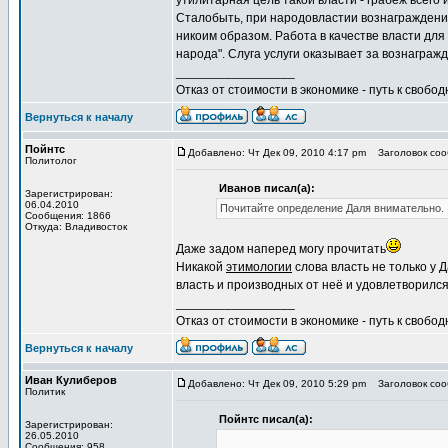
утилитарная цель такой власти - грабеж всего 
Сталобыть, при народовластии вознаграждение
никоим образом. Работа в качестве власти для 
народа". Слуга услуги оказывает за вознагражд
_________________
Отказ от стоимости в экономике - путь к свобод
Вернуться к началу
Пойнтс
Добавлено: Чт Дек 09, 2010 4:17 pm
Заголовок соо
Политолог
Иванов писал(а):
Зарегистрирован:
06.04.2010
Почитайте определение Даля внимательно.
Сообщения: 1866
Откуда: Владивосток
Даже задом наперед могу прочитать
Никакой
этимологии
слова власть не только у 
власть и производных от неё и удовлетворился
_________________
Отказ от стоимости в экономике - путь к свобод
Вернуться к началу
Иван Кулиберов
Добавлено: Чт Дек 09, 2010 5:29 pm
Заголовок соо
Политик
Пойнтс писал(а):
Зарегистрирован:
26.05.2010
Сообщения: 958