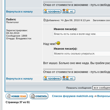
_________________
Отказ от стоимости в экономике - путь к свобод
Вернуться к началу
Пойнтс
Добавлено: Чт Дек 09, 2010 9:13 pm
Заголовок соо
Политолог
Иванов писал(а):
Зарегистрирован:
06.04.2010
Власть есть сила и воля над чем.
Сообщения: 1866
Откуда: Владивосток
Над чем?
Иванов писал(а):
Можете хоть сколько упираться.
Вот ишшо. Больно оно мне нада. Вы грабли рас
_________________
Отказ от стоимости в экономике - путь к свобод
Вернуться к началу
Показать сообщения:
Список форумов malchish.org
->
Вопросы
Страница
37
из
51