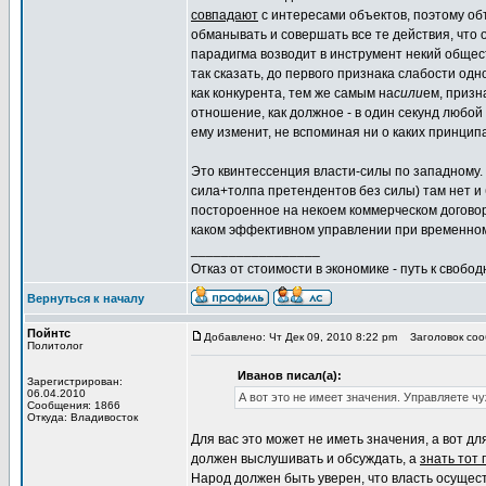
совпадают
с интересами объектов, поэтому объ
обманывать и совершать все те действия, что
парадигма возводит в инструмент некий общест
так сказать, до первого признака слабости одн
как конкурента, тем же самым на
сили
ем, приз
отношение, как должное - в один секунд любо
ему изменит, не вспоминая ни о каких принципа
Это квинтессенция власти-силы по западному. В
сила+толпа претендентов без силы) там нет и 
постороенное на некоем коммерческом договоре
каком эффективном управлении при временном 
_________________
Отказ от стоимости в экономике - путь к свобод
Вернуться к началу
Пойнтс
Добавлено: Чт Дек 09, 2010 8:22 pm
Заголовок соо
Политолог
Иванов писал(а):
Зарегистрирован:
06.04.2010
А вот это не имеет значения. Управляете 
Сообщения: 1866
Откуда: Владивосток
Для вас это может не иметь значения, а вот дл
должен выслушивать и обсуждать, а
знать тот
Народ должен быть уверен, что власть осущес