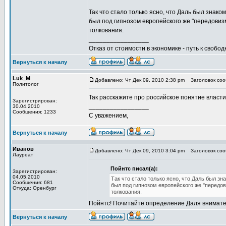
Так что стало только ясно, что Даль был знаком
был под гипнозом европейского же "передовизм
толкования.
_________________
Отказ от стоимости в экономике - путь к свобод
Вернуться к началу
Luk_M
Добавлено: Чт Дек 09, 2010 2:38 pm
Заголовок соо
Политолог
Так расскажите про российское понятие власти
Зарегистрирован:
_________________
30.04.2010
Сообщения: 1233
С уважением,
Вернуться к началу
Иванов
Добавлено: Чт Дек 09, 2010 3:04 pm
Заголовок соо
Лауреат
Пойнтс писал(а):
Зарегистрирован:
04.05.2010
Так что стало только ясно, что Даль был зн
Сообщения: 681
был под гипнозом европейского же "передов
Откуда: Оренбург
толкования.
Пойнтс! Почитайте определение Даля внимател
Вернуться к началу