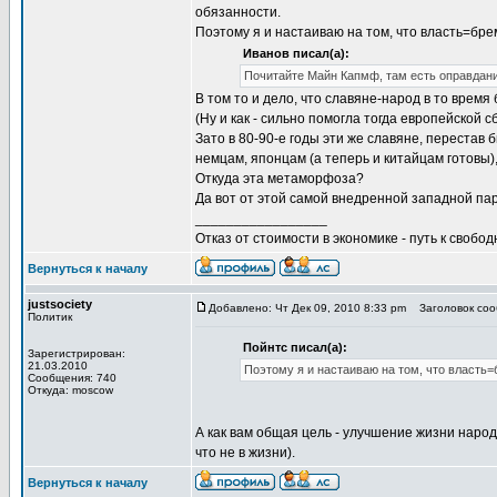
обязанности.
Поэтому я и настаиваю на том, что власть=бре
Иванов писал(а):
Почитайте Майн Капмф, там есть оправдани
В том то и дело, что славяне-народ в то врем
(Ну и как - сильно помогла тогда европейской 
Зато в 80-90-е годы эти же славяне, перестав
немцам, японцам (а теперь и китайцам готовы)
Откуда эта метаморфоза?
Да вот от этой самой внедренной западной па
_________________
Отказ от стоимости в экономике - путь к свобод
Вернуться к началу
justsociety
Добавлено: Чт Дек 09, 2010 8:33 pm
Заголовок соо
Политик
Пойнтс писал(а):
Зарегистрирован:
21.03.2010
Поэтому я и настаиваю на том, что власть=
Сообщения: 740
Откуда: moscow
А как вам общая цель - улучшение жизни народ
что не в жизни).
Вернуться к началу