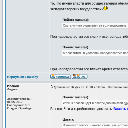
то, что нужно власти для осуществления обма
эксплуататорских государствах?
Пойнтс писал(а):
Слуга услуги оказывает за вознаграждение.
При народовластии все слуги и все господа, иб
Пойнтс писал(а):
А властитель в условиях народовластия нес
При народовластии все влачат бремя ответстве
Вернуться к началу
Иванов
Добавлено: Чт Дек 09, 2010 7:10 pm
Заголовок соо
Лауреат
Пойнтс писал(а):
Зарегистрирован:
04.05.2010
Итак, к власти идут и власти добиваются
ра
Сообщения: 681
Откуда: Оренбург
Вот вот. Что и тьребовалось доказать.
Власть 
Цитата:
Возникает вопрос - какова сама цель (стра