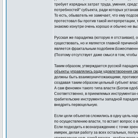
требует изрядных затрат труда, умения, средс
потребностей" субъекта, ради которых устанав
То есть, обыватель не замечает, что ему подс
протестовал бы против такой интерпретации, т
знакомо изнутри очень хорошо и обычно не вы
Русская же парадигма (которую я отстаиваю), 
существовать, но и является главной причино
является фрактальным подобием
Божественн
(Поэтому отсутствует даже смысл в том, чтобы
Таким образом, утверждается русской парадиг
объекты управлялись ради удовлетворения св
должны быть взаимоуничтожающими, противоп
создавая таким образом цельный субъект влас
А сам феномен такого типа власти (Богом одо
Соответственно, в приемлемых инструментах-
грабительские инструменты западной парадиг
внедрить первоцельную.
Если цели объектов сложились в одну цель на
по осуществлению власти, то встает вопрос о 
Если подходить к вознаграждению с точки зрен
имярек, делая работу за всех остальных, полу