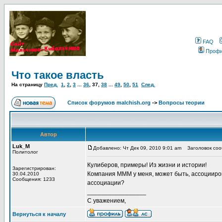
FAQ
Проф
Что такое власть
На страницу
Пред.
1
,
2
,
3
...
36
,
37
,
38
...
49
,
50
,
51
След.
Список форумов malchish.org
->
Вопросы теории
Автор
Luk_M
Добавлено: Чт Дек 09, 2010 9:01 am
Заголовок соо
Политолог
Кулиберов, примеры! Из жизни и истории!
Зарегистрирован:
Компания МММ у меня, может быть, ассоцииро
30.04.2010
Сообщения: 1233
ассоциации?
_________________
С уважением,
Вернуться к началу