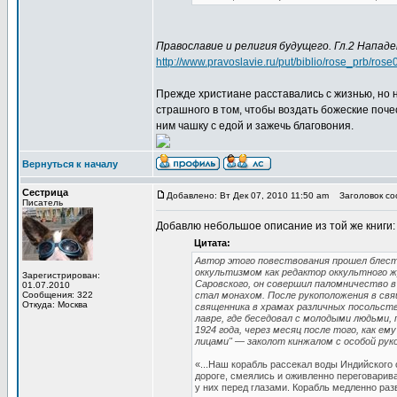
Православие и религия будущего. Гл.2 Напад
http://www.pravoslavie.ru/put/biblio/rose_prb/rose
Прежде христиане расставались с жизнью, но 
страшного в том, чтобы воздать божеские поче
ним чашку с едой и зажечь благовония.
Вернуться к началу
Сестрица
Добавлено: Вт Дек 07, 2010 11:50 am
Заголовок соо
Писатель
Добавлю небольшое описание из той же книги:
Цитата:
Автор этого повествования прошел блестя
оккультизмом как редактор оккультного 
Зарегистрирован:
Саровского, он совершил паломничество в
01.07.2010
Сообщения: 322
стал монахом. После рукоположения в свя
Откуда: Москва
священника в храмах различных посольств
лавре, где беседовал с молодыми людьми,
1924 года, через месяц после того, как ем
лицами" — заколот кинжалом с особой рук
«...Наш корабль рассекал воды Индийского
дороге, смеялись и оживленно переговарив
у них перед глазами. Корабль медленно раз