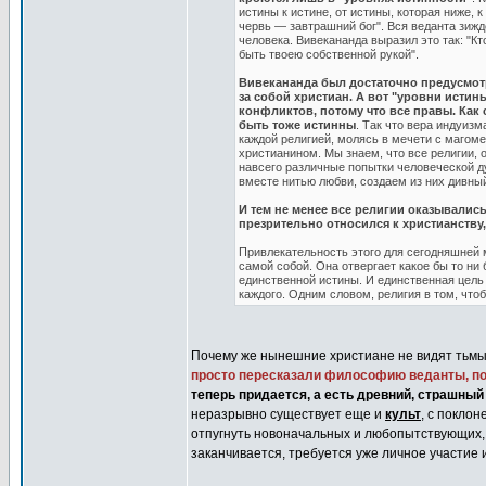
истины к истине, от истины, которая ниже,
червь — завтрашний бог". Вся веданта зижде
человека. Вивекананда выразил это так: "К
быть твоею собственной рукой".
Вивекананда был достаточно предусмотри
за собой христиан. А вот "уровни истин
конфликтов, потому что все правы. Как 
быть тоже истинны
. Так что вера индуизм
каждой религией, молясь в мечети с магоме
христианином. Мы знаем, что все религии, 
навсего различные попытки человеческой ду
вместе нитью любви, создаем из них дивный
И тем не менее все религии оказывалис
презрительно относился к христианству,
Привлекательность этого для сегодняшней
самой собой. Она отвергает какое бы то н
единственной истины. И единственная цель
каждого. Одним словом, религия в том, чтоб
Почему же нынешние христиане не видят тьмы
просто пересказали философию веданты, по
теперь придается, а есть древний, страшны
неразрывно существует еще и
культ
, с покло
отпугнуть новоначальных и любопытствующих, 
заканчивается, требуется уже личное участие