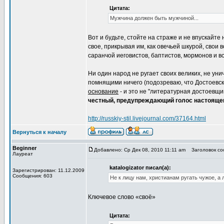
Цитата:
Мужчина должен быть мужчиной...
Вот и будьте, стойте на страже и не впускайт
свое, прикрывая им, как овечьей шкурой, свои в
саранчой иеговистов, баптистов, мормонов и в
Ни один народ не ругает своих великих, не ун
помнящими ничего (подозреваю, что Достоевс
основание
- и это не "литературная достоевщ
честный, предупреждающий голос настояще
http://russkiy-stil.livejournal.com/37164.html
Вернуться к началу
Beginner
Добавлено: Ср Дек 08, 2010 11:11 am
Заголовок соо
Лауреат
katalogizator писал(а):
Зарегистрирован: 11.12.2009
Сообщения: 603
Не к лицу нам, христианам ругать чужое, а 
Ключевое слово «своё»
Цитата: