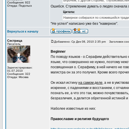
Впрочем, с другой стороны, "глубокомысленн
Сообщения: 922
Откуда: Подольск
Ошибся. Стремление думать о людях сначала хо
Цитата:
Наверное собирался по сложившейся традиц
"Не успел" написано уже без "наверное".
Вернуться к началу
Сестрица
Добавлено: Ср Дек 08, 2010 2:35 pm
Заголовок соо
Писатель
Beginner
По поводу языков - о.Серафим действительно 
языке, что совершенно не нужно, поэтому неко
посвященная о. Серафиму, в ней ничего не гово
Зарегистрирован:
01.07.2010
магистра он за это получил. Кроме всего проче
Сообщения: 322
Откуда: Москва
Он искал истину
на самом деле
, а не в умство
искренне, с падениями и восстанием, с отчаян
познать ее, а что это так, можно почувствовать
безразличия, а делится обретенной истиной и 
Наболее известные из них:
Православие и религия будущего