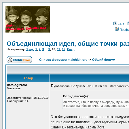
FAQ
Проф
Объединяющая идея, общие точки ра
На страницу
Пред.
1
,
2
,
3
...
9
,
10
,
11
,
12
След.
Список форумов malchish.org
->
Общий форум
Автор
katalogizator
Добавлено: Вс Дек 05, 2010 11:36 am
Заголовок соо
Читатель
Вольд писал(а):
Зарегистрирован: 15.11.2010
Сообщения: 14
он ответил, что, в первую очередь, мужчин
и вселенная бесконечно, а ресурсов кормит
Это безусловно верно, хотя не он это придумал
пенсия еще не началась - долг мужчины кормит
Свами Вивекананда. Карма Йога.