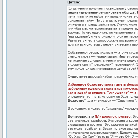
Цитата:
Когда ученик получает посвящение у своего
индивидуальные религиозные обряды. В
печати вы их не найдете и вряд ли узнаете
сохранить тайну. По сути дела, гуру предл
ритуалы и вправду действуют. Ученик может
или убивать, материализовывать предметы,
трюков. Но что еще хуже, он непременно вп
"наваждение", я не отрицаю, что он не пере
Разумеется, есть философские построения,
друга и вся система становится весьма про
Собственно говоря, индуизм — это не столь
смысле слова — черная магия. Иначе говоря
неписанные условия, а ученик очень редко
в форме сил и "прекрасных" переживаний. Э
ему придется расплачиваться ценой своей
Существует широкий набор практических у
Избранное божество может иметь форму
избранным идеалом также варьируются: э
как в адвайта веданте, "отношение" — э
определяет тот путь, которым он будет след
Божество
", для ученика он — "Спаситель".
В основном, множество "духовных" упражне
Во-первых, это
[b]идолопоклонство
.
Это
светильников, камфоры, благовонных курени
укладывать в постель. Это кажется детско
это может возбудить. Ведантистское идоло
ритуальными подтверждениями. Широко расп
"Со Хам, Со Хам" (то есть "Я — это ОН, Я —