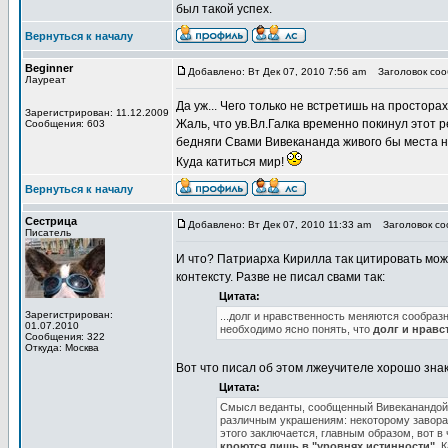
был такой успех.
Вернуться к началу
Beginner
Добавлено: Вт Дек 07, 2010 7:56 am
Заголовок сооб
Лауреат
Да уж... Чего только не встретишь на простора
Зарегистрирован: 11.12.2009
Жаль, что ув.Вл.Галка временно покинул этот 
Сообщения: 603
бедняги Свами Вивекананда живого бы места не
Куда катиться мир!
Вернуться к началу
Сестрица
Добавлено: Вт Дек 07, 2010 11:33 am
Заголовок соо
Писатель
И что? Патриарха Кирилла так цитировать можн
контексту. Разве не писал свами так:
Цитата:
Зарегистрирован:
...долг и нравственность меняются сообра
01.07.2010
необходимо ясно понять, что
долг и нравс
Сообщения: 322
Откуда: Москва
Вот что писал об этом лжеучителе хорошо зна
Цитата:
Смысл веданты, сообщенный Вивеканандой, 
различным украшениям: некоторому завор
этого заключается, главным образом, вот в
кроются лишь в "уровнях истинности"
. 