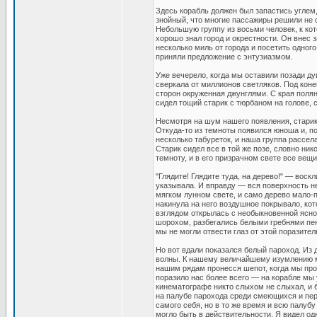
Здесь корабль должен был запастись углем,
знойный, что многие пассажиры решили не с
Небольшую группу из восьми человек, к кот
хорошо знал город и окрестности. Он внес 
несколько миль от города и посетить одног
приняли предложение с энтузиазмом.
Уже вечерело, когда мы оставили позади ду
сверкала от миллионов светляков. Под коне
сторон окруженная джунглями. С края поля
сидел тощий старик с тюрбаном на голове, с
Несмотря на шум нашего появления, старик
Откуда-то из темноты появился юноша и, по
несколько табуреток, и наша группа рассел
Старик сидел все в той же позе, словно ни
темноту, и в его призрачном свете все вещ
"Глядите! Глядите туда, на дерево!" — вос
указывала. И вправду — вся поверхность н
мягком лунном свете, и само дерево мало-п
накинула на него воздушное покрывало, ко
взглядом открылась с необыкновенной ясно
шорохом, разбегались белыми гребнями пен
мы не могли отвести глаз от этой поразител
Но вот вдали показался белый пароход. Из 
волны. К нашему величайшему изумлению мы
нашим рядам пронесся шепот, когда мы про
поразило нас более всего — на корабле мы у
кинематографе никто слыхом не слыхал, и 
на палубе парохода среди смеющихся и пер
самого себя, но в то же время и всю палубу
могло быть в действительности. Я видел од