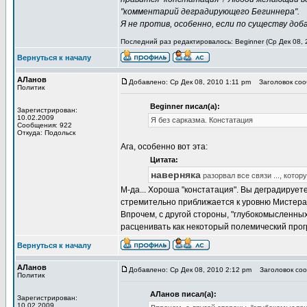
"комментарий деградирующего Бегиннера".
Я не против, особенно, если по существу доб
Последний раз редактировалось: Beginner (Ср Дек 08, 
Вернуться к началу
АЛанов
Добавлено: Ср Дек 08, 2010 1:11 pm
Заголовок сооб
Политик
Beginner писал(а):
Зарегистрирован:
10.02.2009
Я без сарказма. Констатация
Сообщения: 922
Откуда: Подольск
Ага, особенно вот эта:
Цитата:
наверняка
разорвал все связи ..., кото
М-да... Хороша "констатация". Вы деградируете,
стремительно приближается к уровню Мистера
Впрочем, с другой стороны, "глубокомысленных
расценивать как некоторый полемический прог
Вернуться к началу
АЛанов
Добавлено: Ср Дек 08, 2010 2:12 pm
Заголовок соо
Политик
АЛанов писал(а):
Зарегистрирован:
10.02.2009