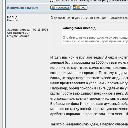
Давайте всё ж не заострять сверхбдительного 
Вернуться к началу
Вольд
Добавлено: Чт Дек 09, 2010 12:50 pm
Заголовок соо
Политик
katalogizator писал(а):
Зарегистрирован: 02.11.2008
Сообщения: 997
Откуда: Самара
Это безусловно верно, хотя не он это прид
пенсия еще не началась - долг мужчины кор
И где у нас нонче изучают веды? В каком инст
хорошо) была прервана на 1000 лет или же чу
источник, то спустя это самое время, наложивш
воззрениями наших предков. По этому, когда м
блажь, которую могут позволить себе люди нес
наши представления о хорошем и плохом могу
Например, обряд похорон в Ганге. Далеко не у
касты просто выкидывают покойников в реку. Во
что женщинам, детям и впечатлительным взро
В общем, ни фига Индия не наш духовный собра
мире, но не как духовной основы русского челов
арийских народов не процветали – это местный
Так что объединяющую идею, в первую очередь,