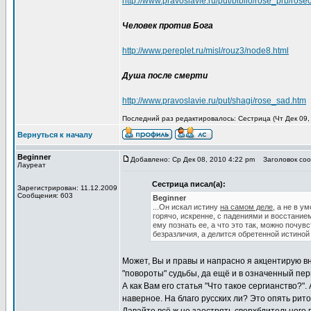
http://www.pravoslavie.ru/put/biblio/rose_prb/rose
Человек против Бога
http://www.pereplet.ru/misl/rouz3/node8.html
Душа после смерти
http://www.pravoslavie.ru/put/shagi/rose_sad.htm
Последний раз редактировалось: Сестрица (Чт Дек 09, 
Вернуться к началу
Beginner
Добавлено: Ср Дек 08, 2010 4:22 pm
Заголовок соо
Лауреат
Сестрица писал(а):
Зарегистрирован: 11.12.2009
Сообщения: 603
Beginner
...Он искал истину
на самом деле
, а не в у
горячо, искренне, с падениями и восстание
ему познать ее, а что это так, можно почув
безразличия, а делится обретенной истиной
Может, Вы и правы и напрасно я акцентирую в
"повороты" судьбы, да ещё и в означенный пер
А как Вам его статья "Что такое сергианство?"
наверное. На благо русских ли? Это опять ритор