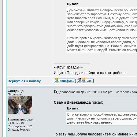
Цитата:
Домохозяин является опорой всего общества
зависят от его заработка. Поэтому есть не
чувствовать себя сильным, а не думать, чт
или совершил какую-нибудь ошибку, он не д
знает, что предприятие должно кончиться не
ослабляет человека и мешает исполнению и
В то же время мирской человек должен энер
долг, и если он не исполнит своего долга, о
действует безнравственно. Если он ленив и 
может быть, сотни людей. Если же он приобр
_________________
-=Круг Правды=-
Ищите Правды и найдете все потребное.
Вернуться к началу
Сестрица
Добавлено: Пн Дек 06, 2010 1:02 pm
Заголовок соо
Писатель
Свами Вивекананда
писал:
Цитата:
В то же время мирской человек должен энер
долг, и если он не исполнит своего долга, он
Зарегистрирован:
действует безнравственно
.
01.07.2010
Сообщения: 322
Откуда: Москва
То есть, чем богаче человек - тем он менее н