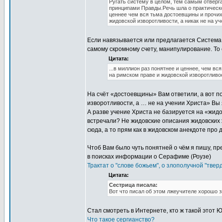
Ругать систему в целом, тем самым отверг
принципами Правды.Речь шла о практической
ценнее чем вся тьма достоевщины и прочих
жидовской изворотливости, а никак не на уч
Если навязывается или предлагается Система н
самому скромному счету, манипулирование. То 
Цитата:
...в миллион раз понятнее и ценнее, чем в
на римском праве и жидовской изворотливос
На счёт «достоевщины» Вам ответили, а вот п
изворотливости, а … не на учении Христа» Вы 
А разве учение Христа не базируется на «жидо
встречали? Не жидовские описания жидовских ж
сюда, а то прям как в жидовском анекдоте про 
Чтоб Вам было чуть понятней о чём я пишу, пр
в поисках информации о Серафиме (Роузе)
Трактат о "слове божьем", о злополучной "твер
Цитата:
Сестрица писала:
Вот что писал об этом лжеучителе хорошо
Стал смотреть в Интернете, кто ж такой этот 
Что такое сергианство?