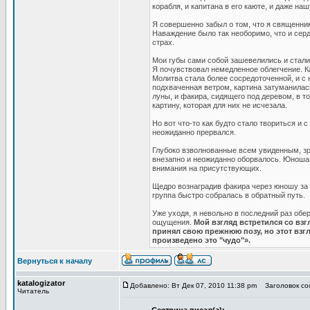
корабля, и капитана в его каюте, и даже н
Я совершенно забыл о том, что я священник
Наваждение было так необоримо, что и сер
страх.
Мои губы сами собой зашевелились и стали
Я почувствовал немедленное облегчение. Ка
Молитва стала более сосредоточенной, и с 
подхваченная ветром, картина затуманилась
луны, и факира, сидящего под деревом, в т
картину, которая для них не исчезала.
Но вот что-то как будто стало твориться и
неожиданно прервался.
Глубоко взволнованные всем увиденным, зр
внезапно и неожиданно оборвалось. Юноша о
внимания на присутствующих.
Щедро вознаградив факира через юношу за 
группа быстро собралась в обратный путь.
Уже уходя, я невольно в последний раз обе
ощущения.
Мой взгляд встретился со вз
принял свою прежнюю позу, но этот взгл
произведено это "чудо"».
Вернуться к началу
katalogizator
Добавлено: Вт Дек 07, 2010 11:38 pm
Заголовок соо
Читатель