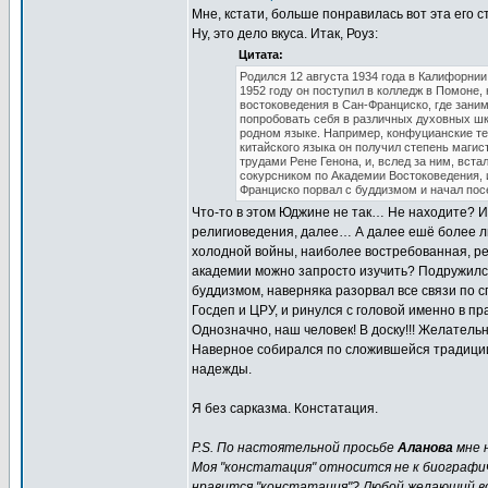
Мне, кстати, больше понравилась вот эта его с
Ну, это дело вкуса. Итак, Роуз:
Цитата:
Родился 12 августа 1934 года в Калифорнии
1952 году он поступил в колледж в Помоне,
востоковедения в Сан-Франциско, где зани
попробовать себя в различных духовных шко
родном языке. Например, конфуцианские тек
китайского языка он получил степень магис
трудами Рене Генона, и, вслед за ним, вст
сокурсником по Академии Востоковедения, 
Франциско порвал с буддизмом и начал пос
Что-то в этом Юджине не так… Не находите? И
религиоведения, далее… А далее ешё более лю
холодной войны, наиболее востребованная, ре
академии можно запросто изучить? Подружился 
буддизмом, наверняка разорвал все связи по 
Госдеп и ЦРУ, и ринулся с головой именно в п
Однозначно, наш человек! В доску!!! Желатель
Наверное собирался по сложившейся традиции
надежды.
Я без сарказма. Констатация.
P.S. По настоятельной просьбе
Аланова
мне 
Моя "констатация" относится не к биографич
нравится "констатация"? Любой желающий во