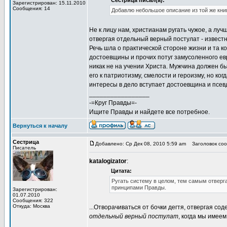
Сестрица писал(а):
Зарегистрирован: 15.11.2010
Сообщения: 14
Добавлю небольшое описание из той же книг
Не к лицу нам, христианам ругать чужое, а луч
отвергая отдельный верный постулат - извест
Речь шла о практической стороне жизни и та к
достоевщины и прочих потуг замусоленного ев
никак не на учении Христа. Мужчина должен бы
его к патриотизму, смелости и героизму, но к
интересы в дело вступает достоевщина и псев
_________________
-=Круг Правды=-
Ищите Правды и найдете все потребное.
Вернуться к началу
Сестрица
Добавлено: Ср Дек 08, 2010 5:59 am
Заголовок соо
Писатель
katalogizator
:
Цитата:
Ругать систему в целом, тем самым отверг
принципами Правды.
Зарегистрирован:
01.07.2010
Сообщения: 322
Откуда: Москва
...Отворачиваться от бочки дегтя, отвергая со
отдельный верный постулат
, когда мы имее