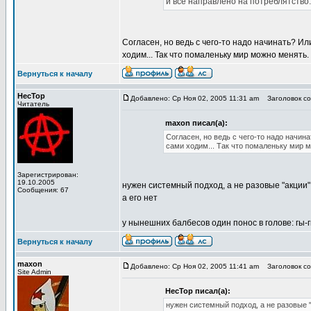
и все направлено на потреблятство.
Согласен, но ведь с чего-то надо начинать? Ил
ходим... Так что помаленьку мир можно менять.
Вернуться к началу
HecTop
Добавлено: Ср Ноя 02, 2005 11:31 am
Заголовок соо
Читатель
maxon писал(а):
Согласен, но ведь с чего-то надо начин
сами ходим... Так что помаленьку мир 
Зарегистрирован:
19.10.2005
нужен системный подход, а не разовые "акции"
Сообщения: 67
а его нет
у нынешних балбесов один понос в голове: гы-гы
Вернуться к началу
maxon
Добавлено: Ср Ноя 02, 2005 11:41 am
Заголовок соо
Site Admin
HecTop писал(а):
нужен системный подход, а не разовые 