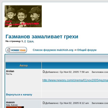
Газманов замаливает грехи
На страницу
1
,
2
След.
Список форумов malchish.org
->
Общий форум
Автор
Arslan
Добавлено: Ср Ноя 02, 2005 7:58 am
Заголовок соо
Гость
http://www.newsru.com/cinema/01nov2005/gazma
Вернуться к началу
maxon
Добавлено: Ср Ноя 02, 2005 8:12 am
Заголовок сооб
Site Admin