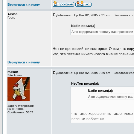
Вернуться к началу
Arslan
Добавлено: Ср Ноя 02, 2005 9:21 am
Заголовок соо
Гость
Nadin писал(а):
А по содержанию песни у вас претензии
Нет ни претензий, ни восторгов. О том, что вору
что, эта песенка ничего нового в наше сознан
Вернуться к началу
maxon
Добавлено: Ср Ноя 02, 2005 9:25 am
Заголовок соо
Site Admin
HecTop писал(а):
Nadin писал(а):
А по содержанию песни у вас
Зарегистрирован:
06.08.2004
Сообщения: 5657
что такое хорошо и что такое плохо
песенки-побасенки