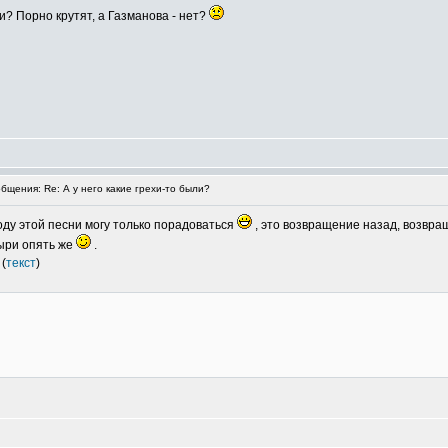
? Порно крутят, а Газманова - нет?
щения: Re: А у него какие грехи-то были?
воду этой песни могу только порадоваться
, это возвращение назад, возвра
ыри опять же
.
(
текст
)