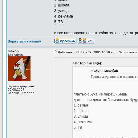
2. школа
3. улица
4. реклама
5. ТВ
и все направлено на потреблятство. а где пот
Вернуться к началу
maxon
Добавлено: Ср Ноя 02, 2005 10:19 am
Заголовок со
Site Admin
HecTop писал(а):
maxon писал(а):
Пропаганда секса и наркоты 
Зарегистрирован:
06.08.2004
Сообщения: 5657
плетью обуха не перешибешь
даже если десяток Газмановых будут
1. семья
2. школа
3. улица
4. реклама
5. ТВ