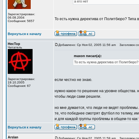
а его нет
Зарегистрирован:
06.08.2004
То есть нужна директива от Политбюро? Типа 
Сообщения: 5657
Вернуться к началу
HecTop
Добавлено: Ср Ноя 02, 2005 11:56 am
Заголовок соо
Читатель
maxon писал(а):
То есть нужна директива от Политбюро?
Зарегистрирован:
если честно не знаю.
19.10.2005
Сообщения: 67
нужно какое-то решение на уровне общества. н
чтобы люди сами решили.
но мне думается, что люди не видят проблемы.
те, что победнее смотрят футбол по телику, им
и для каждой группы проблемы в общем-то как 
Вернуться к началу
Arslan
Добавлено: Ср Ноя 02, 2005 11:59 am
Заголовок соо