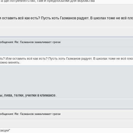
 а где потреблятство, там и предпосылки для воровства
и оставить всё как есть? Пусть хоть Газманов радует. В школах тоже не всё п
бщения: Re: Газманов замаливает грехи
ать? Или оставить всё как есть? Пусть хоть Газманов радует. В школах тоже не всё пло
можно менять.
, пива, телки, училки в климаксе.
бщения: Re: Газманов замаливает грехи
"акции"