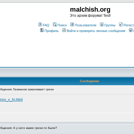
malchish.org
Это архив форума! Test!
FAQ
Поиск
Пользователи
Группы
Регист
Профиль
Войти и проверить личные сообщения
Сообщение
бщения: Газманов замаливает грехи
nov_v_hi.html
щения: А у него какие грехи-то были?