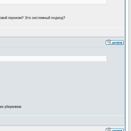
довой героизм? Это системный подход?
оих убережем.