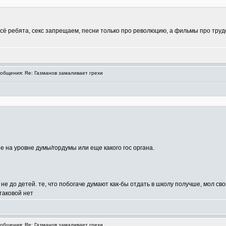
всё ребята, секс запрещаем, песни только про революцию, а фильмы про тру
бщения: Re: Газманов замаливает грехи
е на уровне думы/гордумы или еще какого гос органа.
 не до детей. те, что побогаче думают как-бы отдать в школу получше, мол св
таковой нет
бщения: Re: Газманов замаливает грехи