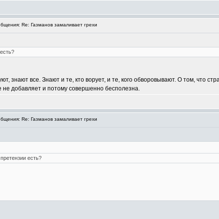
бщения: Re: Газманов замаливает грехи
 есть?
ют, знают все. Знают и те, кто ворует, и те, кого обворовывают. О том, что стр
ие не добавляет и потому совершенно бесполезна.
бщения: Re: Газманов замаливает грехи
 претензии есть?