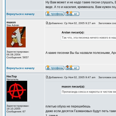
Ну Вам может и не надо такие песни слушать, В
виде. А то и насилия, криминала. Вам нужен 
Вернуться к началу
maxon
Добавлено: Ср Ноя 02, 2005 9:27 am
Заголовок соо
Site Admin
Arslan писал(а):
Так что, эта песенка ничего нового в н
Зарегистрирован:
А какие песенки Вы бы назвали полезными, А
06.08.2004
Сообщения: 5657
Вернуться к началу
HecTop
Добавлено: Ср Ноя 02, 2005 9:47 am
Заголовок соо
Читатель
maxon писал(а):
Пропаганда секса и наркоты в чистом в
Зарегистрирован:
плетью обуха не перешибешь
19.10.2005
даже если десяток Газмановых будут петь таки
Сообщения: 67
1. семья