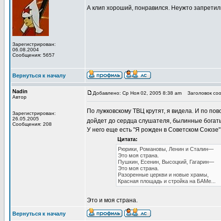
А клип хороший, понравился. Неужто запретили
Зарегистрирован:
06.08.2004
Сообщения: 5657
Вернуться к началу
Nadin
Добавлено: Ср Ноя 02, 2005 8:38 am
Заголовок сооб
Автор
По лужковскому ТВЦ крутят, я видела. И по по
Зарегистрирован:
26.05.2005
дойдет до сердца слушателя, былинные богат
Сообщения: 208
У него еще есть "Я рожден в Советском Союзе" 
Цитата:
Рюрики, Романовы, Ленин и Сталин—
Это моя страна.
Пушкин, Есенин, Высоцкий, Гагарин—
Это моя страна.
Разоренные церкви и новые храмы,
Красная площадь и стройка на БАМе...
Это и моя страна.
Вернуться к началу