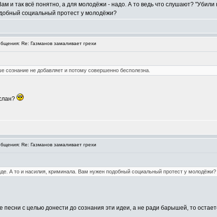
ам и так всё понятно, а для молодёжи - надо. А то ведь что слушают? "Убили 
подобный социальный протест у молодёжи?
бщения: Re: Газманов замаливает грехи
аше сознание не добавляет и потому совершенно бесполезна.
рслан?
бщения: Re: Газманов замаливает грехи
иде. А то и насилия, криминала. Вам нужен подобный социальный протест у молодёжи?
е песни с целью донести до сознания эти идеи, а не ради барышей, то остает