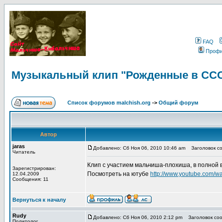
FAQ
Проф
Музыкальный клип "Рожденные в СС
Список форумов malchish.org
->
Общий форум
Автор
jaras
Добавлено: Сб Ноя 06, 2010 10:46 am
Заголовок со
Читатель
Клип с участием мальчиша-плохиша, в полной 
Зарегистрирован:
Посмотреть на ютубе
http://www.youtube.com/
12.04.2009
Сообщения: 11
Вернуться к началу
Rudy
Добавлено: Сб Ноя 06, 2010 2:12 pm
Заголовок соо
Политолог