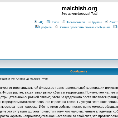
malchish.org
Это архив форума! Test!
FAQ
Поиск
Пользователи
Группы
Регист
Профиль
Войти и проверить личные сообщения
Сообщение
щения: Re: Ставка ЦБ больше нуля?
ктуры от индивидуальной фирмы до транснациональной корпорации иллюстр
. Фирма растет, захватывая рынки сбыта и территории. Причем, чем наглее и
(отрицательной обратной связью) этого безудержного роста являются границ
ан с пределом платежеспособного спроса на товары и услуги всего населения
ть основа прав человека. Ибо не имея собственности, ты не можешь обладат
деле эта ситуация должна привести к тому, что малочисленные владельцы со
росто кормить непроизводительное население за свой счет, что противоречит