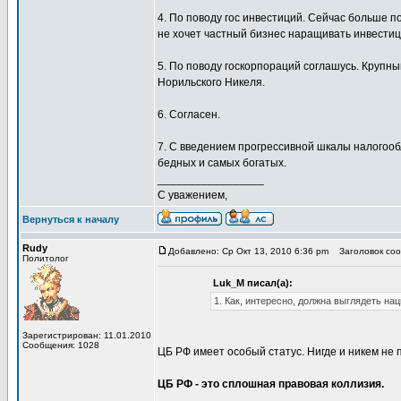
4. По поводу гос инвестиций. Сейчас больше п
не хочет частный бизнес наращивать инвести
5. По поводу госкорпораций соглашусь. Крупн
Норильского Никеля.
6. Согласен.
7. С введением прогрессивной шкалы налогооб
бедных и самых богатых.
_________________
С уважением,
Вернуться к началу
Rudy
Добавлено: Ср Окт 13, 2010 6:36 pm
Заголовок сооб
Политолог
Luk_M писал(а):
1. Как, интересно, должна выглядеть на
Зарегистрирован: 11.01.2010
Сообщения: 1028
ЦБ РФ имеет особый статус. Нигде и никем не 
ЦБ РФ - это сплошная правовая коллизия.