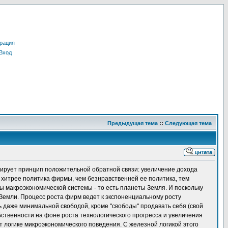
рация
Вход
Предыдущая тема
::
Следующая тема
ирует принцип положительной обратной связи: увеличение дохода
 хитрее политика фирмы, чем безнравственней ее политика, тем
ы макроэкономической системы - то есть планеты Земля. И поскольку
 Земли. Процесс роста фирм ведет к экспоненциальному росту
ь даже минимальной свободой, кроме "свободы" продавать себя (свой
бственности на фоне роста технологического прогресса и увеличения
 логике микроэкономического поведения. С железной логикой этого