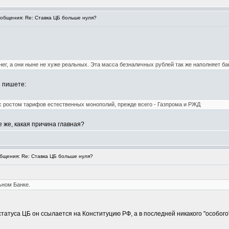
общения: Re: Ставка ЦБ больше нуля?
нег, а они ныне не хуже реальных. Эта масса безналичных рублей так же наполняет ба
ы пишете:
с ростом тарифов естественных монополий, прежде всего - Газпрома и РЖД
е же, какая причина главная?
щения: Re: Ставка ЦБ больше нуля?
ьном Банке.
татуса ЦБ он ссылается на Конституцию РФ, а в последней никакого "особого"