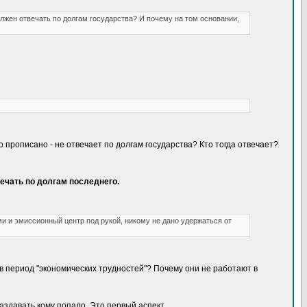
лжен отвечать по долгам государства? И почему на том основании,
мо прописано - не отвечает по долгам государства? Кто тогда отвечает?
твечать по долгам последнего.
и и эмиссионный центр под рукой, никому не дано удержаться от
 в период "экономических трудностей"? Почему они не работают в
аздавать кому попало. Это первый аспект.