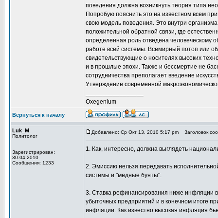
поведения должна возникнуть теория типа нео
Попробую пояснить это на известном всем при
свою модель поведения. Это внутри организма
положительной обратной связи, где естественн
определенная роль отведена человеческому об
работе всей системы. Всемирный потоп или об
свидетельствующие о носителях высоких технол
и в прошлые эпохи. Также и бессмертие не басн
сотрудничества преполагает введение искусст
Утверждение современной макроэкономической 
_________________
Oxegenium
Вернуться к началу
Luk_M
Добавлено: Ср Окт 13, 2010 5:17 pm
Заголовок сооб
Политолог
1. Как, интересно, должна выглядеть национал
Зарегистрирован:
30.04.2010
Сообщения: 1233
2. Эмиссию нельзя передавать исполнительной
системы и "медные бунты".
3. Ставка рефинансирования ниже инфляции в
убыточных предприятий и в конечном итоге п
инфляции. Как известно высокая инфляция бье