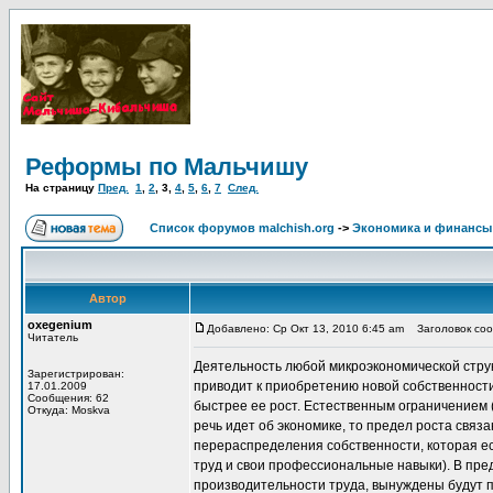
Реформы по Мальчишу
На страницу
Пред.
1
,
2
,
3
,
4
,
5
,
6
,
7
След.
Список форумов malchish.org
->
Экономика и финансы
Автор
oxegenium
Добавлено: Ср Окт 13, 2010 6:45 am
Заголовок сооб
Читатель
Деятельность любой микроэкономической стру
Зарегистрирован:
приводит к приобретению новой собственности
17.01.2009
Сообщения: 62
быстрее ее рост. Естественным ограничением 
Откуда: Moskva
речь идет об экономике, то предел роста связ
перераспределения собственности, которая ес
труд и свои профессиональные навыки). В пре
производительности труда, вынуждены будут п