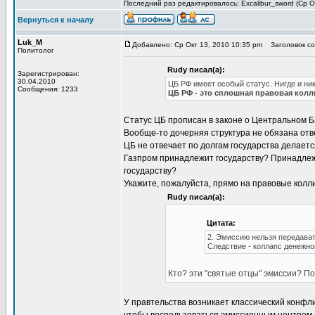
Последний раз редактировалось: Excalibur_sword (Ср Ок
Вернуться к началу
Luk_M
Добавлено: Ср Окт 13, 2010 10:35 pm
Заголовок со
Политолог
Rudy писал(а):
Зарегистрирован:
30.04.2010
ЦБ РФ имеет особый статус. Нигде и ник
Сообщения: 1233
ЦБ РФ - это сплошная правовая колл
Статус ЦБ прописан в законе о Центральном Б
Вообще-то дочерняя структура не обязана отве
ЦБ не отвечает по долгам государства делаетс
Газпром принадлежит государству? Принадлежи
государству?
Укажите, пожалуйста, прямо на правовые колли
Rudy писал(а):
Цитата:
2. Эмиссию нельзя передават
Следствие - коллапс денежно
Кто? эти "святые отцы" эмиссии? По
У правтельства возникает классический конфли