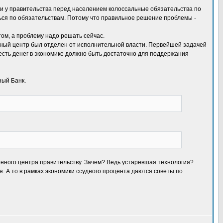
 и у правительства перед населением колоссальные обязательства по
ться по обязательствам. Потому что правильное решение проблемы -
ом, а проблему надо решать сейчас.
ионный центр был отделен от исполнительной власти. Первейшей задачей
есть денег в экономике должно быть достаточно для поддержания
ный Банк.
онного центра правительству. Зачем? Ведь устаревшая технология?
. А то в рамках экономики ссудного процента даются советы по