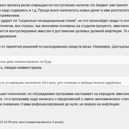
кого кризиса резко сокращается поступление налогов. Но бюджет уже принят
ю надо содержать и т.д. Проще всего напечатать новых денег и ими расплати
апряжением.
 ударит по "социально незащищенным слоям", но это произойдет когда-то пот
актически, все страны, чьи экономики основаны на ссудном проценте, эмисс
яется контролируемая эмиссия и достижение целевых уровней инфляции. То 
ддержания
й от принятия решений по расходованию средств орган. Например, Централь
кое даже комментировать не буду.
ать, ожидая комментариев.
сть устаревшая технология 19го века, для туземцев и либерастически одарённых.
вшая технология, но обсуждаемая программа настаивает на передаче эмисси
 то и программу надо начинать с предложений о смене экономического строя
и снижению ставки рефинансирования до нуля, не взирая на инфляцию.
0 10:55 pm), всего редактировалось 3 раз(а)