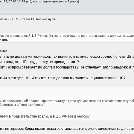
т 13, 2010 10:49 pm), всего редактировалось 3 раз(а)
общения: Re: Ставка ЦБ больше нуля?
ем не прописанный. ЦБ РФ как-бы гос.структура, но не отвечающая по долгам государ
изия.
анке.
чать по долгам материнской. Так принято в коммерческой среде. Почему ЦБ д
я вывод, что ЦБ государству не принадлежит?
т. Газпром отвечает по долгам государства? Не отвечает. Так принадлежит 
зии в статусе ЦБ. И как все-таки должна выглядеть национализация ЦБ?
ь исполнительной власти - правительству. Иначе для достижения краткосрочных целе
й системы и "медные бунты".
чему в правительстве козлы, а в ЦБ РФ все в белом?
кт интересов. Когда правительство сталкивается с экономическими трудностя