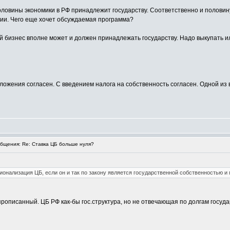
оловины экономики в РФ принадлежит государству. Соответственно и половину
ции. Чего еще хочет обсуждаемая программа?
ый бизнес вполне может и должен принадлежать государству. Надо выкупать 
ложения согласен. С введением налога на собственность согласен. Одной из
щения: Re: Ставка ЦБ больше нуля?
ционализация ЦБ, если он и так по закону является государственной собственностью 
прописанный. ЦБ РФ как-бы гос.структура, но не отвечающая по долгам госуда