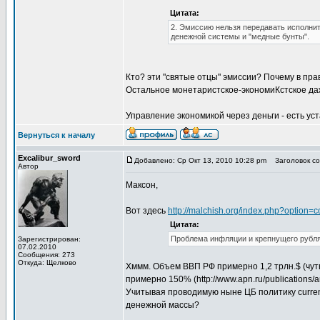
Цитата:
2. Эмиссию нельзя передавать исполнит
денежной системы и "медные бунты".
Кто? эти "святые отцы" эмиссии? Почему в пра
Остальное монетаристское-экономиКстское даж
Управление экономикой через деньги - есть ус
Вернуться к началу
Excalibur_sword
Добавлено: Ср Окт 13, 2010 10:28 pm
Заголовок со
Автор
Максон,
Вот здесь
http://malchish.org/index.php?optio
Цитата:
Проблема инфляции и крепнущего рубля.
Зарегистрирован:
07.02.2010
Сообщения: 273
Откуда: Щелково
Хммм. Объем ВВП РФ примерно 1,2 трлн.$ (чут
примерно 150% (http://www.apn.ru/publications/a
Учитывая проводимую ныне ЦБ политику currenc
денежной массы?