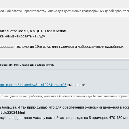
ельной власти - правительству. Иначе для достижения краткосрочных целей правитель
вительстве козлы, а в ЦБ РФ все в белом?
е комментировать не буду.
таревшая технология 19го века, для туземцев и либерастически одарённых.
общения: Re: Ставка ЦБ больше нуля?
n=com_content&task=view&id=192&Itemid=35
вы пишете:
 Это одна и та же проблема, конечно. Основная причина - дисбаланс внешней торговли
ь больше). Я так прикидываю, что для обеспечения экономики денежная масс
rticle22024.htm)
y board денежная масса у нас сейчас в переводе на $ примерно 470-480 млр