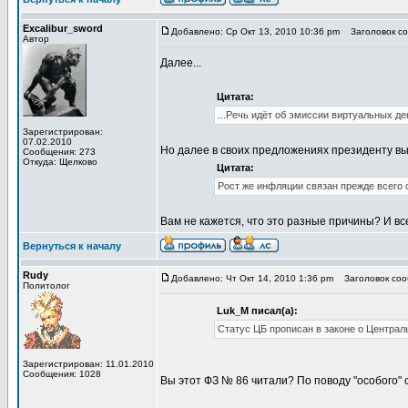
Excalibur_sword
Добавлено: Ср Окт 13, 2010 10:36 pm
Заголовок со
Автор
Далее...
Цитата:
...Речь идёт об эмиссии виртуальных де
Зарегистрирован:
07.02.2010
Но далее в своих предложениях президенту в
Сообщения: 273
Откуда: Щелково
Цитата:
Рост же инфляции связан прежде всего 
Вам не кажется, что это разные причины? И вс
Вернуться к началу
Rudy
Добавлено: Чт Окт 14, 2010 1:36 pm
Заголовок сооб
Политолог
Luk_M писал(а):
Статус ЦБ прописан в законе о Централ
Зарегистрирован: 11.01.2010
Сообщения: 1028
Вы этот ФЗ № 86 читали? По поводу "особого" с