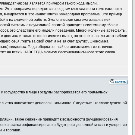
лиарда" как раз является примером такого хода мысли.
мме. Эта программа передается соседним клеткам и они тоже изменяют
, внедряется в "сознание" клетки чужеродная программа. Это пример
ой в их слаженной работе. Экологическая система живая, в ней
еской системы с неумолимой логикой приведет к системному сбою в
борот, это следствие его модели поведения. Многочисленные артефакты,
достигали таких технологических высот, но это не спасало их от гибели
го себя, "жить за свой счет, а не за счет других". Экономика
льно) введеных. Тогда общественный организм может жить вечно.
тит на всех и НАВСЕГДА в самом бесконечном смысле этого слова.
ью и государство в лице Госдумы распоряжается его прибылью?
ельство напечатает денег слишком много. Следствие - коллапс денежной
нфляции. Такое снижение приводит к возможности фунционирования
жения ставки рефинансирования будет рост денежной массы и ускорение
и и торгаши.