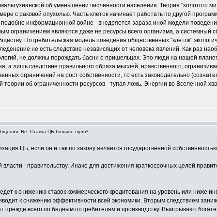
мальтузианской об уменьшении численности населения. Теория "золотого мил
мере с раковой опухолью. Часть клеток начинает работать по другой програ
 подобно информационной войне - внедряется зараза иной модели поведения
ым ограничением являются даже не ресурсы всего организма, а системный сб
ществу. Потребительская модель поведения общественных "клеток" экологич
леденение не есть следствие независящих от человека явлений. Как раз нао
огий, не должны порождать басни о пришельцах. Это люди на нашей планете 
я, а лишь следствие правильного образа мыслей, нравственного, ограничивающе
венных ограничений на рост собственности, то есть законодательно (сознате
теории об ограниченности ресурсов - тупая ложь. Энергии во Вселенной хва
щения: Re: Ставка ЦБ больше нуля?
изация ЦБ, если он и так по закону является государственной собственност
 власти - правительству. Иначе для достижения краткосрочных целей правит
едет к снижению ставок коммерческого кредитования на уровень или ниже и
риводит к снижению эффективности всей экономики. Вторым следствием зани
т прежде всего по бедным потребителям и производству. Выигрывают богате