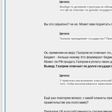
Цитата:
Вообще-то дочерняя структура не обяза
что ЦБ не отвечает по долгам государст
Вы это серьёзно? хе-хе. Может вам подчитать 
Цитата:
Газпром принадлежит государству? Прин
Ок, применим на веру: Газпром не отвечает по 
Бюджет - больше некому. Кто формирует бюдж
Может ли РФ продать Газпром в уплату своих 
Вывод: Газпром отвечает по долги государств
Цитата:
У правтельства возникает классический
того, чтобы воспользоваться эмиссион
Ещё раз повторяю вопрос: с какой планеты при
правительстве (на полставки)?
Передача ЦБ в госсобственность сродни введен