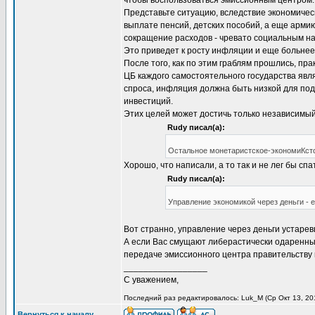
чтобы воспользоваться эмиссионным центром.
Представьте ситуацию, вследствие экономичес
выплате пенсий, детских пособий, а еще арми
сокращение расходов - чревато социальным н
Это приведет к росту инфляции и еще больнее
После того, как по этим граблям прошлись, пр
ЦБ каждого самостоятельного государства явл
спроса, инфляция должна быть низкой для по
инвестиций.
Этих целей может достичь только независимы
Rudy писал(а):
Остальное монетаристское-экономиКстс
Хорошо, что написали, а то так и не лег бы сп
Rudy писал(а):
Управление экономикой через деньги - е
Вот странно, управление через деньги устаре
А если Вас смущают либерастически одаренные,
передаче эмиссионного центра правительству 
_________________
С уважением,
Последний раз редактировалось: Luk_M (Ср Окт 13, 201
Вернуться к началу