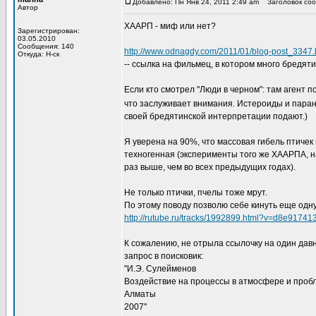
Добавлено: Пн Янв 24, 2011 2:49 am
Заголовок соо
Автор
ХААРП - миф или нет?
Зарегистрирован:
03.05.2010
Сообщения: 140
http://www.odnagdy.com/2011/01/blog-post_3347.
Откуда: Н-ск
-- ссылка на фильмец, в котором много бредят
Если кто смотрел "Люди в черном": там агент 
что заслуживает внимания. Истероиды и пара
своей бредятинской интерпретации подают.)
Я уверена на 90%, что массовая гибель птиче
техногенная (эксперименты того же ХААРПА, на
раз выше, чем во всех предыдущих годах).
Не только птички, пчелы тоже мрут.
По этому поводу позволю себе кинуть еще одну
http://rutube.ru/tracks/1992899.html?v=d8e917
К сожалению, не отрыла ссылочку на один дав
запрос в поисковик:
"И.Э. Сулейменов
Воздействие на процессы в атмосфере и проб
Алматы
2007"