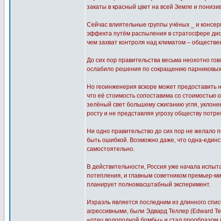
закаты в красный цвет на всей Земле и понизи
Сейчас влиятельные группы учёных _ и консер
эффекта путём распыления в стратосфере диок
чем захват контроля над климатом – обществе
До сих пор правительства весьма неохотно го
ослабило решения по сокращению парниковых
Но геоинженерия вскоре может предоставить 
что её стоимость сопоставима со стоимостью о
зелёный свет большему сжиганию угля, уклон
росту и не представляя угрозу обществу потре
Ни одно правительство до сих пор не желало п
быть ошибкой. Возможно даже, что одна-един
самостоятельно.
В действительности, Россия уже начала испыт
потепления, и главным советником премьер-м
планирует полномасштабный эксперимент.
Израэль является последним из длинного спи
агрессивными, были Эдвард Теллер (Edward Tell
«отец водородной бомбы» и стал прообразом 