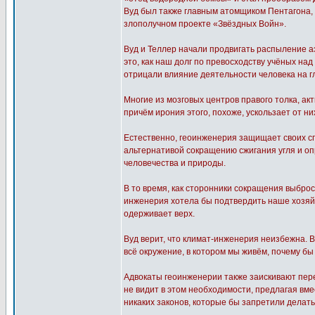
Вуд был также главным атомщиком Пентагона, 
злополучном проекте «Звёздных Войн».
Вуд и Теллер начали продвигать распыление а
это, как наш долг по превосходству учёных н
отрицали влияние деятельности человека на 
Многие из мозговых центров правого толка, а
причём ирония этого, похоже, ускользает от ни
Естественно, геоинженерия защищает своих сп
альтернативой сокращению сжигания угля и оп
человечества и природы.
В то время, как сторонники сокращения выброс
инженерия хотела бы подтвердить наше хозяйн
одерживает верх.
Вуд верит, что климат-инженерия неизбежна. 
всё окружение, в котором мы живём, почему бы
Адвокаты геоинженерии также заискивают перед
не видит в этом необходимости, предлагая вме
никаких законов, которые бы запретили делать