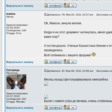
Вернуться к началу
marina
Добавлено: Пн Янв 24, 2011 10:37 pm
Заголовок со
Автор
ОК, Максон, кинула мэлом.
Зарегистрирован:
03.05.2010
Сообщения: 140
Когда я на этот документ наткнулась, меня уди
Откуда: Н-ск
каких пор?
А потом дошло. Ученые Казахстана близки к э
проводились.
Всё! побежала с вашего форума!
Вернуться к началу
Сестрица
Добавлено: Вт Фев 08, 2011 10:58 am
Заголовок со
Писатель
Месяц назад сфотографировала химтрейлы:
Зарегистрирован:
01.07.2010
Сообщения: 322
Были с самого утра до вечера, очень стабильны
Откуда: Москва
Вернуться к началу