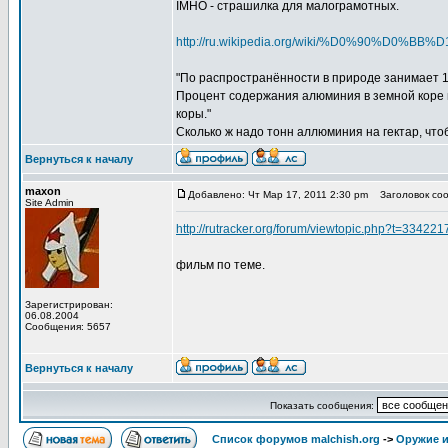
IMHO - страшилка для малограмотных.
http://ru.wikipedia.org/wiki/%D0%90%
"По распространённости в природе занимает 1-
Процент содержания алюминия в земной коре п
коры."
Сколько ж надо тонн аллюминия на гектар, что
Вернуться к началу
maxon
Добавлено: Чт Мар 17, 2011 2:30 pm
Заголовок соо
Site Admin
http://rutracker.org/forum/viewtopic.php?t=334221
фильм по теме.
Зарегистрирован:
06.08.2004
Сообщения: 5657
Вернуться к началу
Показать сообщения:
Список форумов malchish.org
->
Оружие и