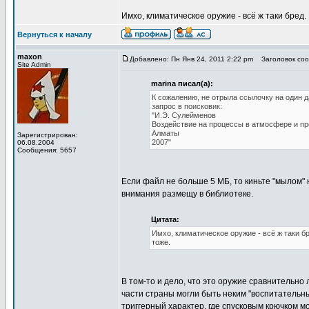
Имхо, климатическое оружие - всё ж таки бред.
Вернуться к началу
maxon
Добавлено: Пн Янв 24, 2011 2:22 pm
Заголовок соо
Site Admin
marina писал(а):
К сожалению, не отрыла ссылочку на один 
запрос в поисковик:
"И.Э. Сулейменов
Воздействие на процессы в атмосфере и п
Алматы
Зарегистрирован:
2007"
06.08.2004
Сообщения: 5657
Если файл не больше 5 МБ, то киньте "мылом"
внимания размещу в библиотеке.
Цитата:
Имхо, климатическое оружие - всё ж таки б
тоже.
В том-то и дело, что это оружие сравнительно
части страны могли быть неким "воспитательны
триггерный характер, где спусковым крючком 