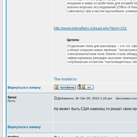
мощным в мире устройством для воздейств
военно-морских исследований (Office of Na
Laboratory) при участии крупнейших универ
http://www.interaffairs.ru/read.php?item=231
Цитата:
Отдельная тема для разговора – это тот эф
учёные открыли новое явление: “космотряс
электромагнитном поле Земли стала обнару
зафиксированы рекордно высокие температ
голубоватым отсветом “ноктилюцентных обл
The-insider.ru
Вернуться к началу
Serex
Добавлено: Вт Окт 05, 2010 1:16 pm
Заголовок сооб
Гость
Ну может быть США наконец-то решат свою про
Вернуться к началу
marina