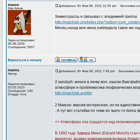
maxon
Добавлено: Вт Фев 08, 2011 11:28 am
Заголовок со
Site Admin
Химиотрассы я связывал с эпидемией гриппа:
http://malchish.org/index.php?option=com_conte
Месяц назад моя жена наблюдала такое-же на
Зарегистрирован:
06.08.2004
Сообщения: 5657
Вернуться к началу
marina
Добавлено: Вт Фев 08, 2011 7:45 pm
Заголовок соо
Автор
2 sandazh: киньте в личку мэл, зашлю Вам фай
Зарегистрирован:
атмосфере и проблематика геофизических воор
03.05.2010
Сообщения: 140
http://malchish.org/lib/
Откуда: Н-ск
2 Максон: версия интересная, но не единствен
. А тут вот статейка по теме из чьего-то блога
<< Атмосфера зла сгущается над геоинженери
В 1892 году Эдвард Мюнх (Edvard Munch) стал 
вероятно, вызван извержением вулкана Кракат