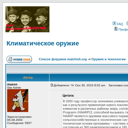
FAQ
Проф
Климатическое оружие
Список форумов malchish.org
->
Оружие и технологии
Автор
maxon
Добавлено: Чт Сен 30, 2010 8:02 am
Заголовок соо
Site Admin
Цитата:
В 2000 году профессор экономики универс
как о результате применения нового покол
климатом в различных районах мира, соотве
Program» (HAARP)3, способной вызывать так
HAARP является оружием массового пораже
Зарегистрирован:
сельскохозяйственные и экологические сис
06.08.2004
Сообщения: 5657
техническая основа программы – система э
состоящая из 360 радиопередатчиков и 180 