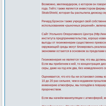
Возможно, миллиардером, о котором он говори
года. Гейтс также является инвестором фирмы п
StratoShield, которая бы распылила диоксид с
Ричард Брэнсон также учредил свой собствен
использованием «рыночных решений», включа
Сайт Угольного Оперативного Центра (http://w
института предпринимательства, хорошо извес
выгоды от геоинженерии существенно превосхо
окружающей среды могут блокировать реализац
экономики остаются в основном за пределами
Геоинженерия не является тем, что мы должны
Если мы прибегнем к ней, то концентрация ди
серы, даже на год или два, без немедленного 
Оценивается, что кто бы ни остановил схемы 
10 до 20 раз сильнее, чем в недавнем прошлом
инженерию атмосферы, мы попадём в ловушку в
пророчеством.
Если мы начнём манипуляции с атмосферой, м