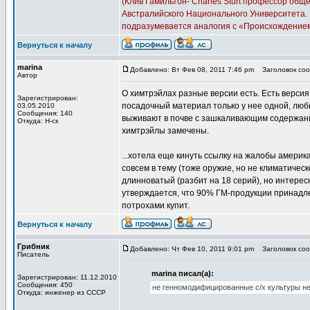
(Клив Гамильтон- Charles Sturt профессор об
Австралийского Национального Университета. Ег
подразумевается аналогия с «Происхождением 
Вернуться к началу
marina
Добавлено: Вт Фев 08, 2011 7:46 pm
Заголовок соо
Автор
О химтрэйлах разные версии есть. Есть версия
Зарегистрирован:
посадочный материал только у нее одной, люб
03.05.2010
Сообщения: 140
выживают в почве с зашкаливающим содержани
Откуда: Н-ск
химтрэйлы замечены.
...хотела еще кинуть ссылку на жалобы америк
совсем в тему (тоже оружие, но не климатиче
длинноватый (разбит на 18 серий), но интерес
утверждается, что 90% ГМ-продукции принадлеж
потрохами купит.
Вернуться к началу
Грибник
Добавлено: Чт Фев 10, 2011 9:01 pm
Заголовок соо
Писатель
marina писал(а):
Зарегистрирован: 11.12.2010
Сообщения: 450
не генномодифицированные с/х культуры н
Откуда: инженер из СССР