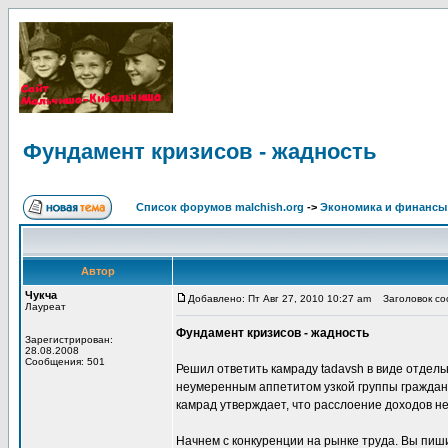
Фундамент кризисов - жадность
Список форумов malchish.org
->
Экономика и финансы
Автор
Чукча
Добавлено: Пт Авг 27, 2010 10:27 am
Заголовок соо
Лауреат
Фундамент кризисов - жадность
Зарегистрирован:
28.08.2008
Сообщения: 501
Решил ответить камраду tadavsh в виде отдельн
неумеренным аппетитом узкой группы граждан
камрад утверждает, что расслоение доходов н
Начнем с конкуренции на рынке труда. Вы пиш