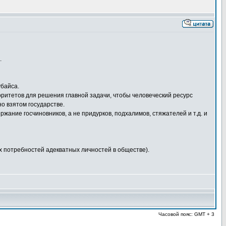
.
убайса.
иоритетов для решения главной задачи, чтобы человеческий ресурс
о взятом государстве.
жание госчиновников, а не придурков, подхалимов, стяжателей и т.д. и
 потребностей адекватных личностей в обществе).
Часовой пояс: GMT + 3