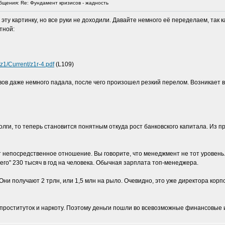
щения: Re: Фундамент кризисов - жадность
эту картинку, но все руки не доходили. Давайте немного её переделаем, так
тной:
z1/Current/z1r-4.pdf
(L109)
ивов даже немного падала, после чего произошел резкий перелом. Возникает 
лги, то теперь становится понятным откуда рост банковского капитала. Из пр
 непосредственное отношение. Вы говорите, что менеджмент не тот уровень.
сего" 230 тысяч в год на человека. Обычная зарплата топ-менеджера.
ни получают 2 трлн, или 1,5 млн на рыло. Очевидно, это уже директора корпор
 проституток и наркоту. Поэтому деньги пошли во всевозможные финансовые 