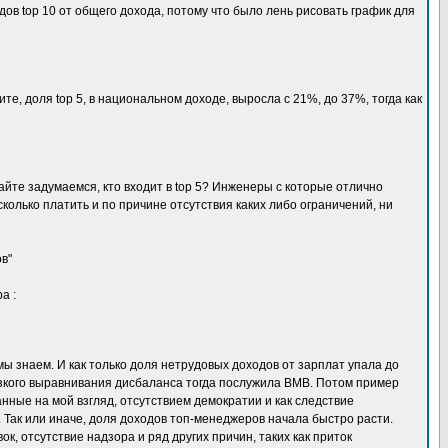
ов top 10 от общего дохода, потому что было лень рисовать график для
те, доля top 5, в национальном доходе, выросла с 21%, до 37%, тогда как
айте задумаемся, кто входит в top 5? Инженеры с которые отлично
колько платить и по причине отсутствия каких либо ограничений, ни
в"
а :
мы знаем. И как только доля нетрудовых доходов от зарплат упала до
резкого выравнивания дисбаланса тогда послужила ВМВ. Потом пример
нные на мой взгляд, отсутствием демократии и как следствие
. Так или иначе, доля доходов топ-менеджеров начала быстро расти.
к, отсутствие надзора и ряд других причин, таких как приток