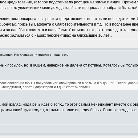
ое кредитование, которое подстегивало рост цен на жилье и акции. Причем 
оны резко увеличивших свои доходы top 5, эти процессы не набрали бы такой
ления компенсировалось ростом кредитования с понятными последствиями. Я 
 бонусах, призывы Баффета о благотворительности и т.д. Но в последнее врем
я и на нас. Учитывая, что и наша "элита" не может оторвать взгляд от тарел
езно задуматься о наших перспективах на ближайшие 10 лет...
бщения: Re: Фундамент кризисов - жадность
ых посылок, но, в общем, наверное не далека от истины. Хотелось бы только
ост обеспечил top 1. Они увеличили свои прибыли в разы, с 8% до 22%. Теперь давай
-менеджмент, советы директоров и т.д.? Ответ очевиден.
ой взгляд, когда речь идёт о топ-1, то этот самый менеджмент вместе с с ове
цы компаний туда входят, а только вполне определённых. Банков прежде всег