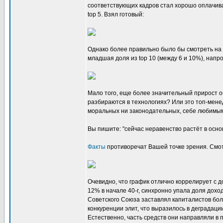
соответствующих кадров стал хорошо оплачиват
top 5. Взял готовый:
Однако более правильно было бы смотреть на to
младшая доля из top 10 (между 6 и 10%), напр
Мало того, еще более значительный прирост об
разбираются в технологиях? Или это топ-менед
моральных ни законодательных, себе любимым
Вы пишите: "сейчас неравенство растёт в осн
Факты
противоречат Вашей точке зрения. Смот
Очевидно, что график отлично коррелирует с д
12% в начале 40-г, синхронно упала доля дох
Советского Союза заставлял капиталистов бол
конкуренции элит, что выразилось в деградаци
Естественно, часть средств они направляли в 