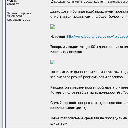
Чукча
Добавлено: Пт Авг 27, 2010 3:22 pm
Заголовок сооб
Лауреат
Давно хотел (больше года) прокомментировать 
Зарегистрирован:
с чистыми активами, картина будет более поня
28.08.2008
Сообщения: 501
Источник:
http://www.federalreserve.gov/releases/
Теперь мы видим, что до 90-х доля чистых акт
банковских активов:
Так как любые финансовые активы это чьи-то до
что вызвало резкий рост активов и пассивов.
К поднятой в первом посте проблеме это имеет
Которые получили 1.28 трлн. долларов. Это "в
Самый верхний процент это отдельная песня. О
национального дохода.
Такие колоссальные средства не просадить на
конце 90-х.