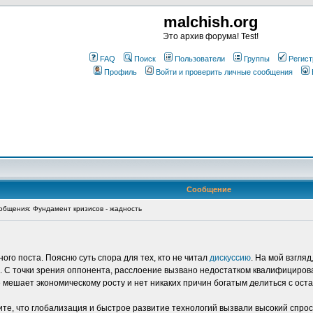
malchish.org
Это архив форума! Test!
FAQ
Поиск
Пользователи
Группы
Регист
Профиль
Войти и проверить личные сообщения
Сообщение
бщения: Фундамент кризисов - жадность
ого поста. Поясню суть спора для тех, кто не читал
дискуссию
. На мой взгля
. С точки зрения оппонента, расслоение вызвано недостатком квалифициров
е мешает экономическому росту и нет никаких причин богатым делиться с ост
ите, что глобализация и быстрое развитие технологий вызвали высокий спро