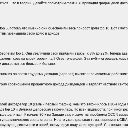
ься. Это в теории. Давайте посмотрим факты. Я приводил график доли доход
p 5, потому что именно они обеспечили весь прирост доли top 10. Вот смотри
отив, уменьшила свою долю в доходе!
еспечил top 1. Они увеличили свои прибыли в разы, с 8% до 22%. Теперь дав
жмент, советы директоров и т.д.? Ответ очевиден. Эта публика решает, кому с
 достается все больше и больше.
овном из-за роста трудовых доходов (зарплат) высокооплачиваемых работнико
рим соотношение процентного дохода/дивидендов и зарплат частного сектор
олей доходов top 10 (самый первый график). Чем это закончилось в 30-е годы 
одов top 10 и Великая Депрессия закончилась. По всей видимости, причиной 
ьше делиться. К началу 80-х на Западе стали заметны проблемы СССР, вызва
и управленческого звена страны. Но это уже отдельная тема, вернемся к США
покупку недвижимости и акций, стимулируя надувание пузырей. Снижение ставо