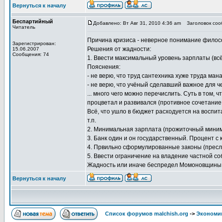
Вернуться к началу
Беспартийный
Добавлено: Вт Авг 31, 2010 4:36 am
Заголовок сооб
Читатель
Причина кризиса - неверное понимание филосо
Зарегистрирован:
Решения от жадности:
15.06.2007
Сообщения: 74
1. Ввести максимальный уровень зарплаты (всё
Пояснения:
- не верю, что труд сантехника хуже труда мана
- не верю, что учёный сделавший важное для че
... много чего можно перечислить. Суть в том
процветал и развивался (противное сочетание 
Всё, что ушло в бюджет расходуется на воспит
т.п.
2. Минимальная зарплата (прожиточный минимум
3. Банк один и он государственный. Процент с 
4. Првильно сформулированные законы (пресле
5. Ввести ограничение на владение частной соб
Жадность или иначе беспредел Момоновщины 
Вернуться к началу
Список форумов malchish.org
->
Экономи