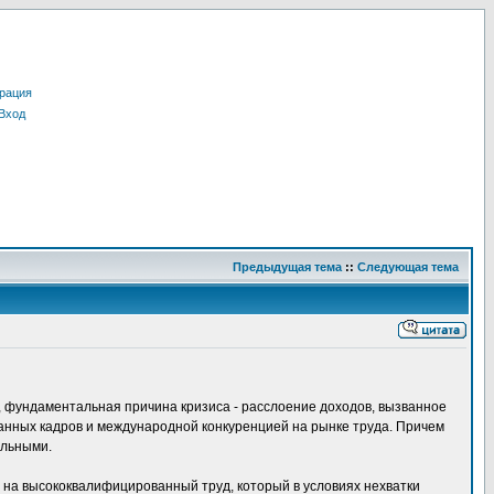
рация
Вход
Предыдущая тема
::
Следующая тема
д, фундаментальная причина кризиса - расслоение доходов, вызванное
анных кадров и международной конкуренцией на рынке труда. Причем
альными.
с на высококвалифицированный труд, который в условиях нехватки