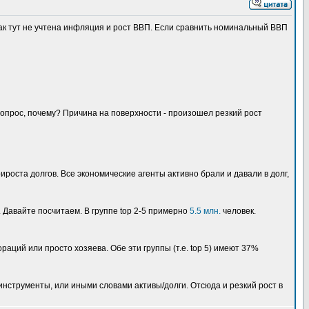
 как тут не учтена инфляция и рост ВВП. Если сравнить номинальный ВВП
вопрос, почему? Причина на поверхности - произошел резкий рост
ироста долгов. Все экономические агенты активно брали и давали в долг,
 Давайте посчитаем. В группе top 2-5 примерно
5.5 млн.
человек.
аций или просто хозяева. Обе эти группы (т.е. top 5) имеют 37%
инструменты, или иными словами активы/долги. Отсюда и резкий рост в