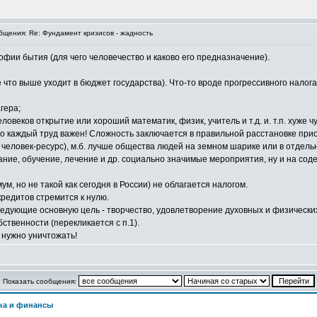
щения: Re: Фундамент кризисов - жадность
фии бытия (для чего человечество и каково его предназначение).
 что выше уходит в бюджет государства). Что-то вроде прогрессивного налога
гера;
ловеков открытие или хороший математик, физик, учитель и т.д. и. т.п. хуже ч
, что каждый труд важен! Сложность заключается в правильной расстановке пр
человек-ресурс), м.б. лучше общества людей на земном шарике или в отдельн
ание, обучение, лечение и др. социально значимые мероприятия, ну и на содер
, но не такой как сегодня в России) не облагается налогом.
кредитов стремится к нулю.
дующие основную цель - творчество, удовлетворение духовных и физических
ственности (перекликается с п.1).
нужно уничтожать!
Показать сообщения:
ка и финансы