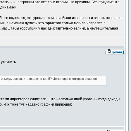
ставки и иностранцы это все-таки вторичные причины. Без фундамента -
 динамики.
все надеялся, что уроки из кризиса были извлечены и власть осознала
я, я начинаю думать, что горбатого только могила исправит. К
ки, масштабы коррупции у нас действительно велики, а неутешительная
 уточнить:
те задумаемся, кто входит в top 5? Инженеры с которые отлично
тами директоров сидят в ж... Это несколько иной уровень, когда доходы
о. Я ж тоже тут недавно графики приводил: