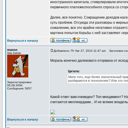
иностранного капитала, стимулировали ипотечн
первичного платежеспособного спроса со стор
Далее, все понятно. Сокращение доходов насе
суть проблем. Отсуюда эти разговоры о жирных
сожалению, все это крайне негативно отразитс
картина попыток борьбы с ней заставляют серь
Вернуться к началу
maxon
Добавлено: Пт Авг 27, 2010 11:47 am
Заголовок соо
Site Admin
Мораль конечно далековато оторвана от исходн
Цитата:
Мало того, еще более значительный прир
разбираются в технологиях? Или это топ
Зарегистрирован:
06.08.2004
Сообщения: 5657
Какой ответ вам очевиден? Топ-мнеджмент? На м
считаются миллиардами... И не всякие владель
Вернуться к началу